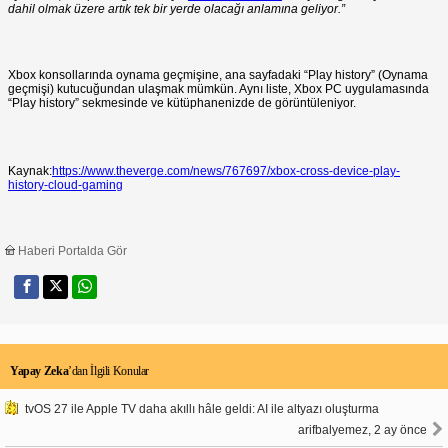
dahil olmak üzere artık tek bir yerde olacağı anlamına geliyor.”
Xbox konsollarında oynama geçmişine, ana sayfadaki “Play history” (Oynama
geçmişi) kutucuğundan ulaşmak mümkün. Aynı liste, Xbox PC uygulamasında
“Play history” sekmesinde ve kütüphanenizde de görüntüleniyor.
Kaynak:
https://www.theverge.com/news/767697/xbox-cross-device-play-
history-cloud-gaming
Haberi Portalda Gör
Yapay Zeka
’dan İlgili Konular
tvOS 27 ile Apple TV daha akıllı hâle geldi: AI ile altyazı oluşturma
arifbalyemez, 2 ay önce