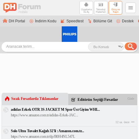
Uygulama
Teknoloji
Giriş ve
ile Aç
Haberleri
Kayıt
DH Portal
İndirim Kodu
Speedtest
Bölüme Git
Destek
Sıcak Fırsatlarda Tıklananlar
Gizle
Editörün Seçtiği Fırsatlar
adidas Erkek OTR 3S JACKET M Spor Üst Giyim WHI...
https://www.amazon.com.tr/adidas-Erkek-JAC...
12 sa. önce
Solo Ultra Tuvalet Kağıdı 32'li : Amazon.com.tr...
https://www.amazon.com.tr/dp/B0H4NL547L