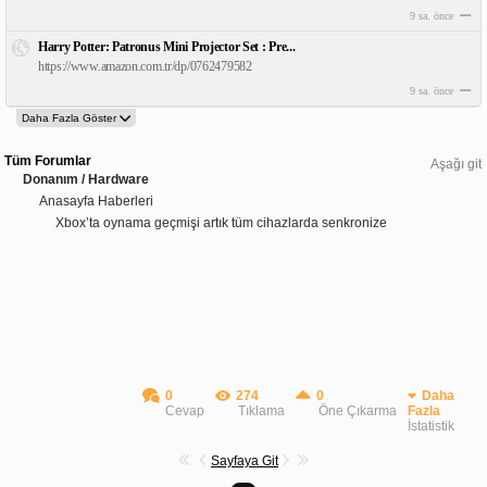
9 sa. önce
Harry Potter: Patronus Mini Projector Set : Pre...
https://www.amazon.com.tr/dp/0762479582
9 sa. önce
Tüm Forumlar
Aşağı git
Donanım / Hardware
Anasayfa Haberleri
Xbox’ta oynama geçmişi artık tüm cihazlarda senkronize
0
274
0
Daha
Cevap
Tıklama
Öne Çıkarma
Fazla
İstatistik
Sayfaya Git