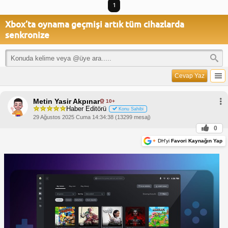
1
Xbox’ta oynama geçmişi artık tüm cihazlarda
senkronize
Cevap Yaz
Metin Yasir Akpınar
10+
Haber Editörü
Konu Sahibi
29 Ağustos 2025 Cuma 14:34:38 (13299 mesaj)
0
+
DH'yi
Favori Kaynağın Yap