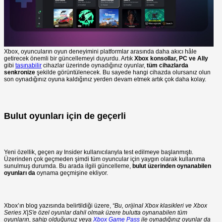
Xbox, oyuncuların oyun deneyimini platformlar arasında daha akıcı hâle
getirecek önemli bir güncellemeyi duyurdu. Artık
Xbox konsollar, PC ve Ally
gibi
taşınabilir
cihazlar üzerinde oynadığınız oyunlar,
tüm cihazlarda
senkronize
şekilde görüntülenecek. Bu sayede hangi cihazda olursanız olun
son oynadığınız oyuna kaldığınız yerden devam etmek artık çok daha kolay.
Bulut oyunları için de geçerli
Yeni özellik, geçen ay Insider kullanıcılarıyla test edilmeye başlanmıştı.
Üzerinden çok geçmeden şimdi tüm oyuncular için yaygın olarak kullanıma
sunulmuş durumda. Bu arada ilgili güncelleme,
bulut üzerinden oynanabilen
oyunları da
oynama geçmişine ekliyor.
Xbox’ın blog yazısında belirtildiği üzere,
“Bu, orijinal Xbox klasikleri ve Xbox
Series X|S'e özel oyunlar dahil olmak üzere bulutta oynanabilen tüm
oyunların, sahip olduğunuz veya
Xbox Game Pass
ile oynadığınız oyunlar da