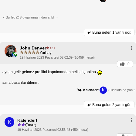
< Bu ileti iOS uygulamasından atıldı >
Buna gelen
1 yanıtı gör.
John Denver
10+
Yarbay
19 Haziran 2023 Pazartesi 02:02:39 (10459 mesaj)
0
aynen gelir gelmez profilini kapatmandan belli el goblino
sana basarilar dilerim.
K
Kalendert
kullanıcısına yanıt
Buna gelen
2 yanıtı gör.
Kalendert
K
Çavuş
19 Haziran 2023 Pazartesi 02:56:48 (450 mesaj)