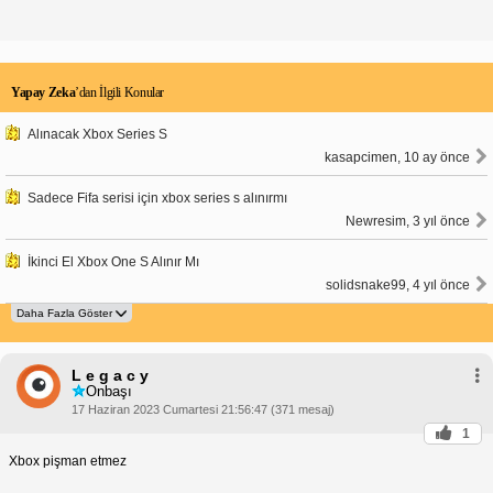
Yapay Zeka
’dan İlgili Konular
Alınacak Xbox Series S
kasapcimen, 10 ay önce
Sadece Fifa serisi için xbox series s alınırmı
Newresim, 3 yıl önce
İkinci El Xbox One S Alınır Mı
solidsnake99, 4 yıl önce
L e g a c y
Onbaşı
17 Haziran 2023 Cumartesi 21:56:47 (371 mesaj)
1
Xbox pişman etmez