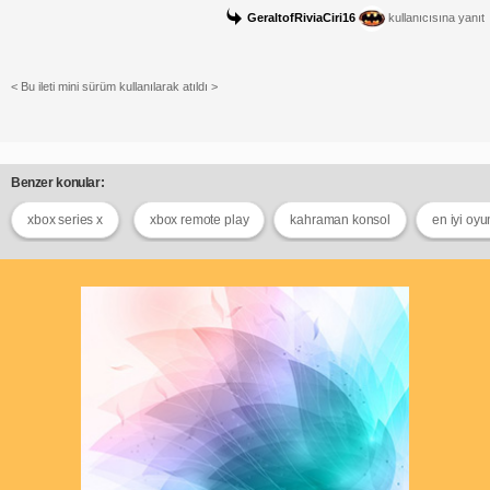
GeraltofRiviaCiri16
kullanıcısına yanıt
< Bu ileti mini sürüm kullanılarak atıldı >
Benzer konular:
xbox series x
xbox remote play
kahraman konsol
en iyi oyu