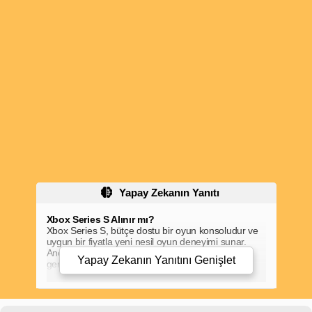
Yapay Zekanın Yanıtı
Xbox Series S Alınır mı?
Xbox Series S, bütçe dostu bir oyun konsoludur ve
uygun bir fiyatla yeni nesil oyun deneyimi sunar.
Ancak, satın almadan önce dikkate almanız
Yapay Zekanın Yanıtını
Genişlet
gereken bazı hususlar vardır:
Performans:
Xbox Series S, Xbox Series X'ten
daha az güçlüdür ve 4K çözünürlükte oyun
oynamayı desteklemez.
Depolama:
Sadece 512 GB dahili depolama alanı