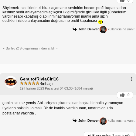
0
Söylemek istediklerinizi biraz açarsanız sevinirim hocam profil kapatmadan
kastınız nedir anlayamadım açıkçası ilk girdiğimde gizlilikle ilgili şüphelerim
vardı hesabı kapatmış olabilirim hatırlamıyorum inanki ama sizin
dediklerinizide anlayamadım doğrusu ne profil kapatması
John Denver
kullanıcısına yanıt
< Bu ileti iOS uygulamasından atıldı >
GeraltofRiviaCiri16
Binbaşı
19 Haziran 2023 Pazartesi 04:03:30 (1684 mesaj)
0
goblin sınırsız yemiş. Abi tartışma çıkartmaktan başka bir halta yaramayan
üyelerin hakkı bu olmalı. Bir de kankisi vardı bunun, umarım onu da
postalarlar yakında .
John Denver
kullanıcısına yanıt
Buna gelen
2 yanıtı gör.