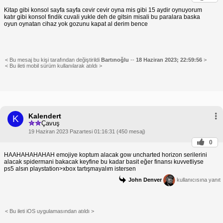
Kitap gibi konsol sayfa sayfa cevir cevir oyna mis gibi 15 aydir oynuyorum
katır gibi konsol findik cuvali yukle deh de gitsin misali bu paralara baska
oyun oynatan cihaz yok gozunu kapat al derim bence
< Bu mesaj bu kişi tarafından değiştirildi
Bartınoğlu
--
18 Haziran 2023; 22:59:56
>
< Bu ileti mobil sürüm kullanılarak atıldı >
Kalendert
K
Çavuş
19 Haziran 2023 Pazartesi 01:16:31 (450 mesaj)
0
HAAHAHAHAHAH emojiye koptum alacak gow uncharted horizon serilerini
alacak spidermani bakacak keyfine bu kadar basit eğer finansı kuvvetliyse
ps5 alsın playstation>xbox tartışmayalım istersen
John Denver
kullanıcısına yanıt
< Bu ileti iOS uygulamasından atıldı >