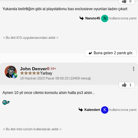
0
Yukarıda belirttiğim gibi al playstationu bas exclusieve oyunları tadını çıkart
N
Naruto45
kullanıcısına yanıt
< Bu ileti iOS uygulamasından atıldı >
Buna gelen
2 yanıtı gör.
John Denver
10+
Yarbay
18 Haziran 2023 Pazar 09:50:23 (10459 mesaj)
1
Aynen 10 yil once cikmis konsolu alsin hatta ps3 alsin...
K
Kalendert
kullanıcısına yanıt
< Bu ileti mini sürüm kullanılarak atıldı >