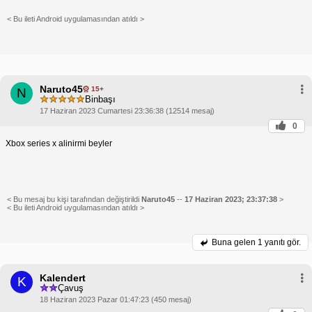
< Bu ileti Android uygulamasından atıldı >
Naruto45
15+
N
Binbaşı
17 Haziran 2023 Cumartesi 23:36:38 (12514 mesaj)
0
Xbox series x alinirmi beyler
< Bu mesaj bu kişi tarafından değiştirildi
Naruto45
--
17 Haziran 2023; 23:37:38
>
< Bu ileti Android uygulamasından atıldı >
Buna gelen
1 yanıtı gör.
Kalendert
K
Çavuş
18 Haziran 2023 Pazar 01:47:23 (450 mesaj)