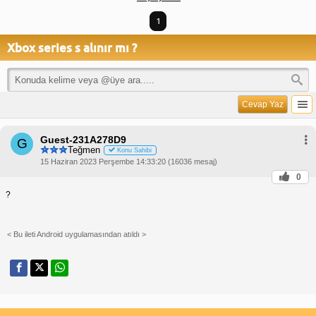
1
Xbox series s alınır mı ?
Cevap Yaz
Guest-231A278D9
G
Teğmen
Konu Sahibi
15 Haziran 2023 Perşembe 14:33:20 (16036 mesaj)
0
?
< Bu ileti Android uygulamasından atıldı >