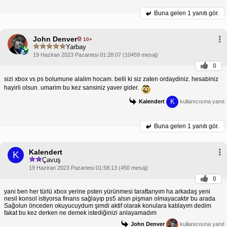
Buna gelen
1 yanıtı gör.
John Denver
10+
Yarbay
19 Haziran 2023 Pazartesi 01:28:07 (10459 mesaj)
0
sizi xbox vs ps bolumune alalim hocam. belli ki siz zaten ordaydiniz. hesabiniz
hayirli olsun. umarim bu kez sansiniz yaver gider.
K
Kalendert
kullanıcısına yanıt
Buna gelen
1 yanıtı gör.
Kalendert
K
Çavuş
19 Haziran 2023 Pazartesi 01:58:13 (450 mesaj)
0
yani ben her türlü xbox yerine psten yürünmesi taraftarıyım ha arkadaş yeni
nesil konsol istiyorsa finans sağlayıp ps5 alsın pişman olmayacaktır bu arada
Sağolun önceden okuyucuydum şimdi aktif olarak konulara katılayım dedim
fakat bu kez derken ne demek istediğinizi anlayamadım
John Denver
kullanıcısına yanıt