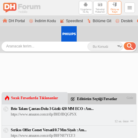
Uygulama
Teknoloji
Giriş ve
ile Aç
Haberleri
Kayıt
DH Portal
İndirim Kodu
Speedtest
Bölüme Git
Destek
Sıcak Fırsatlarda Tıklananlar
Gizle
Editörün Seçtiği Fırsatlar
Brio Takım Çantası Dolu 3 Gözlü 420 MM ECO : Am...
https://www.amazon.com.tr/dp/B0DJBQGPSX
12 sa. önce
Scrikss Office Comet Versatil 0.7 Mm Siyah : Am...
https://www.amazon.com.tr/dp/B0FN87YLY3