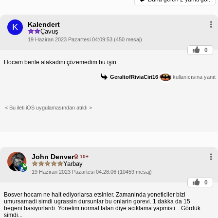
Kalendert
K
Çavuş
19 Haziran 2023 Pazartesi 04:09:53 (450 mesaj)
0
Hocam benle alakadını çözemedim bu işin
GeraltofRiviaCiri16
kullanıcısına yanıt
< Bu ileti iOS uygulamasından atıldı >
John Denver
10+
Yarbay
19 Haziran 2023 Pazartesi 04:28:06 (10459 mesaj)
0
Bosver hocam ne halt ediyorlarsa etsinler. Zamaninda yoneticiler bizi
umursamadi simdi ugrassin dursunlar bu onlarin gorevi. 1 dakka da 15
begeni basiyorlardi. Yonetim normal falan diye aciklama yapmisti... Gördük
simdi...