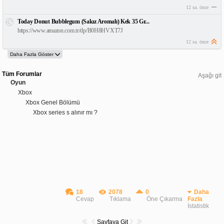
12 sa. önce
Today Donut Bubblegum (Sakız Aromalı) Kek 35 Gr...
https://www.amazon.com.tr/dp/B0H8HVXT7J
12 sa. önce
Tüm Forumlar
Aşağı git
Oyun
Xbox
Xbox Genel Bölümü
Xbox series s alınır mı ?
18
2078
0
Daha
Cevap
Tıklama
Öne Çıkarma
Fazla
İstatistik
Sayfaya Git