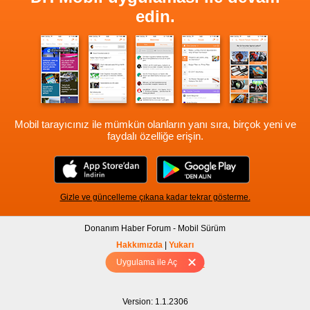
edin.
Mobil tarayıcınız ile mümkün olanların yanı sıra, birçok yeni ve
faydalı özelliğe erişin.
Gizle ve güncelleme çıkana kadar tekrar gösterme.
Donanım Haber Forum - Mobil Sürüm
Hakkımızda
|
Yukarı
Uygulama ile Aç
Tam sürüm için Tıklayınız
Version: 1.1.2306