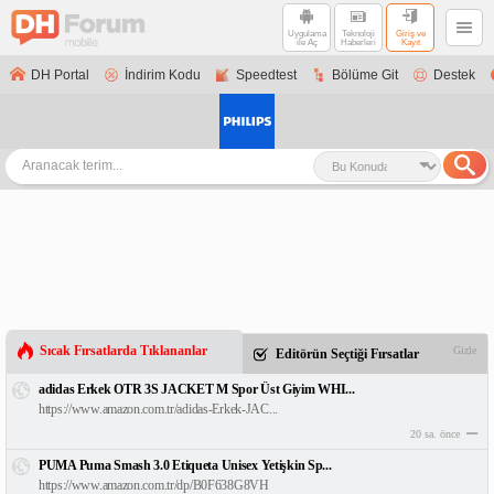
Uygulama
Teknoloji
Giriş ve
ile Aç
Haberleri
Kayıt
DH Portal
İndirim Kodu
Speedtest
Bölüme Git
Destek
Sıcak Fırsatlarda Tıklananlar
Gizle
Editörün Seçtiği Fırsatlar
adidas Erkek OTR 3S JACKET M Spor Üst Giyim WHI...
https://www.amazon.com.tr/adidas-Erkek-JAC...
20 sa. önce
PUMA Puma Smash 3.0 Etiqueta Unisex Yetişkin Sp...
https://www.amazon.com.tr/dp/B0F638G8VH