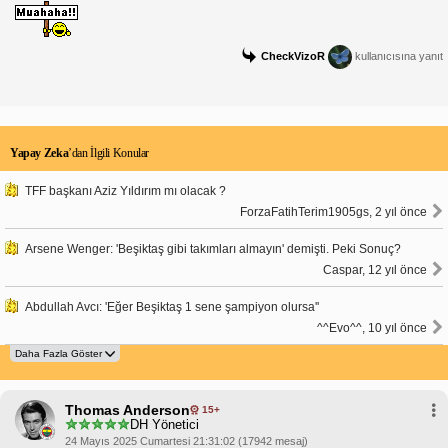
CheckVizoR
kullanıcısına yanıt
Yapay Zeka
’dan İlgili Konular
TFF başkanı Aziz Yıldırım mı olacak ?
ForzaFatihTerim1905gs, 2 yıl önce
Arsene Wenger: 'Beşiktaş gibi takımları almayın' demişti. Peki Sonuç?
Caspar, 12 yıl önce
Abdullah Avcı: 'Eğer Beşiktaş 1 sene şampiyon olursa''
^^Evo^^, 10 yıl önce
Thomas Anderson
15+
DH Yönetici
24 Mayıs 2025 Cumartesi 21:31:02 (17942 mesaj)