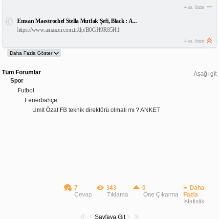
4 sa. önce
Emsan Maestrochef Stella Mutfak Şefi, Black : A...
https://www.amazon.com.tr/dp/B0GH9R85H1
4 sa. önce
Tüm Forumlar
Aşağı git
Spor
Futbol
Fenerbahçe
Ümit Özat FB teknik direktörü olmalı mı ? ANKET
7
343
0
Daha
Cevap
Tıklama
Öne Çıkarma
Fazla
İstatistik
Sayfaya Git