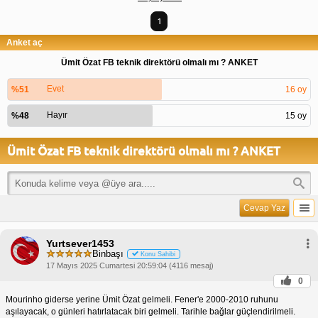
1
Anket aç
Ümit Özat FB teknik direktörü olmalı mı ? ANKET
Evet
%51
16 oy
Hayır
%48
15 oy
Ümit Özat FB teknik direktörü olmalı mı ? ANKET
Cevap Yaz
Yurtsever1453
Binbaşı
Konu Sahibi
17 Mayıs 2025 Cumartesi 20:59:04 (4116 mesaj)
0
Mourinho giderse yerine Ümit Özat gelmeli. Fener'e 2000-2010 ruhunu
aşılayacak, o günleri hatırlatacak biri gelmeli. Tarihle bağlar güçlendirilmeli.