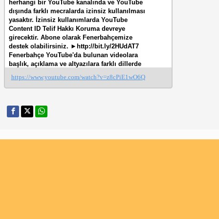
herhangi bir YouTube kanalında ve YouTube
dışında farklı mecralarda izinsiz kullanılması
yasaktır. İzinsiz kullanımlarda YouTube
Content ID Telif Hakkı Koruma devreye
girecektir. Abone olarak Fenerbahçemize
destek olabilirsiniz. ►http://bit.ly/2HUdAT7
Fenerbahçe YouTube'da bulunan videolara
başlık, açıklama ve altyazılara farklı dillerde
katkıda bulunmak için ►
https://www.youtube.com/watch?v=z8cPiE1wO6Q
http://www.youtube.com/timedtext_cs_panel?
c=UCgqlho3-8a6FmDqQm7Q6gJw&tab=2
İzlemeniz gereken eğlenceli son videolarımız!
🔸Kutumda Ne Var? - Harun Tekin
http://bit.ly/38I2awT 🔹Vedat Muriqi Sosyal
Medya Yorumlarını Okudu 😀
http://bit.ly/36LD7ax 🔸Sarı Meleklerin
Eğlenceli Fotoğraf Çekimi 😂
http://bit.ly/2Ep2FxX 🔹Nefes Kesen Jenga
Challenge 😅 http://bit.ly/2qSL91M 🔸Serdar
Aziz Sosyal Medya Yorumlarını Okudu 😀
http://bit.ly/2RWYktS 🔹Bizimkilerin Eğlenceli
Fotoğraf Çekimi 😂 http://bit.ly/2RShFfI
🔸Almanya Vlogu ✈️ http://bit.ly/2LZ3mlO
🔹Samandıra'da Kıran Kırana Geçen Maç! 👊💪
http://bit.ly/2PqOn6e İzlemeniz gereken video