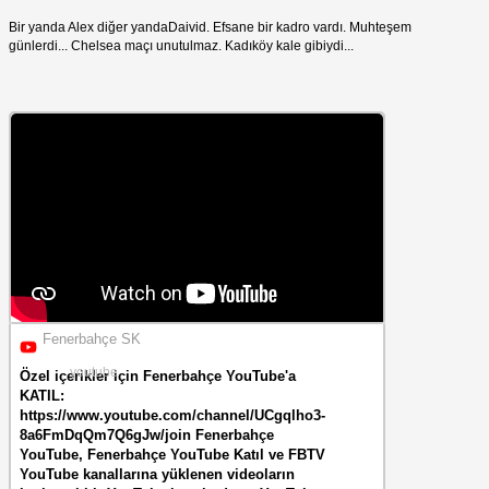
Bir yanda Alex diğer yandaDaivid. Efsane bir kadro vardı. Muhteşem
günlerdi... Chelsea maçı unutulmaz. Kadıköy kale gibiydi...
Fenerbahçe SK
youtube
Özel içerikler için Fenerbahçe YouTube'a
KATIL:
https://www.youtube.com/channel/UCgqlho3-
8a6FmDqQm7Q6gJw/join Fenerbahçe
YouTube, Fenerbahçe YouTube Katıl ve FBTV
YouTube kanallarına yüklenen videoların