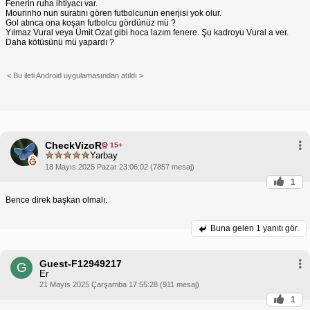
Fenerin ruha ihtiyacı var.
Mourinho nun suratını gören futbolcunun enerjisi yok olur.
Gol atınca ona koşan futbolcu gördünüz mü ?
Yılmaz Vural veya Ümit Ozat gibi hoca lazım fenere. Şu kadroyu Vural a ver.
Daha kötüsünü mü yapardı ?
< Bu ileti Android uygulamasından atıldı >
CheckVizoR
15+
Yarbay
18 Mayıs 2025 Pazar 23:06:02 (7857 mesaj)
1
Bence direk başkan olmalı.
Buna gelen
1 yanıtı gör.
Guest-F12949217
G
Er
21 Mayıs 2025 Çarşamba 17:55:28 (911 mesaj)
1