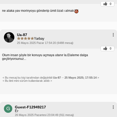
0
ne alaka yav morinyoyu gönderip ümit özat ı almak
Ua-87
Yarbay
25 Mayıs 2025 Pazar 17:54:20 (6488 mesaj)
0
Olum insan şöyle bir konuyu açmaya utanır la.Elaleme dalga
geçtiriyorsunuz...
< Bu mesaj bu kişi tarafından değiştirildi
Ua-87
--
25 Mayıs 2025; 17:55:14
>
< Bu ileti mini sürüm kullanılarak atıldı >
Guest-F12949217
G
Er
26 Mayıs 2025 Pazartesi 23:04:49 (911 mesaj)