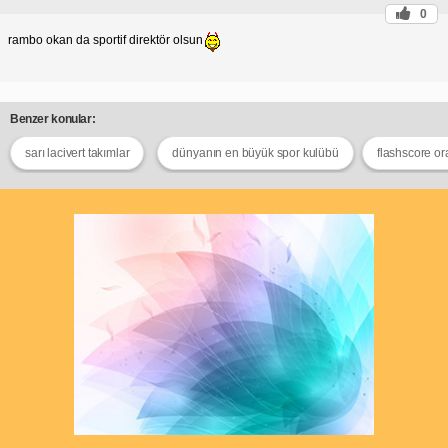
0
rambo okan da sportif direktör olsun
Benzer konular:
sarı lacivert takımlar
dünyanın en büyük spor kulübü
flashscore o