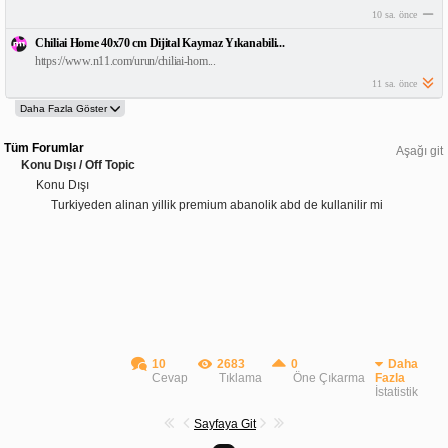
10 sa. önce
Chiliai Home 40x70 cm Dijital Kaymaz Yıkanabili...
https://www.n11.com/urun/chiliai-hom...
11 sa. önce
Tüm Forumlar
Aşağı git
Konu Dışı / Off Topic
Konu Dışı
Turkiyeden alinan yillik premium abanolik abd de kullanilir mi
10
2683
0
Daha
Cevap
Tıklama
Öne Çıkarma
Fazla
İstatistik
Sayfaya Git