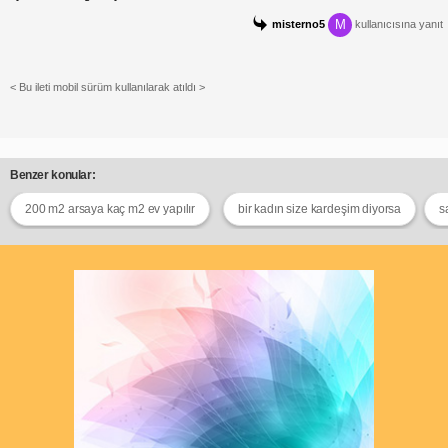
M
misterno5
kullanıcısına yanıt
< Bu ileti mobil sürüm kullanılarak atıldı >
Benzer konular:
200 m2 arsaya kaç m2 ev yapılır
bir kadın size kardeşim diyorsa
s