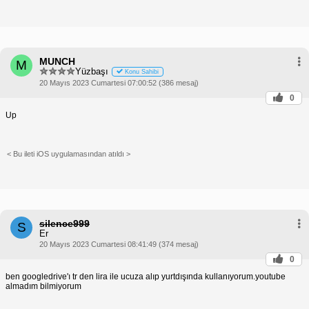
MUNCH
M
Yüzbaşı
Konu Sahibi
20 Mayıs 2023 Cumartesi 07:00:52 (386 mesaj)
0
Up
< Bu ileti iOS uygulamasından atıldı >
silence999
S
Er
20 Mayıs 2023 Cumartesi 08:41:49 (374 mesaj)
0
ben googledrive'ı tr den lira ile ucuza alıp yurtdışında kullanıyorum.youtube
almadım bilmiyorum