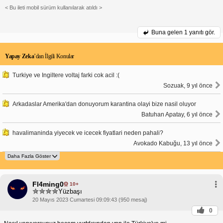
< Bu ileti mobil sürüm kullanılarak atıldı >
Buna gelen
1 yanıtı gör.
Yapay Zeka
’dan İlgili Konular
Turkiye ve Ingiltere voltaj farki cok acil :(
Sozuak, 9 yıl önce
Arkadaslar Amerika'dan donuyorum karantina olayi bize nasil oluyor
Batuhan Apatay, 6 yıl önce
havalimaninda yiyecek ve icecek fiyatlari neden pahali?
Avokado Kabuğu, 13 yıl önce
Fl4ming0
10+
Yüzbaşı
20 Mayıs 2023 Cumartesi 09:09:43 (950 mesaj)
0