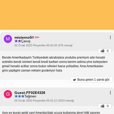
misterno5
10+
M
Çavuş
02 Ocak 2025 Perşembe 00:42:42 (475 mesaj)
0
Bende Amerikadayim Turkiyedeki akrabalara youtube premium aile hesabi
actirdim kendi isimleri kendi kredi kartlari sonra benim adima yine turkiyeden
gmail hesabi actilar sonra butun sifreleri bana yolladilar. Ama Amerikadan
giris yaptigim zaman reklam gosteriyor hala
Buna gelen
1 yanıtı gör.
Guest-FF02E4326
G
Teğmen
02 Ocak 2025 Perşembe 03:41:12 (3015 mesaj)
0
Aynı ev kuralı geldi yani Amerika'daki ucuza kullanma devri bitti sanırım