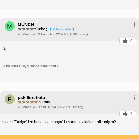
MUNCH
M
Yüzbaşı
Konu Sahibi
22 Mayıs 2023 Pazartesi 22:43:00 (386 mesaj)
0
Up
< Bu ileti iOS uygulamasından atıldı >
pskillercheto
P
Yarbay
23 Mayıs 2023 Salı 10:54:39 (23891 mesaj)
0
steam Türkiye'den hesabı, almanya'da sorunsuz kullanabilir miyim?