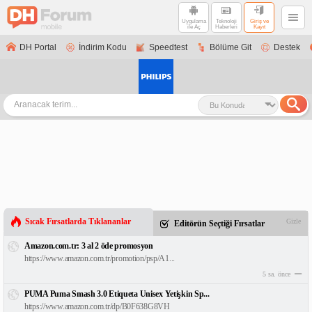
Uygulama
Teknoloji
Giriş ve
ile Aç
Haberleri
Kayıt
DH Portal
İndirim Kodu
Speedtest
Bölüme Git
Destek
Sıcak Fırsatlarda Tıklananlar
Gizle
Editörün Seçtiği Fırsatlar
Amazon.com.tr: 3 al 2 öde promosyon
https://www.amazon.com.tr/promotion/psp/A1...
5 sa. önce
PUMA Puma Smash 3.0 Etiqueta Unisex Yetişkin Sp...
https://www.amazon.com.tr/dp/B0F638G8VH