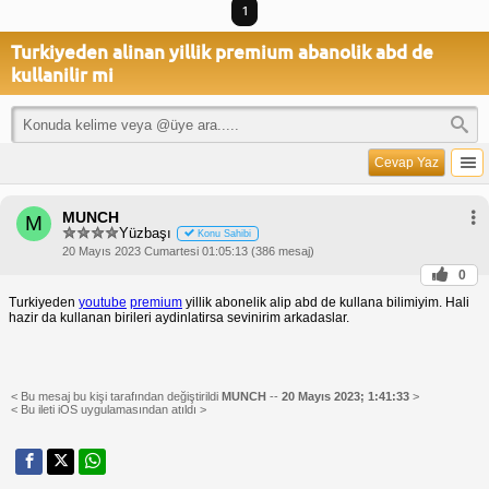
1
Turkiyeden alinan yillik premium abanolik abd de
kullanilir mi
Cevap Yaz
MUNCH
M
Yüzbaşı
Konu Sahibi
20 Mayıs 2023 Cumartesi 01:05:13 (386 mesaj)
0
Turkiyeden
youtube
premium
yillik abonelik alip abd de kullana bilimiyim. Hali
hazir da kullanan birileri aydinlatirsa sevinirim arkadaslar.
< Bu mesaj bu kişi tarafından değiştirildi
MUNCH
--
20 Mayıs 2023; 1:41:33
>
< Bu ileti iOS uygulamasından atıldı >