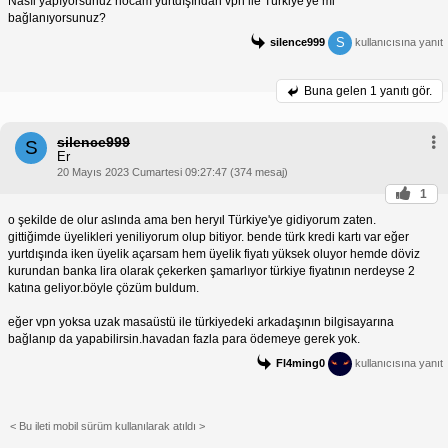
Nasıl yapıyorsunuz hocam yurtdışından vpn ile Türkiye'ye mi
bağlanıyorsunuz?
S
silence999
kullanıcısına yanıt
Buna gelen
1 yanıtı gör.
silence999
S
Er
20 Mayıs 2023 Cumartesi 09:27:47 (374 mesaj)
1
o şekilde de olur aslında ama ben heryıl Türkiye'ye gidiyorum zaten.
gittiğimde üyelikleri yeniliyorum olup bitiyor. bende türk kredi kartı var eğer
yurtdışında iken üyelik açarsam hem üyelik fiyatı yüksek oluyor hemde döviz
kurundan banka lira olarak çekerken şamarlıyor türkiye fiyatının nerdeyse 2
katına geliyor.böyle çözüm buldum.
eğer vpn yoksa uzak masaüstü ile türkiyedeki arkadaşının bilgisayarına
bağlanıp da yapabilirsin.havadan fazla para ödemeye gerek yok.
Fl4ming0
kullanıcısına yanıt
< Bu ileti mobil sürüm kullanılarak atıldı >