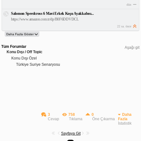
dün
Salomon Speedcross 6 Mavi Erkek Koşu Ayakkabısı...
https://www.amazon.com.tr/dp/B0F6DDVDCL
22 sa. önce
Tüm Forumlar
Aşağı git
Konu Dışı / Off Topic
Konu Dışı Özel
Türkiye Suriye Senaryosu
3
758
0
Daha
Cevap
Tıklama
Öne Çıkarma
Fazla
İstatistik
Sayfaya Git