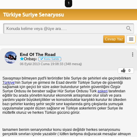
1
Türkiye Suriye Senaryosu
Cevap Yaz
End Of The Road
Onbaşı
Konu Sahibi
06 Eylül 2013 Cuma 19:08:33 (348 mesaj)
0
Savaşmayı bilmeyen pyd'li teröristler bile Suriye de şehirleri ele geçirebilirken
Türkiye
'nin Suriye ye girmesi ile Esad devrilir Türkiye Suriye de güvenliği
sağlamak için geçici bir süre asker bulundurur şehrin güvenliğini Özgür
Suriye Ordusu ile beraber sağlar Hür Suriye Ordusu Türk
askeri
tarafından
eğitilir bu arada yönetim kurulur ekonomik anlaşmalar olur silah ve para
yardımı yapılır büyükelçilikler ve konsolosluklar karşılıklı kurulur iki ülkeden
bazı şehirler kardeş şehir seçilir sınır kapılarında giriş çıkışlarda yumuşak
uygulamalar yapılır düzen sağlanır ve Türkiye askerlerini çeker Suriye ile
müttefik oluruz ve herkes Türkün gücünü görür.
tamamen benim senaryomdur konu siyasi değildir herkes senaryosunu
gerçeklik sınırları içinde yazabilir ( lütfen tartışma doğuracak mesajlar atmayın