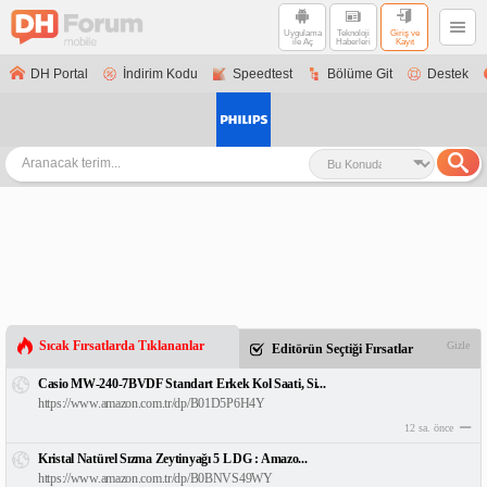
Uygulama
Teknoloji
Giriş ve
ile Aç
Haberleri
Kayıt
DH Portal
İndirim Kodu
Speedtest
Bölüme Git
Destek
Sıcak Fırsatlarda Tıklananlar
Gizle
Editörün Seçtiği Fırsatlar
Casio MW-240-7BVDF Standart Erkek Kol Saati, Si...
https://www.amazon.com.tr/dp/B01D5P6H4Y
12 sa. önce
Kristal Natürel Sızma Zeytinyağı 5 L DG : Amazo...
https://www.amazon.com.tr/dp/B0BNVS49WY