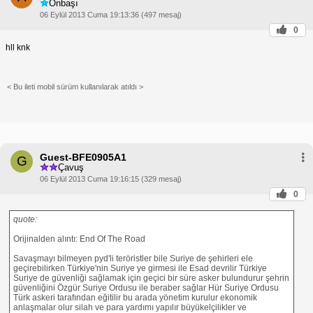
Onbaşı
06 Eylül 2013 Cuma 19:13:36 (497 mesaj)
0
hll knk
< Bu ileti mobil sürüm kullanılarak atıldı >
Guest-BFE0905A1
G
Çavuş
06 Eylül 2013 Cuma 19:16:15 (329 mesaj)
0
quote:
Orijinalden alıntı: End Of The Road
Savaşmayı bilmeyen pyd'li teröristler bile Suriye de şehirleri ele
geçirebilirken Türkiye'nin Suriye ye girmesi ile Esad devrilir Türkiye
Suriye de güvenliği sağlamak için geçici bir süre asker bulundurur şehrin
güvenliğini Özgür Suriye Ordusu ile beraber sağlar Hür Suriye Ordusu
Türk askeri tarafından eğitilir bu arada yönetim kurulur ekonomik
anlaşmalar olur silah ve para yardımı yapılır büyükelçilikler ve