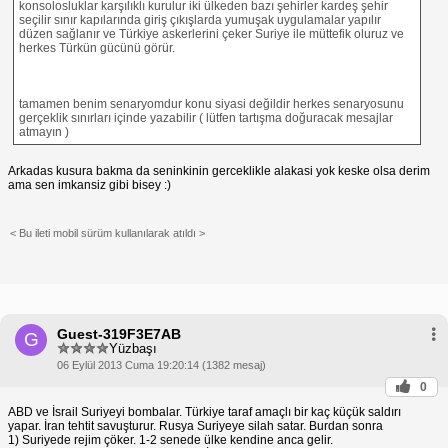
konsolosluklar karşılıklı kurulur iki ülkeden bazı şehirler kardeş şehir
seçilir sınır kapılarında giriş çıkışlarda yumuşak uygulamalar yapılır
düzen sağlanır ve Türkiye askerlerini çeker Suriye ile müttefik oluruz ve
herkes Türkün gücünü görür.
tamamen benim senaryomdur konu siyasi değildir herkes senaryosunu
gerçeklik sınırları içinde yazabilir ( lütfen tartışma doğuracak mesajlar
atmayın )
Arkadas kusura bakma da seninkinin gerceklikle alakasi yok keske olsa derim
ama sen imkansiz gibi bisey :)
< Bu ileti mobil sürüm kullanılarak atıldı >
Guest-319F3E7AB
G
Yüzbaşı
06 Eylül 2013 Cuma 19:20:14 (1382 mesaj)
0
ABD ve İsrail Suriyeyi bombalar. Türkiye taraf amaçlı bir kaç küçük saldırı
yapar. İran tehtit savuşturur. Rusya Suriyeye silah satar. Burdan sonra
1) Suriyede rejim çöker. 1-2 senede ülke kendine anca gelir.