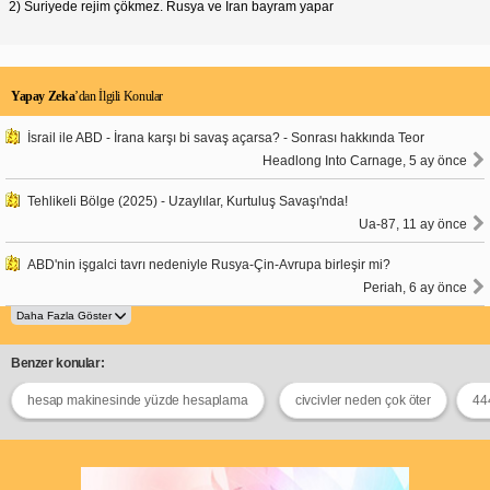
2) Suriyede rejim çökmez. Rusya ve İran bayram yapar
Yapay Zeka
’dan İlgili Konular
İsrail ile ABD - İrana karşı bi savaş açarsa? - Sonrası hakkında Teor
Headlong Into Carnage, 5 ay önce
Tehlikeli Bölge (2025) - Uzaylılar, Kurtuluş Savaşı'nda!
Ua-87, 11 ay önce
ABD'nin işgalci tavrı nedeniyle Rusya-Çin-Avrupa birleşir mi?
Periah, 6 ay önce
Benzer konular:
hesap makinesinde yüzde hesaplama
civcivler neden çok öter
44