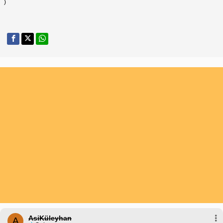
)
AsiKüleyhan
A