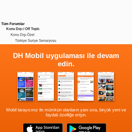
Tüm Forumlar
Konu Dışı / Off Topic
Konu Dışı Özel
Türkiye Suriye Senaryosu
DH Mobil uygulaması ile devam
edin.
Mobil tarayıcınız ile mümkün olanların yanı sıra, birçok yeni ve
faydalı özelliğe erişin.