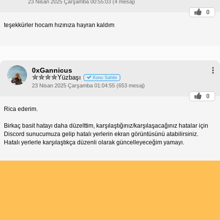
23 Nisan 2025 Çarşamba 00:55:03 (4 mesaj)
0
teşekkürler hocam hızınıza hayran kaldım
0xGannicus
Yüzbaşı
Konu Sahibi
23 Nisan 2025 Çarşamba 01:04:55 (653 mesaj)
0
Rica ederim.
Birkaç basit hatayı daha düzelttim, karşılaştığınız/karşılaşacağınız hatalar için
Discord sunucumuza gelip hatalı yerlerin ekran görüntüsünü atabilirsiniz.
Hatalı yerlerle karşılaştıkça düzenli olarak güncelleyeceğim yamayı.