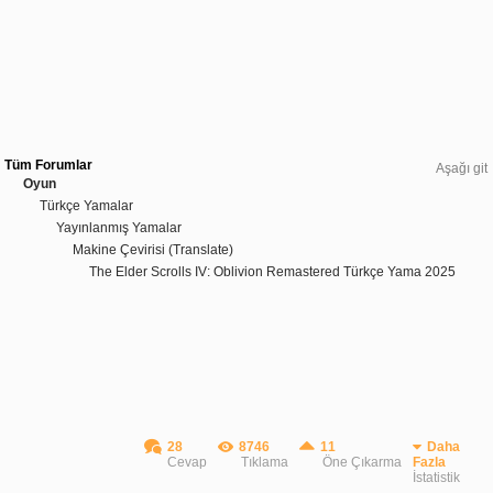
Tüm Forumlar
Aşağı git
Oyun
Türkçe Yamalar
Yayınlanmış Yamalar
Makine Çevirisi (Translate)
The Elder Scrolls IV: Oblivion Remastered Türkçe Yama 2025
28
8746
11
Daha
Cevap
Tıklama
Öne Çıkarma
Fazla
İstatistik