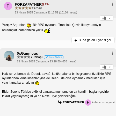
FORZAFATHER
15+
F
Yarbay
23 Nisan 2025 Çarşamba 11:13:59 (10186 mesaj)
2
Yarış
= Argonian.
Bir RPG oyununu Translate Çeviri ile oynamayın
arkadaşlar. Zamanınıza yazık.
Buna gelen
1 yanıtı gör.
0xGannicus
Yüzbaşı
Konu Sahibi
23 Nisan 2025 Çarşamba 13:18:50 (653 mesaj)
0
Haklısınız, bence de DeepL bayağı kötü/ortalama bir iş çıkarıyor özellikle RPG
oyunlarında. Ama insanlar yine de DeepL de olsa oynamak istedikleri için
yayınlama kararı aldım
Elder Scrolls Türkiye ekibi el atmazsa muhtemelen ya kendim baştan çevirip
tekrar yayınlayacağım ya da NextL-II'ye çevirteceğim.
F
FORZAFATHER
kullanıcısına yanıt