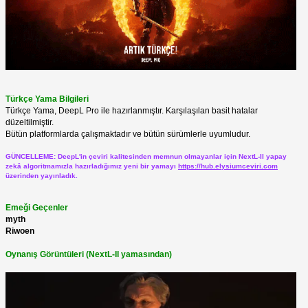
Türkçe Yama Bilgileri
Türkçe Yama, DeepL Pro ile hazırlanmıştır. Karşılaşılan basit hatalar
düzeltilmiştir.
Bütün platformlarda çalışmaktadır ve bütün sürümlerle uyumludur.
GÜNCELLEME: DeepL'in çeviri kalitesinden memnun olmayanlar için NextL-II yapay
zekâ algoritmamızla hazırladığımız yeni bir yamayı
https://hub.elysiumceviri.com
üzerinden yayınladık.
Emeği Geçenler
myth
Riwoen
Oynanış Görüntüleri (NextL-II yamasından)