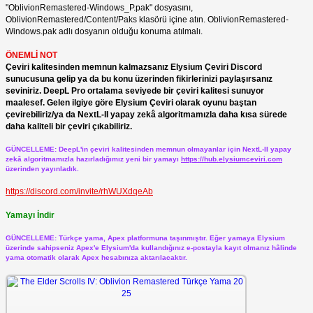
"OblivionRemastered-Windows_P.pak" dosyasını,
OblivionRemastered/Content/Paks klasörü içine atın. OblivionRemastered-
Windows.pak adlı dosyanın olduğu konuma atılmalı.
ÖNEMLİ NOT
Çeviri kalitesinden memnun kalmazsanız Elysium Çeviri Discord
sunucusuna gelip ya da bu konu üzerinden fikirlerinizi paylaşırsanız
seviniriz. DeepL Pro ortalama seviyede bir çeviri kalitesi sunuyor
maalesef. Gelen ilgiye göre Elysium Çeviri olarak oyunu baştan
çevirebiliriz/ya da NextL-II yapay zekâ algoritmamızla daha kısa sürede
daha kaliteli bir çeviri çıkabiliriz.
GÜNCELLEME: DeepL'in çeviri kalitesinden memnun olmayanlar için NextL-II yapay
zekâ algoritmamızla hazırladığımız yeni bir yamayı
https://hub.elysiumceviri.com
üzerinden yayınladık.
https://discord.com/invite/rhWUXdqeAb
Yamayı İndir
GÜNCELLEME: Türkçe yama, Apex platformuna taşınmıştır. Eğer yamaya Elysium
üzerinde sahipseniz Apex'e Elysium'da kullandığınız e-postayla kayıt olmanız hâlinde
yama otomatik olarak Apex hesabınıza aktarılacaktır.