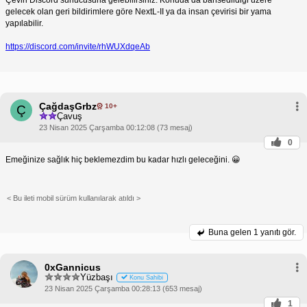
gelecek olan geri bildirimlere göre NextL-II ya da insan çevirisi bir yama
yapılabilir.
https://discord.com/invite/rhWUXdqeAb
ÇağdaşGrbz
10+
Ç
Çavuş
23 Nisan 2025 Çarşamba 00:12:08 (73 mesaj)
0
Emeğinize sağlık hiç beklemezdim bu kadar hızlı geleceğini. 😀
< Bu ileti mobil sürüm kullanılarak atıldı >
Buna gelen
1 yanıtı gör.
0xGannicus
Yüzbaşı
Konu Sahibi
23 Nisan 2025 Çarşamba 00:28:13 (653 mesaj)
1