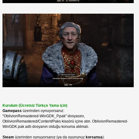
Kurulum (Ücretsiz Türkçe Yama için)
Gamepass
üzerinden oynuyorsanız:
"OblivionRemastered-WinGDK_P.pak" dosyasını,
OblivionRemastered/Content/Paks klasörü içine atın. OblivionRemastered-
WinGDK.pak adlı dosyanın olduğu konuma atılmalı.
Steam
üzerinden oynuyorsanız (ya da oyununuz
korsansa
):