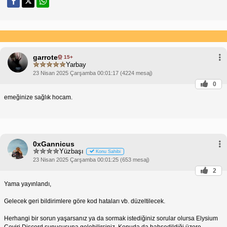
garrote
15+
Yarbay
23 Nisan 2025 Çarşamba 00:01:17 (4224 mesaj)
0
emeğinize sağlık hocam.
0xGannicus
Yüzbaşı
Konu Sahibi
23 Nisan 2025 Çarşamba 00:01:25 (653 mesaj)
2
Yama yayınlandı,
Gelecek geri bildirimlere göre kod hataları vb. düzeltilecek.
Herhangi bir sorun yaşarsanız ya da sormak istediğiniz sorular olursa Elysium
Çeviri Discord sunucusuna gelebilirsiniz. Konuda da bahsedildiği üzere