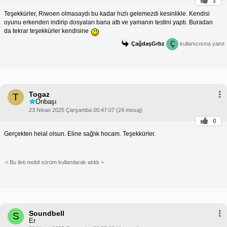
2
Teşekkürler, Riwoen olmasaydı bu kadar hızlı gelemezdi kesinlikle. Kendisi
oyunu erkenden indirip dosyaları bana attı ve yamanın testini yaptı. Buradan
da tekrar teşekkürler kendisine
Ç
ÇağdaşGrbz
kullanıcısına yanıt
Togaz
T
Onbaşı
23 Nisan 2025 Çarşamba 00:47:07 (24 mesaj)
0
Gerçekten helal olsun. Eline sağlık hocam. Teşekkürler.
< Bu ileti mobil sürüm kullanılarak atıldı >
Soundbell
S
Er