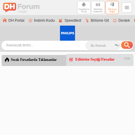
Uygulama
Teknoloji
Giriş ve
ile Aç
Haberleri
Kayıt
DH Portal
İndirim Kodu
Speedtest
Bölüme Git
Destek
Gizle
Editörün Seçtiği Fırsatlar
Sıcak Fırsatlarda Tıklananlar