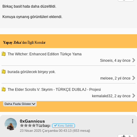
Birkaç basit hata daha düzeltildi.
Konuya oynanış görüntüleri eklendi.
Yapay Zeka
’dan İlgili Konular
The Witcher: Enhanced Edition Türkçe Yama
Sinoeis, 4 ay önce
burada görülecek birşey yok.
meloee, 2 yıl önce
The Elder Scrolls V: Skyrim - TÜRKÇE DUBLAJ - Projesi
kemalakd32, 2 ay önce
0xGannicus
Yüzbaşı
Konu Sahibi
23 Nisan 2025 Çarşamba 00:43:13 (653 mesaj)