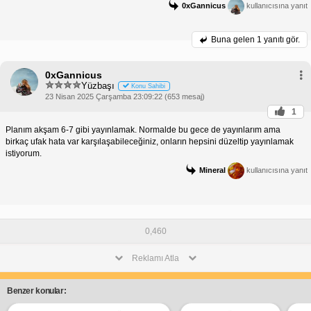
0xGannicus
kullanıcısına yanıt
Buna gelen
1 yanıtı gör.
0xGannicus
Yüzbaşı
Konu Sahibi
23 Nisan 2025 Çarşamba 23:09:22 (653 mesaj)
1
Planım akşam 6-7 gibi yayınlamak. Normalde bu gece de yayınlarım ama
birkaç ufak hata var karşılaşabileceğiniz, onların hepsini düzeltip yayınlamak
istiyorum.
Mineral
kullanıcısına yanıt
0,460
Reklamı Atla
Benzer konular: