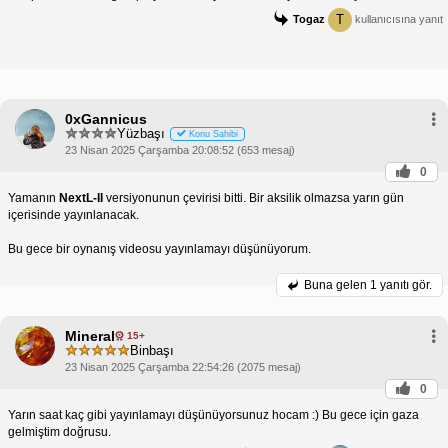
T
Togaz
kullanıcısına yanıt
0xGannicus
Yüzbaşı
Konu Sahibi
23 Nisan 2025 Çarşamba 20:08:52 (653 mesaj)
0
Yamanın
NextL-II
versiyonunun çevirisi bitti. Bir aksilik olmazsa yarın gün
içerisinde yayınlanacak.
Bu gece bir oynanış videosu yayınlamayı düşünüyorum.
Buna gelen
1 yanıtı gör.
Mineral
15+
Binbaşı
23 Nisan 2025 Çarşamba 22:54:26 (2075 mesaj)
0
Yarın saat kaç gibi yayınlamayı düşünüyorsunuz hocam :) Bu gece için gaza
gelmiştim doğrusu.