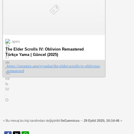
apex
The Elder Scrolls IV: Oblivion Remastered
Türkçe Yama | Güncel (2025)
https://useapex.app/oyunlar/the-elder-scrolls-iv-oblivion-
remastered
< Bu mesaj bu kişi tarafından değiştirildi
0xGannicus
--
29 Eylül 2025; 10:14:46
>