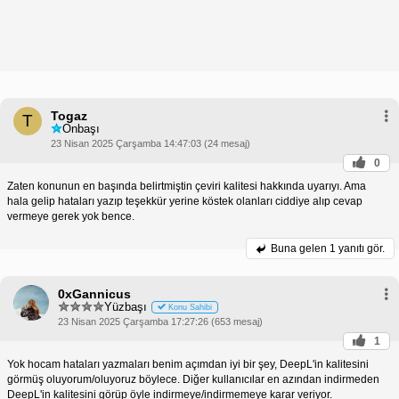
Togaz
T
Onbaşı
23 Nisan 2025 Çarşamba 14:47:03 (24 mesaj)
0
Zaten konunun en başında belirtmiştin çeviri kalitesi hakkında uyarıyı. Ama
hala gelip hataları yazıp teşekkür yerine köstek olanları ciddiye alıp cevap
vermeye gerek yok bence.
Buna gelen
1 yanıtı gör.
0xGannicus
Yüzbaşı
Konu Sahibi
23 Nisan 2025 Çarşamba 17:27:26 (653 mesaj)
1
Yok hocam hataları yazmaları benim açımdan iyi bir şey, DeepL'in kalitesini
görmüş oluyorum/oluyoruz böylece. Diğer kullanıcılar en azından indirmeden
DeepL'in kalitesini görüp öyle indirmeye/indirmemeye karar veriyor.