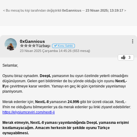
< Bu mesaj bu kişi tarafından değiştirildi
0xGannicus
--
23 Nisan 2025; 13:19:17
>
0xGannicus
Yüzbaşı
Konu Sahibi
23 Nisan 2025 Çarşamba 14:45:26 (653 mesaj)
3
Selamlar,
Oyunu biraz oynadım.
DeepL
yamasının bu oyun özelinde yeterli olmadığını
düşünüyorum. Gelen geri bildirimler de bu yönde olduğu için oyunu
NextL-
II
'ye çevirtmeye karar verdim. Yamayı en geç iki gün içerisinde yayınlamayı
planlıyorum.
Merak edenler için;
NextL-II
yamasının
24.99₺
gibi bir ücreti olacak. NextL-
II'nin ne olduğunu bilmeyenler ya da merak edenler şu linki ziyaret edebilirler:
https://elysiumceviri.com/nextl-ii
Merak etmeyin, NextL-II yaması yayınlandığında DeepL yamasına erişimi
kısıtlamayacağım. Amacım herkesin bir şekilde oyunu Türkçe
oynayabilmesi.