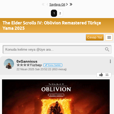
Sayfaya Git
1
2
The Elder Scrolls IV: Oblivion Remastered Türkçe
Yama 2025
Cevap Yaz
0xGannicus
Yüzbaşı
Konu Sahibi
22 Nisan 2025 Salı 23:52:22 (653 mesaj)
11