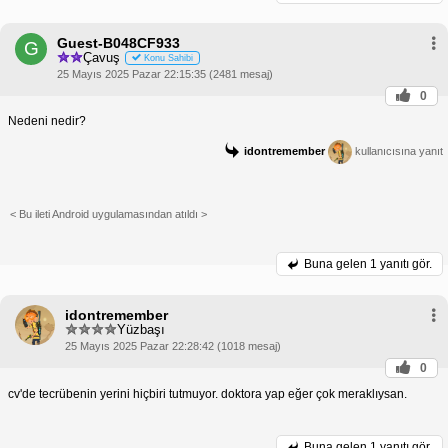
Guest-B048CF933
G
Çavuş
Konu Sahibi
25 Mayıs 2025 Pazar 22:15:35 (2481 mesaj)
0
Nedeni nedir?
idontremember
kullanıcısına yanıt
< Bu ileti Android uygulamasından atıldı >
Buna gelen
1 yanıtı gör.
idontremember
Yüzbaşı
25 Mayıs 2025 Pazar 22:28:42 (1018 mesaj)
0
cv'de tecrübenin yerini hiçbiri tutmuyor. doktora yap eğer çok meraklıysan.
Buna gelen
1 yanıtı gör.