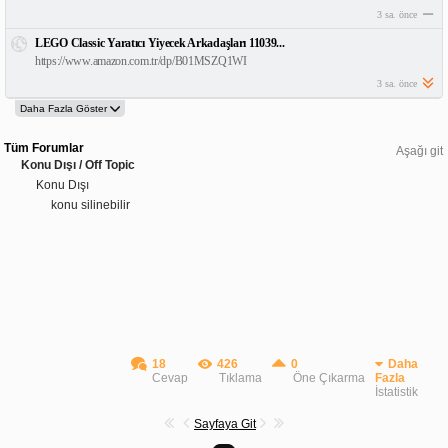
3 sa. önce
LEGO Classic Yaratıcı Yiyecek Arkadaşları 11039...
https://www.amazon.com.tr/dp/B01MSZQ1WI
3 sa. önce
Tüm Forumlar
Aşağı git
Konu Dışı / Off Topic
Konu Dışı
konu silinebilir
18
426
0
Daha
Cevap
Tıklama
Öne Çıkarma
Fazla
İstatistik
Sayfaya Git