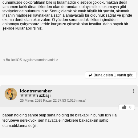
günümüzde doktoralıların bile iş bulamadığı ki sebebi çok okumaktan değil
tamamen farklı dinamiklerden olan durumdan dolayı millete okumayın gibi
tavsiyeler de bulunursunuz. Sonuç olarak okumak büyük bir şanstır, okumak
insanın maddesel kaynaklarla satın alamayacağı bir olgunluk sağlar ve içinde
okuma derdi olan okur zaten. O yüzden sorunuzdaki ikilemi şimdiden
anlamaya çalışırsanız ileride karşınıza çıkacak olan fırsatları daha hayırlı bir
şekilde kullanabilirsiniz.
< Bu ileti iOS uygulamasından atıldı >
Buna gelen
1 yanıtı gör.
idontremember
Yüzbaşı
25 Mayıs 2025 Pazar 22:37:53 (1018 mesaj)
0
baban holding sahibi olup sana holding de bırakabilir. bunun için illa
tecrübeye gerek yok. sen hayatta elindekilere bakacaksın sahip
olamadıklarına değil.