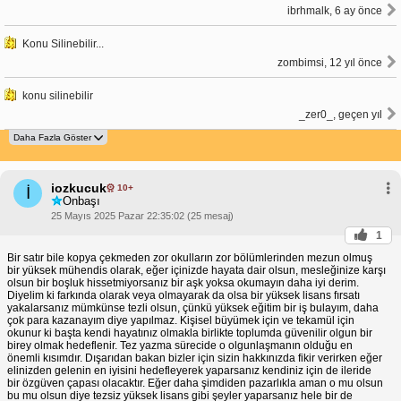
ibrhmalk, 6 ay önce
Konu Silinebilir...
zombimsi, 12 yıl önce
konu silinebilir
_zer0_, geçen yıl
iozkucuk
10+
İ
Onbaşı
25 Mayıs 2025 Pazar 22:35:02 (25 mesaj)
1
Bir satır bile kopya çekmeden zor okulların zor bölümlerinden mezun olmuş
bir yüksek mühendis olarak, eğer içinizde hayata dair olsun, mesleğinize karşı
olsun bir boşluk hissetmiyorsanız bir aşk yoksa okumayın daha iyi derim.
Diyelim ki farkında olarak veya olmayarak da olsa bir yüksek lisans fırsatı
yakalarsanız mümkünse tezli olsun, çünkü yüksek eğitim bir iş bulayım, daha
çok para kazanayım diye yapılmaz. Kişisel büyümek için ve tekamül için
okunur ki başta kendi hayatınız olmakla birlikte toplumda güvenilir olgun bir
birey olmak hedeflenir. Tez yazma sürecide o olgunlaşmanın olduğu en
önemli kısımdır. Dışarıdan bakan bizler için sizin hakkınızda fikir verirken eğer
elinizden gelenin en iyisini hedefleyerek yaparsanız kendiniz için de ileride
bir özgüven çapası olacaktır. Eğer daha şimdiden pazarlıkla aman o mu olsun
bu mu olsun diye tezsiz yüksek lisans gibi şeyler yaparsanız hele bir de