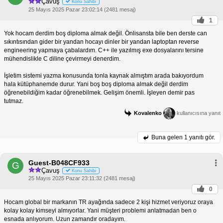
Çavuş
Konu Sahibi
25 Mayıs 2025 Pazar 23:02:14 (2481 mesaj)
1
Yok hocam derdim boş diploma almak değil. Önlisansta bile ben derste can
sıkıntısından gider bir yandan hocayı dinler bir yandan laptoptan reverse
engineering yapmaya çabalardım. C++ ile yazılmış exe dosyalarını tersine
mühendislikle C diline çevirmeyi denerdim.
İşletim sistemi yazma konusunda tonla kaynak almıştım arada bakıyordum
hala kütüphanemde durur. Yani boş boş diploma almak değil derdim
öğrenebildiğim kadar öğrenebilmek. Gelişim önemli. İşleyen demir pas
tutmaz.
Kovalenko
kullanıcısına yanıt
Buna gelen
1 yanıtı gör.
Guest-B048CF933
G
Çavuş
Konu Sahibi
25 Mayıs 2025 Pazar 23:11:32 (2481 mesaj)
0
Hocam global bir markanın TR ayağında sadece 2 kişi hizmet veriyoruz oraya
kolay kolay kimseyi almıyorlar. Yani müşteri problemi anlatmadan ben o
esnada anlıyorum. Uzun zamandır oradayım.