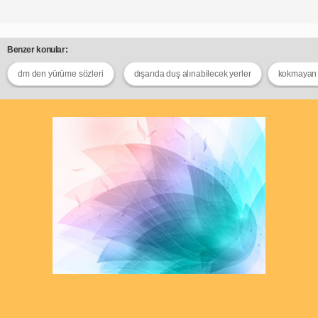
Benzer konular:
dm den yürüme sözleri
dışarıda duş alınabilecek yerler
kokmayan 