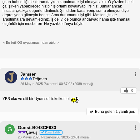
şuan bahsettiğimiz durumdayken kapatmanız iyi olmayacaktır. O yüzden belki
çalışırken yapabileceğiniz bir iş ortamı kovalayabilirsiniz. Bunlar ancak
fırsatlar çıktıkça değerlendirilmeli. Şimdiden karar verip sonra olmuyor diye
depresyona gitmeyin bence. Ama durumunuz iyi gibi. Master için de
araştırmalara devam ediniz. İş de iyi de olunca angaryadır ama işte finansal
özgürlük için mecburen. Ne yazıkki dünya böyle.
< Bu ileti iOS uygulamasından atıldı >
Jamser
Teğmen
26 Mayıs 2025 Pazartesi 00:37:02 (2089 mesaj)
0
YBS oku ve elit bir Uyumsoft teknikeri ol
Buna gelen
1 yanıtı gör.
Guest-B048CF933
G
Çavuş
Konu Sahibi
26 Mayıs 2025 Pazartesi 00:38:35 (2481 mesaj)