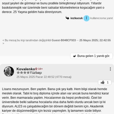
soyut şeyleri de görmeyi ve bunu pratikle birleştirmeyi istiyorum. Yıllardır
baskılanmışlık var üzerimde beni salsalar kilometrelerce koşacağım yani o
derece. 25 Yaşına geldim hala direniyorum.
İ
iozkucuk
kullanıcısına yanıt
< Bu mesaj bu kişi tarafından değiştirildi
Guest-B048CF933
--
25 Mayıs 2025; 22:42:55
>
Buna gelen
1 yanıtı gör.
Kovalenko
10+
Yüzbaşı
25 Mayıs 2025 Pazar 22:48:52 (4770 mesaj)
1
Lisans mezunuyum. Ben yaptım. Bana çok şey kattı. Hem bilgi olarak hemde
meslek olarak. Tabii ki boş diploma içinde alan var ancak buna kendiniz karar
verin. Ben marmarada yaptım. Hocalarımın da hepsi profesördü. Özel bir
üniversitede belki sallama hocalarla olsa daha farklı olurdu ancak ben iyi ki
diyorum. ALES vs çalışabileceğim bir dönem değildi benim için. Akademik
kariyer de düşünmediğim için tezsiz yapmıştım. İş tamamen sizde bitiyor.