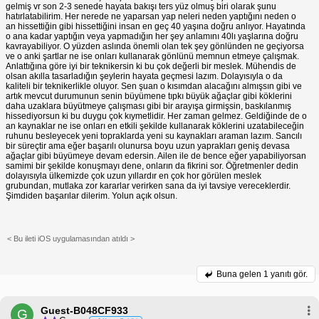
gelmiş vr son 2-3 senede hayata bakışı ters yüz olmuş biri olarak şunu
hatırlatabilirim. Her nerede ne yaparsan yap neleri neden yaptığını neden o
an hissettiğin gibi hissettiğini insan en geç 40 yaşına doğru anlıyor. Hayatında
o ana kadar yaptığın veya yapmadığın her şey anlamını 40lı yaşlarına doğru
kavrayabiliyor. O yüzden aslında önemli olan tek şey gönlünden ne geçiyorsa
ve o anki şartlar ne ise onları kullanarak gönlünü memnun etmeye çalışmak.
Anlattığına göre iyi bir teknikersin ki bu çok değerli bir meslek. Mühendis de
olsan akılla tasarladığın şeylerin hayata geçmesi lazım. Dolayısıyla o da
kaliteli bir teknikerlikle oluyor. Sen şuan o kısımdan alacağını almışsın gibi ve
artık mevcut durumunun senin büyümene tıpkı büyük ağaçlar gibi köklerini
daha uzaklara büyütmeye çalışması gibi bir arayışa girmişsin, baskılanmış
hissediyorsun ki bu duygu çok kıymetlidir. Her zaman gelmez. Geldiğinde de o
an kaynaklar ne ise onları en etkili şekilde kullanarak köklerini uzatabileceğin
ruhunu besleyecek yeni topraklarda yeni su kaynakları araman lazım. Sancılı
bir süreçtir ama eğer başarılı olunursa boyu uzun yaprakları geniş devasa
ağaçlar gibi büyümeye devam edersin. Ailen ile de bence eğer yapabiliyorsan
samimi bir şekilde konuşmayı dene, onların da fikrini sor. Öğretmenler dedin
dolayısıyla ülkemizde çok uzun yıllardır en çok hor görülen meslek
grubundan, mutlaka zor kararlar verirken sana da iyi tavsiye vereceklerdir.
Şimdiden başarılar dilerim. Yolun açık olsun.
< Bu ileti iOS uygulamasından atıldı >
Buna gelen
1 yanıtı gör.
Guest-B048CF933
G