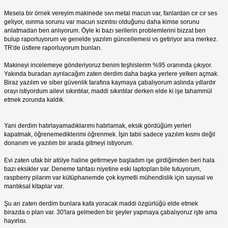
Mesela bir örnek vereyim makinede sıvı metal macun var, fanlardan cır cır ses
geliyor, ısınma sorunu var macun sızıntısı olduğunu daha kimse sorunu
anlatmadan ben anlıyorum. Öyle ki bazı serilerin problemlerini bizzat ben
bulup raporluyorum ve genelde yazılım güncellemesi vs getiriyor ana merkez.
TR'de üstlere raporluyorum bunları.
Makineyi incelemeye gönderiyoruz benim teşhislerim %95 oranında çıkıyor.
Yakında buradan ayrılacağım zaten derdim daha başka yerlere yelken açmak.
Biraz yazılım ve siber güvenlik tarafına kaymaya çabalıyorum aslında yıllardır
orayı istiyordum ailevi sıkıntılar, maddi sıkıntılar derken elde ki işe tahammül
etmek zorunda kaldık.
Yani derdim hatırlayamadıklarımı hatırlamak, eksik gördüğüm yerleri
kapatmak, öğrenemediklerimi öğrenmek. İşin tabii sadece yazılım kısmı değil
donanım ve yazılım bir arada gitmeyi istiyorum.
Evi zaten ufak bir atölye haline getirmeye başladım işe girdiğimden beri hala
bazı eksikler var. Deneme tahtası niyetine eski laptopları bile tutuyorum,
raspberry pilarım var kütüphanemde çok kıymetli mühendislik için sayısal ve
mantıksal kitaplar var.
Şu an zaten derdim bunlara kafa yoracak maddi özgürlüğü elde etmek
birazda o plan var. 30'lara gelmeden bir şeyler yapmaya çabalıyoruz işte ama
hayırlısı.