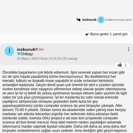
İ
iozkucuk
kullanıcısına yanıt
Buna gelen
1 yanıtı gör.
iozkucuk
10+
İ
Onbaşı
25 Mayıs 2025 Pazar 23:31:20 (25 mesaj)
1
Öncelikle başarılarını çok tebrik ediyorum. İşini severek yapan her insan gibi
siz de işini hayatı yapabilmiş birine benziyorsunuz. Bu dediklerinizi her
meraklı, tutkulu ve liyakatlı insan yapabilir ki sizde onlardan birisisiniz
anladığım kadarıyla. Geçim derdi şuan çok önemli bir dert o yüzden işinizde
sizden kendinize olan saygınızı yitirmenize sebep olacak şeyler istenmiyorsa
ve yeni iyi bir iş teklifi de yoksa ayrılmanızı tavsiye etmem lakin yazılım ile ilgili
zaten bir çok şeyi çözmüşsünüz. İyi bir masterda bu rutin olarak evinizde
yaptığınız atölyenizde olmayan şeylerden farklı fazla bir şey
yapamayabilirsiniz çünkü computer science da yeni birşeyler çıkmadı. Altın
dönem 70-80 li yıllardı. Ondan sonra da akademide zaten çıkmış olan herşey
markalar adı altında tekrardan pişirilip her seferinde daha pahalıya farklı
isimlerde satıldı. Aslında GNU project e ait olan tüm projelerde computer
science ait tüm temel mevcut. Ama tabii nelerin neden yapıldığını anlamak
istiyorsanız master yapmak faydalı olacaktır. Daha elit daha az ama daha ileri
birşeyler üretebilmenizi sağlar uzun vadede. Ama dediğim gibi geçim kapınızı