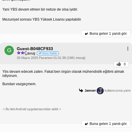
Yani YBS devam etmen bir nebze de olsa iyidir.
Mezuniyet sonrası YBS Yüksek Lisansı yapılabilir.
Buna gelen
1 yanıtı gör.
Guest-B048CF933
G
Çavuş
Konu Sahibi
26 Mayıs 2025 Pazartesi 01:01:38 (2481 mesaj)
0
Ybs devam edecek zaten. Fakat ben örgün olarak mühendislik eğitimi almak
istiyorum.
Bundan vazgeçmem.
Jamser
kullanıcısına yanıt
< Bu ileti Android uygulamasından atıldı >
Buna gelen
1 yanıtı gör.