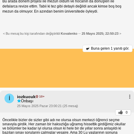
Bu arada dönem projesi ile mezun oldum ve hocanın da dönüşleri ile
defalarca revize ettim. Tabii ki tez gibi detaylı değildi ancak kimse boş boş
mezun da olmuyor. En azından benim üniversitede öyleydi.
< Bu mesaj bu kişi tarafından değiştirildi
Kovalenko
--
25 Mayıs 2025; 22:50:23
>
Buna gelen
1 yanıtı gör.
iozkucuk
10+
İ
Onbaşı
25 Mayıs 2025 Pazar 23:00:21 (25 mesaj)
0
Öncelikle bizler de sizler gibi adı ne olursa olsun merkezi öğrenci seçme
sınavıyla girdik. Her zaman bir haksızlığa uğramış hissettik girdiğimiz okullar
ve bölümler be kadar iyi olursa olsun ki hele bir de yıllar sonra anlaşıldı ki
bazıları sınav sorularını çalmışlar vesaire. Ama 30 Lu yaşlarının sonuna