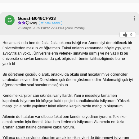
Guest-B048CF933
G
Çavuş
Konu Sahibi
25 Mayıs 2025 Pazar 22:41:03 (2481 mesaj)
0
Hocam aslında ben de fazla fazla okuma isteği var. Annem iyi denebilecek bir
üniversiteden mezun ve öğretmen. Fakat onların zamanında böyle ygs, kpss,
ayt-tyt falan yoktu. Üniversitelerin yetenek sınavıyla girmiş ve ne yazık ki bu
üniversite sınavları konusunda çok bilgisizdir benim talihsizliğimde bu ne
yazık ki...
Bir öğretmen çocuğu olarak, ortaokulda okulu sınıf hocalarım ve öğrenciler
tarafından sevmedim. Derslerime çok önem gösteremedim. Matematiği çok iyi
öğrenemedim sınıf hocalarım sağolsun...
Kendime karşı bir can sıkıntısı var yıllardır. Yani o meseleyi tamamen
kapatmak istiyorum bir köşeye kaldırıp içimi rahatlatmakta istiyorum. Yüksek
maaş için elbette yapılmaz fakat aileme karşı birazda mahçup oluyorum.
Ailemin de hataları var elbette fakat ben kendime yediremiyorum. Tekniker
olmak benim için önemli fakat ben ilerlemek istiyorum. Alanımda en fazla
aranan adam haline gelmeye çabalıyorum.
Yıllarca pratik şeylerle uğraştım ancak teorik şeyleri de öğrenmeyi istiyorum