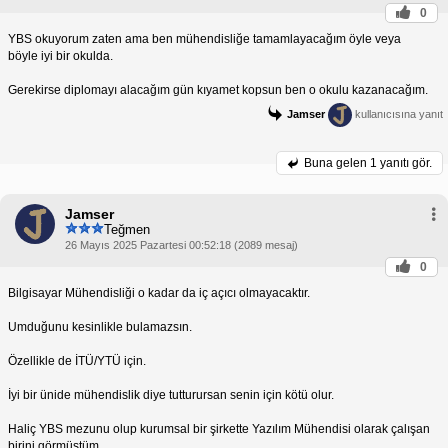
0
YBS okuyorum zaten ama ben mühendisliğe tamamlayacağım öyle veya
böyle iyi bir okulda.
Gerekirse diplomayı alacağım gün kıyamet kopsun ben o okulu kazanacağım.
Jamser
kullanıcısına yanıt
Buna gelen
1 yanıtı gör.
Jamser
Teğmen
26 Mayıs 2025 Pazartesi 00:52:18 (2089 mesaj)
0
Bilgisayar Mühendisliği o kadar da iç açıcı olmayacaktır.
Umduğunu kesinlikle bulamazsın.
Özellikle de İTÜ/YTÜ için.
İyi bir ünide mühendislik diye tutturursan senin için kötü olur.
Haliç YBS mezunu olup kurumsal bir şirkette Yazılım Mühendisi olarak çalışan
birini görmüştüm.