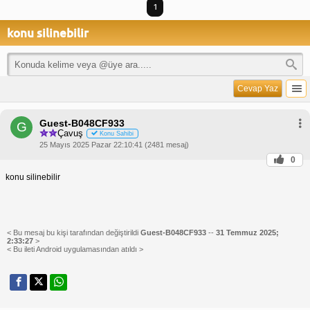
1
konu silinebilir
Cevap Yaz
Guest-B048CF933
G
Çavuş
Konu Sahibi
25 Mayıs 2025 Pazar 22:10:41 (2481 mesaj)
0
konu silinebilir
< Bu mesaj bu kişi tarafından değiştirildi
Guest-B048CF933
--
31 Temmuz 2025;
2:33:27
>
< Bu ileti Android uygulamasından atıldı >