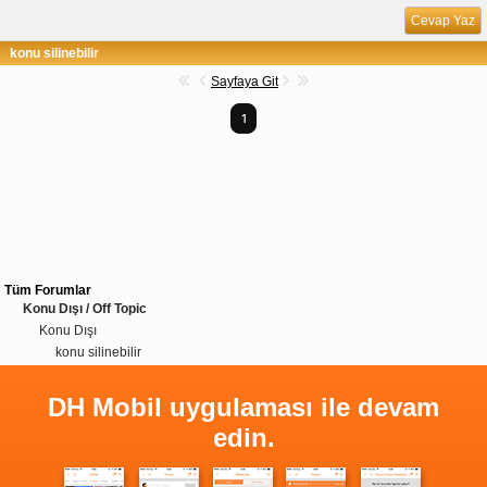
Cevap Yaz
konu silinebilir
Sayfaya Git
1
Tüm Forumlar
Konu Dışı / Off Topic
Konu Dışı
konu silinebilir
DH Mobil uygulaması ile devam
edin.