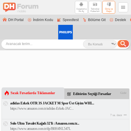
Uygulama
Teknoloji
Giriş ve
ile Aç
Haberleri
Kayıt
DH Portal
İndirim Kodu
Speedtest
Bölüme Git
Destek
Sıcak Fırsatlarda Tıklananlar
Gizle
Editörün Seçtiği Fırsatlar
adidas Erkek OTR 3S JACKET M Spor Üst Giyim WHI...
https://www.amazon.com.tr/adidas-Erkek-JAC...
7 sa. önce
Solo Ultra Tuvalet Kağıdı 32'li : Amazon.com.tr...
https://www.amazon.com.tr/dp/B0H4NL547L