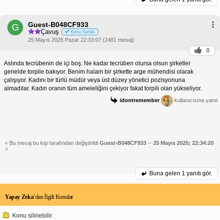
Guest-B048CF933
G
Çavuş
Konu Sahibi
25 Mayıs 2025 Pazar 22:33:07 (2481 mesaj)
0
Aslında tecrübenin de içi boş. Ne kadar tecrüben olursa olsun şirketler
genelde torpile bakıyor. Benim halam bir şirkette arge mühendisi olarak
çalışıyor. Kadını bir türlü müdür veya üst düzey yönetici pozisyonuna
almadılar. Kadın oranın tüm ameleliğini çekiyor fakat torpili olan yükseliyor.
idontremember
kullanıcısına yanıt
< Bu mesaj bu kişi tarafından değiştirildi
Guest-B048CF933
--
25 Mayıs 2025; 22:34:20
>
Buna gelen
1 yanıtı gör.
Yapay Zeka
’dan İlgili Konular
Konu silinebilir.