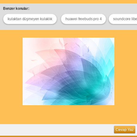
Benzer konular:
kulaktan düşmeyen kulaklık
huawei freebuds pro 4
soundcore libe
Cevap Yaz