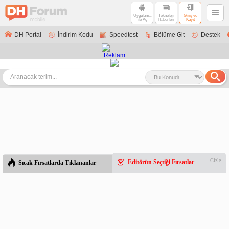
Uygulama
Teknoloji
Giriş ve
ile Aç
Haberleri
Kayıt
DH Portal
İndirim Kodu
Speedtest
Bölüme Git
Destek
Gizle
Editörün Seçtiği Fırsatlar
Sıcak Fırsatlarda Tıklananlar