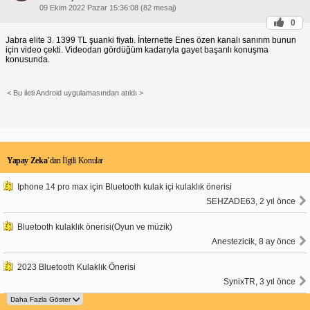
09 Ekim 2022 Pazar 15:36:08 (82 mesaj)
0
Jabra elite 3. 1399 TL şuanki fiyatı. İnternette Enes özen kanalı sanırım bunun
için video çekti. Videodan gördüğüm kadarıyla gayet başarılı konuşma
konusunda.
< Bu ileti Android uygulamasından atıldı >
Yapay Zeka
’dan İlgili Konular
Iphone 14 pro max için Bluetooth kulak içi kulaklık önerisi
SEHZADE63, 2 yıl önce
Bluetooth kulaklık önerisi(Oyun ve müzik)
Anestezicik, 8 ay önce
2023 Bluetooth Kulaklık Önerisi
SynixTR, 3 yıl önce