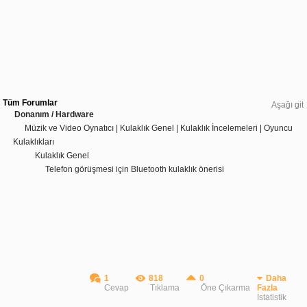
Tüm Forumlar
Aşağı git
Donanım / Hardware
Müzik ve Video Oynatıcı | Kulaklık Genel | Kulaklık İncelemeleri | Oyuncu
Kulaklıkları
Kulaklık Genel
Telefon görüşmesi için Bluetooth kulaklık önerisi
1
818
0
Daha
Cevap
Tıklama
Öne Çıkarma
Fazla
İstatistik