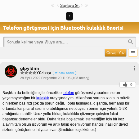
Sayfaya Git
1
Telefon görüşmesi için Bluetooth kulaklık önerisi
Cevap Yaz
glpyldrm
Yüzbaşı
Konu Sahibi
29 Eylül 2022 Perşembe 20:11:05 (498 mesaj)
0
Başlıkta da belirttiğim gibi öncelikle
telefon
görüşmesi yaparken sorun
yaşamayacağım bir
kulaklık
arayışındayım. Mikrofonu sorunsuz olsun müzik
dinlerken bası tizi çok da sorun değil. Toplu taşımada, dışarıda, herhangi bir
ortamda karşı taraf sesimi olabildiğince net duysun benim için yeterli. 1-2K
aralığında olabilir. Ucuz yollu birkaç kulaklıkla çözmeye çalıştım fakat
başarısız denemeler oldu. Daha fazla boş atmak istemediğim için bir kez
alayım tam olsun istiyorum ve artık takip edemiyorum hangisi nasıldır diye:)
sizlerin görüşlerine ihtiyacım var. Şimdiden teşekkürler:)