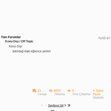
Tüm Forumlar
Aşağı git
Konu Dışı / Off Topic
Konu Dışı
tekirdağ daki eğlence yerleri
23
9053
0
Daha
Cevap
Tıklama
Öne Çıkarma
Fazla
İstatistik
Sayfaya Git