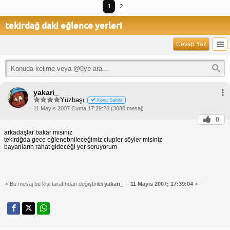
1
2
tekirdağ daki eğlence yerleri
Cevap Yaz
yakari_
Yüzbaşı
Konu Sahibi
11 Mayıs 2007 Cuma 17:29:28 (3030 mesaj)
0
arkadaşlar bakar mısınız
tekirdğda gece eğlenebnileceğimiz clupler söyler misiniz
bayanların rahat gideceği yer soruyorum
< Bu mesaj bu kişi tarafından değiştirildi
yakari_
--
11 Mayıs 2007; 17:39:04
>