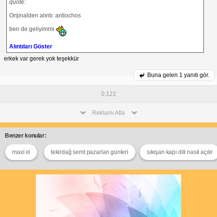
quote:
Orijinalden alıntı: antiochos
ben de geliyimmi
Alıntıları Göster
erkek var gerek yok teşekkür
Buna gelen
1 yanıtı gör.
0,122
Reklamı Atla
Benzer konular:
maxi xl
tekirdağ semt pazarları günleri
sıkışan kapı dili nasıl açılır