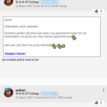
Yüzbaşı
Konu Sahibi
11 Mayıs 2007 Cuma 23:43:13 (3030 mesaj)
0
quote:
Orijinalden alıntı: tekseker
İzmirden geldim dersane için ama 6 ay geçmesine halen bir yer
bulamadım, en güzel yer maxi zaman geçirmek için
abe yaw çok sıkıcı be ya bu tekirdağ
Alıntıları Göster
yav bırakta golea nasıl bi yer
yakari_
Yüzbaşı
Konu Sahibi
12 Mayıs 2007 Cumartesi 00:31:41 (3030 mesaj)
0