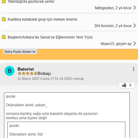
Tekirdağ'da gezilecek yerler
fatihgeyikci, 2 yıl önce
Kadıköy kalabalık grup için mekan önerisi
DH Anonim, 2 yıl önce
Başkent Ankara’da Sanat ve Eğlencenin Yeni Yüzü
btsan15, geçen ay
Baterist
B
Binbaşı
11 Mayıs 2007 Cuma 17:51:24 (3021 mesaj)
0
quote:
Orijinalden alıntı: yakari_
sorsana kardeş sağa sola bakalım akşama da yazarsın
merkez ama ilçeler değil
quote:
Orjinalden alıntı: 0di