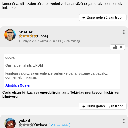
kumbağ ya git... zaten eğlence yerleri ve barlar yüzüne çarpacak... görmemek
imkansız...
Buna gelen
1 yanıtı gör.
ShaLer
Binbaşı
11 Mayıs 2007 Cuma 20:09:14 (5525 mesaj)
0
quote:
Orijinalden alıntı: ERDM
kumbağ ya git... zaten eğlence yerleri ve barlar yüzüne çarpacak...
görmemek imkansız...
Alıntıları Göster
Çorlu olsan bir kaç yer önerebilirdim ama Tekirdağ merkezden hiçbir yer
bilmiyorum.
Buna gelen
1 yanıtı gör.
yakari_
Yüzbaşı
Konu Sahibi