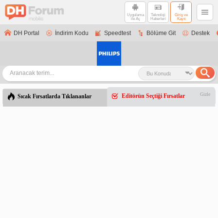
Uygulama
Teknoloji
Giriş ve
ile Aç
Haberleri
Kayıt
DH Portal
İndirim Kodu
Speedtest
Bölüme Git
Destek
Gizle
Editörün Seçtiği Fırsatlar
Sıcak Fırsatlarda Tıklananlar