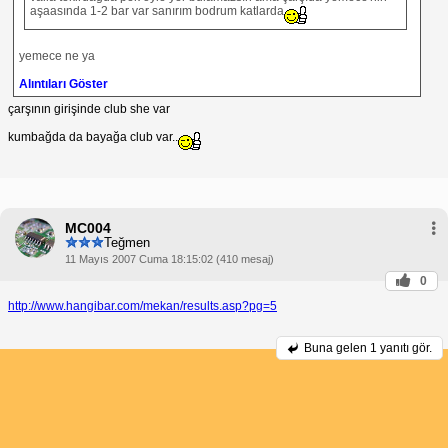
aşaasında 1-2 bar var sanırım bodrum katlarda
yemece ne ya
Alıntıları Göster
çarşının girişinde club she var
kumbağda da bayağa club var..
MC004
Teğmen
11 Mayıs 2007 Cuma 18:15:02 (410 mesaj)
0
http://www.hangibar.com/mekan/results.asp?pg=5
Buna gelen
1 yanıtı gör.