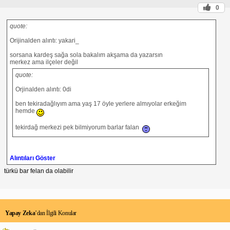
0
quote:
Orijinalden alıntı: yakari_
sorsana kardeş sağa sola bakalım akşama da yazarsın
merkez ama ilçeler değil
quote:
Orjinalden alıntı: 0di
ben tekiradağlıyım ama yaş 17 öyle yerlere almıyolar erkeğim
hemde
tekirdağ merkezi pek bilmiyorum barlar falan
Alıntıları Göster
türkü bar felan da olabilir
Yapay Zeka
’dan İlgili Konular