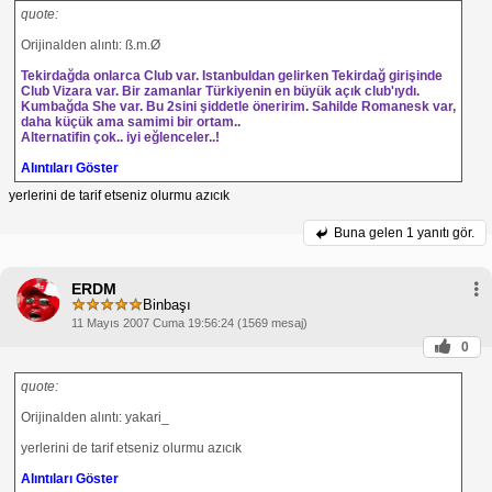
quote:
Orijinalden alıntı: ß.m.Ø
Tekirdağda onlarca Club var. Istanbuldan gelirken Tekirdağ girişinde
Club Vizara var. Bir zamanlar Türkiyenin en büyük açık club'ıydı.
Kumbağda She var. Bu 2sini şiddetle öneririm. Sahilde Romanesk var,
daha küçük ama samimi bir ortam..
Alternatifin çok.. iyi eğlenceler..!
Alıntıları Göster
yerlerini de tarif etseniz olurmu azıcık
Buna gelen
1 yanıtı gör.
ERDM
Binbaşı
11 Mayıs 2007 Cuma 19:56:24 (1569 mesaj)
0
quote:
Orijinalden alıntı: yakari_
yerlerini de tarif etseniz olurmu azıcık
Alıntıları Göster