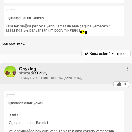
quote:
Orjinalden alıntı: Baterist
valla tekirdağda pek oyle yer bulamazsın ama çarşıda yemece'nin
aşaasında 1-2 bar var sanırım bodrum katlarda
yemece ne ya
Buna gelen
1 yanıtı gör.
Onyxlog
Yüzbaşı
11 Mayıs 2007 Cuma 18:12:03 (3368 mesaj)
0
quote:
Orijinalden alıntı: yakari_
quote:
Orjinalden alıntı: Baterist
valla tekirdağda pek oyle yer bulamazsın ama çarşıda yemece'nin