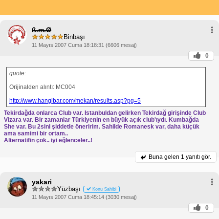
ß.m.Ø
Binbaşı
11 Mayıs 2007 Cuma 18:18:31 (6606 mesaj)
0
quote:
Orijinalden alıntı: MC004
http://www.hangibar.com/mekan/results.asp?pg=5
Tekirdağda onlarca Club var. Istanbuldan gelirken Tekirdağ girişinde Club
Vizara var. Bir zamanlar Türkiyenin en büyük açık club'ıydı. Kumbağda
She var. Bu 2sini şiddetle öneririm. Sahilde Romanesk var, daha küçük
ama samimi bir ortam..
Alternatifin çok.. iyi eğlenceler..!
Buna gelen
1 yanıtı gör.
yakari_
Yüzbaşı
Konu Sahibi
11 Mayıs 2007 Cuma 18:45:14 (3030 mesaj)
0