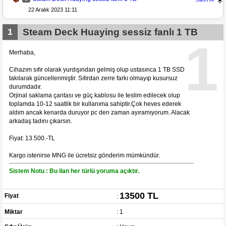
22 Aralık 2023 11:11
1
Steam Deck Huaying sessiz fanlı 1 TB
1
Merhaba,
Cihazım sıfır olarak yurdışından gelmiş olup ustasınca 1 TB SSD
takılarak güncellenmiştir. Sıfırdan zerre farkı olmayıp kusursuz
durumdadır.
Orjinal saklama çantası ve güç kablosu ile teslim edilecek olup
toplamda 10-12 saatlik bir kullanıma sahiptir.Çok heves ederek
aldım ancak kenarda duruyor pc den zaman ayıramıyorum. Alacak
arkadaş tadını çıkarsın.
Fiyat: 13.500.-TL
Kargo istenirse MNG ile ücretsiz gönderim mümkündür.
Sistem Notu : Bu ilan her türlü yoruma açıktır.
13500 TL
Fiyat
:
Miktar
: 1