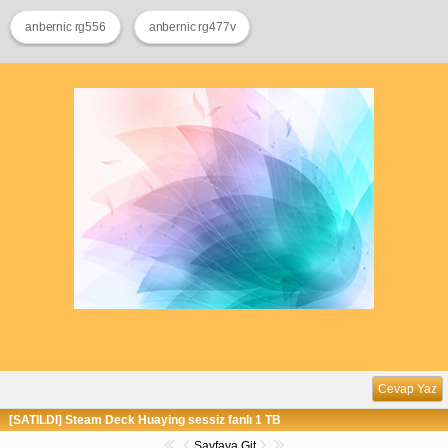
anbernic rg556
anbernic rg477v
Cevap Yaz
[SATILDI] Steam Deck Huaying sessiz fanlı 1 TB
Sayfaya Git