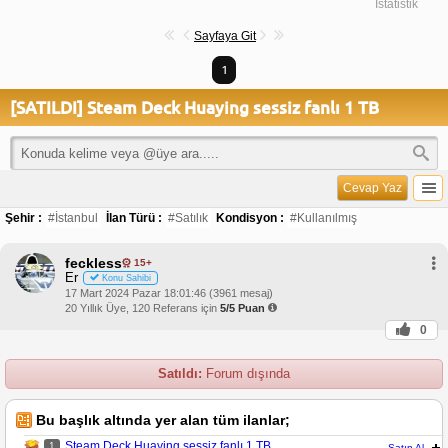
İstatistik
Sayfaya Git
1
[SATILDI] Steam Deck Huaying sessiz fanlı 1 TB
Cevap Yaz
Şehir :
#İstanbul
İlan Türü :
#Satılık
Kondisyon :
#Kullanılmış
feckless
15+
Er
Konu Sahibi
17 Mart 2024 Pazar 18:01:46 (3961 mesaj)
20 Yıllık Üye, 120 Referans için
5/5 Puan
0
Satıldı:
Forum dışında
Bu başlık altında yer alan tüm ilanlar;
Steam Deck Huaying sessiz fanlı 1 TB
1
Satın Al