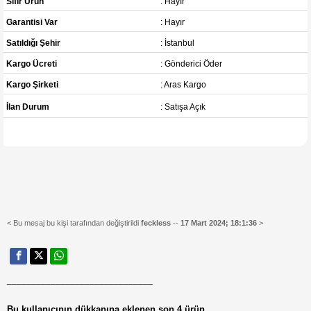
Sıfır Ürün
: Hayır
Garantisi Var
: Hayır
Satıldığı Şehir
: İstanbul
Kargo Ücreti
: Gönderici Öder
Kargo Şirketi
: Aras Kargo
İlan Durum
: Satışa Açık
< Bu mesaj bu kişi tarafından değiştirildi
feckless
--
17 Mart 2024; 18:1:36
>
______________________________
Bu kullanıcının dükkanına eklenen son 4 ürün