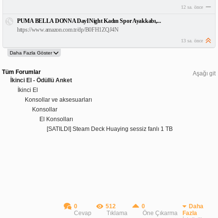
12 sa. önce
PUMA BELLA DONNA DayINight Kadın Spor Ayakkabı,...
https://www.amazon.com.tr/dp/B0FH1ZQJ4N
13 sa. önce
Tüm Forumlar
Aşağı git
İkinci El - Ödüllü Anket
İkinci El
Konsollar ve aksesuarları
Konsollar
El Konsolları
[SATILDI] Steam Deck Huaying sessiz fanlı 1 TB
0
512
0
Daha
Cevap
Tıklama
Öne Çıkarma
Fazla