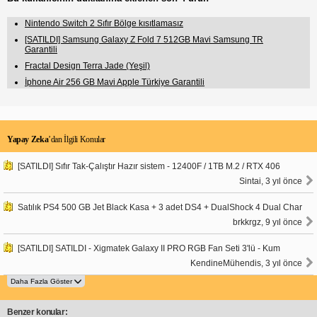
Nintendo Switch 2 Sıfır Bölge kısıtlamasız
[SATILDI] Samsung Galaxy Z Fold 7 512GB Mavi Samsung TR
Garantili
Fractal Design Terra Jade (Yeşil)
İphone Air 256 GB Mavi Apple Türkiye Garantili
Yapay Zeka
’dan İlgili Konular
[SATILDI] Sıfır Tak-Çalıştır Hazır sistem - 12400F / 1TB M.2 / RTX 406
Sintai, 3 yıl önce
Satılık PS4 500 GB Jet Black Kasa + 3 adet DS4 + DualShock 4 Dual Char
brkkrgz, 9 yıl önce
[SATILDI] SATILDI - Xigmatek Galaxy II PRO RGB Fan Seti 3'lü - Kum
KendineMühendis, 3 yıl önce
Benzer konular: