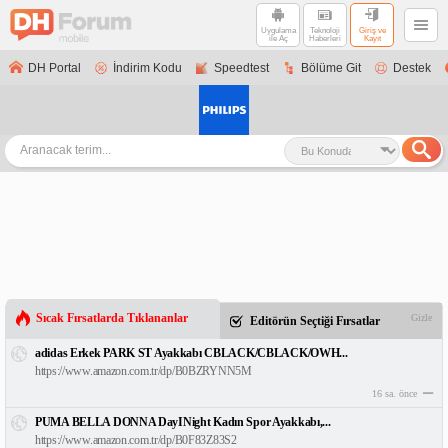
Uygulama
Teknoloji
Giriş ve
ile Aç
Haberleri
Kayıt
DH Portal
İndirim Kodu
Speedtest
Bölüme Git
Destek
Sıcak Fırsatlarda Tıklananlar
Gizle
Editörün Seçtiği Fırsatlar
adidas Erkek PARK ST Ayakkabı CBLACK/CBLACK/OWH...
https://www.amazon.com.tr/dp/B0BZRYNN5M
16 sa. önce
PUMA BELLA DONNA DayINight Kadın Spor Ayakkabı,...
https://www.amazon.com.tr/dp/B0F83Z83S2