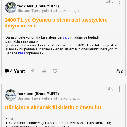
14 yıl
feckless (Emre YURT)
Sistem Tavsiyeleri
altına konu açtı.
1400 TL ye Oyuncu sistemi acil tavsiyelere
ihtiyacım var
Daha önceki konumda bir sistem için
yardım
aldım ve topladım
parmaklarınıza sağlık.
Şimdi yeni bir sistem toplanacak ve maximum 1400 TL ve Teknobiyotikten
alınacak bu paraya alınabilecek en iyi sistem için önerilerinizi bekliyorum.
Sadece
kasa
toplanacak.
4 Yanıt
0
14 yıl
feckless (Emre YURT)
Sistem Tavsiyeleri
altına konu açtı.
Güniçinde alınacak fifkirleriniz önemli!!!
Kasa
1 x CM Storm Enforcer Çift USB 3.0 Portlu 650W 80+ Plus Bronz Güç
Kaynaklı Miditower Kasa 300,44 TL+KDV