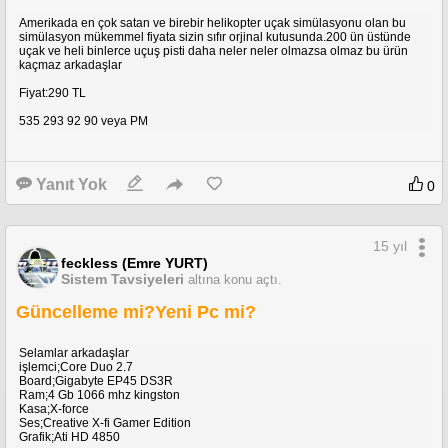
Amerikada en çok satan ve birebir helikopter uçak simülasyonu olan bu
simülasyon mükemmel fiyata sizin sıfır orjinal kutusunda.200 ün üstünde
uçak ve heli binlerce uçuş pisti daha neler neler olmazsa olmaz bu ürün
kaçmaz arkadaşlar
Fiyat:290 TL
535 293 92 90 veya PM
Yanıt Yok
0
15 yıl
feckless (Emre YURT)
Sistem Tavsiyeleri
altına konu açtı.
Güncelleme mi?Yeni Pc mi?
Selamlar arkadaşlar
işlemci;Core Duo 2.7
Board;Gigabyte EP45 DS3R
Ram;4 Gb 1066 mhz kingston
Kasa;X-force
Ses;Creative X-fi Gamer Edition
Grafik;Ati HD 4850