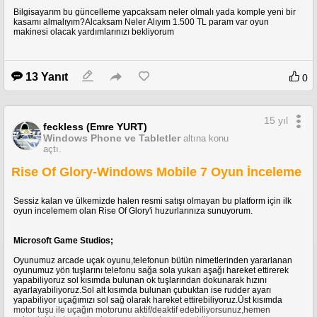
Bilgisayarım bu güncelleme yapcaksam neler olmalı yada komple yeni bir
kasamı almalıyım?Alcaksam Neler Alıyım 1.500 TL param var oyun
makinesi olacak yardımlarınızı bekliyorum
13 Yanıt
0
15 yıl
feckless (Emre YURT)
Windows Phone ve Tabletler
altına konu
açtı.
Rise Of Glory-Windows Mobile 7 Oyun İnceleme
Sessiz kalan ve ülkemizde halen resmi satışı olmayan bu platform için ilk
oyun incelemem olan Rise Of Glory'i huzurlarınıza sunuyorum.
Microsoft Game Studios;
Oyunumuz arcade uçak oyunu,telefonun bütün nimetlerinden yararlanan
oyunumuz yön tuşlarını telefonu sağa sola yukarı aşağı hareket ettirerek
yapabiliyoruz sol kısımda bulunan ok tuşlarından dokunarak hızını
ayarlayabiliyoruz.Sol alt kısımda bulunan çubuktan ise rudder ayarı
yapabiliyor uçağımızı sol sağ olarak hareket ettirebiliyoruz.Üst kısımda
motor tuşu ile uçağın motorunu aktif/deaktif edebiliyorsunuz,hemen