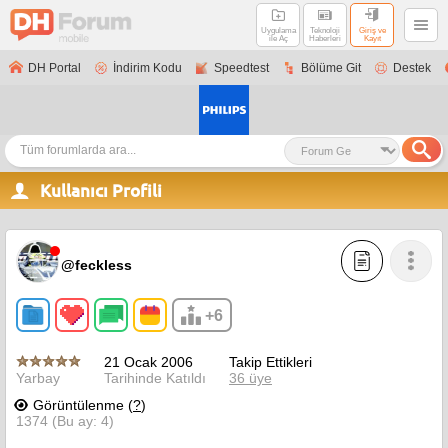
Uygulama
Teknoloji
Giriş ve
ile Aç
Haberleri
Kayıt
DH Portal
İndirim Kodu
Speedtest
Bölüme Git
Destek
Kullanıcı Profili
@feckless
+6
21 Ocak 2006
Takip Ettikleri
Yarbay
Tarihinde Katıldı
36 üye
Görüntülenme (
?
)
1374 (Bu ay: 4)