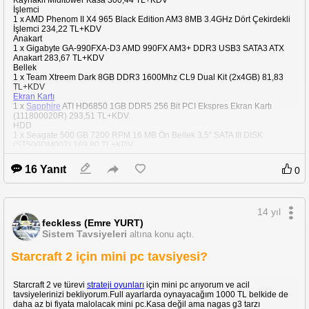
İşlemci
1 x AMD Phenom II X4 965 Black Edition AM3 8MB 3.4GHz Dört Çekirdekli
İşlemci 234,22 TL+KDV
Anakart
1 x Gigabyte GA-990FXA-D3 AMD 990FX AM3+ DDR3 USB3 SATA3 ATX
Anakart 283,67 TL+KDV
Bellek
1 x Team Xtreem Dark 8GB DDR3 1600Mhz CL9 Dual Kit (2x4GB) 81,83
TL+KDV
Ekran Kartı
1 x
Sapphire
ATI HD6850 1GB DDR5 256 Bit PCI Ekspres Ekran Kartı
(111800020R) 293,51 TL+KDV
HDD
1 x Seagate 500 GB 7200 RPM 16 MB Ön Bellek 3,5" SATA III DISK
(ST500DM002) 169,80 TL+KDV
Optik Sürücü
1 x SONY AD-5280S-0B DVD-RW 24X SATA (Kutusuz) 45,12 TL+KDV
16 Yanıt
0
1350 civarı limit var oyuncu kasası olacak
14 yıl
feckless (Emre YURT)
Sistem Tavsiyeleri
altına konu açtı.
Starcraft 2 için mini pc tavsiyesi?
Starcraft 2 ve türevi
strateji oyunları
için mini pc arıyorum ve acil
tavsiyelerinizi bekliyorum.Full ayarlarda oynayacağım 1000 TL belkide de
daha az bi fiyata malolacak mini pc.Kasa değil ama nagas g3 tarzı