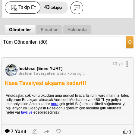
43
Takip Et
takipçi
Gönderiler
Fırsatlar
Hakkında
13 yıl
feckless (Emre YURT)
Sistem Tavsiyeleri
altına konu açtı.
Kasa Tavsiyesi akşama kadar!!!
Arkadaşlar, çok konu okudum ama güncel fiyatlarla ilgiili yardımlarınızı talep
ediyorum.Bu akşam alınacak Aerocool Mechatron var 480 TL ye geliyo
teknobiyotikte.Ama o kadar
para
çok geldi.Sağlam toz filtreli soğutması iyi
bişi arıyorum.Gigabyte'ın Poseidonu gördüm çok hoşuma gitti.Alternatif
neler var
tavsiye
edebileceğiniz?
7 Yanıt
0