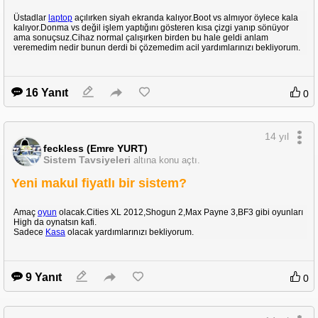
Üstadlar
laptop
açılırken siyah ekranda kalıyor.Boot vs almıyor öylece kala
kalıyor.Donma vs değil işlem yaptığını gösteren kısa çizgi yanıp sönüyor
ama sonuçsuz.Cihaz normal çalışırken birden bu hale geldi anlam
veremedim nedir bunun derdi bi çözemedim acil yardımlarınızı bekliyorum.
16 Yanıt
0
14 yıl
feckless (Emre YURT)
Sistem Tavsiyeleri
altına konu açtı.
Yeni makul fiyatlı bir sistem?
Amaç
oyun
olacak.Cities XL 2012,Shogun 2,Max Payne 3,BF3 gibi oyunları
High da oynatsın kafi.
Sadece
Kasa
olacak yardımlarınızı bekliyorum.
9 Yanıt
0