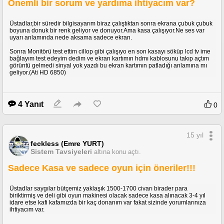
Önemli bir sorum ve yardıma ihtiyacım var?
Üstadlar,bir süredir bilgisayarım biraz çalıştıktan sonra ekrana çubuk çubuk
boyuna donuk bir renk geliyor ve donuyor.Ama kasa çalışıyor.Ne ses var
uyarı anlamında nede aksama sadece ekran.
Sonra Monitörü test ettim cillop gibi çalışıyo en son kasayı söküp lcd tv ime
bağlayım test edeyim dedim ve ekran kartımın hdmı kablosunu takıp açtım
görüntü gelmedi sinyal yok yazdı bu ekran kartımın patladığı anlamına mı
geliyor.(Ati HD 6850)
4 Yanıt
0
15 yıl
feckless (Emre YURT)
Sistem Tavsiyeleri
altına konu açtı.
Sadece Kasa ve sadece oyun için öneriler!!!
Üstadlar saygılar bütçemiz yaklaşık 1500-1700 civarı birader para
biriktirmiş ve deli gibi oyun makinesi olacak sadece kasa alınacak 3-4 yıl
idare etse kafi kafamızda bir kaç donanım var fakat sizinde yorumlarınıza
ihtiyacım var.