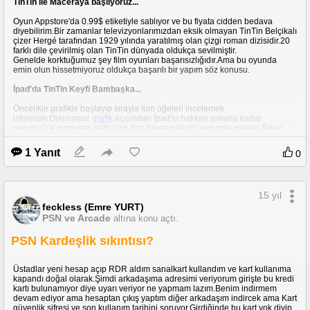
TinTin ile Maceraya başlıyoruz...
Oyun Appstore'da 0.99$ etiketiyle satılıyor ve bu fiyata cidden bedava
diyebilirim.Bir zamanlar televizyonlarımızdan eksik olmayan TinTin Belçikalı
çizer Hergé tarafından 1929 yılında yaratılmış olan çizgi roman dizisidir.20
farklı dile çevirilmiş olan TinTin dünyada oldukça sevilmiştir.
Genelde korktuğumuz şey film oyunları başarısızlığıdır.Ama bu oyunda
emin olun hissetmiyoruz oldukça başarılı bir yapım söz konusu.
İpad'da TinTin Keyfi Bambaşka...
Öncelikle grafikle başlayıp sırayla tüm öğeleri incelemek
istiyorum.Oyunumuz
grafik
açısından İpad'in hakkını sonuna kadar
veriyor.Çok yumuşak hafif çizgi film havasında bir sunumla geliyor.Zaten
kaliteli yapanda bu dostlar, özünü bozmadan film izler gibi maceradan
maceraya atılıyoruz.Efektler,animasyonlar kesinlikle göze
1 Yanıt
0
batmıyor.Gözlerimizin aradığı kaliteyi bizzat görüyoruz oyun bu konuda
sınıfı rahatlıkla geçiyor.
Not verecek olursam 10/8
15 yıl
TinTin elimde keyfim yerinde....
feckless (Emre YURT)
Kontroller öyle güzel adapte edilmiş ki kesinlikle
PSN ve Arcade
altına konu açtı.
yadırgamıyorsunuz.Sadece TinTin değil köpeğimiz Miu,Kaptan hedhock da
kontrolümüz altına zaman zaman giriyor.Ekranımızın sol alt köşesi klasik
PSN Kardeşlik sıkıntısı?
yön tuşu olarak belirlenmiş.Sağ tarafında bölümlerde size sırasıyla açılan
koşma,sessiz yürüme modları da açılıyor bunları oyun içinde sıkça
kullanıyoruz.Senaryo sunumunda (Ara videolar),oyun içinde altınlar ve
Üstadlar yeni hesap açıp RDR aldım sanalkart kullandım ve kart kullanıma
puzzle parçaları görceksiniz bunlara dokunarak alıp özel şeyler
kapandı doğal olarak.Şimdi arkadaşıma adresimi veriyorum girişte bu kredi
açabiliyoruz.Yine oyun içinde zamanlamayı kullanarak doğru anda doğru
kartı bulunamıyor diye uyarı veriyor ne yapmam lazım.Benim indirmem
tuşa basmak olayı da geçerli zorlu takip ve kovalamaca sahnelerinde
devam ediyor ama hesaptan çıkış yaptım diğer arkadaşım indircek ama Kart
sıklıkla karşılaşıyoruz.Kontrollerin son derece uyumlu olması sizi macera
güvenlik şifresi ve son kullanım tarihini soruyor.Girdiğinde bu kart yok diyip