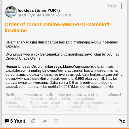
Grafik:5/5
15 yıl
Ses:5/4
Oynanabilirlik:5/5
feckless (Emre YURT)
Fiyat:5/4-2.49 Sterlin fiyatıyla oldukça uygun
İpad Oyunları
altına konu açtı.
İncelemelerim devam edecek sırada bekleyen 12 oyunum daha var
Order of Chaos Online-MMORPG-Gameloft-
sırasıyla sizlerle paylaşıcam.Ayrıca WM7 için kredi kartıyla üyelik alıp
alışveriş yapabiliyorsunuz uygulamalar çok fazla ve her geçen gün
İnceleme
artıyor.BU KONUDA YARDIMINI ESİRGEMEYEN LORDMAYROS dostuma
saygılarımla....
Selamlar arkadaşlar dün itibariyle başladığım mmorpg oyunu incelemesi
yapıcam;
Oyunumuz wow'a çok benzemekte olup inanılmaz zevkli olan bir oyun adı
Order of Chaos Online
Human Undead Orc gibi ırkları seçip,Mage,Warrior,monk gibi sınıf seçimi
yapabileceğiniz müthiş bir oyun.Wow arayüzünün basite indirgenmiş halini
görebilirsiniz oldukça kullanışlı ve üye sayısı çok fazla herkes akşam online
oluyor.Aylık para gerektiriyor klasik wow gibi 6.99$ olan oyun ilk 3 ay bu
parayla oynayabiliyorsunuz.Daha sonra 3-6 aylık periyotlarla ödeme
yapmak zorundasınız ki bu mebla 14.99$()Max. dünkü güncel haliyle.
Grafik olarak wow'un aynısı diyebilirim gayet akıcı ve seri ekranın solunu d-
pad gibi kullanırken sağ alt köşesini büyü,zıplama olarak
kullanıyorsunuz.Herşey açık ve net olarak izah ediliyor.Aldığınız görev size
okla haritada ve karakterinizin ayklarının altındaki ok ile işaret
ediliyor.Görevler toplama,belli sayıda yaratık öldürme escort görevleri gibi
klasik görevler eşliğinde sunuluyor.
6 Yanıt
0
Sesler klasik bir mmorpg oyununda olması gereken seslere sahip kulağı
tırmalayan bi durum yok.İleri seviyelerde meslek edinme binek hayvan gibi