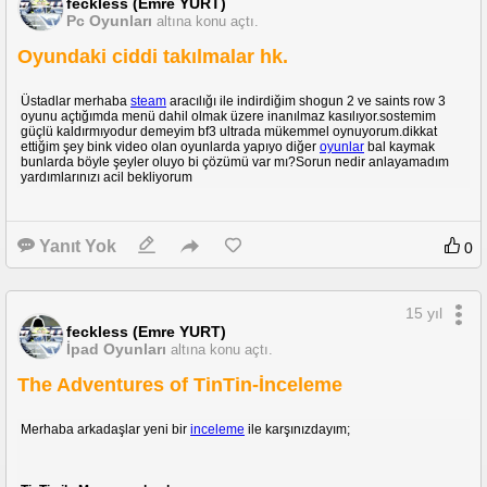
feckless (Emre YURT)
Pc Oyunları
altına konu açtı.
Oyundaki ciddi takılmalar hk.
Üstadlar merhaba
steam
aracılığı ile indirdiğim shogun 2 ve saints row 3
oyunu açtığımda menü dahil olmak üzere inanılmaz kasılıyor.sostemim
güçlü kaldırmıyodur demeyim bf3 ultrada mükemmel oynuyorum.dikkat
ettiğim şey bink video olan oyunlarda yapıyo diğer
oyunlar
bal kaymak
bunlarda böyle şeyler oluyo bi çözümü var mı?Sorun nedir anlayamadım
yardımlarınızı acil bekliyorum
Yanıt Yok
0
15 yıl
feckless (Emre YURT)
İpad Oyunları
altına konu açtı.
The Adventures of TinTin-İnceleme
Merhaba arkadaşlar yeni bir
inceleme
ile karşınızdayım;