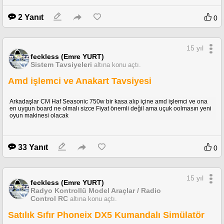
2 Yanıt
0
15 yıl
feckless (Emre YURT)
Sistem Tavsiyeleri
altına konu açtı.
Amd işlemci ve Anakart Tavsiyesi
Arkadaşlar CM Haf Seasonic 750w bir kasa alıp içine amd işlemci ve ona
en uygun board ne olmalı sizce Fiyat önemli değil ama uçuk oolmasın yeni
oyun makinesi olacak
33 Yanıt
0
15 yıl
feckless (Emre YURT)
Radyo Kontrollü Model Araçlar / Radio
Control RC
altına konu açtı.
Satılık Sıfır Phoneix DX5 Kumandalı Simülatör