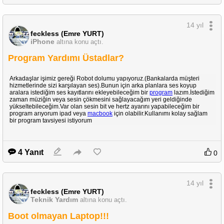
14 yıl
feckless (Emre YURT)
iPhone
altına konu açtı.
Program Yardımı Üstadlar?
Arkadaşlar işimiz gereği Robot dolumu yapıyoruz.(Bankalarda müşteri
hizmetlerinde sizi karşılayan ses).Bunun için arka planlara ses koyup
aralara istediğim ses kayıtlarını ekleyebileceğim bir
program
lazım.İstediğim
zaman müziğin veya sesin çökmesini sağlayacağım yeri geldiğinde
yükseltebileceğim.Var olan sesin bit ve hertz ayarını yapabileceğim bir
program arıyorum ipad veya
macbook
için olabilir.Kullanımı kolay sağlam
bir program tavsiyesi istiyorum
4 Yanıt
0
14 yıl
feckless (Emre YURT)
Teknik Yardım
altına konu açtı.
Boot olmayan Laptop!!!