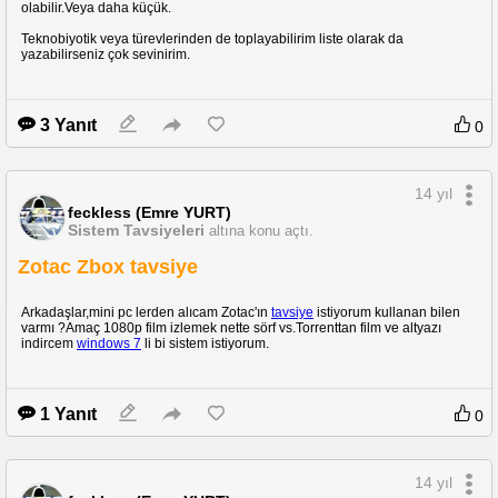
olabilir.Veya daha küçük.
Teknobiyotik veya türevlerinden de toplayabilirim liste olarak da
yazabilirseniz çok sevinirim.
3 Yanıt
0
14 yıl
feckless (Emre YURT)
Sistem Tavsiyeleri
altına konu açtı.
Zotac Zbox tavsiye
Arkadaşlar,mini pc lerden alıcam Zotac'ın
tavsiye
istiyorum kullanan bilen
varmı ?Amaç 1080p film izlemek nette sörf vs.Torrenttan film ve altyazı
indircem
windows 7
li bi sistem istiyorum.
1 Yanıt
0
14 yıl