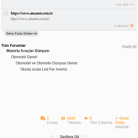
4 sa. önce
https://www.amazon.com.tr/
https://www.amazon.com.tr/
4 hafta önce
Tüm Forumlar
Aşağı git
Motorlu Araçlar Dünyası
Otomobil Genel
Otomobil ve Otomotiv Dünyası Genel
Skoda scala Led Far önerisi
1
1043
0
Daha
Cevap
Tıklama
Öne Çıkarma
Fazla
İstatistik
Sayfaya Git