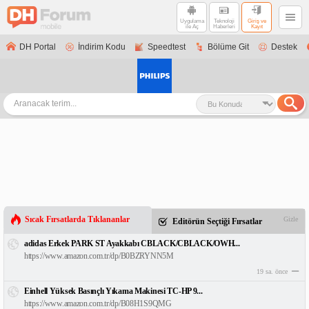
Uygulama
Teknoloji
Giriş ve
ile Aç
Haberleri
Kayıt
DH Portal
İndirim Kodu
Speedtest
Bölüme Git
Destek
Sıcak Fırsatlarda Tıklananlar
Gizle
Editörün Seçtiği Fırsatlar
adidas Erkek PARK ST Ayakkabı CBLACK/CBLACK/OWH...
https://www.amazon.com.tr/dp/B0BZRYNN5M
19 sa. önce
Einhell Yüksek Basınçlı Yıkama Makinesi TC-HP 9...
https://www.amazon.com.tr/dp/B08H1S9QMG