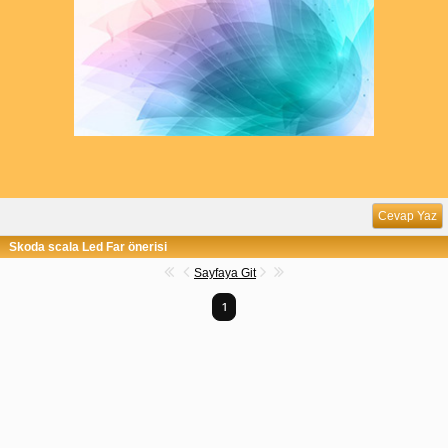
Cevap Yaz
Skoda scala Led Far önerisi
Sayfaya Git
1