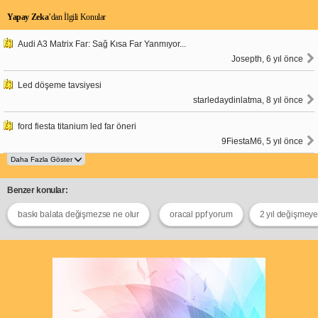
Yapay Zeka
’dan İlgili Konular
Audi A3 Matrix Far: Sağ Kısa Far Yanmıyor...
Josepth, 6 yıl önce
Led döşeme tavsiyesi
starledaydinlatma, 8 yıl önce
ford fiesta titanium led far öneri
9FiestaM6, 5 yıl önce
Benzer konular:
baskı balata değişmezse ne olur
oracal ppf yorum
2 yıl değişmeye