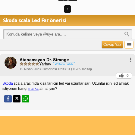
1
Skoda scala Led Far önerisi
Cevap Yaz
Atanamayan Dr. Strange
Yarbay
Konu Sahibi
15 Nisan 2023 Cumartesi 13:33:31 (11285 mesaj)
0
Skoda
scala aracimda kisa far icin led var uzunlar sarı. Uzunlar icin led almak
istiyorum hangi
marka
almalıyım?