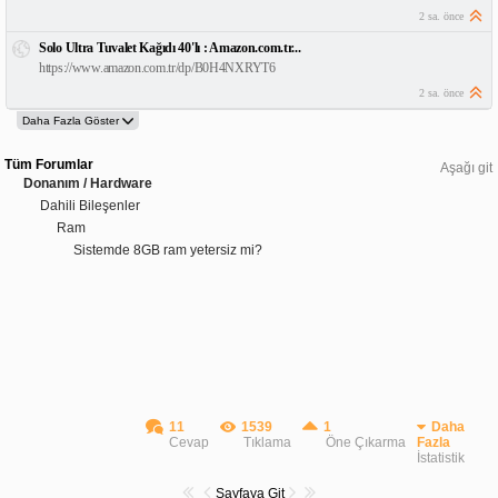
2 sa. önce
Solo Ultra Tuvalet Kağıdı 40'lı : Amazon.com.tr...
https://www.amazon.com.tr/dp/B0H4NXRYT6
2 sa. önce
Tüm Forumlar
Aşağı git
Donanım / Hardware
Dahili Bileşenler
Ram
Sistemde 8GB ram yetersiz mi?
11
1539
1
Daha
Cevap
Tıklama
Öne Çıkarma
Fazla
İstatistik
Sayfaya Git