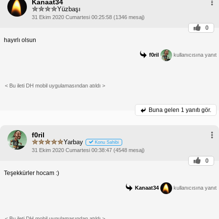
Kanaat34
Yüzbaşı
31 Ekim 2020 Cumartesi 00:25:58 (1346 mesaj)
0
hayırlı olsun
f0ril
kullanıcısına yanıt
< Bu ileti DH mobil uygulamasından atıldı >
Buna gelen
1 yanıtı gör.
f0ril
Yarbay
Konu Sahibi
31 Ekim 2020 Cumartesi 00:38:47 (4548 mesaj)
0
Teşekkürler hocam :)
Kanaat34
kullanıcısına yanıt
< Bu ileti DH mobil uygulamasından atıldı >