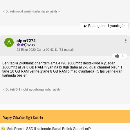
< Bu ileti mobil sürüm kullanılarak atıldı >
Buna gelen
1 yanıtı gör.
alper7272
A
Çavuş
23 Ekim 2020 Cuma 09:42:11 (61 mesaj)
1
Ben tabiki 2400mhz önerirdim ama 4790 1600mhz destekliyor o yüzden
1600mhz al ve 8 GB RAM in yanına bi 8gb daha al 2x8 dual channel olsun 1
tane 16 GB RAM yerine 2tane 8 GB RAM olmad oyunlarda +5 fps verir ekran
kartınıda besler
< Bu ileti DH mobil uygulamasından atıldı >
Yapay Zeka
’dan İlgili Konular
8gb Ram li, SSD li sistemde Sanal Bellek Gerekli mi?