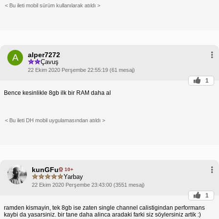
< Bu ileti mobil sürüm kullanılarak atıldı >
alper7272
A
Çavuş
22 Ekim 2020 Perşembe 22:55:19 (61 mesaj)
1
Bence kesinlikle 8gb ilk bir RAM daha al
< Bu ileti DH mobil uygulamasından atıldı >
kunGFu
10+
Yarbay
22 Ekim 2020 Perşembe 23:43:00 (3551 mesaj)
1
ramden kismayin, tek 8gb ise zaten single channel calistigindan performans
kaybi da yasarsiniz. bir tane daha alinca aradaki farki siz söylersiniz artik :)