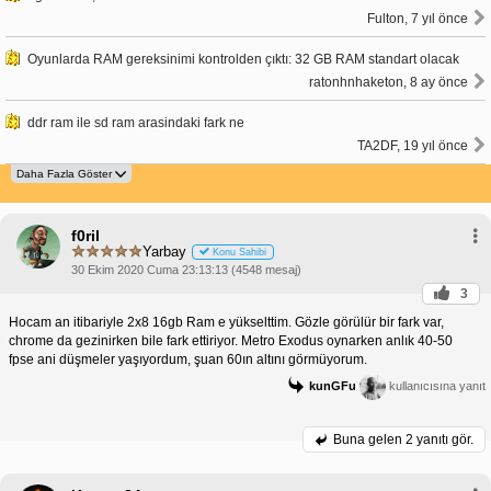
Fulton, 7 yıl önce
Oyunlarda RAM gereksinimi kontrolden çıktı: 32 GB RAM standart olacak
ratonhnhaketon, 8 ay önce
ddr ram ile sd ram arasindaki fark ne
TA2DF, 19 yıl önce
f0ril
Yarbay
Konu Sahibi
30 Ekim 2020 Cuma 23:13:13 (4548 mesaj)
3
Hocam an itibariyle 2x8 16gb Ram e yükselttim. Gözle görülür bir fark var,
chrome da gezinirken bile fark ettiriyor. Metro Exodus oynarken anlık 40-50
fpse ani düşmeler yaşıyordum, şuan 60ın altını görmüyorum.
kunGFu
kullanıcısına yanıt
Buna gelen
2 yanıtı gör.