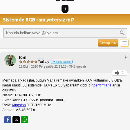
1
Sistemde 8GB ram yetersiz mi?
Cevap Yaz
f0ril
Yarbay
Konu Sahibi
22 Ekim 2020 Perşembe 22:23:25 (4548 mesaj)
1
Merhaba arkadaşlar, bugün Mafia remake oynarken RAM kullanımı 6.8 GB'a
kadar ulaştı. Bu sistemde RAM'i 16 GB yaparsam ciddi bir
performans
artışı
olur mu?
İşlemci: i7 4790 3.6 GHz.
Ekran kartı: GTX 1650S (monitör 1080P)
RAM:
Kingston
8 GB 1600MHz.
Anakart: ASUS Z97'a.