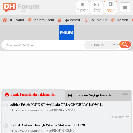
Uygulama
Teknoloji
Giriş ve
ile Aç
Haberleri
Kayıt
DH Portal
İndirim Kodu
Speedtest
Bölüme Git
Destek
Sıcak Fırsatlarda Tıklananlar
Gizle
Editörün Seçtiği Fırsatlar
adidas Erkek PARK ST Ayakkabı CBLACK/CBLACK/OWH...
https://www.amazon.com.tr/dp/B0BZRYNN5M
18 sa. önce
Einhell Yüksek Basınçlı Yıkama Makinesi TC-HP 9...
https://www.amazon.com.tr/dp/B08H1S9QMG