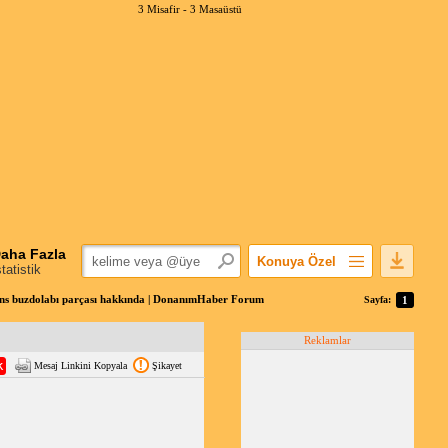
3 Misafir -
3 Masaüstü
aha Fazla
Konuya Özel
statistik
Favorilerime Ekle
ns buzdolabı parçası hakkında | DonanımHaber Forum
Sayfa:
1
Konuyu Açandan
Reklamlar
Popüler Mesajlar
Mesaj Linkini Kopyala
Şikayet
Linkli Mesajlar
Yazdır
E-Posta Aboneliği
Konuyu Gizle