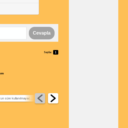
Cevapla
Sayfa:
1
rum
derin dondurucu uzun süre kullanılmayacaksa ne yapmalı
en iyi buzdolabı markası
en iyi beyaz eşya markası