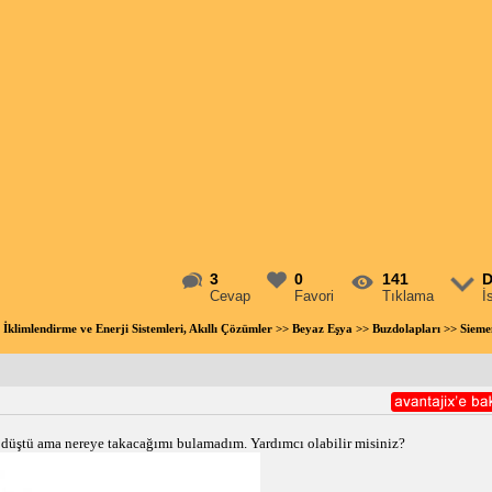
3
0
141
D
Cevap
Favori
Tıklama
İ
 İklimlendirme ve Enerji Sistemleri, Akıllı Çözümler
>>
Beyaz Eşya
>>
Buzdolapları
>> Sieme
düştü ama nereye takacağımı bulamadım. Yardımcı olabilir misiniz?