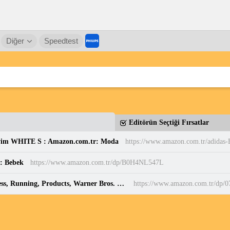
Diğer
Speedtest
Editörün Seçtiği Fırsatlar
yim WHITE S : Amazon.com.tr: Moda
r: Bebek
https://www.amazon.com.tr/dp/B0H4NL547L
Harry Potter: Patronus Mini Projector Set : Press, Running, Products, Warner Bros. Consumer: Amazon.com.tr: Elektronik
https://www.amazon.com.tr/dp/