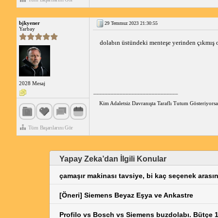
bjkyener
29 Temmuz 2023 21:30:55
Yarbay
dolabın üstündeki menteşe yerinden çıkmış o
2028 Mesaj
_____________________________
Kim Adaletsiz Davranışta Taraflı Tutum Gösteriyorsa
Tüm Başarılarını Gör
Yapay Zeka’dan İlgili Konular
çamaşır makinası tavsiye, bi kaç seçenek ara
[Öneri] Siemens Beyaz Eşya ve Ankastre
Profilo vs Bosch vs Siemens buzdolabı. Bütçe 