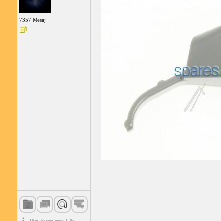
7357 Mesaj
_____________________________
Tüm Başarılarını Gör