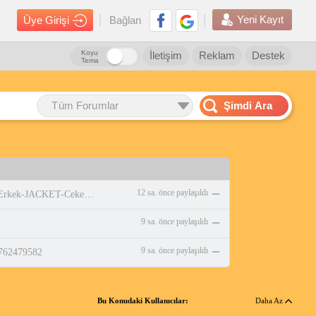
Yeni Kayıt
Üye Girişi
Bağlan
Koyu
İletişim
Reklam
Destek
Tema
Tüm Forumlar
Şimdi Ara
12 sa. önce paylaşıldı
https://www.amazon.com.tr/adidas-Erkek-JACKET-Ceket-WHITE/dp/B0DPBMQX1P
9 sa. önce paylaşıldı
9 sa. önce paylaşıldı
0762479582
Bu Konudaki Kullanıcılar:
Daha Az