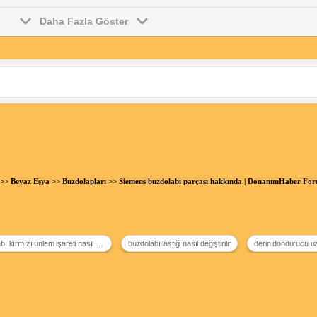
Daha Fazla Göster
>>
Beyaz Eşya
>>
Buzdolapları
>> Siemens buzdolabı parçası hakkında | DonanımHaber Fo
beko buzdolabı kırmızı ünlem işareti nasıl söner
buzdolabı lastiği nasıl değiştirilir