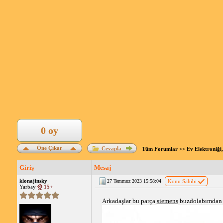
0 oy
Öne Çıkar
Cevapla
Tüm Forumlar
>>
Ev Elektroniği,
Giriş
Mesaj
klonajinsky
27 Temmuz 2023 15:58:04
Konu Sahibi
Yarbay
15+
Arkadaşlar bu parça 
siemens
 buzdolabımdan 