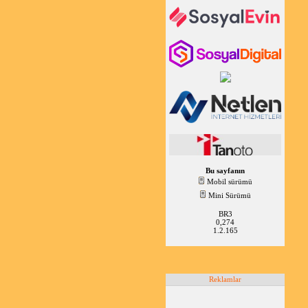
Bu sayfanın
Mobil sürümü
Mini Sürümü
BR3
0,274
1.2.165
Reklamlar