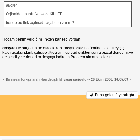
quote:
Orjinalden alıntı: Network KILLER
bende bu link açılmadı. açabilen var mı?
Hocam benim verdiğim linkten bahsediyorsan;
dosyaekle
bitişik halde olacak.Yani dosya_ekle bölümündeki alttireyi(_)
kaldıracaksın.Link çalışıyor.Programı upload ettikten sonra bizzat denedim.Ve
de şimdi yine denedim dosyayı indirdim.Problem olmaması lazım.
< Bu mesaj bu kişi tarafından değiştirildi
yasar sarioglu
--
26 Ekim 2006; 16:05:09
>
Buna gelen
1 yanıtı gör.