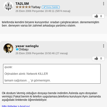
TA2LSM
Yarbay
Konu Sahibi
26 Ekim 2006 Perşembe 19:49:11 (5874 mesaj)
0
telefonda kendini biryere kuruyordur. oradan çalıştıracaksın. denememiştim
ben. deneyen varsa bir zahmet arkadaşa yardımcı olalım.
yasar sarioglu
Onbaşı
26 Ekim 2006 Perşembe 19:50:46 (27 mesaj)
0
quote:
Orjinalden alıntı: Network KILLER
tamam sağolasın. _ 'yi görmemişim.
Ok dostum.Vermiş olduğun dosyayı bende indirdim.Aslında aynı dosyaları
vermişiz.Fakat benim ki telefon uygulaması,telefona kuruluyor.Aynı zamanda
aşağıdaki linktende öğrenilebiliyor.
http://nfader.z-host.ru/