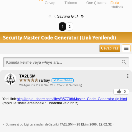
Cevap
Tıklama
Öne Çıkarma
Fazla
İstatistik
Sayfaya Git
1
2
Security Master Code Generator (Link Yenilendi)
Cevap Yaz
TA2LSM
Yarbay
Konu Sahibi
29 Ağustos 2006 Salı 21:07:57 (5874 mesaj)
0
Yeni link:
http://rapid_share.com/files/857708/Master_Code_Generator.zip.html
(rapid ile share arasındaki '_' işaretini kaldırınız)
< Bu mesaj bu kişi tarafından değiştirildi
TA2LSM
--
28 Ekim 2006; 12:02:32
>