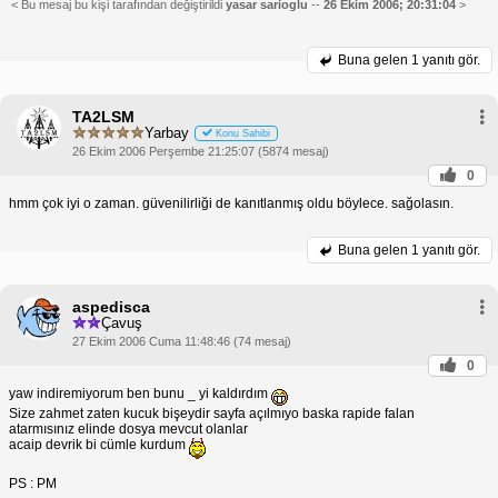
< Bu mesaj bu kişi tarafından değiştirildi
yasar sarioglu
--
26 Ekim 2006; 20:31:04
>
Buna gelen
1 yanıtı gör.
TA2LSM
Yarbay
Konu Sahibi
26 Ekim 2006 Perşembe 21:25:07 (5874 mesaj)
0
hmm çok iyi o zaman. güvenilirliği de kanıtlanmış oldu böylece. sağolasın.
Buna gelen
1 yanıtı gör.
aspedisca
Çavuş
27 Ekim 2006 Cuma 11:48:46 (74 mesaj)
0
yaw indiremiyorum ben bunu _ yi kaldırdım
Size zahmet zaten kucuk bişeydir sayfa açılmıyo baska rapide falan
atarmısınız elinde dosya mevcut olanlar
acaip devrik bi cümle kurdum
PS : PM