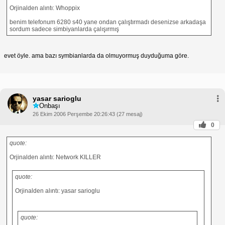
Orjinalden alıntı: Whoppix
benim telefonum 6280 s40 yane ondan çalıştırmadı desenizse arkadaşa
sordum sadece simbiyanlarda çalışırmış
evet öyle. ama bazı symbianlarda da olmuyormuş duyduğuma göre.
yasar sarioglu
Onbaşı
26 Ekim 2006 Perşembe 20:26:43 (27 mesaj)
0
quote:
Orjinalden alıntı: Network KILLER
quote:
Orjinalden alıntı: yasar sarioglu
quote: