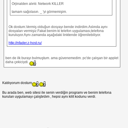
Orjinalden alıntı: Network KILLER
tamam sağolasın. _ 'yi görmemişim.
Ok dostum.Vermiş olduğun dosyayı bende indirdim.Aslında aynı
dosyaları vermişiz.Fakat benim ki telefon uygulaması,telefona
kuruluyor.Aynı zamanda aşağıdaki linktende öğrenilebiliyor.
http://nfader.z-host.ru/
ben de ilk burayı bulmuştum. ama güvenemedim. pc'de çalışan bir applet
daha çekiciydi.
Katılıyorum dostum
Bu arada ben, web sitesi ile senin verdiğin programı ve benim telefona
kurulan uygulamayı çalıştırdım , hepsi aynı kilit kodunu verdi.