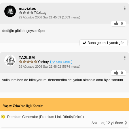
maviates
Yüzbaşı
29 Ağustos 2006 Salı 21:45:59 (1033 mesaj)
0
dediğin gibi bir şeyse süper
Buna gelen
1 yanıtı gör.
TA2LSM
Yarbay
Konu Sahibi
29 Ağustos 2006 Salı 21:48:02 (5874 mesaj)
0
valla tam ben de bilmiyorum. denemedim de. yalan olmasın ama öyle sanırım.
Yapay Zeka
’dan İlgili Konular
Premium Generator (Premium Link Dönüştürücü)
Ask__er, 12 yıl önce