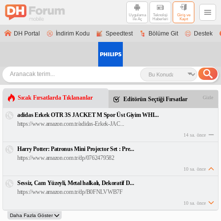
Uygulama
Teknoloji
Giriş ve
ile Aç
Haberleri
Kayıt
DH Portal
İndirim Kodu
Speedtest
Bölüme Git
Destek
Sıcak Fırsatlarda Tıklananlar
Gizle
Editörün Seçtiği Fırsatlar
adidas Erkek OTR 3S JACKET M Spor Üst Giyim WHI...
https://www.amazon.com.tr/adidas-Erkek-JAC...
14 sa. önce
Harry Potter: Patronus Mini Projector Set : Pre...
https://www.amazon.com.tr/dp/0762479582
10 sa. önce
Sessiz, Cam Yüzeyli, Metal halkalı, Dekoratif D...
https://www.amazon.com.tr/dp/B0FNLVWB7F
10 sa. önce