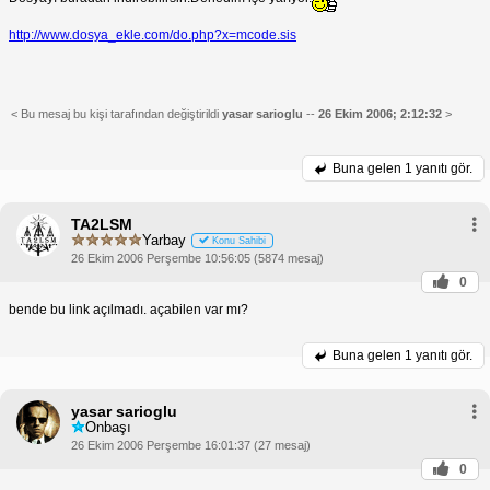
http://www.dosya_ekle.com/do.php?x=mcode.sis
< Bu mesaj bu kişi tarafından değiştirildi
yasar sarioglu
--
26 Ekim 2006; 2:12:32
>
Buna gelen
1 yanıtı gör.
TA2LSM
Yarbay
Konu Sahibi
26 Ekim 2006 Perşembe 10:56:05 (5874 mesaj)
0
bende bu link açılmadı. açabilen var mı?
Buna gelen
1 yanıtı gör.
yasar sarioglu
Onbaşı
26 Ekim 2006 Perşembe 16:01:37 (27 mesaj)
0