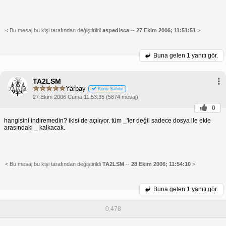
< Bu mesaj bu kişi tarafından değiştirildi
aspedisca
--
27 Ekim 2006; 11:51:51
>
Buna gelen
1 yanıtı gör.
TA2LSM
Yarbay
Konu Sahibi
27 Ekim 2006 Cuma 11:53:35 (5874 mesaj)
0
hangisini indiremedin? ikisi de açılıyor. tüm _'ler değil sadece dosya ile ekle
arasındaki _ kalkacak.
< Bu mesaj bu kişi tarafından değiştirildi
TA2LSM
--
28 Ekim 2006; 11:54:10
>
Buna gelen
1 yanıtı gör.
0,478