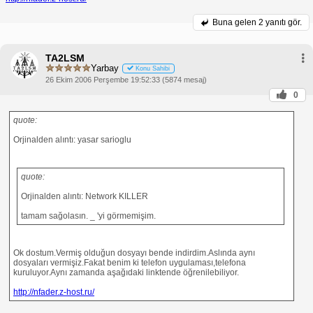
Buna gelen
2 yanıtı gör.
TA2LSM
Yarbay
Konu Sahibi
26 Ekim 2006 Perşembe 19:52:33 (5874 mesaj)
0
quote:
Orjinalden alıntı: yasar sarioglu
quote:
Orjinalden alıntı: Network KILLER
tamam sağolasın. _ 'yi görmemişim.
Ok dostum.Vermiş olduğun dosyayı bende indirdim.Aslında aynı
dosyaları vermişiz.Fakat benim ki telefon uygulaması,telefona
kuruluyor.Aynı zamanda aşağıdaki linktende öğrenilebiliyor.
http://nfader.z-host.ru/