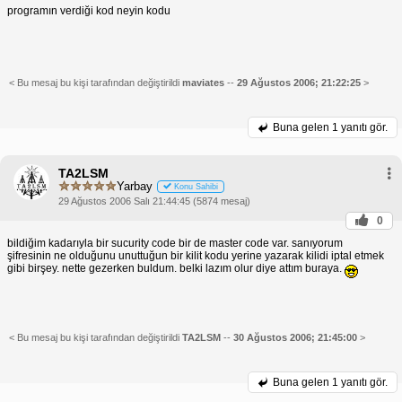
programın verdiği kod neyin kodu
< Bu mesaj bu kişi tarafından değiştirildi
maviates
--
29 Ağustos 2006; 21:22:25
>
Buna gelen
1 yanıtı gör.
TA2LSM
Yarbay
Konu Sahibi
29 Ağustos 2006 Salı 21:44:45 (5874 mesaj)
0
bildiğim kadarıyla bir sucurity code bir de master code var. sanıyorum
şifresinin ne olduğunu unuttuğun bir kilit kodu yerine yazarak kilidi iptal etmek
gibi birşey. nette gezerken buldum. belki lazım olur diye attım buraya.
< Bu mesaj bu kişi tarafından değiştirildi
TA2LSM
--
30 Ağustos 2006; 21:45:00
>
Buna gelen
1 yanıtı gör.