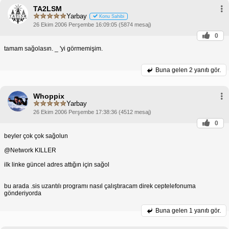
TA2LSM
Yarbay
Konu Sahibi
26 Ekim 2006 Perşembe 16:09:05 (5874 mesaj)
0
tamam sağolasın. _ 'yi görmemişim.
Buna gelen
2 yanıtı gör.
Whoppix
Yarbay
26 Ekim 2006 Perşembe 17:38:36 (4512 mesaj)
0
beyler çok çok sağolun
@Network KILLER
ilk linke güncel adres attığın için sağol
bu arada .sis uzantılı programı nasıl çalıştıracam direk ceptelefonuma
gönderiyorda
Buna gelen
1 yanıtı gör.