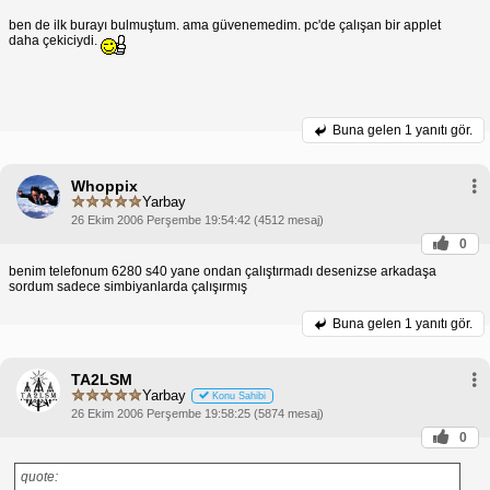
ben de ilk burayı bulmuştum. ama güvenemedim. pc'de çalışan bir applet
daha çekiciydi.
Buna gelen
1 yanıtı gör.
Whoppix
Yarbay
26 Ekim 2006 Perşembe 19:54:42 (4512 mesaj)
0
benim telefonum 6280 s40 yane ondan çalıştırmadı desenizse arkadaşa
sordum sadece simbiyanlarda çalışırmış
Buna gelen
1 yanıtı gör.
TA2LSM
Yarbay
Konu Sahibi
26 Ekim 2006 Perşembe 19:58:25 (5874 mesaj)
0
quote: