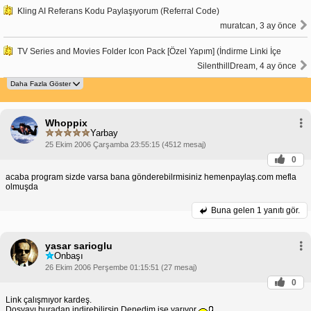
Kling AI Referans Kodu Paylaşıyorum (Referral Code)
muratcan, 3 ay önce
TV Series and Movies Folder Icon Pack [Özel Yapım] (İndirme Linki İçe
SilenthillDream, 4 ay önce
Whoppix
Yarbay
25 Ekim 2006 Çarşamba 23:55:15 (4512 mesaj)
0
acaba program sizde varsa bana gönderebilrmisiniz hemenpaylaş.com mefla
olmuşda
Buna gelen
1 yanıtı gör.
yasar sarioglu
Onbaşı
26 Ekim 2006 Perşembe 01:15:51 (27 mesaj)
0
Link çalışmıyor kardeş.
Dosyayı buradan indirebilirsin.Denedim işe yarıyor.