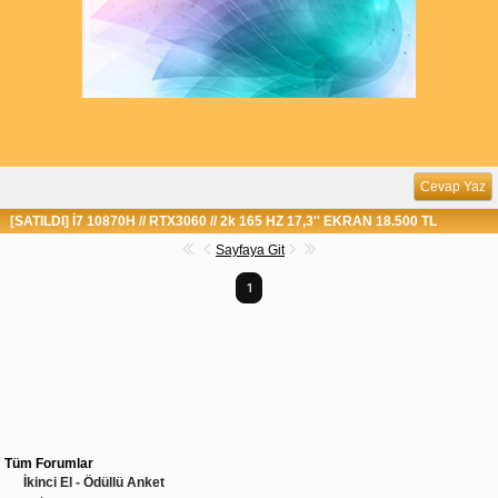
Cevap Yaz
[SATILDI] İ7 10870H // RTX3060 // 2k 165 HZ 17,3'' EKRAN 18.500 TL
Sayfaya Git
1
Tüm Forumlar
İkinci El - Ödüllü Anket