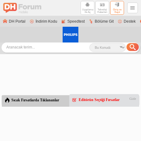
Uygulama
Teknoloji
Giriş ve
ile Aç
Haberleri
Kayıt
DH Portal
İndirim Kodu
Speedtest
Bölüme Git
Destek
Gizle
Editörün Seçtiği Fırsatlar
Sıcak Fırsatlarda Tıklananlar