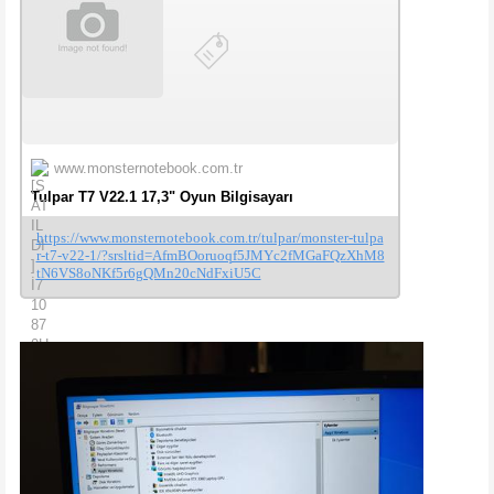
www.monsternotebook.com.tr
Tulpar T7 V22.1 17,3" Oyun Bilgisayarı
https://www.monsternotebook.com.tr/tulpar/monster-tulpa
r-t7-v22-1/?srsltid=AfmBOoruoqf5JMYc2fMGaFQzXhM8
tN6VS8oNKf5r6gQMn20cNdFxiU5C