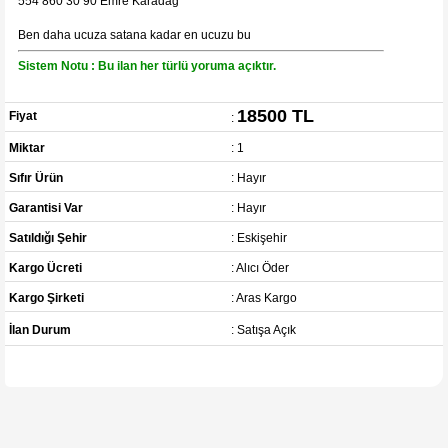
554 860 30 90 Emre Karadağ
Ben daha ucuza satana kadar en ucuzu bu
Sistem Notu : Bu ilan her türlü yoruma açıktır.
18500 TL
Fiyat
:
Miktar
: 1
Sıfır Ürün
: Hayır
Garantisi Var
: Hayır
Satıldığı Şehir
: Eskişehir
Kargo Ücreti
: Alıcı Öder
Kargo Şirketi
: Aras Kargo
İlan Durum
: Satışa Açık