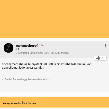
mehmethere
10+
Er
24 Ağustos 2025 Pazar 10:57:35 (285 mesaj)
1
hocam merhabalar. bu fiyata 3070 3080li cihaz rahatlıkla bulunuyor.
güncellemenizde fayda var gibi.
< Bu ileti Android uygulamasından atıldı >
Yapay Zeka
’dan İlgili Konular