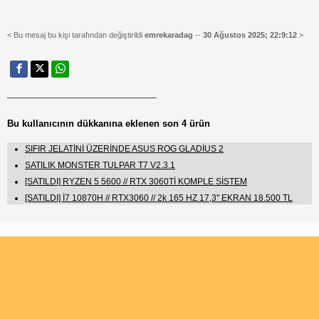
< Bu mesaj bu kişi tarafından değiştirildi
emrekaradag
--
30 Ağustos 2025; 22:9:12
>
______________________________
Bu kullanıcının dükkanına eklenen son 4 ürün
SIFIR JELATİNİ ÜZERİNDE ASUS ROG GLADİUS 2
SATILIK MONSTER TULPAR T7 V2.3.1
[SATILDI] RYZEN 5 5600 // RTX 3060Tİ KOMPLE SİSTEM
[SATILDI] İ7 10870H // RTX3060 // 2k 165 HZ 17,3'' EKRAN 18.500 TL