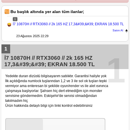
Bu başlık altında yer alan tüm ilanlar;
1
İ7 10870H // RTX3060 // 2k 165 HZ 17,3&#39;&#39; EKRAN 18.500 TL
Satın Al
23 Ağustos 2025 22:29
1
1
İ7 10870H // RTX3060 // 2k 165 HZ
17,3&#39;&#39; EKRAN 18.500 TL
Yedekte duran dizüstü bilgisayarım satılıktır. Garantisi haliyle yok
İlk açıldığında numlock tuşlarından 1,2 ve 3 ile sol ok tuşları tepki
vermiyor ama enteresan bi şekilde oyun/render vs ile alet ısınınca
çalışmaya başlıyorlar. Şahsen hiç dert etmediğim için monster
servisine göndermedim. Eskişehir'de servisi olmadığından
takılmadım hiç
Ürün hakkında detaylı bilgi için linki kontrol edebilirsiniz