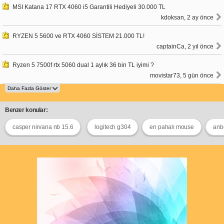
MSI Katana 17 RTX 4060 i5 Garantili Hediyeli 30.000 TL
kdoksan, 2 ay önce
RYZEN 5 5600 ve RTX 4060 SİSTEM 21.000 TL!
captainCa, 2 yıl önce
Ryzen 5 7500f rtx 5060 dual 1 aylık 36 bin TL iyimi ?
movistar73, 5 gün önce
Benzer konular:
casper nirvana nb 15.6
logitech g304
en pahalı mouse
anb