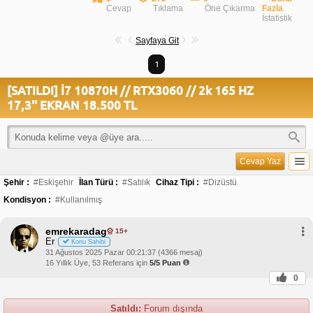
Cevap
Tıklama
Öne Çıkarma
Fazla
İstatistik
Sayfaya Git
1
[SATILDI] İ7 10870H // RTX3060 // 2k 165 HZ
17,3'' EKRAN 18.500 TL
Cevap Yaz
Şehir :
#Eskişehir
İlan Türü :
#Satılık
Cihaz Tipi :
#Dizüstü
Kondisyon :
#Kullanılmış
emrekaradag
15+
Er
Konu Sahibi
31 Ağustos 2025 Pazar 00:21:37 (4366 mesaj)
16 Yıllık Üye, 53 Referans için
5/5 Puan
0
Satıldı:
Forum dışında