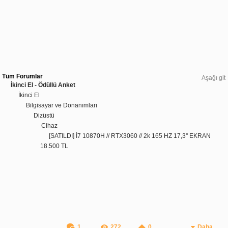
Tüm Forumlar
Aşağı git
İkinci El - Ödüllü Anket
İkinci El
Bilgisayar ve Donanımları
Dizüstü
Cihaz
[SATILDI] İ7 10870H // RTX3060 // 2k 165 HZ 17,3'' EKRAN
18.500 TL
1
272
0
Daha