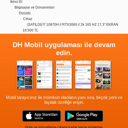
İkinci El
Bilgisayar ve Donanımları
Dizüstü
Cihaz
[SATILDI] İ7 10870H // RTX3060 // 2k 165 HZ 17,3'' EKRAN
18.500 TL
DH Mobil uygulaması ile devam
edin.
Mobil tarayıcınız ile mümkün olanların yanı sıra, birçok yeni ve
faydalı özelliğe erişin.
Gizle ve güncelleme çıkana kadar tekrar gösterme.