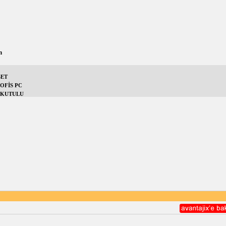
n
SET
OFİS PC
Z-KUTULU