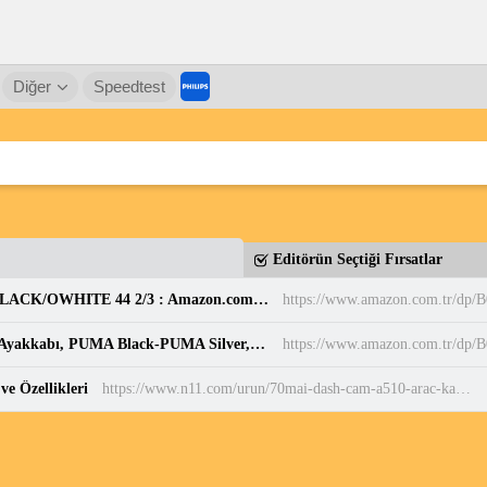
Diğer
Speedtest
Editörün Seçtiği Fırsatlar
adidas Erkek PARK ST Ayakkabı CBLACK/CBLACK/OWHITE 44 2/3 : Amazon.com.tr: Moda
https://www.amazon.com.tr/d
PUMA BELLA DONNA DayINight Kadın Spor Ayakkabı, PUMA Black-PUMA Silver, 35.5 : Amazon.com.tr: Moda
https://www.amazon.com.tr/dp
e Özellikleri
https://www.n11.com/urun/70mai-dash-cam-a510-arac-kamerasi-55236869?magaza=marteknoloji