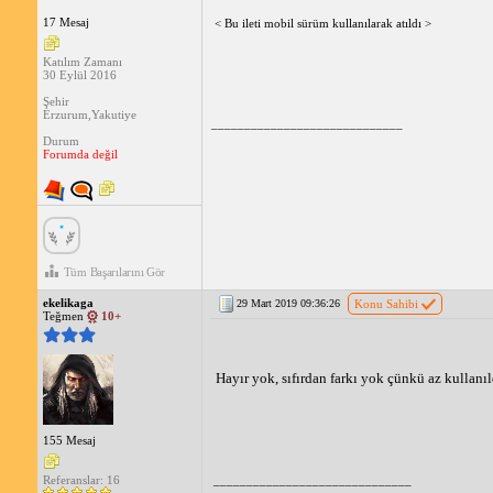
17 Mesaj
< Bu ileti mobil sürüm kullanılarak atıldı >
Katılım Zamanı
30 Eylül 2016
Şehir
Erzurum,Yakutiye
_____________________________
Durum
Forumda değil
Tüm Başarılarını Gör
ekelikaga
29 Mart 2019 09:36:26
Konu Sahibi
Teğmen
10+
Hayır yok, sıfırdan farkı yok çünkü az kullanıl
155 Mesaj
Referanslar: 16
______________________________