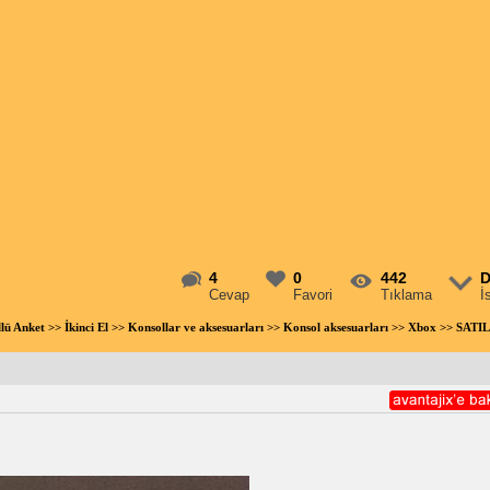
4
0
442
D
Cevap
Favori
Tıklama
İ
llü Anket
>>
İkinci El
>>
Konsollar ve aksesuarları
>>
Konsol aksesuarları
>>
Xbox
>> SATIL