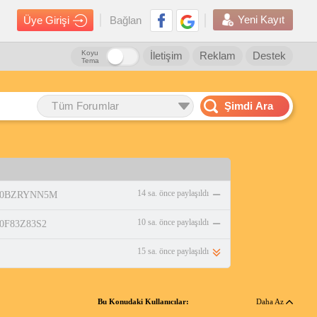
Yeni Kayıt
Üye Girişi
Bağlan
Koyu
İletişim
Reklam
Destek
Tema
Tüm Forumlar
Şimdi Ara
14 sa. önce paylaşıldı
p/B0BZRYNN5M
10 sa. önce paylaşıldı
/B0F83Z83S2
15 sa. önce paylaşıldı
Bu Konudaki Kullanıcılar:
Daha Az