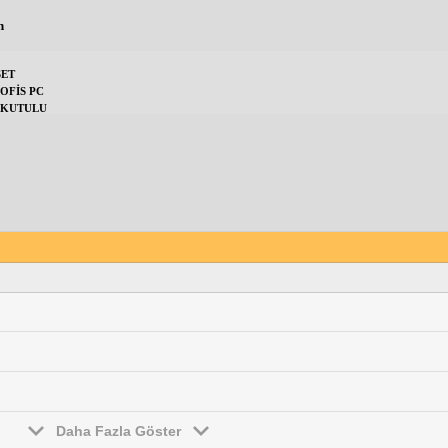
n
SET
OFİS PC
Z-KUTULU
Daha Fazla Göster