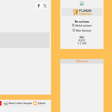
Bu sayfanın
Mobil sürümü
Mini Sürümü
BR2
0,612
1.2.165
Reklamlar
Mesaj Linkini Kopyala
Şikayet