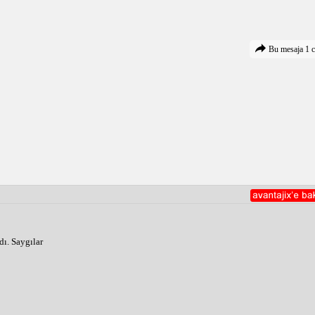
Bu mesaja 1 c
dı. Saygılar