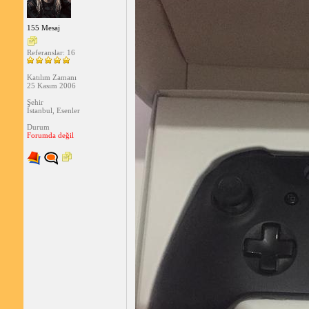
155 Mesaj
Referanslar: 16
Katılım Zamanı
25 Kasım 2006
Şehir
İstanbul, Esenler
Durum
Forumda değil