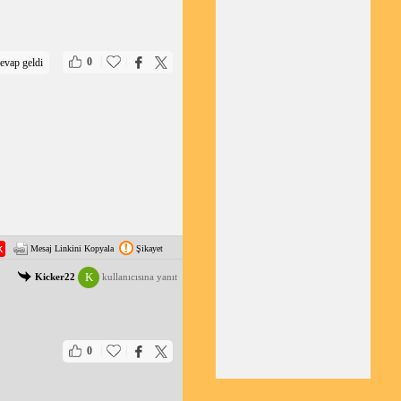
|
|
0
evap geldi
Mesaj Linkini Kopyala
Şikayet
K
Kicker22
kullanıcısına yanıt
|
|
0