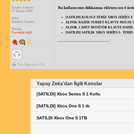
Katılım Zamanı
Bu kullanıcının dükkanına eklenen son 4 ürü
25 Kasım 2006
[SATILDI] KOLSUZ TEMİZ XBOX SERİES X
Şehir
İstanbul, Esenler
ALINIK RAZER TURRET KLAVYE MOUSE 
ALINIK 2 ADET MONİTÖR KLAVYE DAHİL 
Durum
Forumda değil
[SATILDI] SATILIK XBOX SERİES S- TEMİ
_____________________________
Tüm Başarılarını Gör
Yapay Zeka’dan İlgili Konular
[SATILDI] Xbox Series S 1 Kollu
[SATILDI] Xbox One S 1 tb
SATILDI Xbox One S 1TB