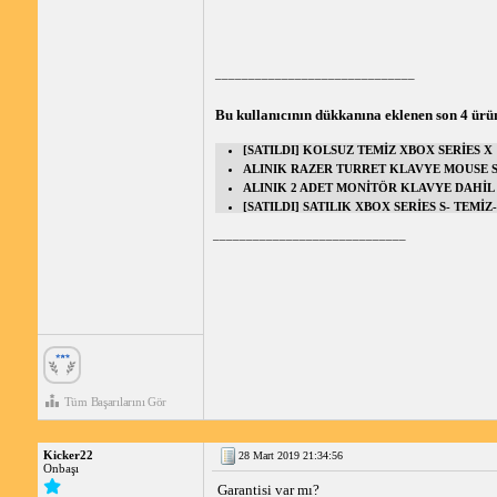
______________________________
Bu kullanıcının dükkanına eklenen son 4 ürü
[SATILDI] KOLSUZ TEMİZ XBOX SERİES X
ALINIK RAZER TURRET KLAVYE MOUSE 
ALINIK 2 ADET MONİTÖR KLAVYE DAHİL 
[SATILDI] SATILIK XBOX SERİES S- TEMİ
_____________________________
Tüm Başarılarını Gör
Kicker22
28 Mart 2019 21:34:56
Onbaşı
Garantisi var mı?