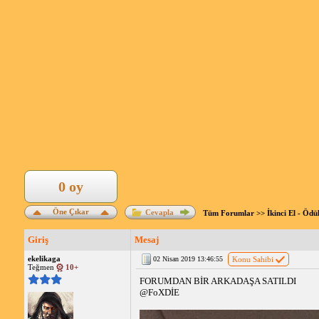
0 oy
Öne Çıkar
Cevapla
Tüm Forumlar
>>
İkinci El - Ödü
Giriş
Mesaj
ekelikaga
02 Nisan 2019 13:46:55
Konu Sahibi
Teğmen
10+
FORUMDAN BİR ARKADAŞA SATILDI
@FoXDİE