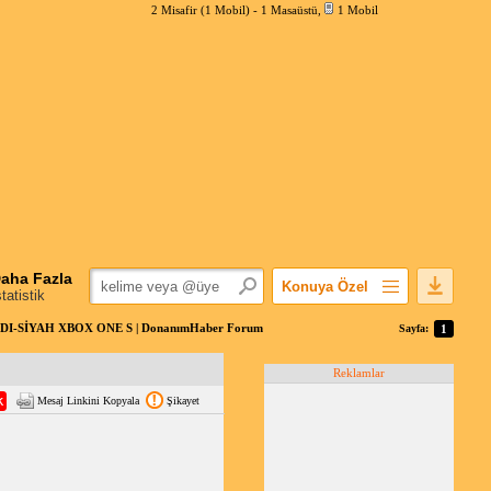
2 Misafir (1 Mobil) -
1 Masaüstü
,
1 Mobil
aha Fazla
Konuya Özel
statistik
Favorilerime Ekle
DI-SİYAH XBOX ONE S | DonanımHaber Forum
Sayfa:
1
Konuyu Açandan
Reklamlar
Popüler Mesajlar
Mesaj Linkini Kopyala
Şikayet
Linkli Mesajlar
Yazdır
E-Posta Aboneliği
Konuyu Gizle