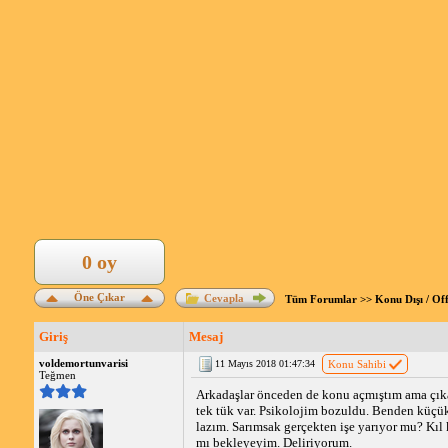
0 oy
Öne Çıkar
Cevapla
Tüm Forumlar
>>
Konu Dışı / Of
Giriş
Mesaj
voldemortunvarisi
11 Mayıs 2018 01:47:34
Konu Sahibi
Teğmen
Arkadaşlar önceden de konu açmıştım ama çıkar
tek tük var. Psikolojim bozuldu. Benden küçük
lazım. Sarımsak gerçekten işe yarıyor mu? Kıl 
mı bekleyeyim. Deliriyorum.