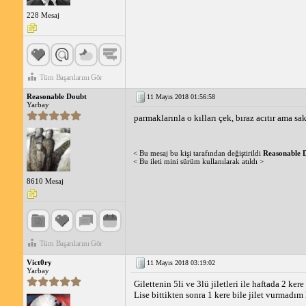
Sakalınızın çıkmadığı konusunda endişeleriniz varsa, ön
olmadığını belirlemek ve uygun tedavi seçeneklerini tar
228 Mesaj
Tüm Başarılarını Gör
Reasonable Doubt
11 Mayıs 2018 01:56:58
Yarbay
parmaklarınla o kılları çek, bıraz acıtır ama sa
< Bu mesaj bu kişi tarafından değiştirildi
Reasonable 
< Bu ileti mini sürüm kullanılarak atıldı >
8610 Mesaj
Tüm Başarılarını Gör
Vict0ry
11 Mayıs 2018 03:19:02
Yarbay
Gilettenin 5li ve 3lü jiletleri ile haftada 2 ke
Lise bittikten sonra 1 kere bile jilet vurmadım h