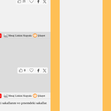
|
|
21
k sorununun olup
Mesaj Linkini Kopyala
Şikayet
|
|
0
Mesaj Linkini Kopyala
Şikayet
şti sakallarım ve çenemdeki sakallar.