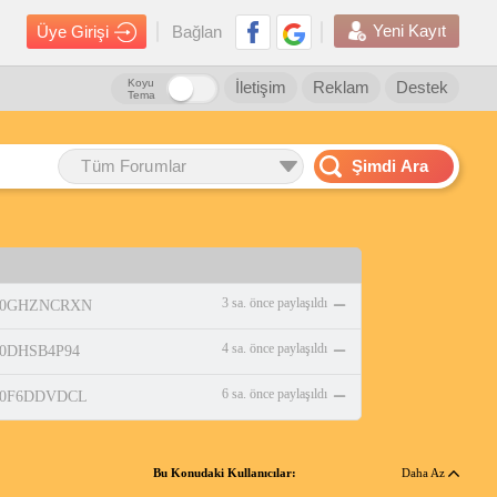
Yeni Kayıt
Üye Girişi
Bağlan
Koyu
İletişim
Reklam
Destek
Tema
Tüm Forumlar
Şimdi Ara
3 sa. önce paylaşıldı
p/B0GHZNCRXN
4 sa. önce paylaşıldı
/B0DHSB4P94
6 sa. önce paylaşıldı
p/B0F6DDVDCL
Bu Konudaki Kullanıcılar:
Daha Az