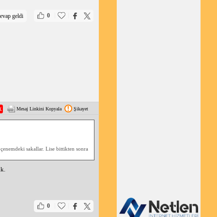
|
|
0
evap geldi
Mesaj Linkini Kopyala
Şikayet
e çenemdeki sakallar. Lise bittikten sonra
k.
|
|
0