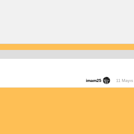
imam25
11 Mayıs