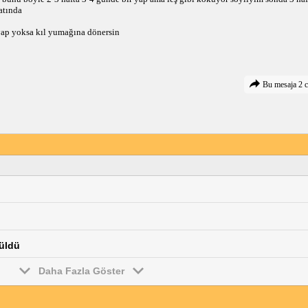
atında
 yap yoksa kıl yumağına dönersin
Bu mesaja 2 c
küldü
Daha Fazla Göster