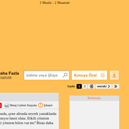
2 Misafir -
2 Masaüstü
aha Fazla
Konuya Özel
statistik
Favorilerime Ekle
Sayfa:
1
2
sonraki
Konuyu Açandan
Reklamlar
Popüler Mesajlar
Mesaj Linkini Kopyala
Şikayet
Linkli Mesajlar
nda, çene altında seyrek yanaklarda
Yazdır
ıyor lanet olası. Etkili yöntem
E-Posta Aboneliği
li yöntem bilen var mı? Biraz daha
Konuyu Gizle