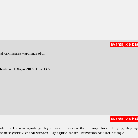
celikle bir doktora başvurmanız önerilir. Altta yatan herhangi bir sağlı
tışmak önemlidir.
kal cıkmasına yardımcı olur,
Doubt
--
11 Mayıs 2018; 1:57:14
>
re olunca 1 2 sene içinde gürleşir. Lisede 5li veya 3lü ile tıraş olurken baya gürleşmi
afif seyreklik var bu yüzden. Eğer gür olmasını istiyorsan 5li jiletle tıraş ol.