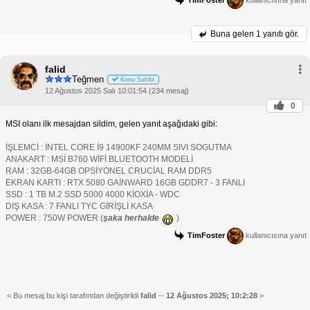
Buna gelen
1 yanıtı gör.
falid
Teğmen
Konu Sahibi
12 Ağustos 2025 Salı 10:01:54 (234 mesaj)
0
MSI olanı ilk mesajdan sildim, gelen yanıt aşağıdaki gibi:
İŞLEMCİ : İNTEL CORE İ9 14900KF 240MM SIVI SOGUTMA
ANAKART : MSİ B760 WİFİ BLUETOOTH MODELİ
RAM : 32GB-64GB OPSİYONEL CRUCİAL RAM DDR5
EKRAN KARTI : RTX 5080 GAİNWARD 16GB GDDR7 - 3 FANLI
SSD : 1 TB M.2 SSD 5000 4000 KİOXİA - WDC
DIŞ KASA : 7 FANLI TYC GİRİŞLİ KASA
POWER : 750W POWER (
şaka herhalde
)
TimFoster
kullanıcısına yanıt
< Bu mesaj bu kişi tarafından değiştirildi
falid
--
12 Ağustos 2025; 10:2:28
>