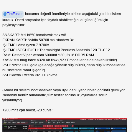
@
TimFoster
hocamın değerli önerileriyle birlikte aşağıdaki gibi bir sistem
kurduk. Öneri arayanlar için faydalı olabileceğini düşündüğüm için
paylaşıyorum:
ANAKART: Msi b850 tomahawk max wifi
EKRAN KARTI: Nvidia 5070ti msi shadow 3x
İŞLEMCİ: Amd ryzen 7 9700x
İŞLEMCİ SOĞUTUCU: Thermalright Peerless Assassin 120 TL-C12
RAM: Patriot Viper Venom 6000mt cl30, 2x16 DDR5 RAM
KASA: Msi mag force a320 air flow (NZXT modellerine de bakabilirsiniz)
PSU: Nzxt c1200 gold (geleceğe yönelik düşünüldü, daha düşük modeller de
bu sistemde rahat iş görür)
SSD: kioxia Exceria Pro 1TB nvme
(Arada bir sistemi boot ederken veya uykudan uyandırırken görüntü gelmiyor.
Nedenini henüz bulamadık, tüm testler sorunsuz, oyunlarda sorun
yaşanmıyor)
+200 mhz cpu boost, -20 curve: