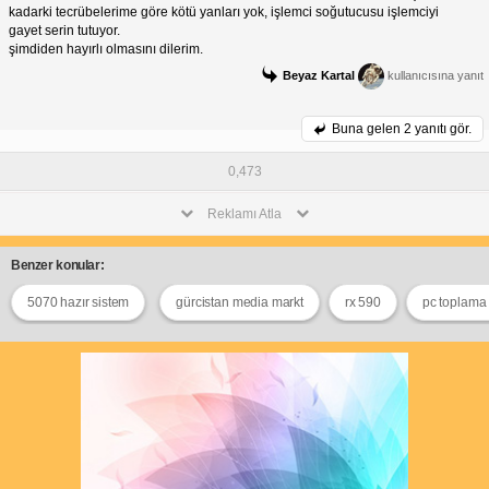
kadarki tecrübelerime göre kötü yanları yok, işlemci soğutucusu işlemciyi
gayet serin tutuyor.
şimdiden hayırlı olmasını dilerim.
Beyaz Kartal
kullanıcısına yanıt
Buna gelen
2 yanıtı gör.
0,473
Reklamı Atla
Benzer konular:
5070 hazır sistem
gürcistan media markt
rx 590
pc toplama 