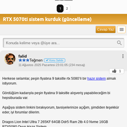
1
2
RTX 5070ti sistem kurduk (güncelleme)
Cevap Yaz
falid
Teğmen
Konu Sahibi
11 Ağustos 2025 Pazartesi 23:01:05 (234 mesaj)
1
Herkese selamlar, peşin fiyatına 9 taksitle rtx 5080’li bir
hazır sistem
almak
istiyorum.
Gördüğüm kadarıyla peşin fiyatına 9 taksitle alışveriş yapabileceğim bi
hepsiburada var.
Aşağıya sistem linkini bırakıyorum, tavsiyelerinize açığım, şimdiden teşekkür
eder, iyi forumlar dilerim.
Dragos Lion Intel Ultra 7 265KF 64GB Ddr5 Ram 2tb 4.0 Nvme 16GB
RTX5080 Oyun Hazır Sistem