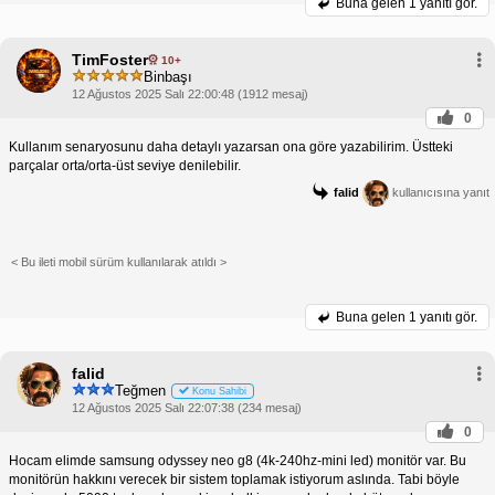
Buna gelen
1 yanıtı gör.
TimFoster
10+
Binbaşı
12 Ağustos 2025 Salı 22:00:48 (1912 mesaj)
0
Kullanım senaryosunu daha detaylı yazarsan ona göre yazabilirim. Üstteki
parçalar orta/orta-üst seviye denilebilir.
falid
kullanıcısına yanıt
< Bu ileti mobil sürüm kullanılarak atıldı >
Buna gelen
1 yanıtı gör.
falid
Teğmen
Konu Sahibi
12 Ağustos 2025 Salı 22:07:38 (234 mesaj)
0
Hocam elimde samsung odyssey neo g8 (4k-240hz-mini led) monitör var. Bu
monitörün hakkını verecek bir sistem toplamak istiyorum aslında. Tabi böyle