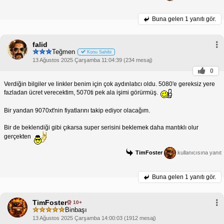
Buna gelen
1 yanıtı gör.
falid
Teğmen
Konu Sahibi
13 Ağustos 2025 Çarşamba 11:04:39 (234 mesaj)
0
Verdiğin bilgiler ve linkler benim için çok aydınlatıcı oldu. 5080'e gereksiz yere
fazladan ücret verecektim, 5070ti pek ala işimi görürmüş.
Bir yandan 9070xt'nin fiyatlarını takip ediyor olacağım.
Bir de beklendiği gibi çıkarsa super serisini beklemek daha mantıklı olur
gerçekten
TimFoster
kullanıcısına yanıt
Buna gelen
1 yanıtı gör.
TimFoster
10+
Binbaşı
13 Ağustos 2025 Çarşamba 14:00:03 (1912 mesaj)