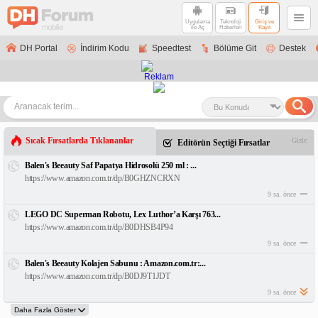
Uygulama
Teknoloji
Giriş ve
ile Aç
Haberleri
Kayıt
DH Portal
İndirim Kodu
Speedtest
Bölüme Git
Destek
Sıcak Fırsatlarda Tıklananlar
Gizle
Editörün Seçtiği Fırsatlar
Balen's Beeauty Saf Papatya Hidrosolü 250 ml : ...
https://www.amazon.com.tr/dp/B0GHZNCRXN
9 sa. önce
LEGO DC Superman Robotu, Lex Luthor’a Karşı 763...
https://www.amazon.com.tr/dp/B0DHSB4P94
9 sa. önce
Balen's Beeauty Kolajen Sabunu : Amazon.com.tr:...
https://www.amazon.com.tr/dp/B0DJ9T1JDT
9 sa. önce