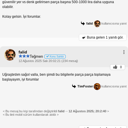
güvenilir yer vs denk getirirsen parça başına 500-1000 lira daha uyguna
olabilir.
Kolay gelsin. İyi forumlar.
falid
kullanıcısına yanıt
Buna gelen
1 yanıtı gör.
falid
Teğmen
Konu Sahibi
12 Ağustos 2025 Salı 20:02:21 (234 mesaj)
0
Uğraştırdım sağol valla, ben şimdi bu bilgilerle parça parça toplamaya
başlayayım, iyi forumlar
TimFoster
kullanıcısına yanıt
< Bu mesaj bu kişi tarafından değiştirildi
falid
--
12 Ağustos 2025; 20:2:40
>
< Bu ileti mobil sürüm kullanılarak atıldı >