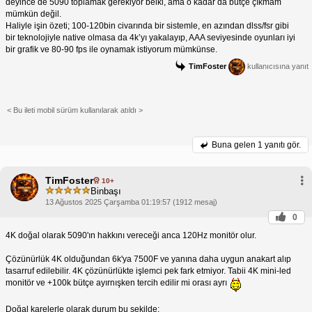
deyince de 5090 toplamak gerekiyor belki, ama o kadar da bütçe çıkmam
mümkün değil.
Haliyle işin özeti; 100-120bin civarında bir sistemle, en azından dlss/fsr gibi
bir teknolojiyle native olmasa da 4k’yı yakalayıp, AAA seviyesinde oyunları iyi
bir grafik ve 80-90 fps ile oynamak istiyorum mümkünse.
TimFoster
kullanıcısına yanıt
< Bu ileti mobil sürüm kullanılarak atıldı >
Buna gelen
1 yanıtı gör.
TimFoster
10+
Binbaşı
13 Ağustos 2025 Çarşamba 01:19:57 (1912 mesaj)
0
4K doğal olarak 5090'ın hakkını vereceği anca 120Hz monitör olur.
Çözünürlük 4K olduğundan 6k'ya 7500F ve yanına daha uygun anakart alıp
tasarruf edilebilir. 4K çözünürlükte işlemci pek fark etmiyor. Tabii 4K mini-led
monitör ve +100k bütçe ayırnışken tercih edilir mi orası ayrı
Doğal karelerle olarak durum bu şekilde: