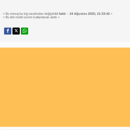
< Bu mesaj bu kişi tarafından değiştirildi
falid
--
24 Ağustos 2025; 21:33:42
>
< Bu ileti mobil sürüm kullanılarak atıldı >