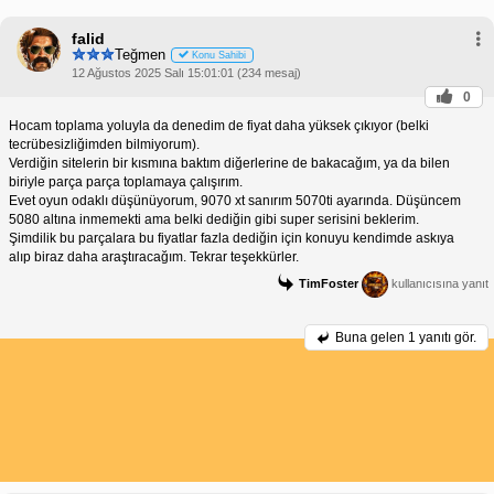
falid
Teğmen
Konu Sahibi
12 Ağustos 2025 Salı 15:01:01 (234 mesaj)
0
Hocam toplama yoluyla da denedim de fiyat daha yüksek çıkıyor (belki
tecrübesizliğimden bilmiyorum).
Verdiğin sitelerin bir kısmına baktım diğerlerine de bakacağım, ya da bilen
biriyle parça parça toplamaya çalışırım.
Evet oyun odaklı düşünüyorum, 9070 xt sanırım 5070ti ayarında. Düşüncem
5080 altına inmemekti ama belki dediğin gibi super serisini beklerim.
Şimdilik bu parçalara bu fiyatlar fazla dediğin için konuyu kendimde askıya
alıp biraz daha araştıracağım. Tekrar teşekkürler.
TimFoster
kullanıcısına yanıt
Buna gelen
1 yanıtı gör.