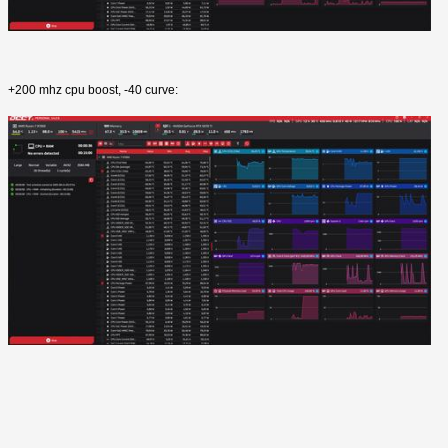
+200 mhz cpu boost, -40 curve: