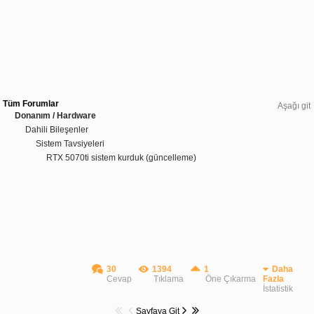
Tüm Forumlar
Aşağı git
Donanım / Hardware
Dahili Bileşenler
Sistem Tavsiyeleri
RTX 5070ti sistem kurduk (güncelleme)
30
1394
1
Daha
Cevap
Tıklama
Öne Çıkarma
Fazla
İstatistik
Sayfaya Git