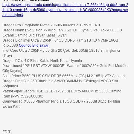
https://www.hepsiburada.com/dragos-lion-intel-ultra-7-265kf-64gb-ddr5-ram-2
tb-4-0-nvme-16gb-rtx5080-oyun-hazir-sistem-p-HBCV0000854JK3?magaza=
atombilişim&
Dragos Pro DragMode Nvme 7060/6300Mbs 2TB NVME 4.0
Dragos North Evo Vision 7x Argb Fan USB 3.0 + Type C Psu Yok ATX LCD
Ekranlı Gaming Bilgisayar Kasası Siyah
Dragos Lion intel Ultra 7 265KF 64GB DDR5 Ram 2TB 4.0 NVMe 16GB
RTX5080
Oyuncu Bilgisayarı
Intel Core Ultra 7 265KF 5.50 Ghz 20 Çekirdek 66MB 1851p 3nm İşlemci
(Tray)
Dragos PCIe 4.0 Riser Kablo North Kasa Uyumlu
Powerboost JPSU-BST-ATXW1000GF1 Warrior 1000W 80+ Gold Full Modüler
Güç Kaynağı
Asus Prime B860-PLUS CSM DDR5 8666Mhz (OC) M.2 1851p ATX Anakart
Dragos FrostBite 360 Black Intel&AMD 360MM Isı Göstergeli ARGB Sıvı
Soğutucu
Patriot Viper Venom RGB 32GB (1x32GB) DDR5 6000MHz CL30 Gaming
Ram (PVVR532G60C30)
Gainward RTX5080 Phantom Nvidia 16GB GDDR7 256Bit 3xDp 1xHdmi
Ekran Kartı
EDİT: