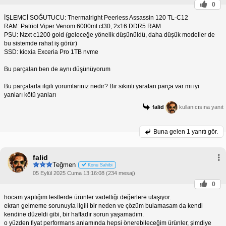
0
İŞLEMCİ SOĞUTUCU: Thermalright Peerless Assassin 120 TL-C12
RAM: Patriot Viper Venom 6000mt cl30, 2x16 DDR5 RAM
PSU: Nzxt c1200 gold (geleceğe yönelik düşünüldü, daha düşük modeller de
bu sistemde rahat iş görür)
SSD: kioxia Exceria Pro 1TB nvme
Bu parçaları ben de aynı düşünüyorum
Bu parçalarla ilgili yorumlarınız nedir? Bir sıkıntı yaratan parça var mı iyi
yanları kötü yanları
falid
kullanıcısına yanıt
Buna gelen
1 yanıtı gör.
falid
Teğmen
Konu Sahibi
05 Eylül 2025 Cuma 13:16:08 (234 mesaj)
0
hocam yaptığım testlerde ürünler vadettiği değerlere ulaşıyor.
ekran gelmeme sorunuyla ilgili bir neden ve çözüm bulamasam da kendi
kendine düzeldi gibi, bir haftadır sorun yaşamadım.
o yüzden fiyat performans anlamında hepsi önerebileceğim ürünler, şimdiye