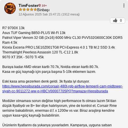
TimFoster
10+
Binbaşı
12 Ağustos 2025 Salı 15:47:21 (1912 mesaj)
0
R7 9700X 13k
Asus TUF Gaming B850-PLUS Wi-Fi 13k
Patriot Viper Venom 32 GB (2x16) 6000 MHz CL30 PVV532G600C30K DDR5
Ram 4.5k
Kioxia Exceria PRO LSE10Z001TG8 PCI-Express 4.0 1 TB M.2 SSD 3.4k
Thermalright Peerless Assassin 120 TL-C12 1.8k
9070 XT 35K - 5070 Ti 45k
Buraya kadar AMD ekran kartlı 70.7k, Nvidia ekran kartlı 80.7k.
Kasa ve güç kaynağı için parça başına 5-10k eklemen lazım.
Eski kasa ama gezerken denk geldi. 3k fiyata iyi duruyor.
https://www.hepsiburada.com/corsair-480t-rgb-airflow-temperli-cam-midtower-
siyah-cc-9011272-ww-p-HBCV00007705PQ?magaza=Hepsiburada
Modüler olmaması sorun değilse high performance fs olması lazım 5k'dan
düşük fiyatlıydı ve B+ tier diye hatırlıyorum, yine de kontrol et. Corsair Rme
serisine bakabilirsin, enermax d.f. x 1200w vs var. Biraz araştırıp kendine
uygun kasa+güç kaynağı bulabilirsin.
Ürünlerin fiyatlarını da yukarıya yuvarladım. Kampanya, uyguna satsan