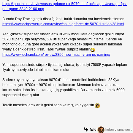
https://tpucdn.com/review/asus-geforce-rtx-5070-ti-tuf-oc/images/average-fps-
per-game-3840-2160.png
Burada Ray Tracing açık dlss+fg farklı farklı durumlar var incelemek istersen:
https://www.techpowerup.com/review/asus-geforce-rtx-5070-ti-tuf-oc/38.html
Yeni çıkacak super serisinden artık 3GB'lık modüllere geçilecek gibi duruyor.
5070 super 18gb oluyorsa, 5070ti super 24gb olması muhtemel. Sende 4K
monitör olduğuna göre acelen yoksa yeni çıkacak super serilerini lansman
fiyatıyla denk getirebilirsin. Tabii fiyatları sürpriz olabilir
https://www.techspot.com/review/2856-how-much-vram-pc-gaming/
Yeni super serisinde sürpriz fiyat artışı olursa, işlemciyi 7500F yaparak toplam
fiyatı aynı seviyede tutabilme imkanın olur.
Sadece oyun oynayacaksan 9070xt'nin üst modelleri indirimlerde 33K'ya
bulunabiliyor. 9700x + 9070 xt alıp kullanırsın. Memnun kalmazsan ekran
kartını satıp daha üst bir karta geçiş yapabilirsin. Bu zamanda zaten rtx 5000
super serisi çıkmış olur.
Tercih meselesi artık artık gerisi sana kalmış, kolay gelsin
falid
kullanıcısına yanıt