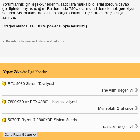
Yorumlarınız için teşekkür ederim, satıcılara marka bilgilerini sordum cevap
geldiğinde paylaşacağım. Bu durumda 750w olanı şimdiden elemek gerekiyor
sanırım. Msi markası adı altında satışa sunulduğu için dikkatimi çekmişti
aslında.
Dragos olanda ise 1000w power supply belirtilmiş.
< Bu ileti mobil sürüm kullanılarak atıldı >
Yapay Zeka
’dan İlgili Konular
RTX 5080 Sistem Tavsiyesi
The Alim, geçen yıl
7800X3D ve RTX 4080'li sistem tavsiyesi
Münebbih, 2 yıl önce
5070 Ti Ryzen 7 9800X3D Sistem önerisi
pastaxs, geçen yıl