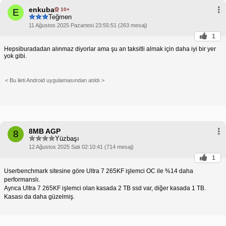
enkuba
10+
E
Teğmen
11 Ağustos 2025 Pazartesi 23:55:51 (263 mesaj)
1
Hepsiburadadan alınmaz diyorlar ama şu an taksitli almak için daha iyi bir yer
yok gibi.
< Bu ileti Android uygulamasından atıldı >
8MB AGP
8
Yüzbaşı
12 Ağustos 2025 Salı 02:10:41 (714 mesaj)
1
Userbenchmark sitesine göre Ultra 7 265KF işlemci OC ile %14 daha
performanslı.
Ayrıca Ultra 7 265KF işlemci olan kasada 2 TB ssd var, diğer kasada 1 TB.
Kasası da daha güzelmiş.