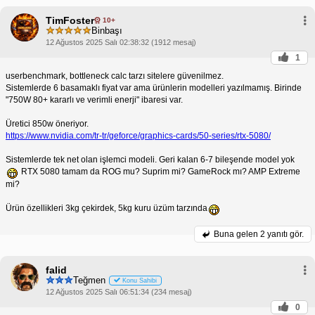
TimFoster
10+
Binbaşı
12 Ağustos 2025 Salı 02:38:32 (1912 mesaj)
1
userbenchmark, bottleneck calc tarzı sitelere güvenilmez.
Sistemlerde 6 basamaklı fiyat var ama ürünlerin modelleri yazılmamış. Birinde
"750W 80+ kararlı ve verimli enerji" ibaresi var.
Üretici 850w öneriyor.
https://www.nvidia.com/tr-tr/geforce/graphics-cards/50-series/rtx-5080/
Sistemlerde tek net olan işlemci modeli. Geri kalan 6-7 bileşende model yok
RTX 5080 tamam da ROG mu? Suprim mi? GameRock mı? AMP Extreme
mi?
Ürün özellikleri 3kg çekirdek, 5kg kuru üzüm tarzında
Buna gelen
2 yanıtı gör.
falid
Teğmen
Konu Sahibi
12 Ağustos 2025 Salı 06:51:34 (234 mesaj)
0