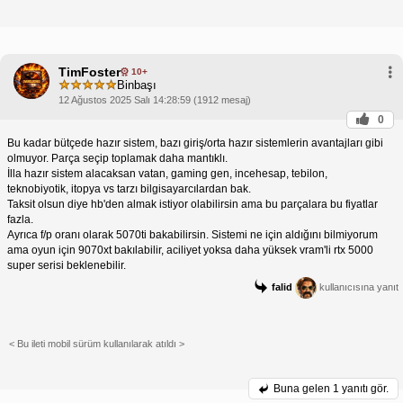
TimFoster
10+
Binbaşı
12 Ağustos 2025 Salı 14:28:59 (1912 mesaj)
0
Bu kadar bütçede hazır sistem, bazı giriş/orta hazır sistemlerin avantajları gibi
olmuyor. Parça seçip toplamak daha mantıklı.
İlla hazır sistem alacaksan vatan, gaming gen, incehesap, tebilon,
teknobiyotik, itopya vs tarzı bilgisayarcılardan bak.
Taksit olsun diye hb'den almak istiyor olabilirsin ama bu parçalara bu fiyatlar
fazla.
Ayrıca f/p oranı olarak 5070ti bakabilirsin. Sistemi ne için aldığını bilmiyorum
ama oyun için 9070xt bakılabilir, aciliyet yoksa daha yüksek vram'li rtx 5000
super serisi beklenebilir.
falid
kullanıcısına yanıt
< Bu ileti mobil sürüm kullanılarak atıldı >
Buna gelen
1 yanıtı gör.