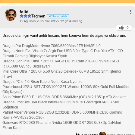
falid
Teğmen
Konu Sahibi
12 Ağustos 2025 Salı 09:27:32 (234 mesaj)
0
Dragos olan için yanıt geldi hocam, hem konuya hem de aşağıya ekliyorum:
Dragos Pro DragMode Nvme 7060/6300Mbs 2TB NVME 4.0
Dragos North Evo Vision 7x Argb Fan USB 3.0 + Type C Psu Yok ATX LCD
Ekranlı Gaming Bilgisayar Kasası Siyah
Dragos Lion intel Ultra 7 265KF 64GB DDR5 Ram 2TB 4.0 NVMe 16GB
RTX5080 Oyuncu Bilgisayarı
Intel Core Ultra 7 265KF 5.50 Ghz 20 Çekirdek 66MB 1851p 3nm İşlemci
(Tray)
Dragos PCIe 4.0 Riser Kablo North Kasa Uyumlu
Powerboost JPSU-BST-ATXW1000GF1 Warrior 1000W 80+ Gold Full Modüler
Güç Kaynağı
Asus Prime B860-PLUS CSM DDR5 8666Mhz (OC) M.2 1851p ATX Anakart
Dragos FrostBite 360 Black Intel&AMD 360MM Isı Göstergeli ARGB Sıvı
Soğutucu
Patriot Viper Venom RGB 32GB (1x32GB) DDR5 6000MHz CL30 Gaming
Ram (PVVR532G60C30)
Gainward RTX5080 Phantom Nvidia 16GB GDDR7 256Bit 3xDp 1xHdmi
Ekran Kartı
TimFoster
kullanıcısına yanıt