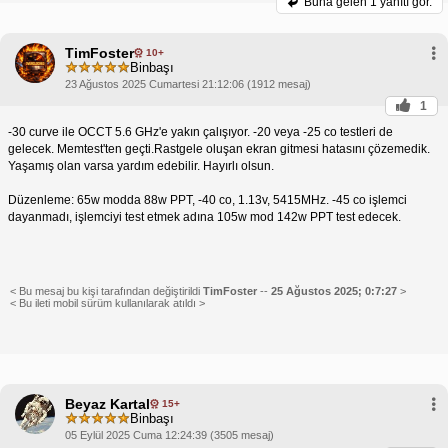
Buna gelen
1 yanıtı gör.
TimFoster
10+
Binbaşı
23 Ağustos 2025 Cumartesi 21:12:06 (1912 mesaj)
1
-30 curve ile OCCT 5.6 GHz'e yakın çalışıyor. -20 veya -25 co testleri de
gelecek. Memtest'ten geçti.Rastgele oluşan ekran gitmesi hatasını çözemedik.
Yaşamış olan varsa yardım edebilir. Hayırlı olsun.
Düzenleme: 65w modda 88w PPT, -40 co, 1.13v, 5415MHz. -45 co işlemci
dayanmadı, işlemciyi test etmek adına 105w mod 142w PPT test edecek.
< Bu mesaj bu kişi tarafından değiştirildi
TimFoster
--
25 Ağustos 2025; 0:7:27
>
< Bu ileti mobil sürüm kullanılarak atıldı >
Beyaz Kartal
15+
Binbaşı
05 Eylül 2025 Cuma 12:24:39 (3505 mesaj)