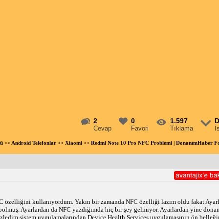
2
0
1.597
D
Cevap
Favori
Tıklama
İ
ü
>>
Android Telefonlar
>>
Xiaomi
>> Redmi Note 10 Pro NFC Problemi | DonanımHaber 
özelliğini kullanıyordum. Yakın bir zamanda NFC özelliği lazım oldu fakat Ayarl
izledim sistem uygulamalarından Device Health Services uygulamasının ön belleğin