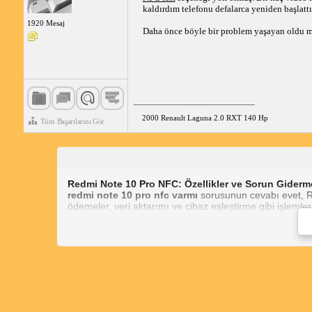
kaldırdım telefonu defalarca yeniden başlatt
1920 Mesaj
Daha önce böyle bir problem yaşayan oldu m
_____________________________
2000 Renault Laguna 2.0 RXT 140 Hp
Tüm Başarılarını Gör
Redmi Note 10 Pro NFC: Özellikler ve Sorun Giderm
redmi note 10 pro nfc varmı
sorusunun cevabı evet, Red
ödemeler, veri aktarımı ve cihaz eşleştirme gibi işlemleri 
Note 10 pro nfc varmı
diye merak ediyorsan, cihazının 
redmi note 10 pro nfc açma
işlemi için öncelikle NFC 
aç (örneğin, Google Pay). Uygulama seni NFC etiketine v
redmi note 10 pro nfc yok
sorunu yaşıyorsan, aşağıda
NFC özelliğinin açık olduğundan emin ol.
NFC anteninin bulunduğu cihazının arka kısmını 
Cihazını yeniden başlat.
NFC yazılımını güncelle.