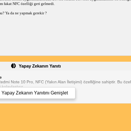
ım fakat NFC özelliği geri gelmedi.
u? Ya da ne yapmak gerekir ?
Yapay Zekanın Yanıtı
e
mi Note 10 Pro, NFC (Yakın Alan İletişimi) özelliğine sahiptir. Bu özel
kolaylaştırır.
Ayarlar > Bağlantılar > NFC bölümüne giderek NFC özelliğini kontrol ede
Yapay Zekanın Yanıtını
Genişlet
özelliğinin aktif olduğundan emin olmalısın. Ardından, NFC'yi kullanmak
eya başka bir NFC özellikli cihaza yaklaştırmanı isteyecektir.
ki adımları dene:
temizle.