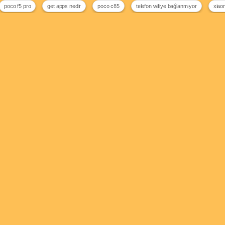
poco f5 pro
get apps nedir
poco c85
telefon wifiye bağlanmıyor
xiao