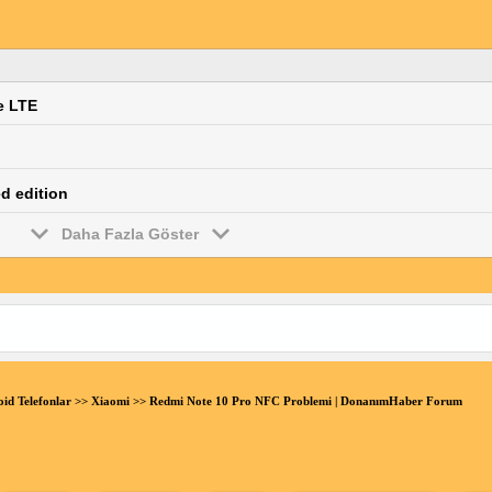
rilerini sileceğini unutma).
a, cihazını yetkili bir Xiaomi servis merkezine götürmen önerilir.
tırmak için kullanışlı bir araçtır. Yukarıdaki adımları izleyerek NFC'yi etki
e LTE
d edition
Daha Fazla Göster
id Telefonlar
>>
Xiaomi
>> Redmi Note 10 Pro NFC Problemi | DonanımHaber Forum