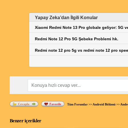
Cihazını fabrika ayarlarına sıfırla (bu işlem tüm ve
redmi note 10 pro nfc çalışmıyor
sorunu devam ediyors
redmi note 10 pro nfc
özelliği, günlük hayatını kolaylaş
Yapay Zeka’dan İlgili Konular
sorunlarını giderebilirsin.
Xiaomi Redmi Note 13 Pro globale geliyor: 5G v
Redmi Note 12 Pro 5G Şebeke Problemi hk.
Redmi note 12 pro 5g vs redmi note 12 pro spee
Cevapla
Favorile
Tüm Forumlar
>>
Android Bölümü
>>
Andro
Benzer içerikler