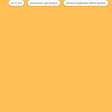
mi 17 pro
powerbank şarj etmiyor
eminönü doğubank telefon fiyatları