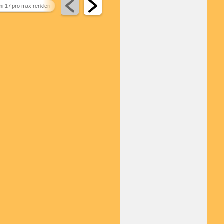
mi 17 pro max renkleri
türk telekom 5 g kapatma
poco m7