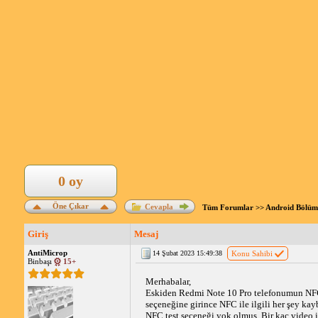
0 oy
Öne Çıkar
Cevapla
Tüm Forumlar
>>
Android Bölüm
Giriş
Mesaj
AntiMicrop
14 Şubat 2023 15:49:38
Konu Sahibi
Binbaşı
15+
Merhabalar, 
Eskiden Redmi Note 10 Pro telefonumun NFC 
NFC test
 seçeneği yok olmuş. Bir kaç video 