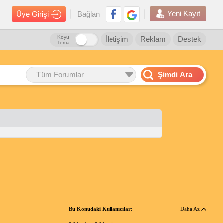
Yeni Kayıt
Üye Girişi
Bağlan
Koyu
İletişim
Reklam
Destek
Tema
Tüm Forumlar
Şimdi Ara
Bu Konudaki Kullanıcılar:
Daha Az