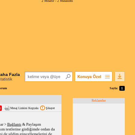
2 Misafir -
2 Masaüstü
aha Fazla
Konuya Özel
statistik
Favorilerime Ekle
Forum
Sayfa:
1
Konuyu Açandan
Reklamlar
Popüler Mesajlar
Mesaj Linkini Kopyala
Şikayet
Linkli Mesajlar
Yazdır
ar > 
Bağlantı
 & Paylaşım 
E-Posta Aboneliği
seçeneğine girince NFC ile ilgili her şey kaybolmuş. Ayarlardan da NFC yazdığımda hiç bir şey gelmiyor. Ayarlardan yine donanım testlerine girdiğimde ordan da 
Konuyu Gizle
i de sildim güncellemelerini de 