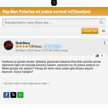
1
Ray-Ban Polarize mi yoksa normal mi?(tavsiye)
Cevap Yaz
DubSteq
Binbaşı
Konu Sahibi
08 Mayıs 2016 Pazar 22:27:06 (2495 mesaj)
0
Herkese iyi günler beyler. Babalar gününde babama Ray-Ban gözlük almak
istiyorum lakin bir konuda kararsız kaldım, polarize+uv mi yoksa sadece uv
filtreli gözlük mü alayım? Parayı bir kere verip adam gibi birşey alayım
diyorum. Sizce hangisi?
< Bu ileti mobil sürüm kullanılarak atıldı >