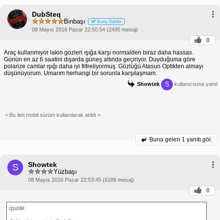
DubSteq
Binbaşı
Konu Sahibi
08 Mayıs 2016 Pazar 22:50:54 (2495 mesaj)
0
Araç kullanmıyor lakin gözleri ışığa karşı normalden biraz daha hassas.
Günün en az 6 saatini dışarda güneş altında geçiriyor. Duyduğuma göre
polarize camlar ışığı daha iyi filtreliyormuş. Gözlüğü Atasun Optikten almayı
düşünüyorum. Umarım herhangi bir sorunla karşılaşmam.
S
Showtek
kullanıcısına yanıt
< Bu ileti mobil sürüm kullanılarak atıldı >
Buna gelen
1 yanıtı gör.
Showtek
S
Yüzbaşı
08 Mayıs 2016 Pazar 22:53:45 (6186 mesaj)
0
quote: