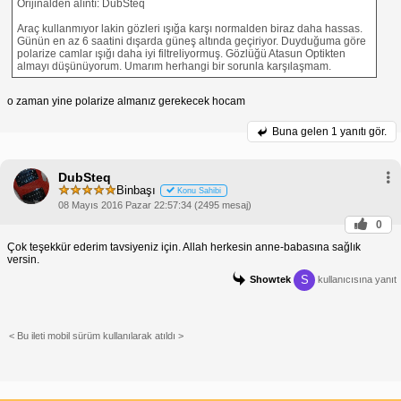
Orijinalden alıntı: DubSteq
Araç kullanmıyor lakin gözleri ışığa karşı normalden biraz daha hassas.
Günün en az 6 saatini dışarda güneş altında geçiriyor. Duyduğuma göre
polarize camlar ışığı daha iyi filtreliyormuş. Gözlüğü Atasun Optikten
almayı düşünüyorum. Umarım herhangi bir sorunla karşılaşmam.
o zaman yine polarize almanız gerekecek hocam
Buna gelen
1 yanıtı gör.
DubSteq
Binbaşı
Konu Sahibi
08 Mayıs 2016 Pazar 22:57:34 (2495 mesaj)
0
Çok teşekkür ederim tavsiyeniz için. Allah herkesin anne-babasına sağlık
versin.
S
Showtek
kullanıcısına yanıt
< Bu ileti mobil sürüm kullanılarak atıldı >