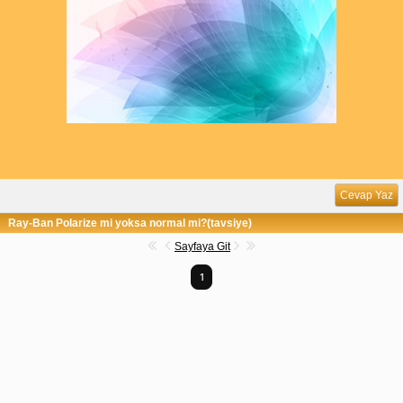
Cevap Yaz
Ray-Ban Polarize mi yoksa normal mi?(tavsiye)
Sayfaya Git
1