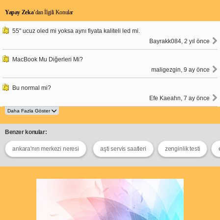
Yapay Zeka
’dan İlgili Konular
55" ucuz oled mi yoksa aynı fiyata kaliteli led mi.
Bayrakk084, 2 yıl önce
MacBook Mu Diğerleri Mi?
maligezgin, 9 ay önce
Bu normal mi?
Efe Kaeahn, 7 ay önce
Benzer konular:
ankara'nın merkezi neresi
aşti servis saatleri
zenginlik testi