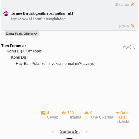
23 sa. önce
Termos Bardak Çeşitleri ve Fiyatları - n11
https://www.n11.com/urun/english-hom...
geçen ay
Tüm Forumlar
Aşağı git
Konu Dışı / Off Topic
Konu Dışı
Ray-Ban Polarize mi yoksa normal mi?(tavsiye)
4
739
0
Daha
Cevap
Tıklama
Öne Çıkarma
Fazla
İstatistik
Sayfaya Git