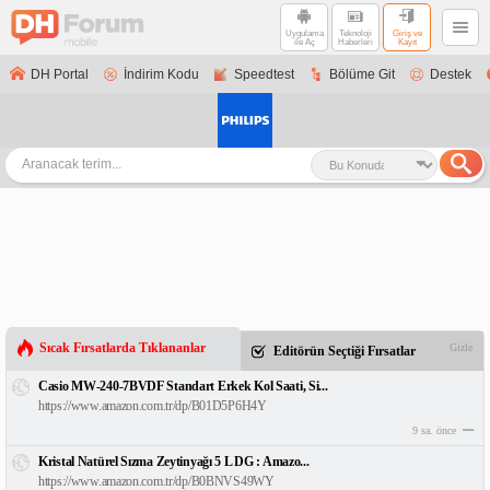
Uygulama
Teknoloji
Giriş ve
ile Aç
Haberleri
Kayıt
DH Portal
İndirim Kodu
Speedtest
Bölüme Git
Destek
Sıcak Fırsatlarda Tıklananlar
Gizle
Editörün Seçtiği Fırsatlar
Casio MW-240-7BVDF Standart Erkek Kol Saati, Si...
https://www.amazon.com.tr/dp/B01D5P6H4Y
9 sa. önce
Kristal Natürel Sızma Zeytinyağı 5 L DG : Amazo...
https://www.amazon.com.tr/dp/B0BNVS49WY