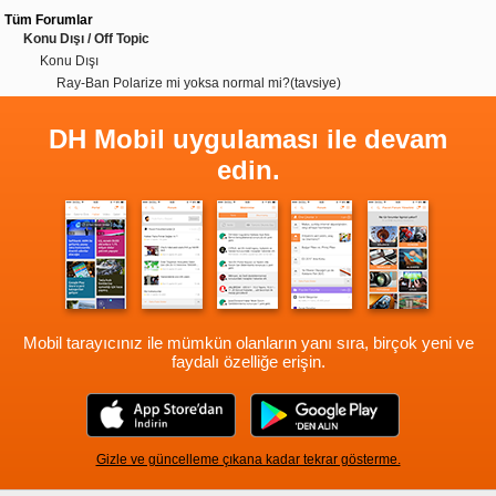
Tüm Forumlar
Konu Dışı / Off Topic
Konu Dışı
Ray-Ban Polarize mi yoksa normal mi?(tavsiye)
DH Mobil uygulaması ile devam
edin.
Mobil tarayıcınız ile mümkün olanların yanı sıra, birçok yeni ve
faydalı özelliğe erişin.
Gizle ve güncelleme çıkana kadar tekrar gösterme.