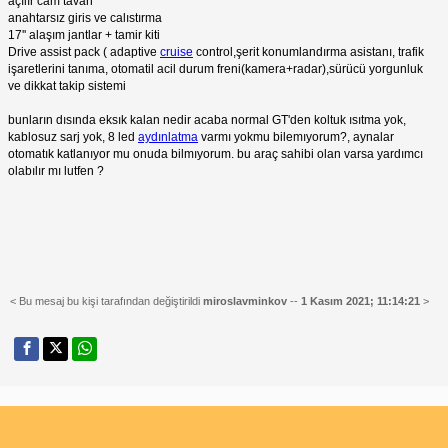
açılır cam tavan
anahtarsız giris ve calıstırma
17'' alaşım jantlar + tamir kiti
Drive assist pack ( adaptive
cruise
control,şerit konumlandırma asistanı, trafik
işaretlerini tanıma, otomatil acil durum freni(kamera+radar),sürücü yorgunluk
ve dikkat takip sistemi
bunların dısında eksık kalan nedir acaba normal GT'den koltuk ısıtma yok,
kablosuz sarj yok, 8 led
aydınlatma
varmı yokmu bilemıyorum?, aynalar
otomatık katlanıyor mu onuda bilmıyorum. bu araç sahibi olan varsa yardımcı
olabılır mı lutfen ?
< Bu mesaj bu kişi tarafından değiştirildi
miroslavminkov
--
1 Kasım 2021; 11:14:21
>