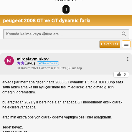
1
peugeot 2008 GT ve GT dynamic farkı
Cevap Yaz
miroslavminkov
M
Çavuş
Konu Sahibi
01 Kasım 2021 Pazartesi 11:13:39 (53 mesaj)
0
arkadaşlar merhaba geçen hafta 2008 GT dynamic 1.5 blueHDI 130hp eat8
satın aldım ama kasım ayı içerisinde teslim edilicek. arac olmadıgı ıcın
ornegini goremedım.
bu araçtadan 2021 yılı ıcersınde alanlar acaba GT modelinden eksık olarak
ne eksileri var acaba
aracımın ekstra opsiyon olarak odeme yaptıgım ozellıkler asagıdadır.
sedef beyaz,