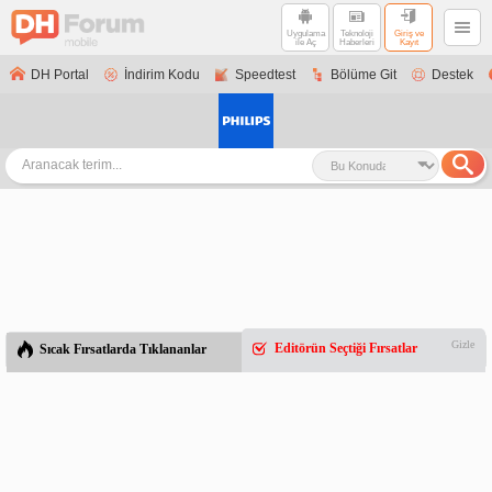
Uygulama
Teknoloji
Giriş ve
ile Aç
Haberleri
Kayıt
DH Portal
İndirim Kodu
Speedtest
Bölüme Git
Destek
Gizle
Editörün Seçtiği Fırsatlar
Sıcak Fırsatlarda Tıklananlar