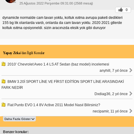
rengindedir.
25 Ağustos 2022 Perşembe 09:31:00 (2568 mesaj)
GT Dynamic ayrıca daha büyük 18 inç alaşım
jantlara sahiptir, GT ise 17 inç jantlarla
0
donatılmıştır.
dynamicte normalde cam tavan yoktu, koltuk ısıtma avrupa paketi dedikleri
İç Mekan Farkları:
İç mekanda GT ve GT Dynamic
155 bg lik olanlarda vardı, onlarda da cam tavan yoktu. 2020 2021 gtlerde
donanımları arasındaki en belirgin
koltuk ısıtma opsiyoneldi. sizin aracınızda eksik yok gibi duruyor
fark, koltuk döşemesidir. GT Dynamic, Alcantara ve
kumaş kombinasyonuna sahip spor koltuklarla
donatılırken, GT'de standart kumaş koltuklar
bulunur.
GT Dynamic'te ayrıca kırmızı dikişler ve karbon
fiber görünümlü süslemeler gibi daha fazla sportif
Yapay Zeka
’dan İlgili Konular
detay bulunur.
Donanım Farkları:
GT ve GT Dynamic donanımları,
2010’ Chevrolet Aveo 1.4 LS AT Sedan (baz model) incelemesi
dijital gösterge paneli, 10 inç
dokunmatik ekranlı multimedya sistemi ve otomatik
anyhill, 7 yıl önce
klima kontrolü gibi birçok ortak donanıma sahiptir.
Bununla birlikte, GT Dynamic donanımı ek
BMW 3.20İ SPORT LİNE VE FİRST EDİTİON SPORT LİNE ARASINDAKİ
özellikler sunar, bunlara şunlar dahildir:
Fosforlu farlar
FARK NEDİR
Kör nokta izleme sistemi
Dxdiag36, 2 yıl önce
Şerit takip asistanı
Adaptif hız sabitleyici
Fiat Punto EVO 1.4 8V Active 2011 Model Nasıl Bilirsiniz?
Motor Seçenekleri:
Her iki donanım seviyesi de aynı
necipamir, 11 yıl önce
1,2 litrelik turboşarjlı üç silindirli
benzinli motorla sunulur. Bu motor, 130 beygir güç
ve 230 Nm tork üretir.
GT Dynamic donanımı ayrıca 110 beygir güç ve
250 Nm tork üreten 1,5 litrelik turbo dizel motor
Benzer konular:
seçeneğiyle de mevcuttur.