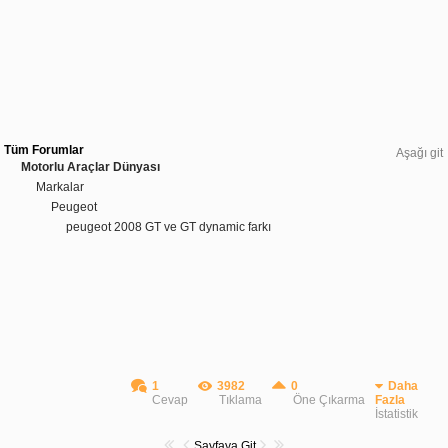
Tüm Forumlar
Aşağı git
Motorlu Araçlar Dünyası
Markalar
Peugeot
peugeot 2008 GT ve GT dynamic farkı
1
3982
0
Daha
Cevap
Tıklama
Öne Çıkarma
Fazla
İstatistik
Sayfaya Git