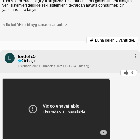
Tum sistemlerde asagi yukari yuzde 10 kadar arttirima gidilebilir ben aldigim
yeni sistemleri degilde eski sistemlerin tekrardan hayata dondurmek icin
yapilmasi taraftariyim
< Bu ileti DH mobil uygulamasından atıldı >
Buna gelen
1 yanıtı gör.
lordofx5
L
Onbaşı
18 Nisan 2020 Cumartesi 02:09:21 (241 mesaj)
0