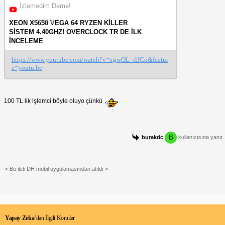
İzlemedim Deme!
youtube
XEON X5650 VEGA 64 RYZEN KİLLER
SİSTEM 4.40GHZ! OVERCLOCK TR DE İLK
İNCELEME
https://www.youtube.com/watch?v=xgwOL_rlJCo&featur
e=youtu.be
100 TL lik işlemci böyle oluyo çünkü
B
burakdc
kullanıcısına yanıt
< Bu ileti DH mobil uygulamasından atıldı >
Yapay Zeka
’dan İlgili Konular