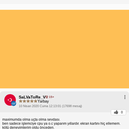
SaLVaToRe_V
15+
Yarbay
10 Nisan 2020 Cuma 12:13:01 (17698 mesaj)
0
maximumda olma uçta olma sevdası.
ben sadece işlemciye cpu ya o.c yaparım yıllardır. ekran kartını hiç ellemem.
kötü deneyimlerim oldu önceden.