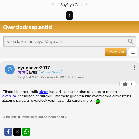
Sayfaya Git
1
Overclock saplantisi
Cevap Yaz
oyunsever2017
O
Çavuş
Konu Sahibi
17 Şubat 2020 Pazartesi 16:00:43 (88 mesaj)
1
Elinde binlerce liralik
ekran
kartlari islemciler olan arkadaşlar neden
overclock
derdindeler surekli? Internete girerken bile overclockla girmekteler.
Zaten o parcalar overclock yapmasan da canavar gibi .
< Bu ileti DH mobil uygulamasından atıldı >