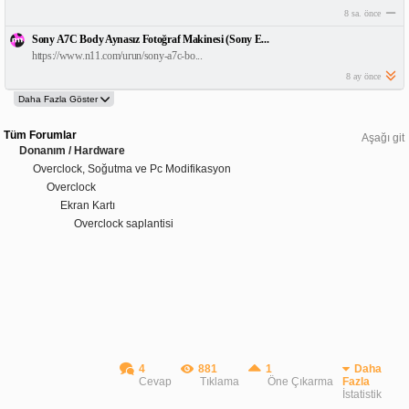
8 sa. önce
Sony A7C Body Aynasız Fotoğraf Makinesi (Sony E...
https://www.n11.com/urun/sony-a7c-bo...
8 ay önce
Tüm Forumlar
Aşağı git
Donanım / Hardware
Overclock, Soğutma ve Pc Modifikasyon
Overclock
Ekran Kartı
Overclock saplantisi
4
881
1
Daha
Cevap
Tıklama
Öne Çıkarma
Fazla
İstatistik