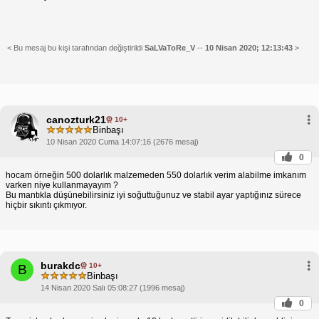
< Bu mesaj bu kişi tarafından değiştirildi
SaLVaToRe_V
--
10 Nisan 2020; 12:13:43
>
canozturk21
10+
Binbaşı
10 Nisan 2020 Cuma 14:07:16 (2676 mesaj)
0
hocam örneğin 500 dolarlık malzemeden 550 dolarlık verim alabilme imkanım
varken niye kullanmayayım ?
Bu mantıkla düşünebilirsiniz iyi soğuttuğunuz ve stabil ayar yaptığınız sürece
hiçbir sıkıntı çıkmıyor.
burakdc
10+
B
Binbaşı
14 Nisan 2020 Salı 05:08:27 (1996 mesaj)
0