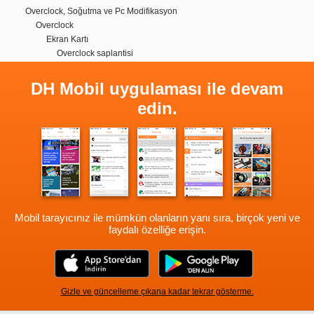
Overclock, Soğutma ve Pc Modifikasyon
Overclock
Ekran Kartı
Overclock saplantisi
DH Mobil uygulaması ile devam
edin.
Mobil tarayıcınız ile mümkün olanların yanı sıra, birçok yeni ve
faydalı özelliğe erişin.
Gizle ve güncelleme çıkana kadar tekrar gösterme.