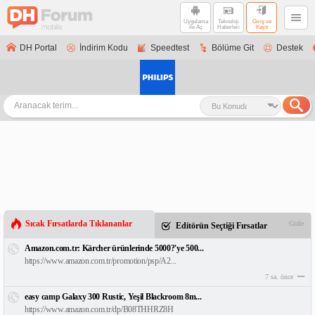
Uygulama
Teknoloji
Giriş ve
ile Aç
Haberleri
Kayıt
DH Portal
İndirim Kodu
Speedtest
Bölüme Git
Destek
Sıcak Fırsatlarda Tıklananlar
Gizle
Editörün Seçtiği Fırsatlar
Amazon.com.tr: Kärcher ürünlerinde 5000?'ye 500...
https://www.amazon.com.tr/promotion/psp/A2...
7 sa. önce
easy camp Galaxy 300 Rustic, Yeşil Blackroom 8m...
https://www.amazon.com.tr/dp/B08THHRZ8H