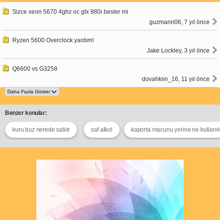
Sizce xeon 5670 4ghz oc gtx 980i besler mi
guzmann06, 7 yıl önce
Ryzen 5600 Overclock yardım!
Jake Lockley, 3 yıl önce
Q6600 vs G3258
dovahkiin_16, 11 yıl önce
Benzer konular:
kuru buz nerede satılır
saf alkol
kaporta macunu yerine ne kullanılı