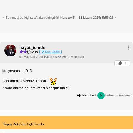
< Bu mesaj bu kişi tarafından değiştirildi
Naruto45
--
31 Mayıs 2025; 5:56:26
>
hayat_icinde
Çavuş
Konu Sahibi
01 Haziran 2025 Pazar 00:58:55 (197 mesaj)
1
lan yaşının ... :D :D
Babamımı sevceniz ulaaan..
Arada aklıma gelir tekrar dinler gülerim :D
N
Naruto45
kullanıcısına yanıt
Yapay Zeka
’dan İlgili Konular