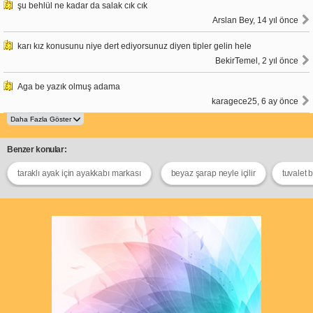
şu behlül ne kadar da salak cık cık
Arslan Bey, 14 yıl önce
karı kız konusunu niye dert ediyorsunuz diyen tipler gelin hele
BekirTemel, 2 yıl önce
Aga be yazık olmuş adama
karagece25, 6 ay önce
Benzer konular:
taraklı ayak için ayakkabı markası
beyaz şarap neyle içilir
tuvalet 