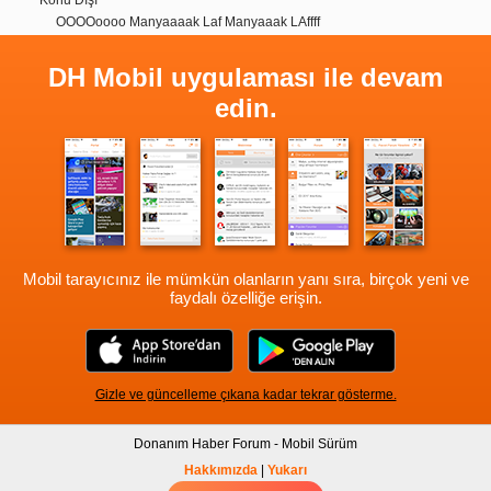
OOOOoooo Manyaaaak Laf Manyaaak LAffff
DH Mobil uygulaması ile devam
edin.
Mobil tarayıcınız ile mümkün olanların yanı sıra, birçok yeni ve
faydalı özelliğe erişin.
Gizle ve güncelleme çıkana kadar tekrar gösterme.
Donanım Haber Forum - Mobil Sürüm
Hakkımızda
|
Yukarı