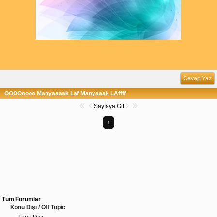
Cevap Yaz
OOOOoooo Manyaaaak Laf Manyaaak LAffff
Sayfaya Git
1
Tüm Forumlar
Konu Dışı / Off Topic
Konu Dışı