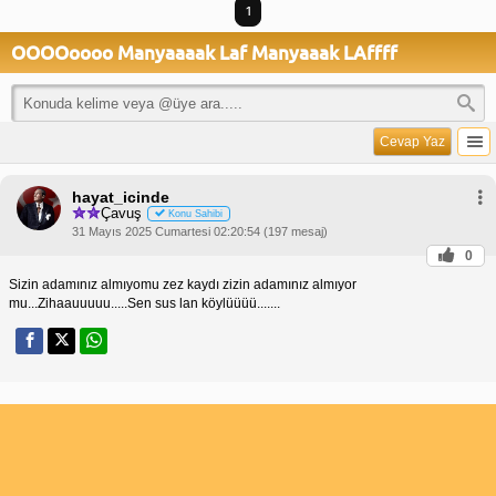
1
OOOOoooo Manyaaaak Laf Manyaaak LAffff
Cevap Yaz
hayat_icinde
Çavuş
Konu Sahibi
31 Mayıs 2025 Cumartesi 02:20:54 (197 mesaj)
0
Sizin adamınız almıyomu zez kaydı zizin adamınız almıyor
mu...Zihaauuuuu.....Sen sus lan köylüüüü.......