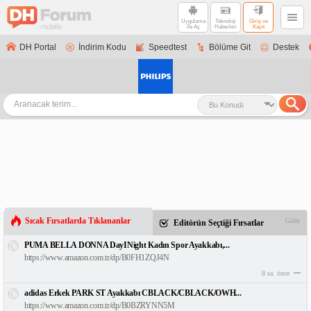
Uygulama
Teknoloji
Giriş ve
ile Aç
Haberleri
Kayıt
DH Portal
İndirim Kodu
Speedtest
Bölüme Git
Destek
Sıcak Fırsatlarda Tıklananlar
Gizle
Editörün Seçtiği Fırsatlar
PUMA BELLA DONNA DayINight Kadın Spor Ayakkabı,...
https://www.amazon.com.tr/dp/B0FH1ZQJ4N
8 sa. önce
adidas Erkek PARK ST Ayakkabı CBLACK/CBLACK/OWH...
https://www.amazon.com.tr/dp/B0BZRYNN5M