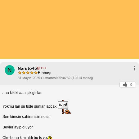
Naruto45
15+
N
Binbaşı
31 Mayıs 2025 Cumartesi 05:46:32 (12514 mesaj)
0
aaa kikiki aaa çık git lan
Yokmu lan şu tsde şunlar ıatıcak
Sen kimsin şahinmisin nesin
Beyler ayıp oluyor
Olm bunu kim aldı bu ts ye