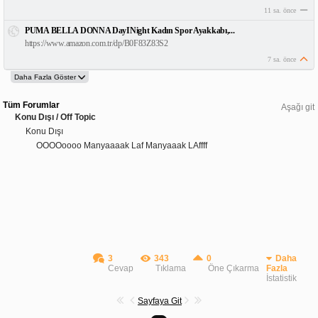
11 sa. önce
PUMA BELLA DONNA DayINight Kadın Spor Ayakkabı,...
https://www.amazon.com.tr/dp/B0F83Z83S2
7 sa. önce
Tüm Forumlar
Aşağı git
Konu Dışı / Off Topic
Konu Dışı
OOOOoooo Manyaaaak Laf Manyaaak LAffff
3
343
0
Daha
Cevap
Tıklama
Öne Çıkarma
Fazla
İstatistik
Sayfaya Git