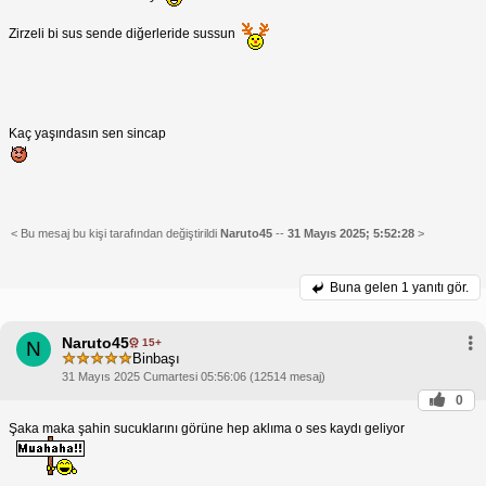
Zirzeli bi sus sende diğerleride sussun
Kaç yaşındasın sen sincap
< Bu mesaj bu kişi tarafından değiştirildi
Naruto45
--
31 Mayıs 2025; 5:52:28
>
Buna gelen
1 yanıtı gör.
Naruto45
15+
N
Binbaşı
31 Mayıs 2025 Cumartesi 05:56:06 (12514 mesaj)
0
Şaka maka şahin sucuklarını görüne hep aklıma o ses kaydı geliyor