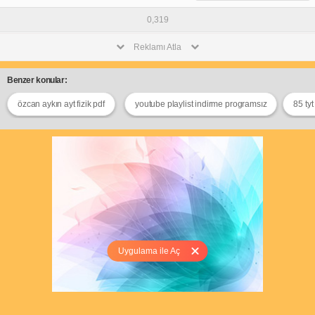
0,319
Reklamı Atla
Benzer konular:
özcan aykın ayt fizik pdf
youtube playlist indirme programsız
85 tyt
Uygulama ile Aç