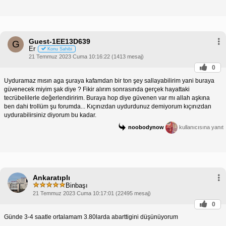
Guest-1EE13D639
G
Er
Konu Sahibi
21 Temmuz 2023 Cuma 10:16:22 (1413 mesaj)
0
Uyduramaz mısın aga şuraya kafamdan bir ton şey sallayabilirim yani buraya
güvenecek miyim şak diye ? Fikir alırım sonrasında gerçek hayattaki
tecrübelilerle değerlendiririm. Buraya hop diye güvenen var mı allah aşkına
ben dahi trollüm şu forumda... Kıçınızdan uydurdunuz demiyorum kıçınızdan
uydurabilirsiniz diyorum bu kadar.
noobodynow
kullanıcısına yanıt
Ankaratıplı
Binbaşı
21 Temmuz 2023 Cuma 10:17:01 (22495 mesaj)
0
Günde 3-4 saatle ortalamam 3.80larda abarttigini düşünüyorum