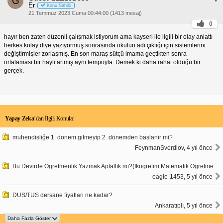
G
Er
Konu Sahibi
21 Temmuz 2023 Cuma 00:44:00 (1413 mesaj)
0
hayır ben zaten düzenli çalışmak istiyorum ama kayseri ile ilgili bir olay anlattı
herkes kolay diye yazıyormuş sonrasında okulun adı çıktığı için sistemlerini
değiştirmişler zorlaşmış. En son maraş sütçü imama geçtikten sonra
ortalaması bir hayli artmış aynı tempoyla. Demek ki daha rahat olduğu bir
gerçek.
Yapay Zeka
’dan İlgili Konular
muhendisliğe 1. donem gitmeyip 2. dönemden baslanir mi?
FeynmanSverdlov, 4 yıl önce
Bu Devirde Ögretmenlik Yazmak Aptallık mı?(İkogretim Matematik Ogretme
eagle-1453, 5 yıl önce
DUS/TUS dersane fiyatlari ne kadar?
Ankaratıplı, 5 yıl önce