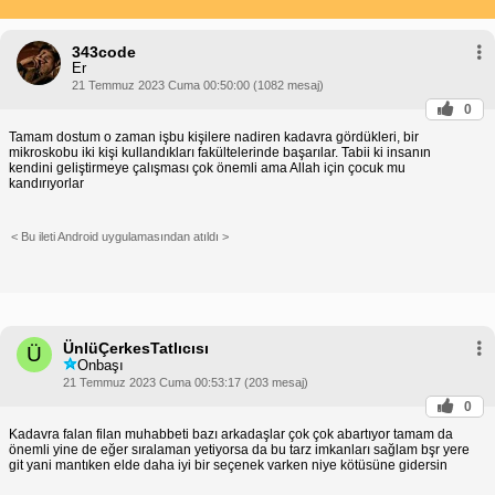
343code
Er
21 Temmuz 2023 Cuma 00:50:00 (1082 mesaj)
0
Tamam dostum o zaman işbu kişilere nadiren kadavra gördükleri, bir
mikroskobu iki kişi kullandıkları fakültelerinde başarılar. Tabii ki insanın
kendini geliştirmeye çalışması çok önemli ama Allah için çocuk mu
kandırıyorlar
< Bu ileti Android uygulamasından atıldı >
ÜnlüÇerkesTatlıcısı
Ü
Onbaşı
21 Temmuz 2023 Cuma 00:53:17 (203 mesaj)
0
Kadavra falan filan muhabbeti bazı arkadaşlar çok çok abartıyor tamam da
önemli yine de eğer sıralaman yetiyorsa da bu tarz imkanları sağlam bşr yere
git yani mantıken elde daha iyi bir seçenek varken niye kötüsüne gidersin