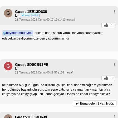
Guest-1EE13D639
G
Er
Konu Sahibi
21 Temmuz 2023 Cuma 00:17:12 (1413 mesaj)
0
@
beymen müdavimi
hocam bana sözün vardı sınavdan sonra yardım
edecektin bekliyorum ozelden yazıyorum sımdı
Guest-8D5CB93FB
G
Er
21 Temmuz 2023 Cuma 00:19:53 (186 mesaj)
3
ne okursan oku günü gününe düzenli çalışıp, final dönemi sağlam yardırırsan
her bölümde başarılı olursun. tüm sene yatıp sınav zamanları kasan tayfa ya
kalıyor ya da kafayı yiyip ucu ucuna geçiyor. Lisans ne kadar zorlayabilir ki?
Buna gelen
1 yanıtı gör.
Guest-1EE13D639