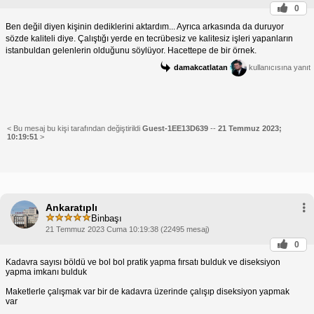
0
Ben değil diyen kişinin dediklerini aktardım... Ayrıca arkasında da duruyor
sözde kaliteli diye. Çalıştığı yerde en tecrübesiz ve kalitesiz işleri yapanların
istanbuldan gelenlerin olduğunu söylüyor. Hacettepe de bir örnek.
damakcatlatan
kullanıcısına yanıt
< Bu mesaj bu kişi tarafından değiştirildi
Guest-1EE13D639
--
21 Temmuz 2023;
10:19:51
>
Ankaratıplı
Binbaşı
21 Temmuz 2023 Cuma 10:19:38 (22495 mesaj)
0
Kadavra sayısı böldü ve bol bol pratik yapma fırsatı bulduk ve diseksiyon
yapma imkanı bulduk
Maketlerle çalışmak var bir de kadavra üzerinde çalışıp diseksiyon yapmak
var