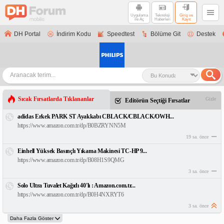
Uygulama
Teknoloji
Giriş ve
ile Aç
Haberleri
Kayıt
DH Portal
İndirim Kodu
Speedtest
Bölüme Git
Destek
Sıcak Fırsatlarda Tıklananlar
Gizle
Editörün Seçtiği Fırsatlar
adidas Erkek PARK ST Ayakkabı CBLACK/CBLACK/OWH...
https://www.amazon.com.tr/dp/B0BZRYNN5M
19 sa. önce
Einhell Yüksek Basınçlı Yıkama Makinesi TC-HP 9...
https://www.amazon.com.tr/dp/B08H1S9QMG
3 sa. önce
Solo Ultra Tuvalet Kağıdı 40'lı : Amazon.com.tr...
https://www.amazon.com.tr/dp/B0H4NXRYT6
3 sa. önce