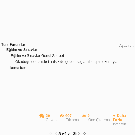
Tüm Forumlar
Aşağı git
Eğitim ve Sınavlar
Eğitim ve Sınavlar Genel Sohbet
Okudugu donemde finalsiz de gecen saglam bir tıp mezunuyla
konustum
20
607
0
Daha
Cevap
Tıklama
Öne Çıkarma
Fazla
İstatistik
Sayfaya Git