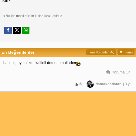
icin?
< Bu ileti mobil sürüm kullanılarak atıldı >
En Beğenilenler
Tüm Yorumları Aç
Tümü
hacettepeye sözde kaliteli demene patladım
Yoruma Git
6
damakcatlatan
| 3 yıl