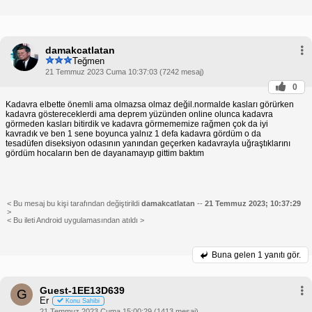
damakcatlatan
Teğmen
21 Temmuz 2023 Cuma 10:37:03 (7242 mesaj)
0
Kadavra elbette önemli ama olmazsa olmaz değil.normalde kasları görürken
kadavra göstereceklerdi ama deprem yüzünden online olunca kadavra
görmeden kasları bitirdik ve kadavra görmememize rağmen çok da iyi
kavradık ve ben 1 sene boyunca yalnız 1 defa kadavra gördüm o da
tesadüfen diseksiyon odasının yanından geçerken kadavrayla uğraştıklarını
gördüm hocaların ben de dayanamayıp gittim baktım
< Bu mesaj bu kişi tarafından değiştirildi
damakcatlatan
--
21 Temmuz 2023; 10:37:29
>
< Bu ileti Android uygulamasından atıldı >
Buna gelen
1 yanıtı gör.
Guest-1EE13D639
G
Er
Konu Sahibi
21 Temmuz 2023 Cuma 15:00:29 (1413 mesaj)