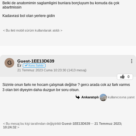
Belki de anatomimin saglamligini bunlara borçluyum bu konuda da çok
abartmissin
Kadavrasi bol olan yerlere gidin
< Bu ileti mobil sürüm kullanılarak atıldı >
Guest-1EE13D639
G
Er
Konu Sahibi
21 Temmuz 2023 Cuma 10:23:30 (1413 mesaj)
0
Sizinle onun farkı ne hocam çalışmak değilse ? gercı arada cok az fark varmıs
3 olan biri diyeyim daha duzgun bır soru olsun.
Ankaratıplı
kullanıcısına yanıt
< Bu mesaj bu kişi tarafından değiştirildi
Guest-1EE13D639
--
21 Temmuz 2023;
10:24:32
>