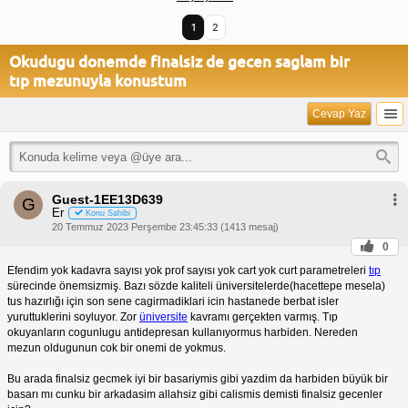
1
2
Okudugu donemde finalsiz de gecen saglam bir
tıp mezunuyla konustum
Cevap Yaz
Guest-1EE13D639
G
Er
Konu Sahibi
20 Temmuz 2023 Perşembe 23:45:33 (1413 mesaj)
0
Efendim yok kadavra sayısı yok prof sayısı yok cart yok curt parametreleri
tıp
sürecinde önemsizmiş. Bazı sözde kaliteli üniversitelerde(hacettepe mesela)
tus hazırlığı için son sene cagirmadiklari icin hastanede berbat isler
yuruttuklerini soyluyor. Zor
üniversite
kavramı gerçekten varmış. Tıp
okuyanların cogunlugu antidepresan kullanıyormus harbiden. Nereden
mezun oldugunun cok bir onemi de yokmus.
Bu arada finalsiz gecmek iyi bir basariymis gibi yazdim da harbiden büyük bir
basarı mı cunku bir arkadasim allahsiz gibi calismis demisti finalsiz gecenler