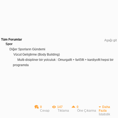
Tüm Forumlar
Aşağı git
Spor
Diğer Sporların Gündemi
Vücut Geliştirme (Body Building)
Multi-disipliner bir yolculuk : Omurgafit + fa45fit + kardiyofit hepsi bir
programda
0
147
0
Daha
Cevap
Tıklama
Öne Çıkarma
Fazla
İstatistik