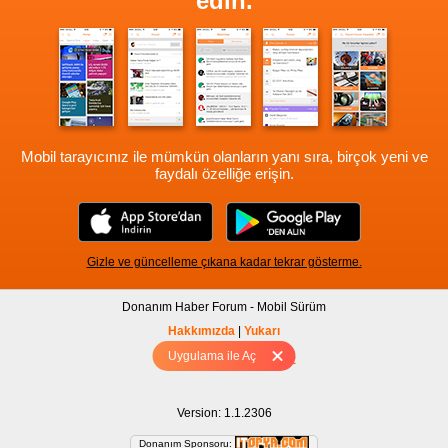
edin.
Mobil tarayıcınız ile mümkün olanların yanı sıra, birçok yeni ve
faydalı özelliğe erişin.
Gizle ve güncelleme çıkana kadar tekrar gösterme.
Donanım Haber Forum - Mobil Sürüm
Hakkımızda
|
Yukarı
Uygulama ile Aç
Tam sürüm için Tıklayınız
Version: 1.1.2306
Donanım Sponsoru: