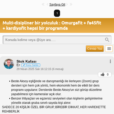
Sayfaya Git
1
Multi-disipliner bir yolculuk : Omurgafit + fa45fit
+ kardiyofit hepsi bir programda
Cevap Yaz
Stok Kafası
Er
Konu Sahibi
29 Nisan 2025 Salı 16:12:15 (6 mesaj)
0
Beste Aksoy eşliğinde ve danışmanlığı ile ilerleyen (Zoom) grup
dersleri için hem çok yönlü, hem ekonomik hem de etkili bir ders
programı uygulanır. Derslerde Beste Aksoy'un sizi görüp düzeltme
yapabilmesi için kameralar açık olur.
Benzer ihtiyaçları ve egzersiz seviyeleri olan kişilerin gelişimlerine
yönelik olarak gruba sınırlı sayıda kişi alınır.
SADECE 20 KİŞİLİK ÖZEL BİR GRUP, BİREBİR DİKKAT, HER HAREKETTE
REHBERLİK