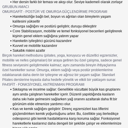
Her dersin farklı bir teması ve akışı olur. Seviye kademeli olarak zorlaşır
GRUBUN AMACI
OMURGAFİT - POSTÜR VE OMURGA GÜÇLENDİRME PROGRAMI
Hareketsizliğe bağlı bel, boyun vs ağrıları olan bireylerin yaşam
kalitesini yükseltir
Omurga sağlığını ve postürü geliştirir, duruşu dikleştirir
Core Stabilizasyon, mobilite ve temel fonksiyonel becerileri geliştirerek
kişinin genel eklem sağlığına yatırım yapar
Hareketin iyileştirici gücünü kazandırır
Kuvvet ve mobilite kazandırır
Sakatlık riskini azaltır
Birçok hareket methodunu (pilates, yoga, koruyucu ve düzeltici egzersizler,
mobilite ve nefes çalışmaları) bir araya getiren bu özel çalışma, sadece genel
fitness seviyesini geliştirmekle kalmaz; aynı zamanda bireyin ihtiyaçlarına
özel hareketler sunar. Omurga, eklem sağlığı veya postür problemlerine
odaklanarak daha derin bir iyileşme ve ağrısız bir yaşam sağlar. Standart
Pilates derslerine kıyasla daha hedefe yönelik ve etkili bir yaklaşım sunar.
FA45FİT - FONKSİYONEL ANTRENMAN PROGRAMI
Sıkılaşma ve incelme sağlar: Genellikle vücuttaki büyük kas gruplarını
aynı anda çalıştıran hareketler içerir. Düzenli yapıldığında kasların
daha sıkı hale gelmesini sağlarken yağ oranını azaltarak daha fit bir
görünüm elde etmenize yardımcı olur.
Kas ve kemik sağlığını geliştirir: Direnç egzersizleri kas liflerini
güçlendirirken kemik yoğunluğunu artırır. Bu, özellikle yaş ilerledikçe
osteoporoz gibi kemik hastalıklarına karşı koruma sağlar. Fonksiyonel
hareketlerle kaslarınız daha dengeli bir şekilde çalışır ve eklemlerinize