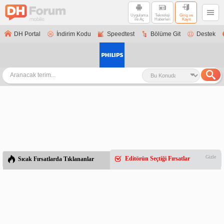
Uygulama
Teknoloji
Giriş ve
ile Aç
Haberleri
Kayıt
DH Portal
İndirim Kodu
Speedtest
Bölüme Git
Destek
Gizle
Editörün Seçtiği Fırsatlar
Sıcak Fırsatlarda Tıklananlar