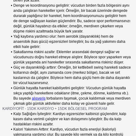
binen yük azalır.
Denge ve koordinasyonu geliştirir: vücudun birden fazla bölgesini aynı
anda çalıştıran hareketler içerir. Örneğin, bir bacak üzerinde dengede
durarak yaptığınız bir hareket, hem koordinasyonunuzu geliştirir hem
de denge sağlayan kasları güçlendirir. Bu, sadece spor performansınızı
değil, günlük hayatınızı da etkiler; örneğin, merdiven çıkarken veya
düşme riskini azaltmada büyük fark yaratır.
Yağ kaybına yardımcı olur: hem aerobik (dayanıklılık) hem de
anaerobik (kas gücü) egzersizleri birleştirir, bu da yağ yakımını daha
etkili hale getirir:
Sakatlanma riskini azaltır: Eklemler arasındaki dengeyi sağlar ve
vücudunuzu doğru hareket etmeye alıştırır. Böylece spor yaparken veya
günlük yaşamda ani hareketler sırasında sakatlanma riskiniz düşer.
Güç ve dayanıklılığı arttırır: Örneğin, bir kettlebell swing hareketi sadece
kollarınızı değil, aynı zamanda core (merkez bölge), bacak ve sırt
kaslarınızı da çalıştırır. Böylece hem daha güçlü hem de daha dayanıklı
bir vücut kazanırsınız.
Günlük hayatta hareket kabiliyetini geliştirir: Vücudun günlük hayatta
sıkça yaptığı hareketlere odaklanır (itme, çekme, dönme, kaldırma vb.).
Bu sayede
alışveriş
torbalarını taşımak, çocuk kaldırmak veya merdiven
çıkmak gibi günlük aktiviteler daha kolay ve güvenli hale gelir.
KARDİYOFİT - 15DK KARDİYO + 15DK BÖLGESEL PROGRAM
Kalp Sağlığını İyileştirir: Kardiyo egzersizler kalbinizi güçlendirir, kalp
kasını daha verimli çalıştırır ve kan dolaşımını iyileştirir. Bu da kalp
hastalıkları riskini azaltır.
Kalori Yakımını Arttırır: Kardiyo, vücudun fazla enerjiyi (kaloriyi)
yakmasına yardımcı olur. Bu sayede kilo vermek ya da kilo kontrolü