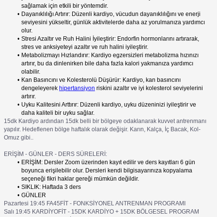
sağlamak için etkili bir yöntemdir.
Dayanıklılığı Artırır: Düzenli kardiyo, vücudun dayanıklılığını ve enerji
seviyesini yükseltir, günlük aktivitelerde daha az yorulmanıza yardımcı
olur.
Stresi Azaltır ve Ruh Halini İyileştirir: Endorfin hormonlarını artırarak,
stres ve anksiyeteyi azaltır ve ruh halini iyileştirir.
Metabolizmayı Hızlandırır: Kardiyo egzersizleri metabolizma hızınızı
artırır, bu da dinlenirken bile daha fazla kalori yakmanıza yardımcı
olabilir.
Kan Basıncını ve Kolesterolü Düşürür: Kardiyo, kan basıncını
dengeleyerek
hipertansiyon
riskini azaltır ve iyi kolesterol seviyelerini
artırır.
Uyku Kalitesini Arttırır: Düzenli kardiyo, uyku düzeninizi iyileştirir ve
daha kaliteli bir uyku sağlar.
15dk Kardiyo ardından 15dk belli bir bölgeye odaklanarak kuvvet antrenmanı
yapılır. Hedeflenen bölge haftalık olarak değişir. Karın, Kalça, İç Bacak, Kol-
Omuz gibi..
ERİŞİM - GÜNLER - DERS SÜRELERİ:
ERİŞİM: Dersler Zoom üzerinden kayıt edilir ve ders kayıtları 6 gün
boyunca erişilebilir olur. Dersleri kendi bilgisayarınıza kopyalama
seçeneği fikri haklar gereği mümkün değildir.
SIKLIK: Haftada 3 ders
GÜNLER
Pazartesi 19:45 FA45FİT - FONKSİYONEL ANTRENMAN PROGRAMI
Salı 19:45 KARDİYOFİT - 15DK KARDİYO + 15DK BÖLGESEL PROGRAM