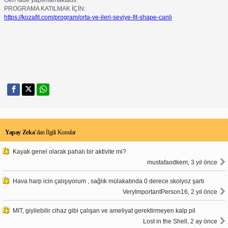
PROGRAMA KATILMAK İÇİN:
https://kozafit.com/program/orta-ve-ileri-seviye-fit-shape-canli
Yapay Zeka
’dan İlgili Konular
Kayak genel olarak pahalı bir aktivite mi?
mustafaodkem, 3 yıl önce
Hava harp icin çalışıyorum , sağlık mülakatında 0 derece skolyoz şartı
VeryImportantPerson16, 2 yıl önce
MIT, giyilebilir cihaz gibi çalışan ve ameliyat gerektirmeyen kalp pil
Lost in the Shell, 2 ay önce