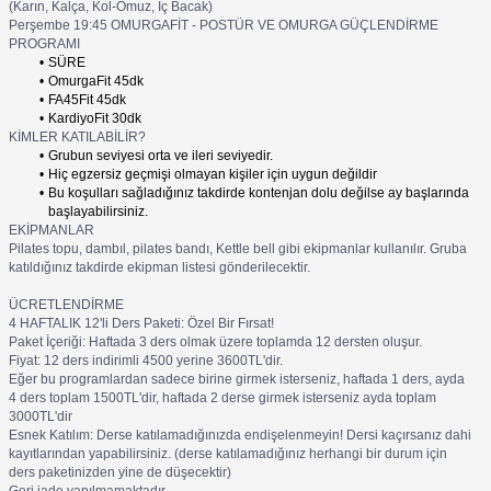
(Karın, Kalça, Kol-Omuz, İç Bacak)
Perşembe 19:45 OMURGAFİT - POSTÜR VE OMURGA GÜÇLENDİRME
PROGRAMI
SÜRE
OmurgaFit 45dk
FA45Fit 45dk
KardiyoFit 30dk
KİMLER KATILABİLİR?
Grubun seviyesi orta ve ileri seviyedir.
Hiç egzersiz geçmişi olmayan kişiler için uygun değildir
Bu koşulları sağladığınız takdirde kontenjan dolu değilse ay başlarında
başlayabilirsiniz.
EKİPMANLAR
Pilates topu, dambıl, pilates bandı, Kettle bell gibi ekipmanlar kullanılır. Gruba
katıldığınız takdirde ekipman listesi gönderilecektir.
ÜCRETLENDİRME
4 HAFTALIK 12'li Ders Paketi: Özel Bir Fırsat!
Paket İçeriği: Haftada 3 ders olmak üzere toplamda 12 dersten oluşur.
Fiyat: 12 ders indirimli 4500 yerine 3600TL'dir.
Eğer bu programlardan sadece birine girmek isterseniz, haftada 1 ders, ayda
4 ders toplam 1500TL'dir, haftada 2 derse girmek isterseniz ayda toplam
3000TL'dir
Esnek Katılım: Derse katılamadığınızda endişelenmeyin! Dersi kaçırsanız dahi
kayıtlarından yapabilirsiniz. (derse katılamadığınız herhangi bir durum için
ders paketinizden yine de düşecektir)
Geri iade yapılmamaktadır.