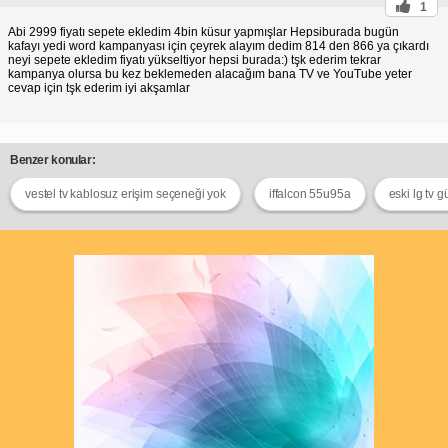
1
Abi 2999 fiyatı sepete ekledim 4bin küsur yapmışlar Hepsiburada bugün
kafayı yedi word kampanyası için çeyrek alayım dedim 814 den 866 ya çıkardı
neyi sepete ekledim fiyatı yükseltiyor hepsi burada:) tşk ederim tekrar
kampanya olursa bu kez beklemeden alacağım bana TV ve YouTube yeter
cevap için tşk ederim iyi akşamlar
Benzer konular:
vestel tv kablosuz erişim seçeneği yok
iffalcon 55u95a
eski lg tv 