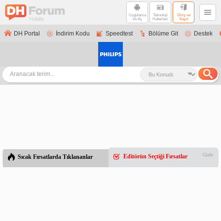
Uygulama
Teknoloji
Giriş ve
ile Aç
Haberleri
Kayıt
DH Portal
İndirim Kodu
Speedtest
Bölüme Git
Destek
Gizle
Editörün Seçtiği Fırsatlar
Sıcak Fırsatlarda Tıklananlar