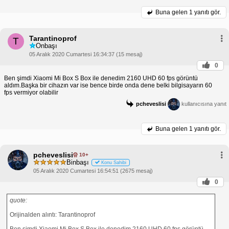
Buna gelen
1 yanıtı gör.
Tarantinoprof
T
Onbaşı
05 Aralık 2020 Cumartesi 16:34:37 (15 mesaj)
0
Ben şimdi Xiaomi Mi Box S Box ile denedim 2160 UHD 60 fps görüntü
aldım.Başka bir cihazın var ise bence birde onda dene belki bilgisayarın 60
fps vermiyor olabilir
pcheveslisi
kullanıcısına yanıt
Buna gelen
1 yanıtı gör.
pcheveslisi
10+
Binbaşı
Konu Sahibi
05 Aralık 2020 Cumartesi 16:54:51 (2675 mesaj)
0
quote:
Orijinalden alıntı: Tarantinoprof
Ben şimdi Xiaomi Mi Box S Box ile denedim 2160 UHD 60 fps görüntü