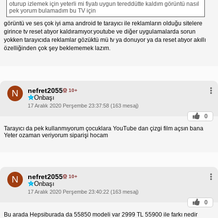
oturup izlemek için yeterli mi fiyatı uygun tereddütte kaldım görüntü nasıl
pek yorum bulamadım bu TV için
görüntü ve ses çok iyi ama android te tarayıcı ile reklamların olduğu sitelere
girince tv reset atıyor kaldıramıyor.youtube ve diğer uygulamalarda sorun
yokken tarayıcıda reklamlar gözüktü mü tv ya donuyor ya da reset atıyor akıllı
özelliğinden çok şey beklememek lazım.
nefret2055
10+
N
Onbaşı
17 Aralık 2020 Perşembe 23:37:58 (163 mesaj)
0
Tarayıcı da pek kullanmıyorum çocuklara YouTube dan çizgi film açsın bana
Yeter ozaman veriyorum siparişi hocam
nefret2055
10+
N
Onbaşı
17 Aralık 2020 Perşembe 23:40:22 (163 mesaj)
0
Bu arada Hepsiburada da 55850 modeli var 2999 TL 55900 ile farkı nedir