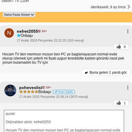
SMART TV 120H
aterikasedi, 9 ay önce
nefret2055
10+
N
Onbaşı
17 Aralık 2020 Perşembe 23:12:25 (163 mesaj)
0
Hocam TV den memnun musun ben PC ye baglamayacam normal evde
oturup izlemek için yeterli mi fiyatı uygun tereddütte kaldım görüntü nasıl pek
yorum bulamadım bu TV için
Buna gelen
1 yanıtı gör.
pcheveslisi
10+
Binbaşı
Konu Sahibi
17 Aralık 2020 Perşembe 23:36:14 (2675 mesaj)
1
quote:
Orijinalden alıntı: nefret2055
Hocam TV den memnun musun ben PC ye baglamayacam normal evde