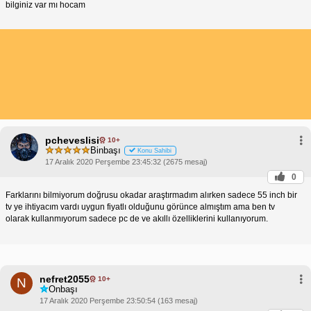
bilginiz var mı hocam
pcheveslisi
10+
Binbaşı
Konu Sahibi
17 Aralık 2020 Perşembe 23:45:32 (2675 mesaj)
0
Farklarını bilmiyorum doğrusu okadar araştırmadım alırken sadece 55 inch bir
tv ye ihtiyacım vardı uygun fiyatlı olduğunu görünce almıştım ama ben tv
olarak kullanmıyorum sadece pc de ve akıllı özelliklerini kullanıyorum.
nefret2055
10+
N
Onbaşı
17 Aralık 2020 Perşembe 23:50:54 (163 mesaj)