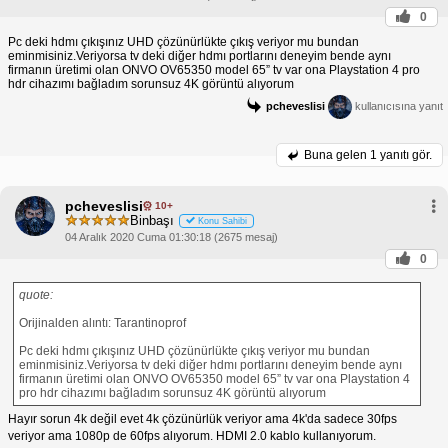
0
Pc deki hdmı çıkışınız UHD çözünürlükte çıkış veriyor mu bundan
eminmisiniz.Veriyorsa tv deki diğer hdmı portlarını deneyim bende aynı
firmanın üretimi olan ONVO OV65350 model 65” tv var ona Playstation 4 pro
hdr cihazımı bağladım sorunsuz 4K görüntü alıyorum
pcheveslisi
kullanıcısına yanıt
Buna gelen
1 yanıtı gör.
pcheveslisi
10+
Binbaşı
Konu Sahibi
04 Aralık 2020 Cuma 01:30:18 (2675 mesaj)
0
quote:
Orijinalden alıntı: Tarantinoprof
Pc deki hdmı çıkışınız UHD çözünürlükte çıkış veriyor mu bundan
eminmisiniz.Veriyorsa tv deki diğer hdmı portlarını deneyim bende aynı
firmanın üretimi olan ONVO OV65350 model 65” tv var ona Playstation 4
pro hdr cihazımı bağladım sorunsuz 4K görüntü alıyorum
Hayır sorun 4k değil evet 4k çözünürlük veriyor ama 4k'da sadece 30fps
veriyor ama 1080p de 60fps alıyorum. HDMI 2.0 kablo kullanıyorum.