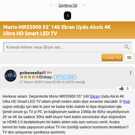
Sayfaya Git
1
Morio MR55900 55' 140 Ekran Uydu Alıcılı 4K
Ultra HD Smart LED TV
Cevap Yaz
pcheveslisi
10+
Binbaşı
Konu Sahibi
27 Kasım 2020 Cuma 02:08:12 (2675 mesaj)
0
Herkese selam. Geçenlerde Morio MR55900 55" 140
Ekran
Uydu Alıcılı 4K
Ultra HD Smart LED TV aldım şimdi neden aldın diye soranlar olacaktır :D
fiyat
uygun olduğu için tabi ki yani ne kadar kötü olabilir ki diye düşündüm işte.
Şimdi sorum şu TV yi PC ye bağlıyorum sadece 1080p de 60hz seçebiliyorum
2K ve 4K da sadece 30hz aktif oluyor hani kablo sorunludur diye düşündüm
ve HDMI 2.0 destekeleyen bir kablo aldım oda aynı sonucu verdi. Acaba
benmi bir hata yapıyorum yoksa TV nin özelliği sadece bunlarımı destekliyor?
TV den anlayanlar yanıtlarsa sevinirim.