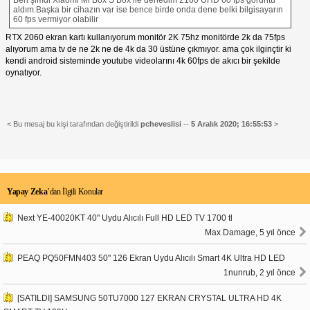
aldım.Başka bir cihazın var ise bence birde onda dene belki bilgisayarın
60 fps vermiyor olabilir
RTX 2060 ekran kartı kullanıyorum monitör 2K 75hz monitörde 2k da 75fps
alıyorum ama tv de ne 2k ne de 4k da 30 üstüne çıkmıyor. ama çok ilginçtir ki
kendi android sisteminde youtube videolarını 4k 60fps de akıcı bir şekilde
oynatıyor.
< Bu mesaj bu kişi tarafından değiştirildi
pcheveslisi
--
5 Aralık 2020; 16:55:53
>
Yapay Zeka
’dan İlgili Konular
Next YE-40020KT 40" Uydu Alıcılı Full HD LED TV 1700 tl
Max Damage, 5 yıl önce
PEAQ PQ50FMN403 50" 126 Ekran Uydu Alıcılı Smart 4K Ultra HD LED
1nunrub, 2 yıl önce
[SATILDI] SAMSUNG 50TU7000 127 EKRAN CRYSTAL ULTRA HD 4K