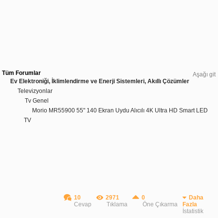
Tüm Forumlar
Aşağı git
Ev Elektroniği, İklimlendirme ve Enerji Sistemleri, Akıllı Çözümler
Televizyonlar
Tv Genel
Morio MR55900 55" 140 Ekran Uydu Alıcılı 4K Ultra HD Smart LED
TV
10
2971
0
Daha
Cevap
Tıklama
Öne Çıkarma
Fazla
İstatistik