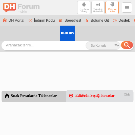
Uygulama
Teknoloji
Giriş ve
ile Aç
Haberleri
Kayıt
DH Portal
İndirim Kodu
Speedtest
Bölüme Git
Destek
Gizle
Editörün Seçtiği Fırsatlar
Sıcak Fırsatlarda Tıklananlar