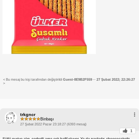
< Bu mesaj bu kişi tarafından değiştirildi
Guest-8E9B2F559
--
27 Şubat 2022; 22:26:27
>
trkgncr
Binbaşı
27 Şubat 2022 Pazar 23:18:27 (6393 mesaj)
1
Sütlü nuriye alın, şerbetli ama çok hafif oluyor. Ya da pastadır, cheesecaketir