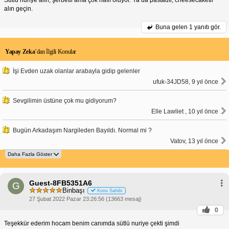
alın geçin.
Buna gelen
1 yanıtı gör.
Yapay Zeka
’dan İlgili Konular
İşi Evden uzak olanlar arabayla gidip gelenler
ufuk-34JD58, 9 yıl önce
Sevgilimin üstüne çok mu gidiyorum?
Elle Lawliet , 10 yıl önce
Bugün Arkadaşım Nargileden Bayıldı. Normal mi ?
Vatov, 13 yıl önce
Guest-8FB5351A6
G
Binbaşı
Konu Sahibi
27 Şubat 2022 Pazar 23:26:56 (13663 mesaj)
0
Teşekkür ederim hocam benim canımda sütlü nuriye çekti şimdi