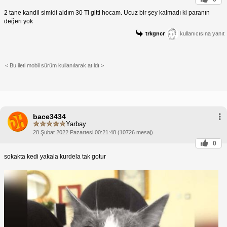
2 tane kandil simidi aldım 30 Tl gitti hocam. Ucuz bir şey kalmadı ki paranın
değeri yok
trkgncr
kullanıcısına yanıt
< Bu ileti mobil sürüm kullanılarak atıldı >
bace3434
Yarbay
28 Şubat 2022 Pazartesi 00:21:48 (10726 mesaj)
0
sokakta kedi yakala kurdela tak gotur