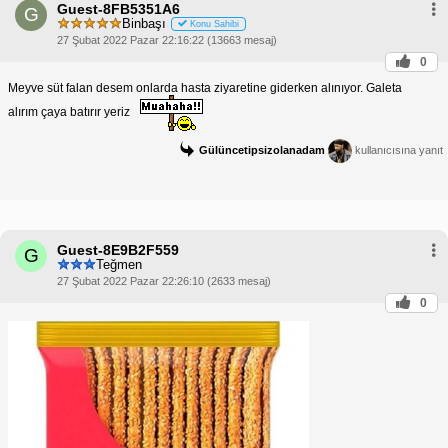
Guest-8FB5351A6
G
Binbaşı
Konu Sahibi
27 Şubat 2022 Pazar 22:16:22 (13663 mesaj)
0
Meyve süt falan desem onlarda hasta ziyaretine giderken alınıyor. Galeta
alırım çaya batırır yeriz
Gülüncetipsizolanadam
kullanıcısına yanıt
Guest-8E9B2F559
G
Teğmen
27 Şubat 2022 Pazar 22:26:10 (2633 mesaj)
0