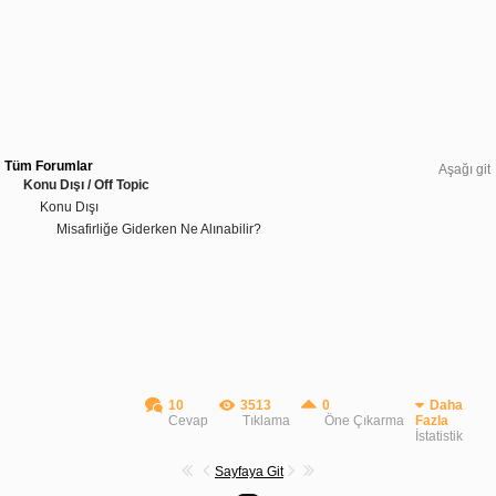
Tüm Forumlar
Aşağı git
Konu Dışı / Off Topic
Konu Dışı
Misafirliğe Giderken Ne Alınabilir?
10
3513
0
Daha
Cevap
Tıklama
Öne Çıkarma
Fazla
İstatistik
Sayfaya Git