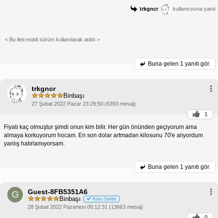
trkgncr
kullanıcısına yanıt
< Bu ileti mobil sürüm kullanılarak atıldı >
Buna gelen
1 yanıtı gör.
trkgncr
Binbaşı
27 Şubat 2022 Pazar 23:29:50 (6393 mesaj)
1
Fiyatı kaç olmuştur şimdi onun kim bilir. Her gün önünden geçiyorum ama
almaya korkuyorum hocam. En son dolar artmadan kilosunu 70'e alıyordum
yanlış hatırlamıyorsam.
Buna gelen
1 yanıtı gör.
Guest-8FB5351A6
G
Binbaşı
Konu Sahibi
28 Şubat 2022 Pazartesi 00:12:31 (13663 mesaj)
0