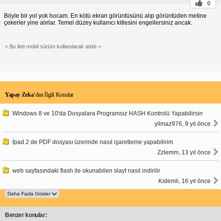
0
Böyle bir yol yok hocam. En kötü ekran görüntüsünü alıp görüntüden metine
çekerler yine alırlar. Temel düzey kullanıcı kitlesini engellersiniz ancak.
< Bu ileti mobil sürüm kullanılarak atıldı >
Yapay Zeka
’dan İlgili Konular
Windows 8 ve 10'da Dosyalara Programsız HASH Kontrolü Yapabilirsin
yilmaz976, 9 yıl önce
İpad 2 de PDF dosyası üzerinde nasıl işaretleme yapabilirim
Zzlemm, 13 yıl önce
web sayfasındaki flash ile okunabilen slayt nasıl indirilir
Kıdemli, 16 yıl önce
Benzer konular: