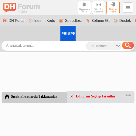
Uygulama
Teknoloji
Giriş ve
ile Aç
Haberleri
Kayıt
DH Portal
İndirim Kodu
Speedtest
Bölüme Git
Destek
Gizle
Editörün Seçtiği Fırsatlar
Sıcak Fırsatlarda Tıklananlar