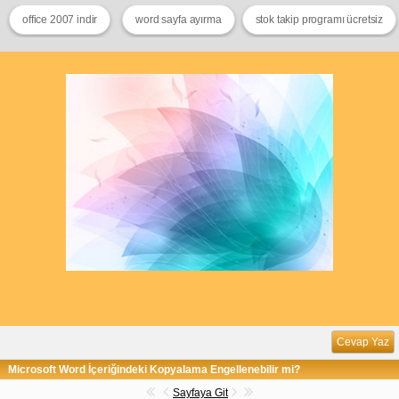
office 2007 indir
word sayfa ayırma
stok takip programı ücretsiz
Cevap Yaz
Microsoft Word İçeriğindeki Kopyalama Engellenebilir mi?
Sayfaya Git