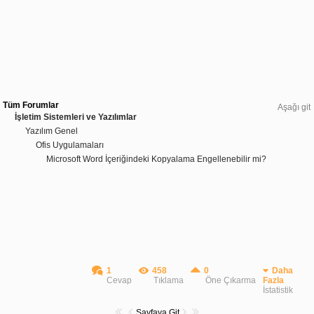
Tüm Forumlar
Aşağı git
İşletim Sistemleri ve Yazılımlar
Yazılım Genel
Ofis Uygulamaları
Microsoft Word İçeriğindeki Kopyalama Engellenebilir mi?
1
458
0
Daha
Cevap
Tıklama
Öne Çıkarma
Fazla
İstatistik
Sayfaya Git