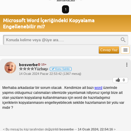
1
Microsoft Word İçeriğindeki Kopyalama
Engellenebilir mi?
Cevap Yaz
bosverbe
15+
Yüzbaşı
Konu Sahibi
14 Ocak 2024 Pazar 22:53:42 (1367 mesaj)
0
Merhaba arkadaslar bir sorum olacak . Kendimize ait bazı
word
üzerinde
yapmıs oldugumuz calısmaları sitemizde yayınlamak istiyoruz içerigi bize ait
olan yazıların kopyalanıp kullanılmaması için word de hazırladıgımız
içeriklerin kopyalanmasını engelleyebilecek sekilde hazırlamanın bir yolu var
mıdır ?
< Bu mesaj bu kişi tarafından değiştirildi
bosverbe
--
14 Ocak 2024; 22:54:16
>