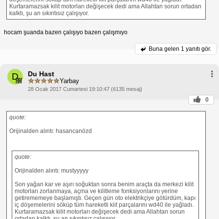
Kurtaramazsak kilit motorları değişecek dedi ama Allahtan sorun ortadan
kalktı, şu an sıkıntısız çalışıyor.
hocam şuanda bazen çalışıyo bazen çalışmıyo
Buna gelen
1 yanıtı gör.
Du Hast
D
Yarbay
28 Ocak 2017 Cumartesi 19:10:47 (6135 mesaj)
0
quote:
Orijinalden alıntı: hasancanözd
quote:
Orijinalden alıntı: mustyyyyy
Son yağan kar ve aşırı soğuktan sonra benim araçta da merkezi kilit
motorları zorlanmaya, açma ve kilitleme fonksiyonlarını yerine
getirememeye başlamıştı. Geçen gün oto elektrikçiye götürdüm, kapı
iç döşemelerini söküp tüm hareketli kiit parçalarını wd40 ile yağladı.
Kurtaramazsak kilit motorları değişecek dedi ama Allahtan sorun
ortadan kalktı, şu an sıkıntısız çalışıyor.