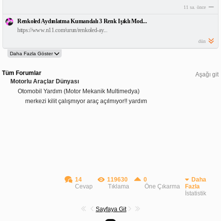
11 sa. önce
Renkoled Aydınlatma Kumandalı 3 Renk Işıklı Mod...
https://www.n11.com/urun/renkoled-ay...
dün
Tüm Forumlar
Aşağı git
Motorlu Araçlar Dünyası
Otomobil Yardım (Motor Mekanik Multimedya)
merkezi kilit çalışmıyor araç açılmıyor!! yardım
14
119630
0
Daha
Cevap
Tıklama
Öne Çıkarma
Fazla
İstatistik
Sayfaya Git