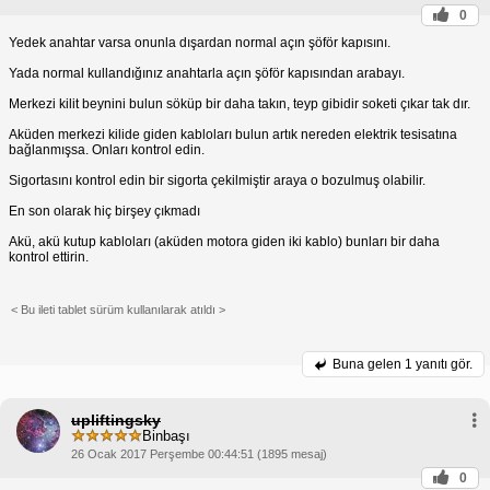
Arızalı merkezi kilit sistemi
0
Kilit mekanizmasında sıkışmış anahtar
Donmuş kilitler
Yedek anahtar varsa onunla dışardan normal açın şöför kapısını.
Sorun Giderme Adımları
Anahtarlık Pillerini Kontrol
Yada normal kullandığınız anahtarla açın şöför kapısından arabayı.
Kilidin açılmama sorununu gidermek için şu adımları
takip edebilirsin:
Merkezi kilit beynini bulun söküp bir daha takın, teyp gibidir soketi çıkar tak dır.
Et:
Anahtarlıktaki pillerin bitmiş olması, merkezi
kilit sisteminin çalışmamasına neden olabilir. Pilleri
Aküden merkezi kilide giden kabloları bulun artık nereden elektrik tesisatına
yeni pillerle değiştir.
bağlanmışsa. Onları kontrol edin.
Anahtarlığı Kontrol Et:
Anahtarlık düşmüş veya
zarar görmüş olabilir. Farklı bir anahtarlık
Sigortasını kontrol edin bir sigorta çekilmiştir araya o bozulmuş olabilir.
kullanmayı dene.
Kapı Kilitlerini Kontrol Et:
Kapı kilitleri arızalı
En son olarak hiç birşey çıkmadı
olabilir. Manuel olarak açmayı dene veya bir
çilingir çağır.
Akü, akü kutup kabloları (aküden motora giden iki kablo) bunları bir daha
Merkezi Kilit Sistemini Kontrol Et:
Merkezi kilit
kontrol ettirin.
sistemi arızalanmış olabilir. Sigortaları kontrol et
veya bir tamirciye götür.
Kilit Mekanizmasındaki Anahtarı Çıkar:
Kilit
< Bu ileti tablet sürüm kullanılarak atıldı >
deliğine bir anahtar takılı kalmış olabilir. Anahtarı
dikkatlice çıkarmayı dene.
Kilitleri Buz Çöz:
Kilitler donmuş olabilir. Kilitleri
buz çözücü bir sprey ile buzunu çözmeyi dene.
Buna gelen
1 yanıtı gör.
Merkezi Kilit Resetleme:
Bazı araçlarda,
anahtarsız giriş sistemini sıfırlayan bir merkezi kilit
resetleme prosedürü bulunabilir. Aracının kullanım
upliftingsky
kılavuzuna başvur.
Binbaşı
Önleyici Tedbirler
Anahtarlık pillerini düzenli olarak
26 Ocak 2017 Perşembe 00:44:51 (1895 mesaj)
Araba kilitlerinin açılmama sorununu önlemek için
0
şu önlemleri alabilirsin: