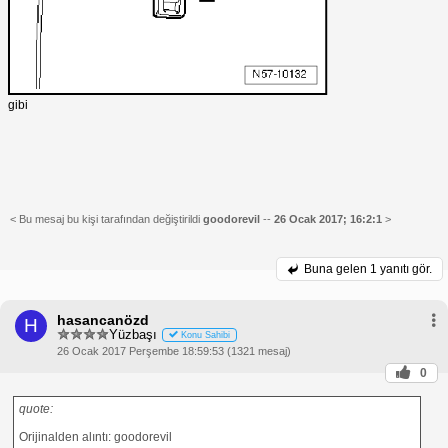
gibi
< Bu mesaj bu kişi tarafından değiştirildi
goodorevil
--
26 Ocak 2017; 16:2:1
>
Buna gelen
1 yanıtı gör.
hasancanözd
H
Yüzbaşı
Konu Sahibi
26 Ocak 2017 Perşembe 18:59:53 (1321 mesaj)
0
quote:
Orijinalden alıntı: goodorevil