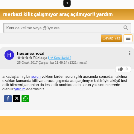
1
merkezi kilit çalışmıyor araç açılmıyor!! yardım
Cevap Yaz
hasancanözd
H
Yüzbaşı
Konu Sahibi
25 Ocak 2017 Çarşamba 21:49:14 (1321 mesaj)
0
arkadaşlar hiç bir
sorun
yokken birden sorun çıktı aracımda sonradan takılma
uzaktan kumanda kilit var aracı açtıgımda araç açılmıyor kaldı öyle aküyü test
ettik bitmemiş anahtarı da test ettik anahtarda da sorun yok sorun nerede
olabilir
yardım
edermsiniz