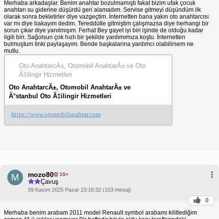
Merhaba arkadaşlar. Benim anahtar bozulmamıştı fakat bizim ufak çocuk
anahtarı su giderine düşürdü geri alamadım. Servise gitmeyi düşündüm ilk
olarak sonra bekletirler diye vazgeçtim. İnternetten bana yakın oto anahtarcısı
var mı diye bakayım dedim. Tereddütle gitmiştim çalışmazsa diye herhangi bir
sorun çıkar diye yanılmışım. Ferhat Bey gayet iyi biri işinde de olduğu kadar
ilgili biri. Sağolsun çok hızlı bir şekilde yardımımıza koştu. İnternetten
bulmuştum linki paylaşayım. Bende başkalarına yardımcı olabilirsem ne
mutlu.
Oto AnahtarcÄ±, Otomobil AnahtarÄ± ve Oto
Ã‡ilingir Hizmetleri
Oto AnahtarcÄ±, Otomobil AnahtarÄ± ve
Ä°stanbul Oto Ã‡ilingir Hizmetleri
https://www.otomobilanahtar.com
mozo80
15+
M
Çavuş
09 Kasım 2025 Pazar 23:16:32 (103 mesaj)
0
Merhaba benim arabam 2011 model Renault symbol arabamı kilitlediğim