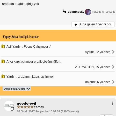
arabada anahtar girişi yok
upliftingsky
kullanıcısına yanıt
Buna gelen
1 yanıtı gör.
Yapay Zeka
’dan İlgili Konular
Acil Yardım, Focus Çalışmıyor :/
Aytürk, 12 yıl önce
Arka kapı açılmıyor pratik çözüm lütfen.
ATTRACTON, 15 yıl önce
Yardım: arabamın kapısı açılmıyor
dakturk, 6 yıl önce
goodorevil
Yarbay
26 Ocak 2017 Perşembe 16:01:02 (19603 mesaj)