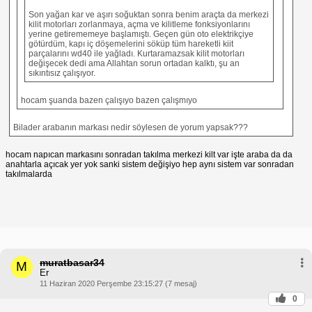
Son yağan kar ve aşırı soğuktan sonra benim araçta da merkezi
kilit motorları zorlanmaya, açma ve kilitleme fonksiyonlarını
yerine getirememeye başlamıştı. Geçen gün oto elektrikçiye
götürdüm, kapı iç döşemelerini söküp tüm hareketli kiit
parçalarını wd40 ile yağladı. Kurtaramazsak kilit motorları
değişecek dedi ama Allahtan sorun ortadan kalktı, şu an
sıkıntısız çalışıyor.
hocam şuanda bazen çalışıyo bazen çalışmıyo
Bilader arabanın markası nedir söylesen de yorum yapsak???
hocam napıcan markasını sonradan takılma merkezi kilt var işte araba da da
anahtarla açıcak yer yok sanki sistem değişiyo hep aynı sistem var sonradan
takılmalarda
muratbasar34
M
Er
11 Haziran 2020 Perşembe 23:15:27 (7 mesaj)
0