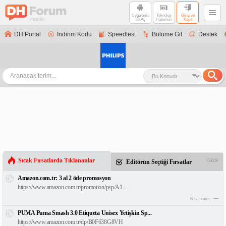
Uygulama
Teknoloji
Giriş ve
ile Aç
Haberleri
Kayıt
DH Portal
İndirim Kodu
Speedtest
Bölüme Git
Destek
Sıcak Fırsatlarda Tıklananlar
Gizle
Editörün Seçtiği Fırsatlar
Amazon.com.tr: 3 al 2 öde promosyon
https://www.amazon.com.tr/promotion/psp/A1...
6 sa. önce
PUMA Puma Smash 3.0 Etiqueta Unisex Yetişkin Sp...
https://www.amazon.com.tr/dp/B0F638G8VH