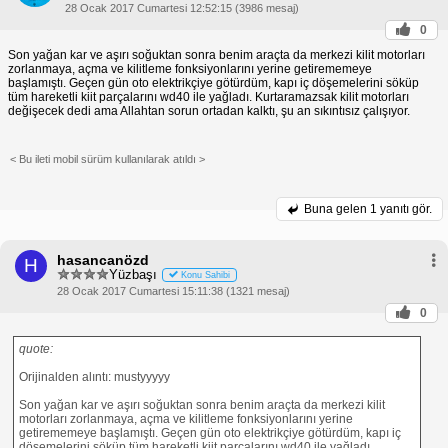
28 Ocak 2017 Cumartesi 12:52:15 (3986 mesaj)
0
Son yağan kar ve aşırı soğuktan sonra benim araçta da merkezi kilit motorları
zorlanmaya, açma ve kilitleme fonksiyonlarını yerine getirememeye
başlamıştı. Geçen gün oto elektrikçiye götürdüm, kapı iç döşemelerini söküp
tüm hareketli kiit parçalarını wd40 ile yağladı. Kurtaramazsak kilit motorları
değişecek dedi ama Allahtan sorun ortadan kalktı, şu an sıkıntısız çalışıyor.
< Bu ileti mobil sürüm kullanılarak atıldı >
Buna gelen
1 yanıtı gör.
hasancanözd
H
Yüzbaşı
Konu Sahibi
28 Ocak 2017 Cumartesi 15:11:38 (1321 mesaj)
0
quote:
Orijinalden alıntı: mustyyyyy
Son yağan kar ve aşırı soğuktan sonra benim araçta da merkezi kilit
motorları zorlanmaya, açma ve kilitleme fonksiyonlarını yerine
getirememeye başlamıştı. Geçen gün oto elektrikçiye götürdüm, kapı iç
döşemelerini söküp tüm hareketli kiit parçalarını wd40 ile yağladı.