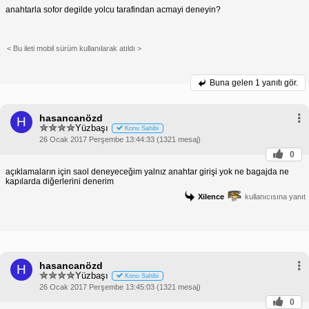
anahtarla sofor degilde yolcu tarafindan acmayi deneyin?
değiştir.
Anahtarlığı dikkatli kullan ve düşürmekten kaçın.
Kapı kilitlerini düzenli olarak yağla.
Aracını güvenli bir yerde park et.
< Bu ileti mobil sürüm kullanılarak atıldı >
Sonuç
Arabanın kilidinin açılmaması sorununu çözmek için
yukarıdaki adımları izleyerek ve önleyici tedbirleri
Buna gelen
1 yanıtı gör.
alarak aracına tekrar erişebilir ve yoluna devam
edebilirsin. Sorunu kendi kendine çözemiyorsan, bir
çilingir veya yetkili bir tamirciye başvurmaktan
hasancanözd
H
çekinme.
Yüzbaşı
Konu Sahibi
26 Ocak 2017 Perşembe 13:44:33 (1321 mesaj)
0
açıklamaların için saol deneyeceğim yalnız anahtar girişi yok ne bagajda ne
kapılarda diğerlerini denerim
Xilence
kullanıcısına yanıt
hasancanözd
H
Yüzbaşı
Konu Sahibi
26 Ocak 2017 Perşembe 13:45:03 (1321 mesaj)
0