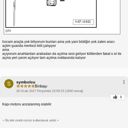
gibi
hocam araçta yok biliyorum bunları ama yok yani bildiğin yok zaten aracı
açtım şuanda merkezi kilit çalışıyor
ama
açıyorum anahtardan arabadan da açılma sesi geliyor kilitlerden fakat o el ile
açma yeri yarım açılıyor tam açılma noktasında kalıyor
symbolcu
S
Binbaşı
26 Ocak 2017 Perşembe 23:59:23 (1840 mesaj)
0
Kapı motoru arızalanmış olabilir
< Bu ileti mobil sürüm kullanılarak atıldı >