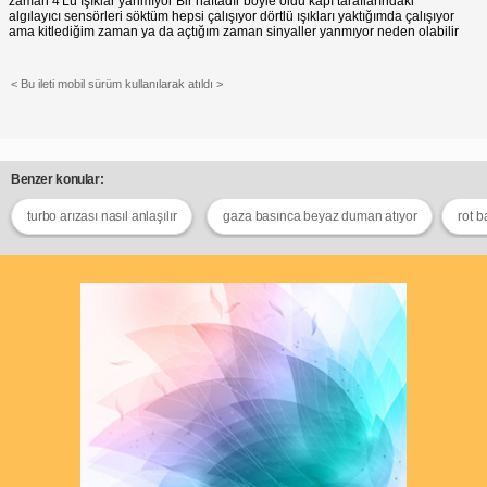
zaman 4'Lü ışıklar yanmıyor Bir haftadır böyle oldu kapı taraflarındaki
algılayıcı sensörleri söktüm hepsi çalışıyor dörtlü ışıkları yaktığımda çalışıyor
ama kitlediğim zaman ya da açtığım zaman sinyaller yanmıyor neden olabilir
< Bu ileti mobil sürüm kullanılarak atıldı >
Benzer konular:
turbo arızası nasıl anlaşılır
gaza basınca beyaz duman atıyor
rot b