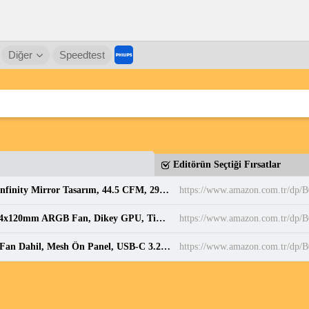
Diğer
Speedtest
Editörün Seçtiği Fırsatlar
Antec Vision 120 ARGB, 3x120mm PWM Fan, Infinity Mirror Tasarım, 44.5 CFM, 29 dB, Hydraulic Bearing, 4-Pin, Kasa Fanı 3'lü Paket : Amazon.com.tr: Bilgisayar
https://www.amazon.com.tr/d
Antec C7 ARGB Mid-Tower E-ATX PC Kasası, 4x120mm ARGB Fan, Dikey GPU, Tip-C 10Gbps, 360mm Radyatör, Temperli Cam : Amazon.com.tr: Bilgisayar
https://www.amazon.com.tr/d
Antec AX1000 ARGB, 4 x 140mm ARGB PWM Fan Dahil, Mesh Ön Panel, USB-C 3.2, Temperli Cam Yan Panel, 360mm Radyatör Desteği, Siyah Orta Kule ATX Oyuncu Kasası : Amazon.com.tr: Bilgisayar
https://www.amazon.com.tr/d