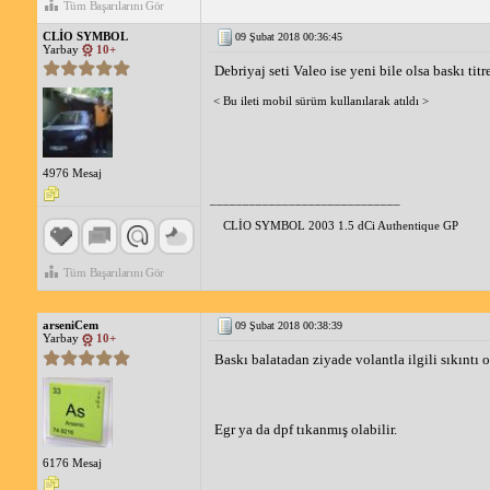
Tüm Başarılarını Gör
CLİO SYMBOL
09 Şubat 2018 00:36:45
Yarbay
10+
Debriyaj seti Valeo ise yeni bile olsa baskı titr
< Bu ileti mobil sürüm kullanılarak atıldı >
4976 Mesaj
_____________________________
CLİO SYMBOL 2003 1.5 dCi Authentique GP
Tüm Başarılarını Gör
arseniCem
09 Şubat 2018 00:38:39
Yarbay
10+
Baskı balatadan ziyade volantla ilgili sıkıntı ol
Egr ya da dpf tıkanmış olabilir.
6176 Mesaj