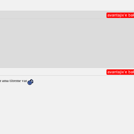
r ama titreme var.