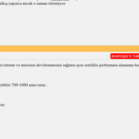
alkış yapınca ancak o zaman titremiyor.
rda titreme ve motorun devirlenmesine rağmen aynı serilikle performans alamama bun
irlikle 700-1000 arası tutar...
ir.