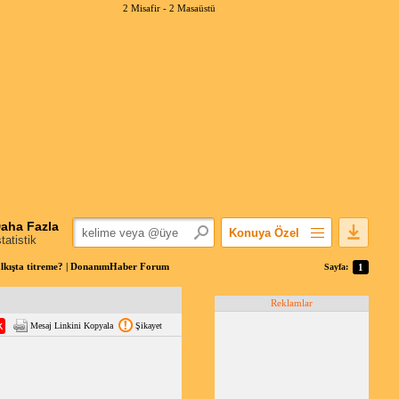
2 Misafir -
2 Masaüstü
aha Fazla
Konuya Özel
statistik
Favorilerime Ekle
lkışta titreme? | DonanımHaber Forum
Sayfa:
1
Konuyu Açandan
Reklamlar
Popüler Mesajlar
Mesaj Linkini Kopyala
Şikayet
Linkli Mesajlar
Yazdır
E-Posta Aboneliği
Konuyu Gizle