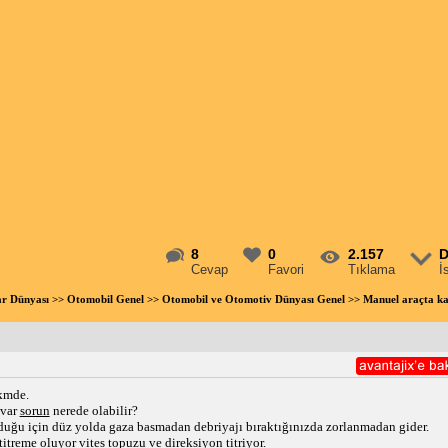
8
0
2.157
D
Cevap
Favori
Tıklama
İ
ar Dünyası
>>
Otomobil Genel
>>
Otomobil ve Otomotiv Dünyası Genel
>> Manuel araçta ka
 kmde.
 var
sorun
nerede olabilir?
olduğu için düz yolda gaza basmadan debriyajı bıraktığınızda zorlanmadan gider.
titreme oluyor vites topuzu ve
direksiyon
titriyor.