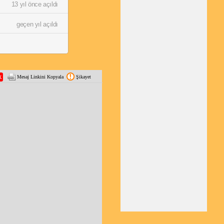
13 yıl önce açıldı
geçen yıl açıldı
Mesaj Linkini Kopyala
Şikayet