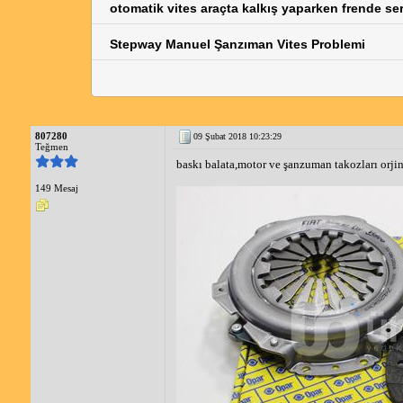
otomatik vites araçta kalkış yaparken frende s
Stepway Manuel Şanzıman Vites Problemi
807280
09 Şubat 2018 10:23:29
Teğmen
baskı balata,motor ve şanzuman takozları orjin
149 Mesaj