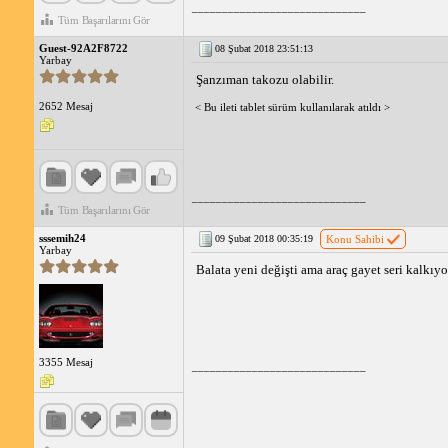
_____________________________
Tüm Başarılarını Gör
Guest-92A2F8722
08 Şubat 2018 23:51:13
Yarbay
Şanzıman takozu olabilir.
2652 Mesaj
< Bu ileti tablet sürüm kullanılarak atıldı >
_____________________________
Tüm Başarılarını Gör
sssemih24
09 Şubat 2018 00:35:19
Konu Sahibi
Yarbay
Balata yeni değişti ama araç gayet seri kalkıyo
3355 Mesaj
_____________________________