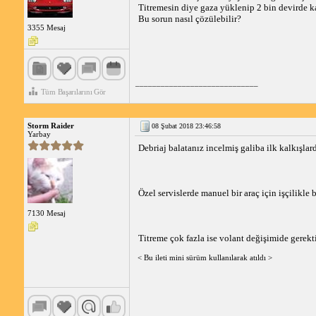
Titremesin diye gaza yüklenip 2 bin devirde k
Bu sorun nasıl çözülebilir?
3355 Mesaj
_____________________________
Tüm Başarılarını Gör
Storm Raider
08 Şubat 2018 23:46:58
Yarbay
Debriaj balatanız incelmiş galiba ilk kalkışla
Özel servislerde manuel bir araç için işçilikle b
7130 Mesaj
Titreme çok fazla ise volant değişimide gerektir
< Bu ileti mini sürüm kullanılarak atıldı >