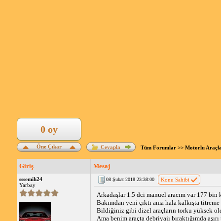
0 oy
Öne Çıkar
Cevapla
Tüm Forumlar
>>
Motorlu Araçl
Giriş
Mesaj
sssemih24
08 Şubat 2018 23:38:00
Konu Sahibi
Yarbay
Arkadaşlar 1.5 dci manuel aracım var 177 bin
Bakımdan yeni çıktı ama hala kalkışta titreme
Bildiğiniz gibi dizel araçların torku yüksek 
Ama benim araçta debriyajı bıraktığımda aşırı 