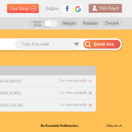
Yeni Kayıt
Üye Girişi
Bağlan
Koyu
İletişim
Reklam
Destek
Tema
Tüm Forumlar
Şimdi Ara
2 sa. önce paylaşıldı
p/B0FS42MFKF
1 sa. önce paylaşıldı
p/B0D9LKSR8L
1 sa. önce paylaşıldı
p/B0FKCSXLMT
Bu Konudaki Kullanıcılar:
Daha Az