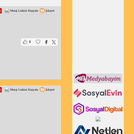
Mesaj Linkini Kopyala
Şikayet
|
|
0
Mesaj Linkini Kopyala
Şikayet