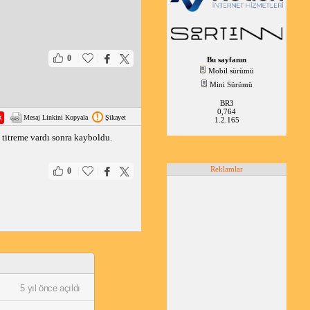
|
|
0
Bu sayfanın
Mobil sürümü
Mini Sürümü
BR3
0,764
Mesaj Linkini Kopyala
Şikayet
1.2.165
 titreme vardı sonra kayboldu.
Reklamlar
|
|
0
5 yıl önce açıldı