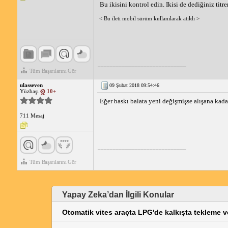
Bu ikisini kontrol edin. Ikisi de dediğiniz titr
< Bu ileti mobil sürüm kullanılarak atıldı >
_____________________________
Tüm Başarılarını Gör
ulasseven
09 Şubat 2018 09:54:46
Yüzbaşı
10+
Eğer baskı balata yeni değişmişse alışana kada
711 Mesaj
_____________________________
Tüm Başarılarını Gör
Yapay Zeka’dan İlgili Konular
Otomatik vites araçta LPG'de kalkışta tekleme 