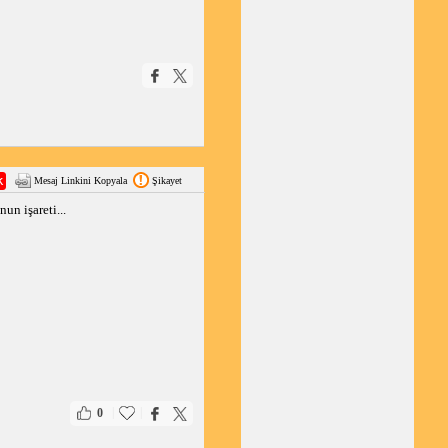
Mesaj Linkini Kopyala
Şikayet
un işareti...
|
|
0