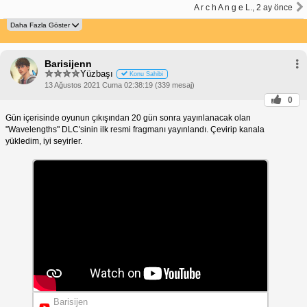
A r c h A n g e L., 2 ay önce
Barisijenn
Yüzbaşı
Konu Sahibi
13 Ağustos 2021 Cuma 02:38:19 (339 mesaj)
0
Gün içerisinde oyunun çıkışından 20 gün sonra yayınlanacak olan
"Wavelengths" DLC'sinin ilk resmi fragmanı yayınlandı. Çevirip kanala
yükledim, iyi seyirler.
Barisijen