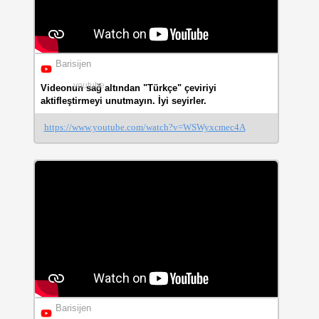
Barisijen
youtube
Videonun sağ altından "Türkçe" çeviriyi
aktifleştirmeyi unutmayın. İyi seyirler.
https://www.youtube.com/watch?v=WSWyxcmec4A
Barisijen