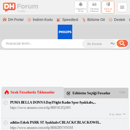
Uygulama
Teknoloji
Giriş ve
ile Aç
Haberleri
Kayıt
DH Portal
İndirim Kodu
Speedtest
Bölüme Git
Destek
Sıcak Fırsatlarda Tıklananlar
Gizle
Editörün Seçtiği Fırsatlar
PUMA BELLA DONNA DayINight Kadın Spor Ayakkabı,...
https://www.amazon.com.tr/dp/B0FH1ZQJ4N
8 sa. önce
adidas Erkek PARK ST Ayakkabı CBLACK/CBLACK/OWH...
https://www.amazon.com.tr/dp/B0BZRYNN5M