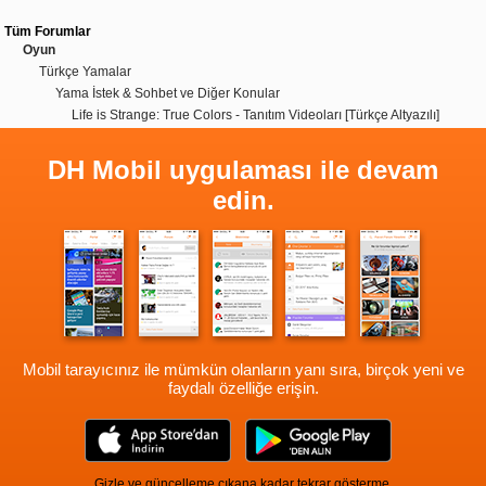
Tüm Forumlar
Oyun
Türkçe Yamalar
Yama İstek & Sohbet ve Diğer Konular
Life is Strange: True Colors - Tanıtım Videoları [Türkçe Altyazılı]
DH Mobil uygulaması ile devam
edin.
Mobil tarayıcınız ile mümkün olanların yanı sıra, birçok yeni ve
faydalı özelliğe erişin.
Gizle ve güncelleme çıkana kadar tekrar gösterme.