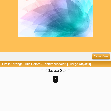
Cevap Yaz
Life is Strange: True Colors - Tanıtım Videoları [Türkçe Altyazılı]
Sayfaya Git
1