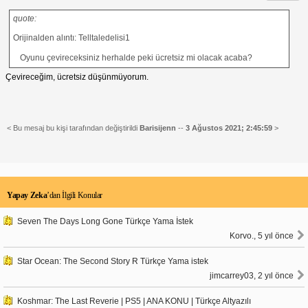
quote:
Orijinalden alıntı: Telltaledelisi1
Oyunu çevireceksiniz herhalde peki ücretsiz mi olacak acaba?
Çevireceğim, ücretsiz düşünmüyorum.
< Bu mesaj bu kişi tarafından değiştirildi
Barisijenn
--
3 Ağustos 2021; 2:45:59
>
Yapay Zeka
’dan İlgili Konular
Seven The Days Long Gone Türkçe Yama İstek
Korvo., 5 yıl önce
Star Ocean: The Second Story R Türkçe Yama istek
jimcarrey03, 2 yıl önce
Koshmar: The Last Reverie | PS5 | ANA KONU | Türkçe Altyazılı