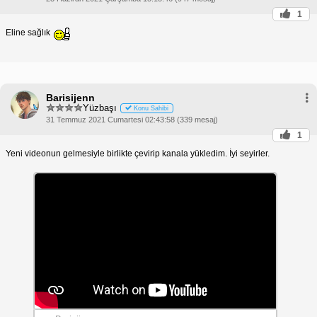
1
Eline sağlık
Barisijenn
Yüzbaşı
Konu Sahibi
31 Temmuz 2021 Cumartesi 02:43:58 (339 mesaj)
1
Yeni videonun gelmesiyle birlikte çevirip kanala yükledim. İyi seyirler.