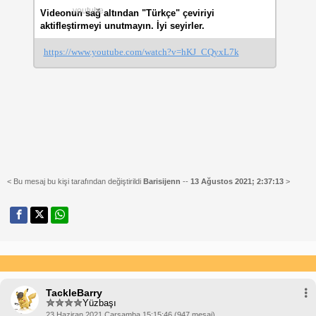
youtube
Videonun sağ altından "Türkçe" çeviriyi
aktifleştirmeyi unutmayın. İyi seyirler.
https://www.youtube.com/watch?v=hKJ_CQyxL7k
< Bu mesaj bu kişi tarafından değiştirildi
Barisijenn
--
13 Ağustos 2021; 2:37:13
>
TackleBarry
Yüzbaşı
23 Haziran 2021 Çarşamba 15:15:46 (947 mesaj)