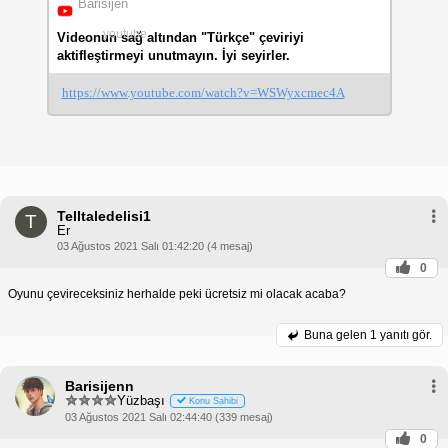
Barisijen
youtube
Videonun sağ altından "Türkçe" çeviriyi
aktifleştirmeyi unutmayın. İyi seyirler.
https://www.youtube.com/watch?v=WSWyxcmec4A
Telltaledelisi1
T
Er
03 Ağustos 2021 Salı 01:42:20 (4 mesaj)
0
Oyunu çevireceksiniz herhalde peki ücretsiz mi olacak acaba?
Buna gelen
1 yanıtı gör.
Barisijenn
Yüzbaşı
Konu Sahibi
03 Ağustos 2021 Salı 02:44:40 (339 mesaj)
0