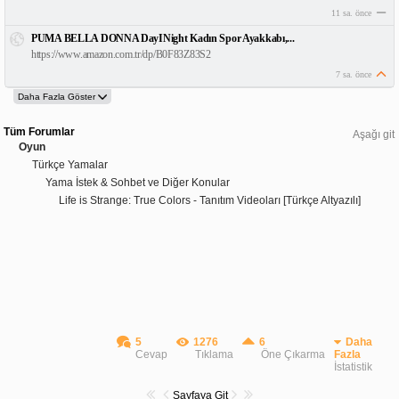
11 sa. önce
PUMA BELLA DONNA DayINight Kadın Spor Ayakkabı,...
https://www.amazon.com.tr/dp/B0F83Z83S2
7 sa. önce
Tüm Forumlar
Aşağı git
Oyun
Türkçe Yamalar
Yama İstek & Sohbet ve Diğer Konular
Life is Strange: True Colors - Tanıtım Videoları [Türkçe Altyazılı]
5
1276
6
Daha
Cevap
Tıklama
Öne Çıkarma
Fazla
İstatistik
Sayfaya Git