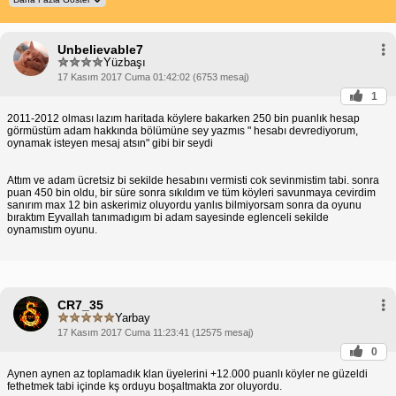
Unbelievable7
Yüzbaşı
17 Kasım 2017 Cuma 01:42:02 (6753 mesaj)
1
2011-2012 olması lazım haritada köylere bakarken 250 bin puanlık hesap
görmüstüm adam hakkında bölümüne sey yazmıs " hesabı devrediyorum,
oynamak isteyen mesaj atsın" gibi bir seydi
Attım ve adam ücretsiz bi sekilde hesabını vermisti cok sevinmistim tabi. sonra
puan 450 bin oldu, bir süre sonra sıkıldım ve tüm köyleri savunmaya cevirdim
sanırım max 12 bin askerimiz oluyordu yanlıs bilmiyorsam sonra da oyunu
bıraktım Eyvallah tanımadıgım bi adam sayesinde eglenceli sekilde
oynamıstım oyunu.
CR7_35
Yarbay
17 Kasım 2017 Cuma 11:23:41 (12575 mesaj)
0
Aynen aynen az toplamadık klan üyelerini +12.000 puanlı köyler ne güzeldi
fethetmek tabi içinde kş orduyu boşaltmakta zor oluyordu.