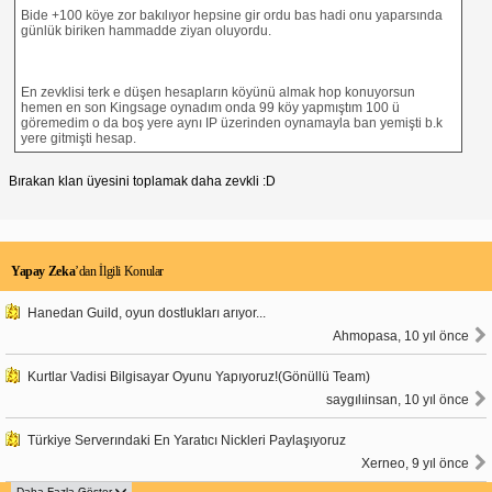
Bide +100 köye zor bakılıyor hepsine gir ordu bas hadi onu yaparsında
günlük biriken hammadde ziyan oluyordu.
En zevklisi terk e düşen hesapların köyünü almak hop konuyorsun
hemen en son Kingsage oynadım onda 99 köy yapmıştım 100 ü
göremedim o da boş yere aynı IP üzerinden oynamayla ban yemişti b.k
yere gitmişti hesap.
Bırakan klan üyesini toplamak daha zevkli :D
Yapay Zeka
’dan İlgili Konular
Hanedan Guild, oyun dostlukları arıyor...
Ahmopasa, 10 yıl önce
Kurtlar Vadisi Bilgisayar Oyunu Yapıyoruz!(Gönüllü Team)
saygılıinsan, 10 yıl önce
Türkiye Serverındaki En Yaratıcı Nickleri Paylaşıyoruz
Xerneo, 9 yıl önce