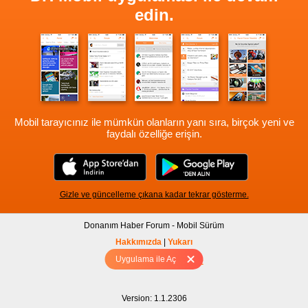
edin.
Mobil tarayıcınız ile mümkün olanların yanı sıra, birçok yeni ve
faydalı özelliğe erişin.
Gizle ve güncelleme çıkana kadar tekrar gösterme.
Donanım Haber Forum - Mobil Sürüm
Hakkımızda
|
Yukarı
Uygulama ile Aç
Tam sürüm için Tıklayınız
Version: 1.1.2306