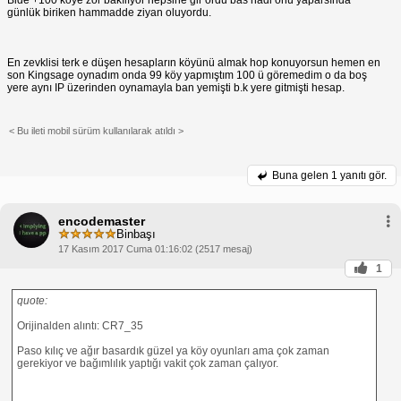
günlük biriken hammadde ziyan oluyordu.
En zevklisi terk e düşen hesapların köyünü almak hop konuyorsun hemen en
son Kingsage oynadım onda 99 köy yapmıştım 100 ü göremedim o da boş
yere aynı IP üzerinden oynamayla ban yemişti b.k yere gitmişti hesap.
< Bu ileti mobil sürüm kullanılarak atıldı >
Buna gelen
1 yanıtı gör.
encodemaster
Binbaşı
17 Kasım 2017 Cuma 01:16:02 (2517 mesaj)
1
quote:
Orijinalden alıntı: CR7_35
Paso kılıç ve ağır basardık güzel ya köy oyunları ama çok zaman
gerekiyor ve bağımlılık yaptığı vakit çok zaman çalıyor.