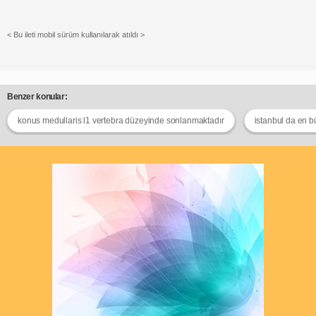
< Bu ileti mobil sürüm kullanılarak atıldı >
Benzer konular:
konus medullaris l1 vertebra düzeyinde sonlanmaktadır
istanbul da en 