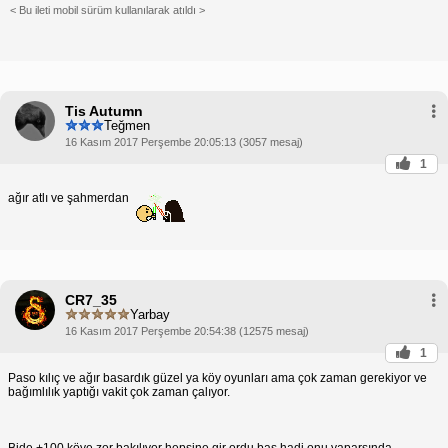
< Bu ileti mobil sürüm kullanılarak atıldı >
Tis Autumn
Teğmen
16 Kasım 2017 Perşembe 20:05:13 (3057 mesaj)
1
ağır atlı ve şahmerdan
CR7_35
Yarbay
16 Kasım 2017 Perşembe 20:54:38 (12575 mesaj)
1
Paso kılıç ve ağır basardık güzel ya köy oyunları ama çok zaman gerekiyor ve
bağımlılık yaptığı vakit çok zaman çalıyor.
Bide +100 köye zor bakılıyor hepsine gir ordu bas hadi onu yaparsında