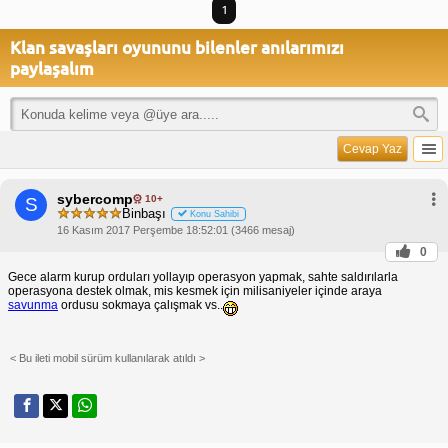
1
Klan savaşları oyununu bilenler anılarımızı
paylaşalım
Cevap Yaz
sybercomp
10+
S
Binbaşı
Konu Sahibi
16 Kasım 2017 Perşembe 18:52:01 (3466 mesaj)
0
Gece alarm kurup orduları yollayıp operasyon yapmak, sahte saldırılarla
operasyona destek olmak, mis kesmek için milisaniyeler içinde araya
savunma
ordusu sokmaya çalışmak vs..
< Bu ileti mobil sürüm kullanılarak atıldı >