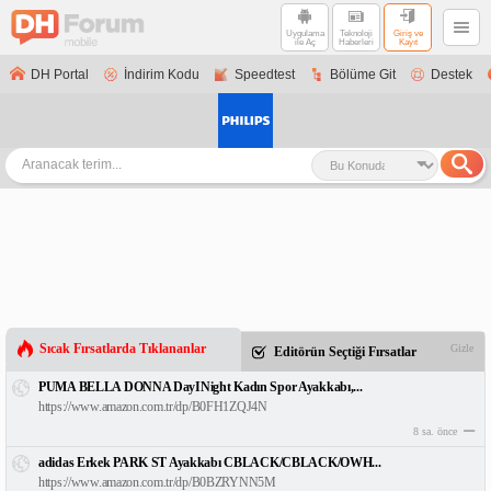
Uygulama
Teknoloji
Giriş ve
ile Aç
Haberleri
Kayıt
DH Portal
İndirim Kodu
Speedtest
Bölüme Git
Destek
Sıcak Fırsatlarda Tıklananlar
Gizle
Editörün Seçtiği Fırsatlar
PUMA BELLA DONNA DayINight Kadın Spor Ayakkabı,...
https://www.amazon.com.tr/dp/B0FH1ZQJ4N
8 sa. önce
adidas Erkek PARK ST Ayakkabı CBLACK/CBLACK/OWH...
https://www.amazon.com.tr/dp/B0BZRYNN5M