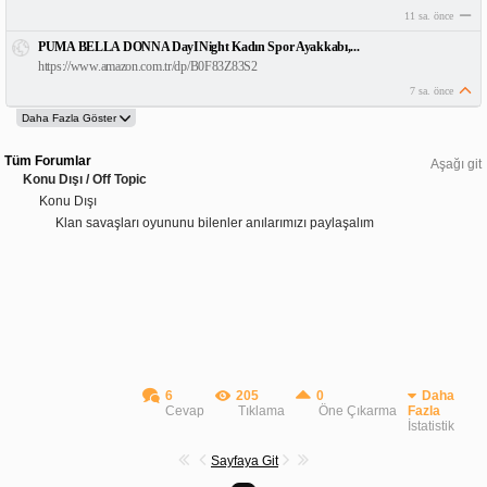
11 sa. önce
PUMA BELLA DONNA DayINight Kadın Spor Ayakkabı,...
https://www.amazon.com.tr/dp/B0F83Z83S2
7 sa. önce
Tüm Forumlar
Aşağı git
Konu Dışı / Off Topic
Konu Dışı
Klan savaşları oyununu bilenler anılarımızı paylaşalım
6
205
0
Daha
Cevap
Tıklama
Öne Çıkarma
Fazla
İstatistik
Sayfaya Git