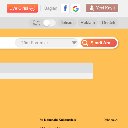
Yeni Kayıt
Üye Girişi
Bağlan
Koyu
İletişim
Reklam
Destek
Tema
Tüm Forumlar
Şimdi Ara
Bu Konudaki Kullanıcılar:
Daha Az