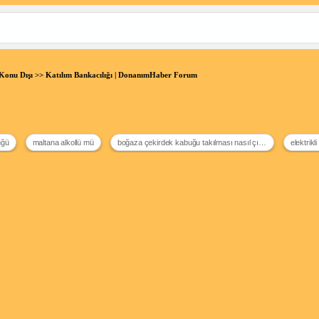
Konu Dışı
>> Katılım Bankacılığı | DonanımHaber Forum
üğü
maltana alkollü mü
boğaza çekirdek kabuğu takılması nasıl çıkarılır
elektrik