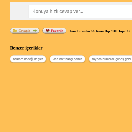
Cevapla
Favorile
Tüm Forumlar
>>
Konu Dışı / Off Topic
>>
Benzer içerikler
hamam böceği ne yer
visa kart hangi banka
rayban numaralı güneş gözl