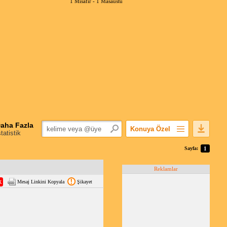
1 Misafir -
1 Masaüstü
aha Fazla
Konuya Özel
statistik
Favorilerime Ekle
Sayfa:
1
Konuyu Açandan
Reklamlar
Popüler Mesajlar
Mesaj Linkini Kopyala
Şikayet
Linkli Mesajlar
Yazdır
E-Posta Aboneliği
Konuyu Gizle