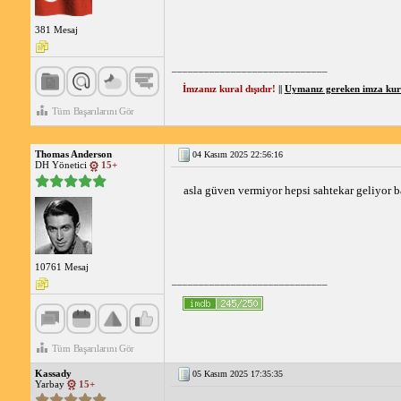
381 Mesaj
_____________________________
İmzanız kural dışıdır!
||
Uymanız gereken imza kural
Tüm Başarılarını Gör
Thomas Anderson
04 Kasım 2025 22:56:16
DH Yönetici
15+
asla güven vermiyor hepsi sahtekar geliyor 
10761 Mesaj
_____________________________
Tüm Başarılarını Gör
Kassady
05 Kasım 2025 17:35:35
Yarbay
15+