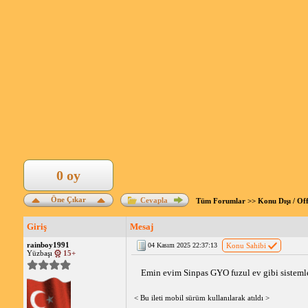
0 oy
Öne Çıkar
Cevapla
Tüm Forumlar
>>
Konu Dışı / Of
Giriş
Mesaj
rainboy1991
04 Kasım 2025 22:37:13
Konu Sahibi
Yüzbaşı
15+
Emin evim Sinpas GYO fuzul ev gibi sistemler
< Bu ileti mobil sürüm kullanılarak atıldı >