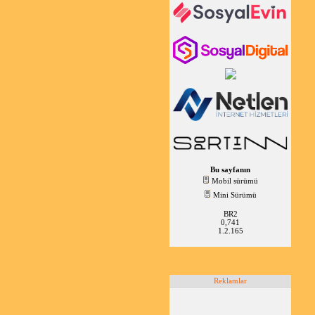
Bu sayfanın
Mobil sürümü
Mini Sürümü
BR2
0,741
1.2.165
Reklamlar