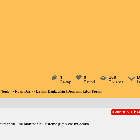
4
0
109
D
Cevap
Favori
Tıklama
İ
f Topic
>>
Konu Dışı
>> Katılım Bankacılığı | DonanımHaber Forum
 mantıklı mı aranızda bu sisteme giren var mı acaba 