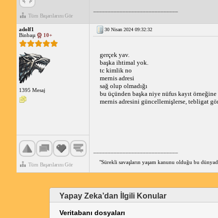
_____________________________
Tüm Başarılarını Gör
adolf1
30 Nisan 2024 09:32:32
Binbaşı
10+
gerçek yav.
başka ihtimal yok.
tc kimlik no
mernis adresi
sağ olup olmadığı
1395 Mesaj
bu üçünden başka niye nüfus kayıt örneğine 
mernis adresini güncellemişlerse, tebligat gön
_____________________________
"Sürekli savaşların yaşam kanunu olduğu bu dünyad
Tüm Başarılarını Gör
Yapay Zeka’dan İlgili Konular
Veritabanı dosyaları