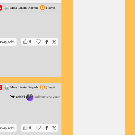
Mesaj Linkini Kopyala
Şikayet
|
|
0
evap geldi
Mesaj Linkini Kopyala
Şikayet
adolf1
kullanıcısına yanıt
|
|
0
evap geldi