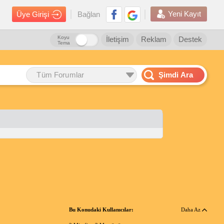
Yeni Kayıt
Üye Girişi
Bağlan
Koyu
İletişim
Reklam
Destek
Tema
Tüm Forumlar
Şimdi Ara
Bu Konudaki Kullanıcılar:
Daha Az