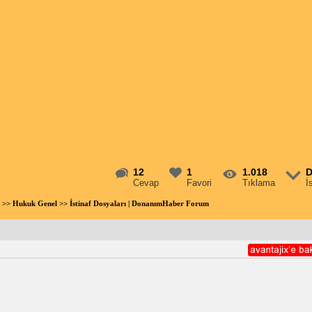
12
1
1.018
D
Cevap
Favori
Tıklama
İ
>>
Hukuk Genel
>> İstinaf Dosyaları | DonanımHaber Forum