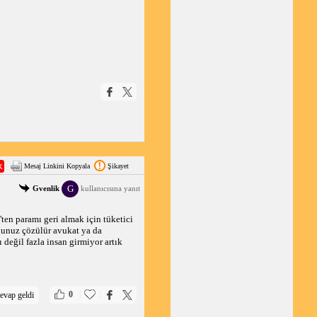
Mesaj Linkini Kopyala
Şikayet
G
Gvenlik
kullanıcısına yanıt
n paramı geri almak için tüketici 
unuz çözülür avukat ya da 
değil fazla insan girmiyor artık 
|
|
0
evap geldi