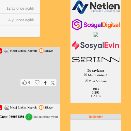
12 ay önce açıldı
4 yıl önce açıldı
Mesaj Linkini Kopyala
Şikayet
Bu sayfanın
Mobil sürümü
Mini Sürümü
|
|
0
BR3
0,261
1.2.165
Mesaj Linkini Kopyala
Şikayet
G
Guest-960064891
kullanıcısına yanıt
Reklamlar