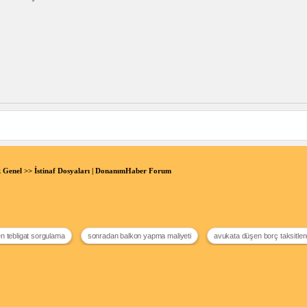
 Genel
>> İstinaf Dosyaları | DonanımHaber Forum
n tebligat sorgulama
sonradan balkon yapma maliyeti
avukata düşen borç taksitle