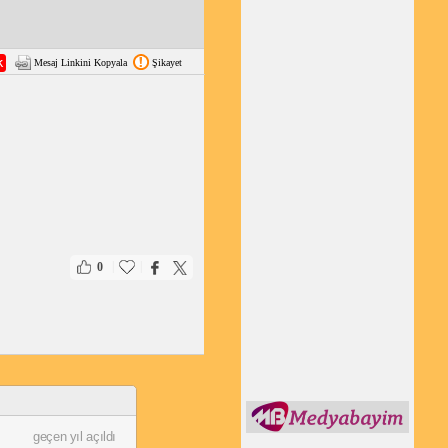
Mesaj Linkini Kopyala
Şikayet
|
|
0
geçen yıl açıldı