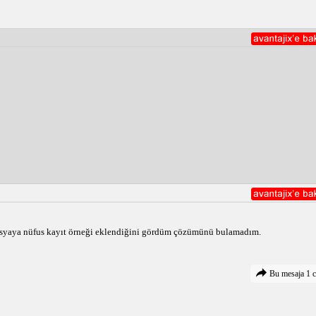
osyaya nüfus kayıt örneği eklendiğini gördüm çözümünü bulamadım.
Bu mesaja 1 c