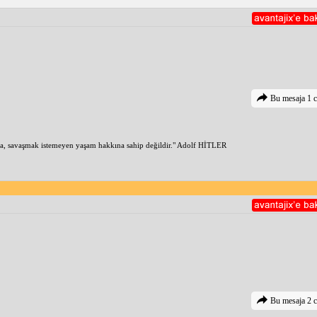
Bu mesaja 1 c
a, savaşmak istemeyen yaşam hakkına sahip değildir." Adolf HİTLER
Bu mesaja 2 c