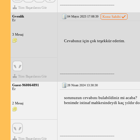
_____________________________
Tüm Başarılarını Gör
Gvenlik
04 Mayıs 2023 17:08:39
Konu Sahibi
Er
3 Mesaj
Cevabınız için çok teşekkür ederim. 
_____________________________
Tüm Başarılarını Gör
Guest-960064891
28 Nisan 2024 13:30:30
Er
sorunuzun cevabını bulabildiniz mi acaba?
benimde istinaf mahkesindeydi kaç yıldır d
2 Mesaj
_____________________________
Tüm Başarılarını Gör