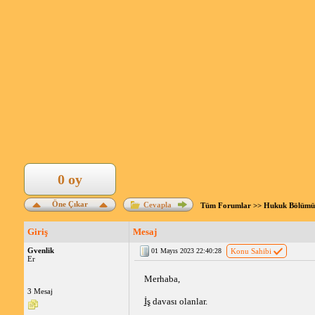
0 oy
Öne Çıkar
Cevapla
Tüm Forumlar
>>
Hukuk Bölümü
Giriş
Mesaj
Gvenlik
01 Mayıs 2023 22:40:28
Konu Sahibi
Er
Merhaba, 
3 Mesaj
İş
 davası olanlar. 