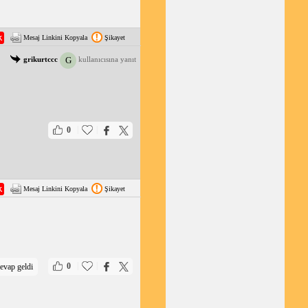
Mesaj Linkini Kopyala
Şikayet
G
grikurtccc
kullanıcısına yanıt
|
|
0
Mesaj Linkini Kopyala
Şikayet
|
|
0
evap geldi