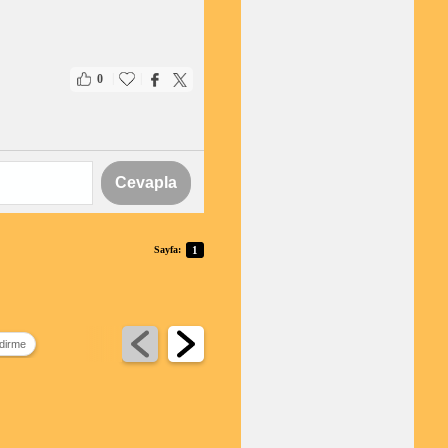
|
|
0
Cevapla
Sayfa:
1
ndirme