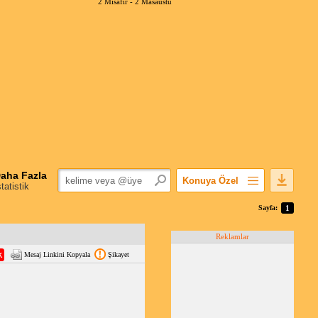
2 Misafir -
2 Masaüstü
aha Fazla
Konuya Özel
statistik
Favorilerime Ekle
Sayfa:
1
Konuyu Açandan
Reklamlar
Popüler Mesajlar
Mesaj Linkini Kopyala
Şikayet
Linkli Mesajlar
Yazdır
E-Posta Aboneliği
Konuyu Gizle