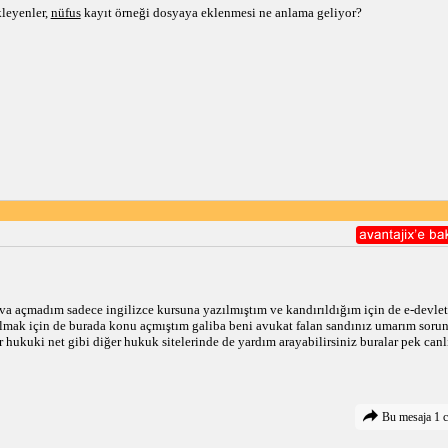
leyenler, 
nüfus
 kayıt örneği dosyaya eklenmesi ne anlama geliyor? 
açmadım sadece ingilizce kursuna yazılmıştım ve kandırıldığım için de e-devlet'te
mak için de burada konu açmıştım galiba beni avukat falan sandınız umarım sorun
hukuki net gibi diğer hukuk sitelerinde de yardım arayabilirsiniz buralar pek canlı 
Bu mesaja 1 c