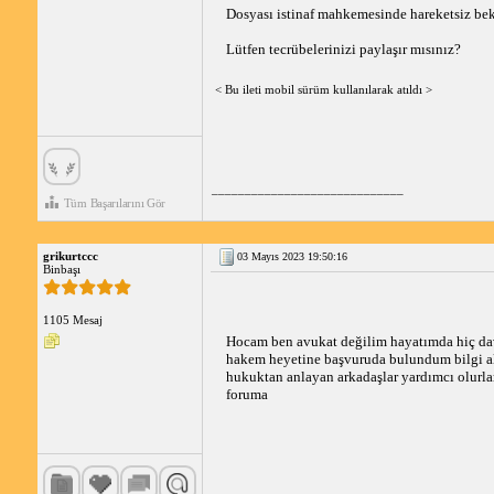
Dosyası istinaf mahkemesinde hareketsiz bek
Lütfen tecrübelerinizi paylaşır mısınız? 
< Bu ileti mobil sürüm kullanılarak atıldı >
_____________________________
Tüm Başarılarını Gör
grikurtccc
03 Mayıs 2023 19:50:16
Binbaşı
1105 Mesaj
Hocam ben avukat değilim hayatımda hiç dava 
hakem heyetine başvuruda bulundum bilgi al
hukuktan anlayan arkadaşlar yardımcı olurlar 
foruma