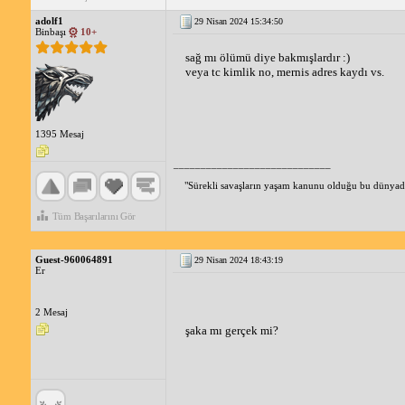
adolf1
29 Nisan 2024 15:34:50
Binbaşı
10+
sağ mı ölümü diye bakmışlardır :)
veya tc kimlik no, mernis adres kaydı vs.
1395 Mesaj
_____________________________
"Sürekli savaşların yaşam kanunu olduğu bu dünyad
Tüm Başarılarını Gör
Guest-960064891
29 Nisan 2024 18:43:19
Er
2 Mesaj
şaka mı gerçek mi?