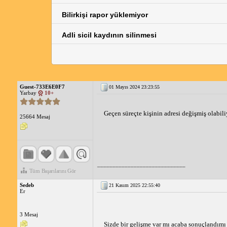
Bilirkişi rapor yüklemiyor
Adli sicil kaydının silinmesi
Guest-733E6E0F7
01 Mayıs 2024 23:23:55
Yarbay
10+
Geçen süreçte kişinin adresi değişmiş olabil
25664 Mesaj
_____________________________
Tüm Başarılarını Gör
Sedeb
21 Kasım 2025 22:55:40
Er
3 Mesaj
Sizde bir gelişme var mı acaba sonuçlandımı 