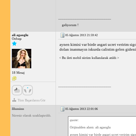
_____________________________
geliyorum !
ali agaoglu
05 Ağustos 2013 21:59:42
Onbaşı
aynen kimisi var birde asgari ucret veririm s
dolan inanmayın iskurda calistim gelen giden
< Bu ileti mobil sürüm kullanılarak atıldı >
18 Mesaj
_____________________________
Tüm Başarılarını Gör
Illuminn
05 Ağustos 2013 22:01:06
Süresiz olarak uzaklaştırıldı.
quote:
Orijinalden alıntı: ali agaoglu
aynen kimisi var birde asgari ucret veririm s