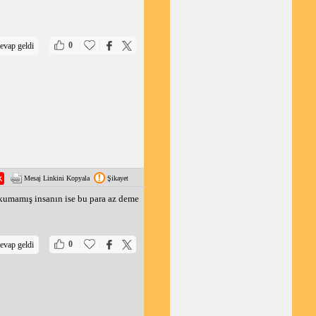
|
|
0
evap geldi
Mesaj Linkini Kopyala
Şikayet
okumamış insanın ise bu para az deme
|
|
0
evap geldi