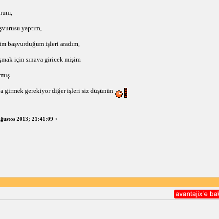
orum,
aşvurusu yaptım,
üm başvurduğum işleri aradım,
şmak için sınava giricek mişim
rmış.
ava girmek gerekiyor diğer işleri siz düşünün
Ağustos 2013; 21:41:09
>