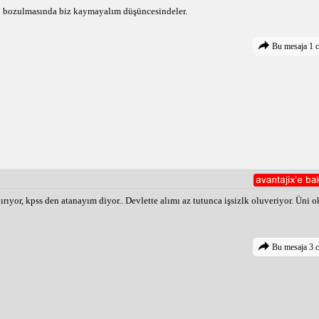
n bozulmasında biz kaymayalım düşüncesindeler.
Bu mesaja 1 c
ıyor, kpss den atanayım diyor.. Devlette alımı az tutunca işsizlk oluveriyor. Üni 
Bu mesaja 3 c