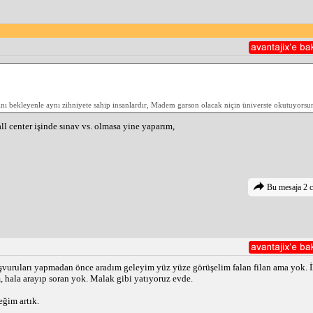
 bekleyenle aynı zihniyete sahip insanlardır, Madem garson olacak niçin üniverste okutuyorsun
l center işinde sınav vs. olmasa yine yaparım,
Bu mesaja 2 c
şvuruları yapmadan önce aradım geleyim yüz yüze görüşelim falan filan ama yok. İl
m, hala arayıp soran yok. Malak gibi yatıyoruz evde.
eğim artık.