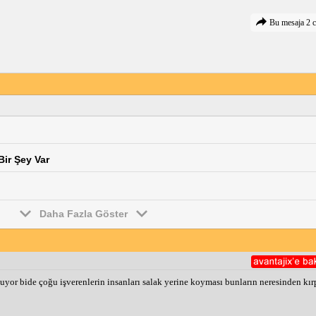
Bu mesaja 2 c
Bir Şey Var
Daha Fazla Göster
uyor bide çoğu işverenlerin insanları salak yerine koyması bunların neresinden kı