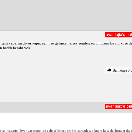
igortani yaparim diyor yapacagin ise gelince hersey senden sorumlusun kuytu kose 
in haddi hesabi yok
Bu mesaja 3 c
igortani yaparim diyor yapacagin ise gelince hersey senden sorumlusun kuytu kose de duruver di