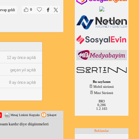
|
|
0
evap geldi
12 ay önce açıldı
geçen yıl açıldı
Bu sayfanın
8 ay önce açıldı
Mobil sürümü
Mini Sürümü
BR3
0,286
1.2.165
Mesaj Linkini Kopyala
Şikayet
rpsam kardır diye düşünmeleri
Reklamlar