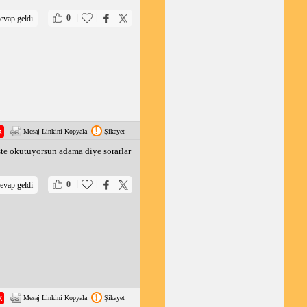
|
|
0
evap geldi
Mesaj Linkini Kopyala
Şikayet
te okutuyorsun adama diye sorarlar
|
|
0
evap geldi
Mesaj Linkini Kopyala
Şikayet