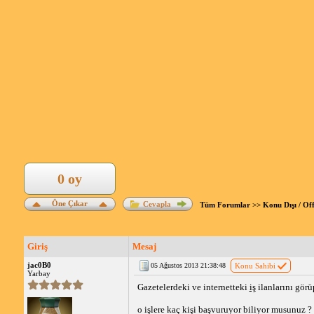
0 oy
Öne Çıkar
Cevapla
Tüm Forumlar
>>
Konu Dışı / Of
Giriş
Mesaj
jac0B0
05 Ağustos 2013 21:38:48
Konu Sahibi
Yarbay
Gazetelerdeki ve internetteki
iş
ilanlarını görü
o işlere kaç kişi başvuruyor biliyor musunuz ?