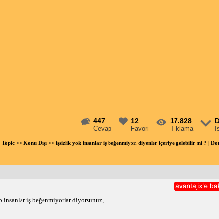
447
12
17.828
D
Cevap
Favori
Tıklama
İ
f Topic
>>
Konu Dışı
>> işsizlik yok insanlar iş beğenmiyor. diyenler içeriye gelebilir mi ? 
p insanlar iş beğenmiyorlar diyorsunuz,