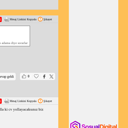
Mesaj Linkini Kopyala
Şikayet
 adama diye sorarlar
|
|
0
evap geldi
Mesaj Linkini Kopyala
Şikayet
la ki cv yollayacaksınız biz