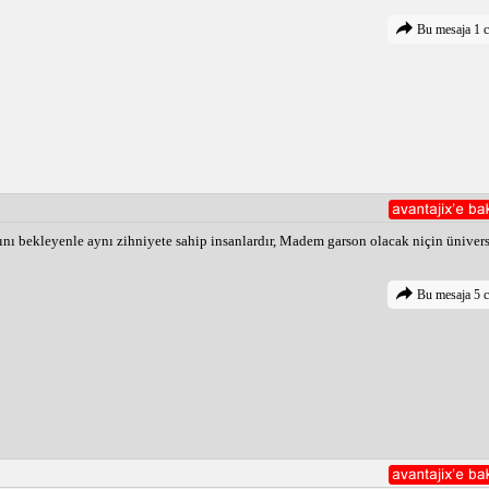
Bu mesaja 1 c
 bekleyenle aynı zihniyete sahip insanlardır, Madem garson olacak niçin ünivers
Bu mesaja 5 c