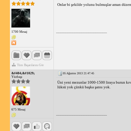
Onlar bi şekilde yolunu bulmuşlar aman düze
_____________________________
1700 Mesaj
Tüm Başarılarını Gör
&#484;&#1029;
05 Ağustos 2013 21:47:45
Yüzbaşı
Üni yeni mezunlar 1000-1500 liraya burun kıvır
lüksü yok çünkü başka şansı yok.
675 Mesaj
_____________________________