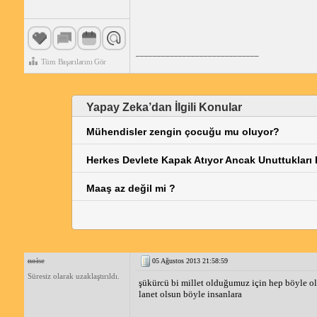
_____________________________
Tüm Başarılarını Gör
Yapay Zeka’dan İlgili Konular
Mühendisler zengin çocuğu mu oluyor?
Herkes Devlete Kapak Atıyor Ancak Unuttukları 
Maaş az değil mi ?
noise
05 Ağustos 2013 21:58:59
Süresiz olarak uzaklaştırıldı.
şükürcü bi millet olduğumuz için hep böyle ol
lanet olsun böyle insanlara