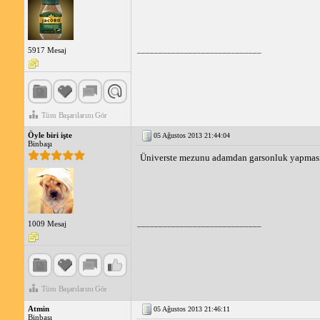
_____________________________
5917 Mesaj
Tüm Başarılarını Gör
Öyle biri işte
05 Ağustos 2013 21:44:04
Binbaşı
Üniverste mezunu adamdan garsonluk yapmasını
_____________________________
1009 Mesaj
Tüm Başarılarını Gör
Atmin
05 Ağustos 2013 21:46:11
Binbaşı