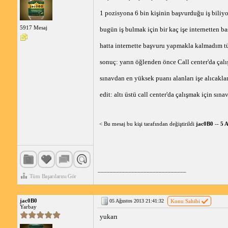
1 pozisyona 6 bin kişinin başvurduğu iş biliy
5917 Mesaj
bugün iş bulmak için bir kaç işe internetten b
hatta internette başvuru yapmakla kalmadım t
sonuç: yarın öğlenden önce Call center'da çalı
sınavdan en yüksek puanı alanları işe alıcakla
edit: altı üstü call center'da çalışmak için sın
< Bu mesaj bu kişi tarafından değiştirildi
jac0B0
--
5 
_____________________________
Tüm Başarılarını Gör
jac0B0
05 Ağustos 2013 21:41:32
Konu Sahibi
Yarbay
yukarı