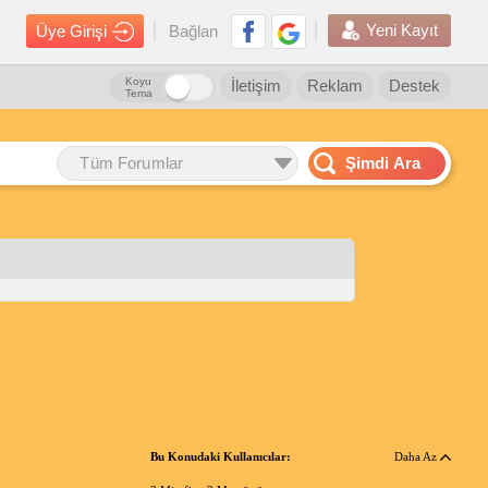
Yeni Kayıt
Üye Girişi
Bağlan
Koyu
İletişim
Reklam
Destek
Tema
Tüm Forumlar
Şimdi Ara
Bu Konudaki Kullanıcılar:
Daha Az