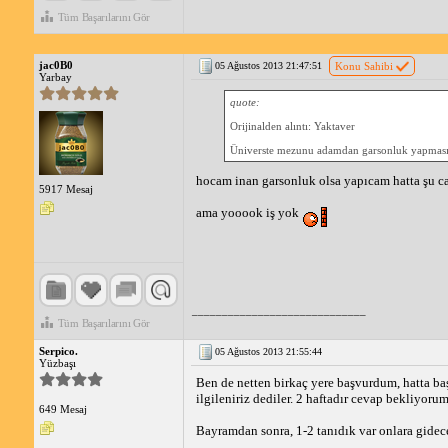
Tüm Başarılarını Gör
jac0B0
05 Ağustos 2013 21:47:51
Konu Sahibi
Yarbay
quote:
Orijinalden alıntı: Yaktaver
Üniverste mezunu adamdan garsonluk yapmasını
hocam inan garsonluk olsa yapıcam hatta şu cal
5917 Mesaj
ama yooook iş yok
_____________________________
Tüm Başarılarını Gör
Serpico.
05 Ağustos 2013 21:55:44
Yüzbaşı
Ben de netten birkaç yere başvurdum, hatta ba
ilgileniriz dediler. 2 haftadır cevap bekliyoru
649 Mesaj
Bayramdan sonra, 1-2 tanıdık var onlara gidec