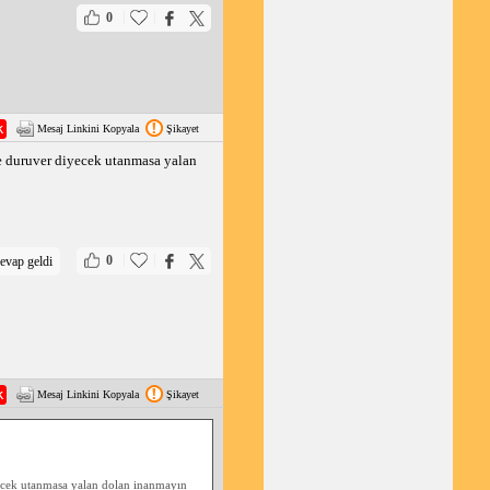
|
|
0
Mesaj Linkini Kopyala
Şikayet
de duruver diyecek utanmasa yalan
|
|
0
evap geldi
Mesaj Linkini Kopyala
Şikayet
yecek utanmasa yalan dolan inanmayın