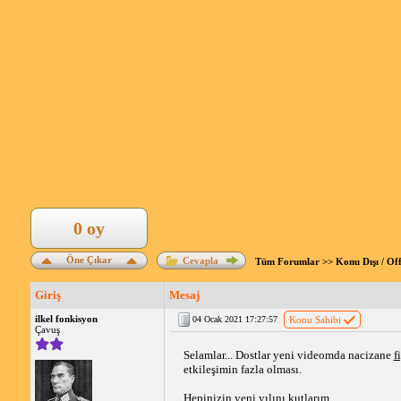
0 oy
Öne Çıkar
Cevapla
Tüm Forumlar
>>
Konu Dışı / Of
Giriş
Mesaj
ilkel fonkisyon
04 Ocak 2021 17:27:57
Konu Sahibi
Çavuş
Selamlar... Dostlar yeni videomda nacizane 
f
etkileşimin fazla olması. 
Hepinizin yeni yılını kutlarım. 