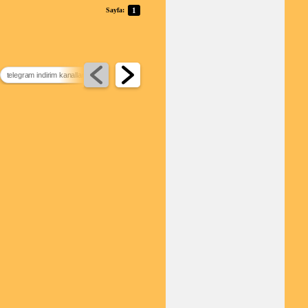
Sayfa:
1
telegram indirim kanalları
samsung galaxy beam
en iyi deprem uygulaması