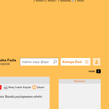
2 Misafir (1 Mobil) -
1 Masaüstü
,
1 Mobil
aha Fazla
Konuya Özel
statistik
Favorilerime Ekle
Sayfa:
1
Konuyu Açandan
Reklamlar
Popüler Mesajlar
Mesaj Linkini Kopyala
Şikayet
Linkli Mesajlar
Yazdır
tur. Burada paylaşmamın sebebi 
E-Posta Aboneliği
Konuyu Gizle