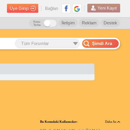
Yeni Kayıt
Üye Girişi
Bağlan
Koyu
İletişim
Reklam
Destek
Tema
Tüm Forumlar
Şimdi Ara
Bu Konudaki Kullanıcılar:
Daha Az