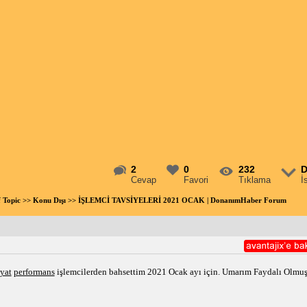
2
0
232
D
Cevap
Favori
Tıklama
İ
f Topic
>>
Konu Dışı
>> İŞLEMCİ TAVSİYELERİ 2021 OCAK | DonanımHaber Forum
iyat
performans
 işlemcilerden bahsettim 2021 Ocak ayı için. Umarım Faydalı Olmuş