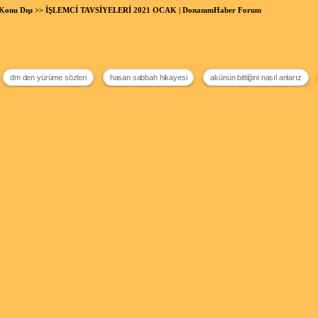
Konu Dışı
>> İŞLEMCİ TAVSİYELERİ 2021 OCAK | DonanımHaber Forum
dm den yürüme sözleri
hasan sabbah hikayesi
akünün bittiğini nasıl anlarız