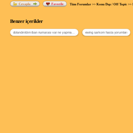
Cevapla
Favorile
Tüm Forumlar
>>
Konu Dışı / Off Topic
>>
Benzer içerikler
dolandırıldım iban numarası var ne yapmalıyım
ewing sarkom hasta yorumları