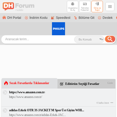
Uygulama
Teknoloji
Giriş ve
ile Aç
Haberleri
Kayıt
DH Portal
İndirim Kodu
Speedtest
Bölüme Git
Destek
Sıcak Fırsatlarda Tıklananlar
Gizle
Editörün Seçtiği Fırsatlar
https://www.amazon.com.tr/
https://www.amazon.com.tr/
4 hafta önce
adidas Erkek OTR 3S JACKET M Spor Üst Giyim WHI...
https://www.amazon.com.tr/adidas-Erkek-JAC...