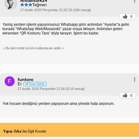
Arslanturk24
Teğmen
17 Aralık 2020 Perşembe 21:52:29 (266 mesaj)
0
Yanlış yerden işlemi yapıyorsunuz Whatsapp girin ardından “Ayarlar”a gelin
burada “WhatsApp Web/Masaüstü” yazar oraya tıklayın. Ardından gelen
ekrandan “QR Kodunu Tara” diyip tarayın. İşlem bu kadar.
< Bu ileti mobil sürüm kullanılarak atıldı >
funtoro
F
Er
Konu Sahibi
17 Aralık 2020 Perşembe 21:56:32 (6 mesaj)
0
Yok hocam dediğiniz yerden yapıyorum ama yinede hata alıyorum.
Yapay Zeka
’dan İlgili Konular