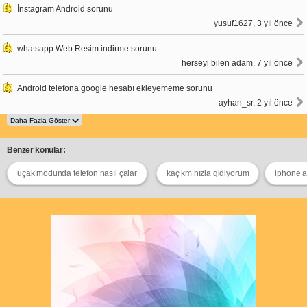
İnstagram Android sorunu
yusuf1627, 3 yıl önce
whatsapp Web Resim indirme sorunu
herseyi bilen adam, 7 yıl önce
Android telefona google hesabı ekleyememe sorunu
ayhan_sr, 2 yıl önce
Benzer konular:
uçak modunda telefon nasıl çalar
kaç km hızla gidiyorum
iphone 