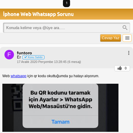
1
İphone Web Whatsapp Sorunu
Cevap Yaz
funtoro
F
Er
Konu Sahibi
17 Aralık 2020 Perşembe 13:28:45 (6 mesaj)
0
Web
whatsapp
için qr kodu okuttuğumda şu hatayı alıyorum.