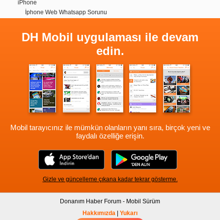
iPhone
İphone Web Whatsapp Sorunu
DH Mobil uygulaması ile devam
edin.
Mobil tarayıcınız ile mümkün olanların yanı sıra, birçok yeni ve
faydalı özelliğe erişin.
Gizle ve güncelleme çıkana kadar tekrar gösterme.
Donanım Haber Forum - Mobil Sürüm
Hakkımızda
|
Yukarı