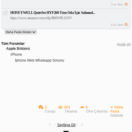
3 sa. önce
HONEYWELL QuietSet HYF260 Tüm Oda İçin Salınıml...
https://www.amazon.com.tr/dp/B06W9LSS3V
6 sa. önce
Tüm Forumlar
Aşağı git
Apple Bölümü
iPhone
İphone Web Whatsapp Sorunu
2
363
0
Daha
Cevap
Tıklama
Öne Çıkarma
Fazla
İstatistik
Sayfaya Git