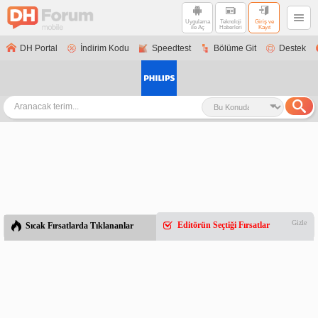
Uygulama
Teknoloji
Giriş ve
ile Aç
Haberleri
Kayıt
DH Portal
İndirim Kodu
Speedtest
Bölüme Git
Destek
Gizle
Editörün Seçtiği Fırsatlar
Sıcak Fırsatlarda Tıklananlar