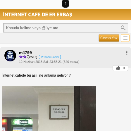
1
İNTERNET CAFE DE ER ERBAŞ
Cevap Yaz
m4799
Çavuş
Konu Sahibi
12 Haziran 2018 Salı 23:55:21 (340 mesaj)
0
İnternet cafede bu asılı ne anlama geliyor ?