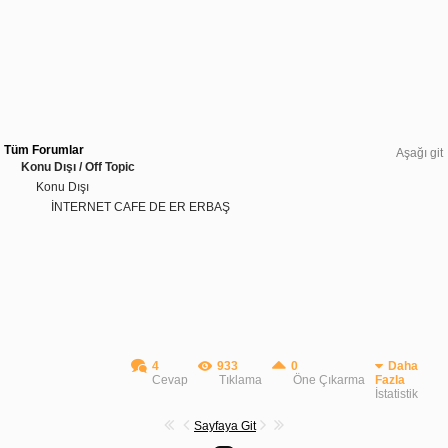
Tüm Forumlar
Aşağı git
Konu Dışı / Off Topic
Konu Dışı
İNTERNET CAFE DE ER ERBAŞ
4
933
0
Daha
Cevap
Tıklama
Öne Çıkarma
Fazla
İstatistik
Sayfaya Git