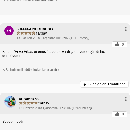
Guest-D50B08F8B
G
Yarbay
13 Haziran 2018 Çarşamba 00:03:07 (11601 mesaj)
0
Bir ara “Er ve Erbaş giremez” tabelası vardı çoğu yerde. Şimdi hiç
görmüyorum.
< Bu ileti mobil sürüm kullanılarak atıldı >
Buna gelen
1 yanıtı gör.
alimmm78
Yarbay
13 Haziran 2018 Çarşamba 00:38:06 (18921 mesaj)
0
Sebebi neydi