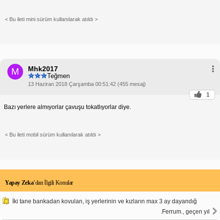
< Bu ileti mini sürüm kullanılarak atıldı >
Mhk2017
M
Teğmen
13 Haziran 2018 Çarşamba 00:51:42 (455 mesaj)
1
Bazı yerlere almıyorlar çavuşu tokatlıyorlar diye.
< Bu ileti mobil sürüm kullanılarak atıldı >
Yapay Zeka
’dan İlgili Konular
İki tane bankadan kovulan, iş yerlerinin ve kızların max 3 ay dayandığ
.Ferrum., geçen yıl