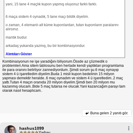
yani, 15 tane 4 maçlık kupon yapmış oluyoruz farklı farklı.
6 maça sistem 4 oynadık, 5 tane maçı bildik diyelim.
o zaman, 4 elemanlı alt küme kuponlardan, tutan kuponların paralarını
alırsınız.
mantık budur.
arkadaş yukarıda yazmış, bu bir kombinasyondur.
Alıntıları Göster
Kombinasyonun ne işe yaradığını biliyorum.Össde az çözmedik o
problemleri.Ama sitem tablosunu ben herlade kendi yaptıkları programlama
ile para oranını belirliyor zannediyordum..Şimdi sorum şu.6 maç oynayıp
sistem 4 ü işaretledim diyelim.Buda 1 misli kupon bedelinin 15 milyon
yapması demektir heralde..6 maç oynadım ve sistem 4 ü işaretledim..2 maç
yattı.Tutan 4 maçın oranıda 20 milyon diyelim.Şimdi ben 20 milyon mu
kazanmış olucam..Bide 5 maç tutarsa ne olucak.Yani kazancağım parayı tam
olarak nasıl hesaplıcam..
Buna gelen
2 yanıtı gör.
hashus1099
Yarbay