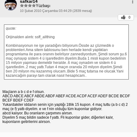
safkar14
Yüzbaşı
10 Şubat 2010 Çarşamba 03:44:29 (2839 mesaj)
0
quote:
Orijinalden alıntı: ssff_allthing
Kombinasyonun ne işe yaradığını biliyorum.Össde az çözmedik o
problemleri.Ama sitem tablosunu ben herlade kendi yaptıkları
programlama ile para oranını belirliyor zannediyordum..Şimdi sorum şu.6
maç oynayıp sistem 4 ü işaretledim diyelim.Buda 1 misli kupon bedelinin
15 milyon yapması demektir heralde..6 maç oynadım ve sistem 4 ü
işaretledim..2 maç yattı.Tutan 4 maçın oranıda 20 milyon diyelim.Şimdi
ben 20 milyon mu kazanmış olucam..Bide 5 maç tutarsa ne olucak.Yani
kazancağım parayı tam olarak nasıl hesaplıcam..
Maçların a b c d e f olsun.
ABCD ABCE ABCF ABDE ABDF ABEF ACDE ACDF ACEF ADEF BCDE BCDF
BCEF BDEF CDEF
Yukardakiler iddanın senin için yaptığı 1tllik 15 kupon. 4 maç tuttu (a b c d) 2
maç (e f) yattı diyelim. e ve f nin olduğu tüm kuponlar gidiyor.
abcd kalıyor. Bu oranların çarpımını alırsın.
Diyelim 5 maç bildin sadece f yattı. Fli kuponlar gider, diğerleri kalır,
kuponların getirilerini alırson.