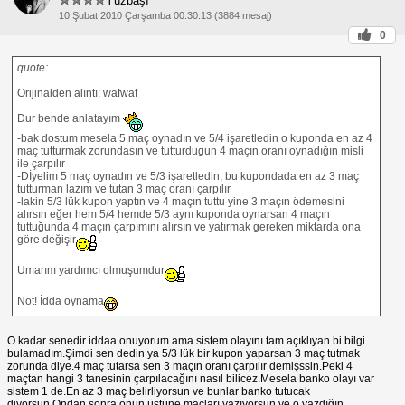
Yüzbaşı
10 Şubat 2010 Çarşamba 00:30:13 (3884 mesaj)
0
quote:
Orijinalden alıntı: wafwaf
Dur bende anlatayım
-bak dostum mesela 5 maç oynadın ve 5/4 işaretledin o kuponda en az 4
maç tutturmak zorundasın ve tutturdugun 4 maçın oranı oynadığın misli
ile çarpılır
-Dİyelim 5 maç oynadın ve 5/3 işaretledin, bu kupondada en az 3 maç
tutturman lazım ve tutan 3 maç oranı çarpılır
-lakin 5/3 lük kupon yaptın ve 4 maçın tuttu yine 3 maçın ödemesini
alırsın eğer hem 5/4 hemde 5/3 aynı kuponda oynarsan 4 maçın
tuttuğunda 4 maçın çarpımını alırsın ve yatırmak gereken miktarda ona
göre değişir
Umarım yardımcı olmuşumdur
Not! İdda oynama
O kadar senedir iddaa onuyorum ama sistem olayını tam açıklıyan bi bilgi
bulamadım.Şimdi sen dedin ya 5/3 lük bir kupon yaparsan 3 maç tutmak
zorunda diye.4 maç tutarsa sen 3 maçın oranı çarpılır demişssin.Peki 4
maçtan hangi 3 tanesinin çarpılacağını nasıl bilicez.Mesela banko olayı var
sistem 1 de.En az 3 maç belirliyorsun ve bunlar banko tutucak
diyorsun.Ondan sonra onun üstüne maçları yazıyorsun ve o yazdığın