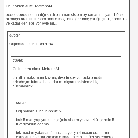
Orijinalden alıntı: MetronoM
eeeeeeeeee ne mantığı kaldı o zaman sistem oynamanın... yani 1,9 ise
bi maçın oranı tuttursam dahi o maçı bir diğer maç yattığı için 1,9 oran 1,2
ye kadar gerilebiliyor öyle mi...
quote:
Orijinalden alıntı: BoRDoX
quote:
Orijinalden alıntı: MetronoM
en altta maksimum kazanç diye bi şey var peki o nedir
arkadaşım tutarsa bu kadar mı alıyorum sisteme hiç
düşmeden?
quote:
Orijinalden alıntı: r0bb3n59
bak 5 mac yapıyorsun aşağıda sistem yazıyor 4 ü işaretle 5
tl verıyorsun adama...
tek mactan yatarsan 4 mac tutuyor ya 4 macın oranlarını
carpcan ne kadar cıkarsa o kadar alcan... diğer sistemlerde