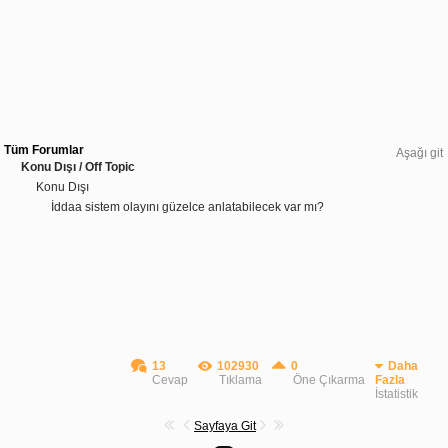
Tüm Forumlar
Aşağı git
Konu Dışı / Off Topic
Konu Dışı
İddaa sistem olayını güzelce anlatabilecek var mı?
13
102930
0
Daha
Cevap
Tıklama
Öne Çıkarma
Fazla
İstatistik
Sayfaya Git