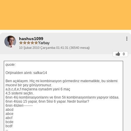
hashus1099
Yarbay
10 Şubat 2010 Çarşamba 01:41:31 (36540 mesaj)
0
quote:
Orijinalden alıntı: safkar14
Ben açıklayım. Hiç mi kombinasyon görmedinz matematikte, bu sistemi
mucevi bir şey görüyorsunuz.
a,b,c,d,e,f maçlarına oynadım yani 6 maç
4,5 sistemi seçtin.
6nın 4lü kombinasyonlarını ve 6nın 5li kombinasyonlarını yapıyor iddaa.
6nın 4lüsü 15 yapar, 6nın 5lisi 6 yapar. Nedir bunlar?
6nin 4lüleri--------
abcd
abce
abcf
bcde
bcdf
--