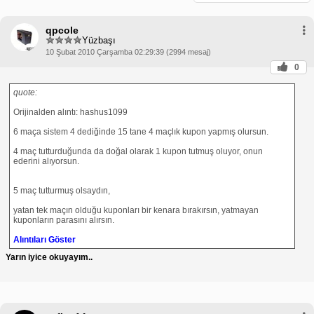
qpcole
Yüzbaşı
10 Şubat 2010 Çarşamba 02:29:39 (2994 mesaj)
0
quote:
Orijinalden alıntı: hashus1099
6 maça sistem 4 dediğinde 15 tane 4 maçlık kupon yapmış olursun.
4 maç tutturduğunda da doğal olarak 1 kupon tutmuş oluyor, onun
ederini alıyorsun.
5 maç tutturmuş olsaydın,
yatan tek maçın olduğu kuponları bir kenara bırakırsın, yatmayan
kuponların parasını alırsın.
Alıntıları Göster
Yarın iyice okuyayım..