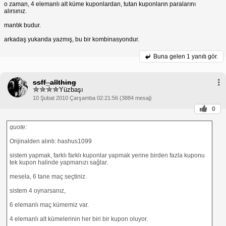
o zaman, 4 elemanlı alt küme kuponlardan, tutan kuponların paralarını
alırsınız.
mantık budur.
arkadaş yukarıda yazmış, bu bir kombinasyondur.
Buna gelen
1 yanıtı gör.
ssff_allthing
Yüzbaşı
10 Şubat 2010 Çarşamba 02:21:56 (3884 mesaj)
0
quote:
Orijinalden alıntı: hashus1099
sistem yapmak, farklı farklı kuponlar yapmak yerine birden fazla kuponu
tek kupon halinde yapmanızı sağlar.
mesela, 6 tane maç seçtiniz.
sistem 4 oynarsanız,
6 elemanlı maç kümemiz var.
4 elemanlı alt kümelerinin her biri bir kupon oluyor.