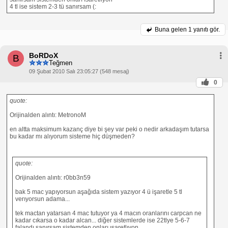
4 tl ise sistem 2-3 tü sanırsam (:
Buna gelen
1 yanıtı gör.
BoRDoX
B
Teğmen
09 Şubat 2010 Salı 23:05:27 (548 mesaj)
0
quote:
Orijinalden alıntı: MetronoM
en altta maksimum kazanç diye bi şey var peki o nedir arkadaşım tutarsa
bu kadar mı alıyorum sisteme hiç düşmeden?
quote:
Orijinalden alıntı: r0bb3n59
bak 5 mac yapıyorsun aşağıda sistem yazıyor 4 ü işaretle 5 tl
verıyorsun adama...
tek mactan yatarsan 4 mac tutuyor ya 4 macın oranlarını carpcan ne
kadar cıkarsa o kadar alcan... diğer sistemlerde ise 22tlye 5-6-7
falandı sanırsam sistemden onları ısaretlıyon