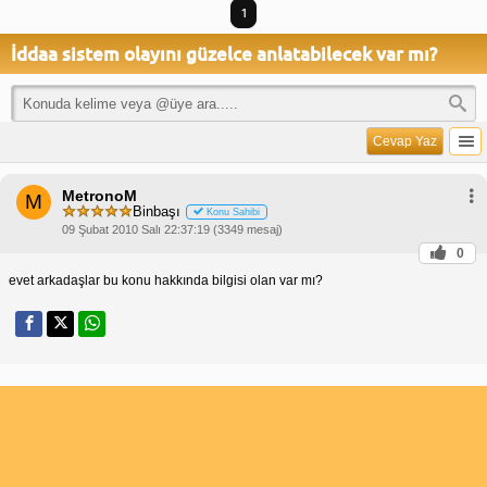
1
İddaa sistem olayını güzelce anlatabilecek var mı?
Cevap Yaz
MetronoM
M
Binbaşı
Konu Sahibi
09 Şubat 2010 Salı 22:37:19 (3349 mesaj)
0
evet arkadaşlar bu konu hakkında bilgisi olan var mı?