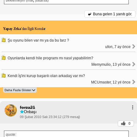
beklemeyin (maç yatarsa)
Buna gelen
1 yanıtı gör.
Yapay Zeka
’dan İlgili Konular
Şu oyunu bilen var mı ya da bu tarz ?
ufon, 7 ay önce
Oyunlarda kendi hile programı mı nasıl yapabilirim?
Memymulio, 13 yıl önce
Kendi İş'ini kurup başarılı olan arkadaş var mı?
MCUmaster, 12 yıl önce
forza21
Onbaşı
09 Şubat 2010 Salı 23:34:12 (279 mesaj)
0
quote: