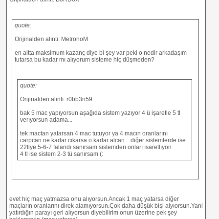
quote:
Orijinalden alıntı: MetronoM
en altta maksimum kazanç diye bi şey var peki o nedir arkadaşım
tutarsa bu kadar mı alıyorum sisteme hiç düşmeden?
quote:
Orijinalden alıntı: r0bb3n59
bak 5 mac yapıyorsun aşağıda sistem yazıyor 4 ü işaretle 5 tl
verıyorsun adama...
tek mactan yatarsan 4 mac tutuyor ya 4 macın oranlarını
carpcan ne kadar cıkarsa o kadar alcan... diğer sistemlerde ise
22tlye 5-6-7 falandı sanırsam sistemden onları ısaretlıyon
4 tl ise sistem 2-3 tü sanırsam (:
evet hiç maç yatmazsa onu alıyorsun.Ancak 1 maç yatarsa diğer
maçların oranlarını direk alamıyorsun.Çok daha düşük bişi alyıorsun.Yani
yatırdığın parayı geri alıyorsun diyebilirim onun üzerine pek şey