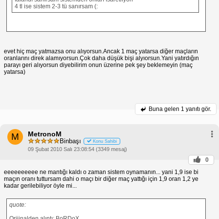
4 tl ise sistem 2-3 tü sanırsam (:
evet hiç maç yatmazsa onu alıyorsun.Ancak 1 maç yatarsa diğer maçların
oranlarını direk alamıyorsun.Çok daha düşük bişi alyıorsun.Yani yatırdığın
parayı geri alıyorsun diyebilirim onun üzerine pek şey beklemeyin (maç
yatarsa)
Buna gelen
1 yanıtı gör.
MetronoM
M
Binbaşı
Konu Sahibi
09 Şubat 2010 Salı 23:08:54 (3349 mesaj)
0
eeeeeeeeee ne mantığı kaldı o zaman sistem oynamanın... yani 1,9 ise bi
maçın oranı tuttursam dahi o maçı bir diğer maç yattığı için 1,9 oran 1,2 ye
kadar gerilebiliyor öyle mi...
quote:
Orijinalden alıntı: BoRDoX