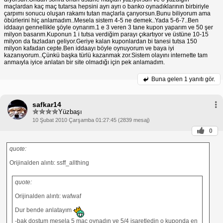
maçlardan kaç maç tutarsa hepsini ayrı ayrı o banko oynadıklarının birbiriyle
çarpımı sonucu oluşan rakamı tutan maçlarla çarıyorsun.Bunu biliyorum ama
öbürlerini hiç anlamadım..Mesela sistem 4-5 ne demek..Yada 5-6-7..Ben
iddaayı gennellikle şöyle oynarım.1 e 3 veren 3 tane kupon yaparım ve 50 şer
milyon basarım.Kuponun 1 i tutsa verdiğim parayı çıkartıyor ve üstüne 10-15
milyon da fazladan geliyor.Geriye kalan kuponlardan bi tanesi tutsa 150
milyon kafadan cepte.Ben iddaayı böyle oynuyorum ve baya iyi
kazanıyorum..Çünkü başka türlü kazanmak zor.Sistem olayını internette tam
anmaıyla iyice anlatan bir site olmadığı için pek anlamadım.
Buna gelen
1 yanıtı gör.
safkar14
Yüzbaşı
10 Şubat 2010 Çarşamba 01:27:45 (2839 mesaj)
0
quote:
Orijinalden alıntı: ssff_allthing
quote:
Orijinalden alıntı: wafwaf
Dur bende anlatayım
-bak dostum mesela 5 maç oynadın ve 5/4 işaretledin o kuponda en