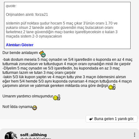
quote:
Orijinalden alıntı: forza21
sistemin püf noktası şudur hocam 5 maç çıkar 3'ünün oranı 1.70 ve
yukarsı olsun 2 tanede adın gibi güvendin maç bulacaksın oranı
farketmez.2 tane güvendiğin maçı banko işaretliyeceksin o kalan 3
maçada sistem 2-3 oynayacaksın
Alıntıları Göster
Dur bende anlatayım
-bak dostum mesela 5 maç oynadın ve 5/4 işaretledin o kuponda en az 4 maç
tutturmak zorundasın ve tutturdugun 4 maçın oranı oynadığın misli ile çarpılır
-Dİyelim 5 maç oynadın ve 5/3 işaretledin, bu kupondada en az 3 maç
tutturman lazım ve tutan 3 maç oranı çarpılır
-lakin 5/3 lük kupon yaptın ve 4 maçın tuttu yine 3 maçın ödemesini alırsın
eğer hem 5/4 hemde 5/3 aynı kuponda oynarsan 4 maçın tuttuğunda 4 maçın
çarpımını alırsın ve yatırmak gereken miktarda ona göre değişir
Umarım yardımcı olmuşumdur
Not! İdda oynama
Buna gelen
1 yanıtı gör.
ssff_allthing