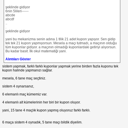
şeklinde gidiyor
6nin 5lileri------
abcde
abcdf
..
.
şeklinde gidiyor
yani bu mekanizma senin adına 1 tllik 21 adet kupon yapıyor. Sen gidip
tek tek 21 kupon yapmıyorsun. Mesela a maçı tutmadı, a maçının olduğu
tüm kuponlar gidiyor. a maçının olmadığı kuponlardaki getiriyi alıyorsun.
Bu kadar basit. İlk okul matematiği yani.
Alıntıları Göster
sistem yapmak, farklı farklı kuponlar yapmak yerine birden fazla kuponu tek
kupon halinde yapmanızı sağlar.
mesela, 6 tane maç seçtiniz.
sistem 4 oynarsanız,
6 elemanlı maç kümemiz var.
4 elemanlı alt kümelerinin her biri bir kupon oluyor.
yani, 15 tane 4 maçlık kupon yapmış oluyoruz farklı farklı.
6 maça sistem 4 oynadık, 5 tane maçı bildik diyelim.