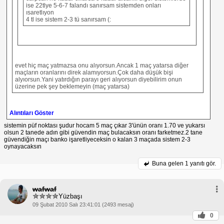
ise 22tlye 5-6-7 falandı sanırsam sistemden onları
ısaretlıyon
4 tl ise sistem 2-3 tü sanırsam (:
evet hiç maç yatmazsa onu alıyorsun.Ancak 1 maç yatarsa diğer
maçların oranlarını direk alamıyorsun.Çok daha düşük bişi
alyıorsun.Yani yatırdığın parayı geri alıyorsun diyebilirim onun
üzerine pek şey beklemeyin (maç yatarsa)
Alıntıları Göster
sistemin püf noktası şudur hocam 5 maç çıkar 3'ünün oranı 1.70 ve yukarsı
olsun 2 tanede adın gibi güvendin maç bulacaksın oranı farketmez.2 tane
güvendiğin maçı banko işaretliyeceksin o kalan 3 maçada sistem 2-3
oynayacaksın
Buna gelen
1 yanıtı gör.
wafwaf
Yüzbaşı
09 Şubat 2010 Salı 23:41:01 (2493 mesaj)
0