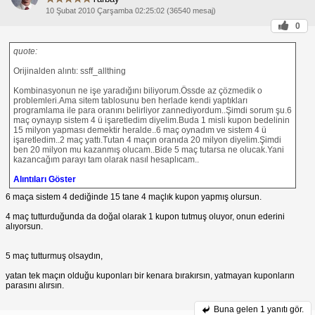
10 Şubat 2010 Çarşamba 02:25:02 (36540 mesaj)
0
quote:
Orijinalden alıntı: ssff_allthing
Kombinasyonun ne işe yaradığını biliyorum.Össde az çözmedik o
problemleri.Ama sitem tablosunu ben herlade kendi yaptıkları
programlama ile para oranını belirliyor zannediyordum..Şimdi sorum şu.6
maç oynayıp sistem 4 ü işaretledim diyelim.Buda 1 misli kupon bedelinin
15 milyon yapması demektir heralde..6 maç oynadım ve sistem 4 ü
işaretledim..2 maç yattı.Tutan 4 maçın oranıda 20 milyon diyelim.Şimdi
ben 20 milyon mu kazanmış olucam..Bide 5 maç tutarsa ne olucak.Yani
kazancağım parayı tam olarak nasıl hesaplıcam..
Alıntıları Göster
6 maça sistem 4 dediğinde 15 tane 4 maçlık kupon yapmış olursun.
4 maç tutturduğunda da doğal olarak 1 kupon tutmuş oluyor, onun ederini
alıyorsun.
5 maç tutturmuş olsaydın,
yatan tek maçın olduğu kuponları bir kenara bırakırsın, yatmayan kuponların
parasını alırsın.
Buna gelen
1 yanıtı gör.