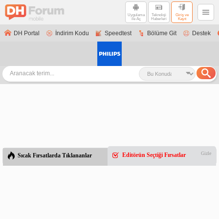
Uygulama
Teknoloji
Giriş ve
ile Aç
Haberleri
Kayıt
DH Portal
İndirim Kodu
Speedtest
Bölüme Git
Destek
Gizle
Editörün Seçtiği Fırsatlar
Sıcak Fırsatlarda Tıklananlar