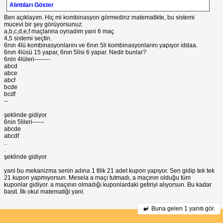
Alıntıları Göster
Ben açıklayım. Hiç mi kombinasyon görmedinz matematikte, bu sistemi
mucevi bir şey görüyorsunuz.
a,b,c,d,e,f maçlarına oynadım yani 6 maç
4,5 sistemi seçtin.
6nın 4lü kombinasyonlarını ve 6nın 5li kombinasyonlarını yapıyor iddaa.
6nın 4lüsü 15 yapar, 6nın 5lisi 6 yapar. Nedir bunlar?
6nin 4lüleri--------
abcd
abce
abcf
bcde
bcdf
--
şeklinde gidiyor
6nin 5lileri------
abcde
abcdf
..
.
şeklinde gidiyor
yani bu mekanizma senin adına 1 tllik 21 adet kupon yapıyor. Sen gidip tek tek
21 kupon yapmıyorsun. Mesela a maçı tutmadı, a maçının olduğu tüm
kuponlar gidiyor. a maçının olmadığı kuponlardaki getiriyi alıyorsun. Bu kadar
basit. İlk okul matematiği yani.
Buna gelen
1 yanıtı gör.