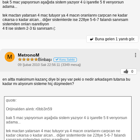
bak 5 mac yapıyorsun aşağıda sistem yazıyor 4 ü işaretle 5 tl verıyorsun
sistemdir. Bu sistemde 3 farklı kombinasyon vardır:
adama...
Maç 3 doğru
tek mactan yatarsan 4 mac tutuyor ya 4 macın oranlarını carpcan ne kadar
Sistem 3 4 Hesaplama 1 Maç Yatarsa
Maç 1 yanlış,
cıkarsa o kadar alcan... diğer sistemlerde ise 22tlye 5-6-7 falandı sanırsam
3 4 sistemi, 4 maçın seçildiği ve bunların 1'inin
sistemden onları ısaretlıyon
yanlış tahmin edilmesine rağmen yine de
4 tl ise sistem 2-3 tü sanırsam (:
kazanabileceğiniz bir sistemdir. Bu sistemde 10
farklı kombinasyon vardır:
Buna gelen
1 yanıtı gör.
diğerleri doğru
Maç 2 yanlış, diğerleri doğru
...
Maç 4 yanlış, diğerleri doğru
MetronoM
M
Binbaşı
Konu Sahibi
Kuponlarda 1 Maç Yatarsa Ne Olur?
09 Şubat 2010 Salı 22:56:11 (3349 mesaj)
Bir sistem kuponunda 1 maç yatması durumunda, o
0
maçı içeren tüm kombinasyonlar kaybeder. Ancak,
sisteminizin gerektirdiği minimum doğru tahmin
en altta maksimum kazanç diye bi şey var peki o nedir arkadaşım tutarsa bu
sayısına ulaşıyorsanız, yine de kazanabilirsiniz.
kadar mı alıyorum sisteme hiç düşmeden?
Örneğin, 1 2 3 sisteminde 1 maç yatarsa ve diğer 2
maçı doğru tahmin ederseniz, kuponunuzu
kazanırsınız.
quote:
İddaa'da Sistem Nedir?
İddaa'da sistem, birden fazla maçı tek bir kuponda
Orijinalden alıntı: r0bb3n59
oynamanıza olanak tanıyan ve en az kaç maçın
doğru tahmin edilmesi gerektiğini belirleyen bir
bak 5 mac yapıyorsun aşağıda sistem yazıyor 4 ü işaretle 5 tl verıyorsun
bahis türüdür. Sistem kuponları, farklı sistem
adama...
türlerine göre oluşturulur ve 1 maç yatması
tek mactan yatarsan 4 mac tutuyor ya 4 macın oranlarını carpcan ne
durumunda ne olacağı sistemin türüne göre değişir.
kadar cıkarsa o kadar alcan... diğer sistemlerde ise 22tlye 5-6-7 falandı
sanırsam sistemden onları ısaretlıyon