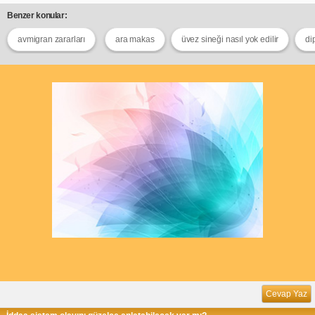
Benzer konular:
avmigran zararları
ara makas
üvez sineği nasıl yok edilir
di
Cevap Yaz