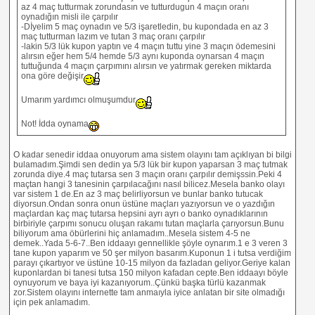
az 4 maç tutturmak zorundasın ve tutturdugun 4 maçın oranı
oynadığın misli ile çarpılır
-Dİyelim 5 maç oynadın ve 5/3 işaretledin, bu kupondada en az 3
maç tutturman lazım ve tutan 3 maç oranı çarpılır
-lakin 5/3 lük kupon yaptın ve 4 maçın tuttu yine 3 maçın ödemesini
alırsın eğer hem 5/4 hemde 5/3 aynı kuponda oynarsan 4 maçın
tuttuğunda 4 maçın çarpımını alırsın ve yatırmak gereken miktarda
ona göre değişir
Umarım yardımcı olmuşumdur
Not! İdda oynama
O kadar senedir iddaa onuyorum ama sistem olayını tam açıklıyan bi bilgi
bulamadım.Şimdi sen dedin ya 5/3 lük bir kupon yaparsan 3 maç tutmak
zorunda diye.4 maç tutarsa sen 3 maçın oranı çarpılır demişssin.Peki 4
maçtan hangi 3 tanesinin çarpılacağını nasıl bilicez.Mesela banko olayı
var sistem 1 de.En az 3 maç belirliyorsun ve bunlar banko tutucak
diyorsun.Ondan sonra onun üstüne maçları yazıyorsun ve o yazdığın
maçlardan kaç maç tutarsa hepsini ayrı ayrı o banko oynadıklarının
birbiriyle çarpımı sonucu oluşan rakamı tutan maçlarla çarıyorsun.Bunu
biliyorum ama öbürlerini hiç anlamadım..Mesela sistem 4-5 ne
demek..Yada 5-6-7..Ben iddaayı gennellikle şöyle oynarım.1 e 3 veren 3
tane kupon yaparım ve 50 şer milyon basarım.Kuponun 1 i tutsa verdiğim
parayı çıkartıyor ve üstüne 10-15 milyon da fazladan geliyor.Geriye kalan
kuponlardan bi tanesi tutsa 150 milyon kafadan cepte.Ben iddaayı böyle
oynuyorum ve baya iyi kazanıyorum..Çünkü başka türlü kazanmak
zor.Sistem olayını internette tam anmaıyla iyice anlatan bir site olmadığı
için pek anlamadım.