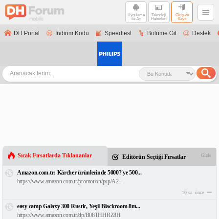
Uygulama
Teknoloji
Giriş ve
ile Aç
Haberleri
Kayıt
DH Portal
İndirim Kodu
Speedtest
Bölüme Git
Destek
Sıcak Fırsatlarda Tıklananlar
Gizle
Editörün Seçtiği Fırsatlar
Amazon.com.tr: Kärcher ürünlerinde 5000?'ye 500...
https://www.amazon.com.tr/promotion/psp/A2...
10 sa. önce
easy camp Galaxy 300 Rustic, Yeşil Blackroom 8m...
https://www.amazon.com.tr/dp/B08THHRZ8H