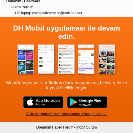
Donanım / Hardware
Teknik Yardım
HP laptop yavaş wireless bağlantı sorunu
DH Mobil uygulaması ile devam
edin.
Mobil tarayıcınız ile mümkün olanların yanı sıra, birçok yeni ve
faydalı özelliğe erişin.
Gizle ve güncelleme çıkana kadar tekrar gösterme.
Donanım Haber Forum - Mobil Sürüm