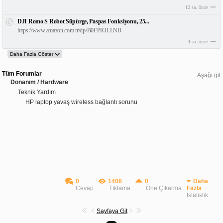
12 sa. önce
DJI Romo S Robot Süpürge, Paspas Fonksiyonu, 25...
https://www.amazon.com.tr/dp/B0FPRJLLNB
4 sa. önce
Tüm Forumlar
Aşağı git
Donanım / Hardware
Teknik Yardım
HP laptop yavaş wireless bağlantı sorunu
0
1408
0
Daha
Cevap
Tıklama
Öne Çıkarma
Fazla
İstatistik
Sayfaya Git