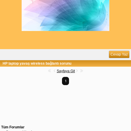
Cevap Yaz
HP laptop yavaş wireless bağlantı sorunu
Sayfaya Git
1
Tüm Forumlar