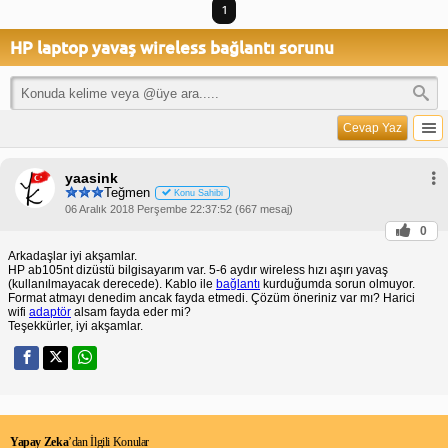
1
HP laptop yavaş wireless bağlantı sorunu
Cevap Yaz
yaasink
Teğmen
Konu Sahibi
06 Aralık 2018 Perşembe 22:37:52 (667 mesaj)
0
Arkadaşlar iyi akşamlar.
HP ab105nt dizüstü bilgisayarım var. 5-6 aydır wireless hızı aşırı yavaş
(kullanılmayacak derecede). Kablo ile
bağlantı
kurduğumda sorun olmuyor.
Format atmayı denedim ancak fayda etmedi. Çözüm öneriniz var mı? Harici
wifi
adaptör
alsam fayda eder mi?
Teşekkürler, iyi akşamlar.
Yapay Zeka
’dan İlgili Konular