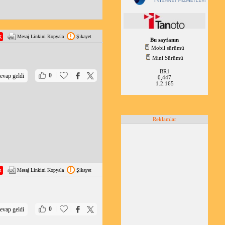
Mesaj Linkini Kopyala
Şikayet
Bu sayfanın
Mobil sürümü
Mini Sürümü
BR1
|
|
0
evap geldi
0,447
1.2.165
Reklamlar
Mesaj Linkini Kopyala
Şikayet
|
|
0
evap geldi