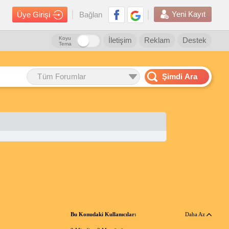
Yeni Kayıt
Üye Girişi
Bağlan
Koyu
İletişim
Reklam
Destek
Tema
Tüm Forumlar
Şimdi Ara
Bu Konudaki Kullanıcılar:
Daha Az