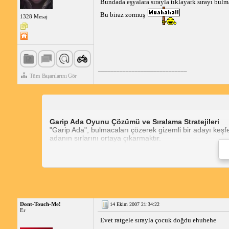
Bundada eşyalara sırayla tıklayark sırayı bul
Bu biraz zormuş
1328 Mesaj
_____________________________
Tüm Başarılarını Gör
Garip Ada Oyunu Çözümü ve Sıralama Stratejileri
"Garip Ada", bulmacaları çözerek gizemli bir adayı keşf
adanın sırlarını ortaya çıkarmaktır.
Oyunu başarılı bir şekilde oynamak için aşağıdaki ipuçlar
Oyundaki nesneleri dikkatlice inceleyin. Gizli ipuç
Bulmacaları dikkatlice okuyun ve mantıksal düşü
Gerekirse, oyundaki ipucu sistemini kullanmakta
Takılırsanız, çevrimiçi olarak "Garip Ada oyunu 
Oyunu düzenli olarak oynayın. Bu, becerilerinizi 
Dont-Touch-Me!
14 Ekim 2007 21:34:22
Oyunun sıralamasında yükselmek için şu stratejileri uygu
Er
Evet ratgele sırayla çocuk doğdu ehuhehe
Zorlu bulmacaları tamamlayın. Bunlar size daha f