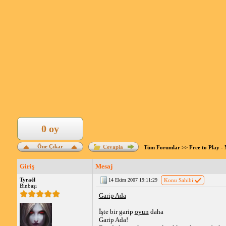
0 oy
Öne Çıkar
Cevapla
Tüm Forumlar
>>
Free to Play 
Giriş
Mesaj
Tyraél
14 Ekim 2007 19:11:29
Konu Sahibi
Binbaşı
Garip Ada
İşte bir garip
oyun
daha
Garip Ada!