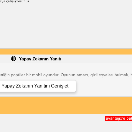
maya çalışıyorsunuz
Yapay Zekanın Yanıtı
ettiğin popüler bir mobil oyundur. Oyunun amacı, gizli eşyaları bulmak
ını takip edebilirsiniz:
Yapay Zekanın Yanıtını
Genişlet
larını bulmanıza yardımcı olabilirler.
nün.
n çekinmeyin.
çözümü" veya "Garip Ada çözümü" aramaları yaparak yardım alabilirsiniz
geliştirmenize ve sıralamada yükselmenize yardımcı olacaktır.
layabilirsiniz:
azla puan kazandıracaktır.