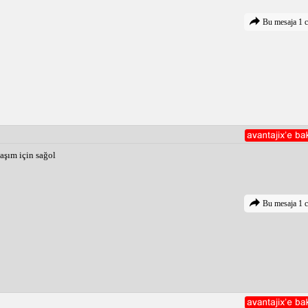
e fark yaratabilir.
azanabilirsiniz.
Bu mesaja 1 c
laşın. Bu, sıralamanızı hızlandırmanıza yardımcı olabilir.
 sabır, mantık ve strateji gerekir. Yukarıdaki ipuçlarını takip ederek,
irsiniz.
aşım için sağol
Bu mesaja 1 c