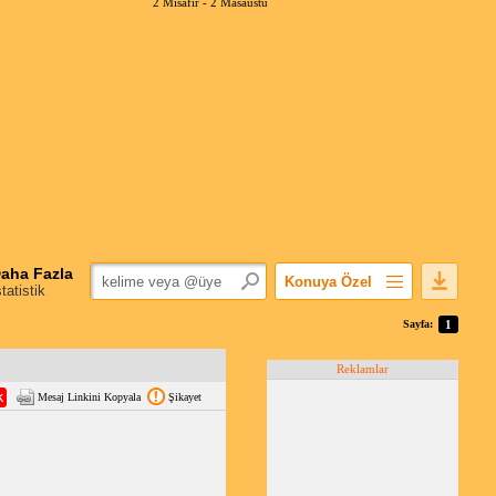
2 Misafir -
2 Masaüstü
aha Fazla
Konuya Özel
statistik
Favorilerime Ekle
Sayfa:
1
Konuyu Açandan
Reklamlar
Popüler Mesajlar
Mesaj Linkini Kopyala
Şikayet
Linkli Mesajlar
Yazdır
E-Posta Aboneliği
Konuyu Gizle