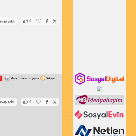
|
|
0
evap geldi
Mesaj Linkini Kopyala
Şikayet
|
|
0
evap geldi