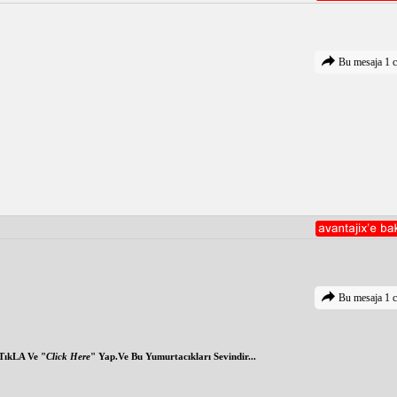
Bu mesaja 1 c
Bu mesaja 1 c
TıkLA Ve "
Click Here
" Yap.Ve Bu Yumurtacıkları Sevindir...