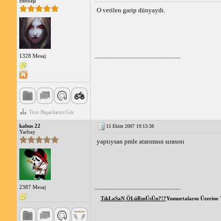
Binbaşı
O verilen garip dünyaydı.
_____________________________
1328 Mesaj
Tüm Başarılarını Gör
kabus 22
15 Ekim 2007 19:13:38
Yarbay
yaptıysan pmle atarımsın sırasını
_____________________________
2387 Mesaj
TıkLaSaN ÖLüRmÜsÜn?!?
Yumurtaların Üzerine 