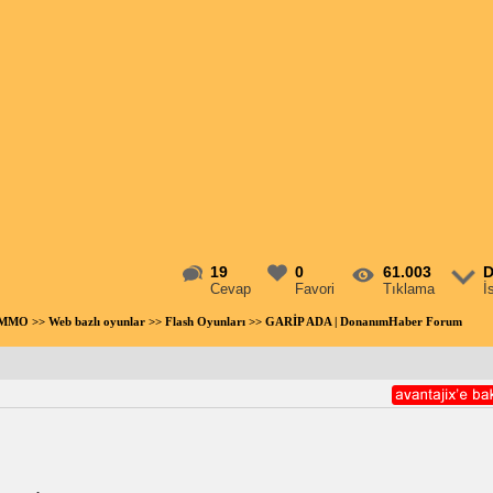
19
0
61.003
D
Cevap
Favori
Tıklama
İ
- MMO
>>
Web bazlı oyunlar
>>
Flash Oyunları
>> GARİP ADA | DonanımHaber Forum