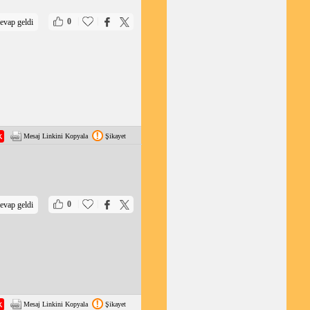
|
|
0
evap geldi
 gizemli adanın
Mesaj Linkini Kopyala
Şikayet
|
|
0
evap geldi
Mesaj Linkini Kopyala
Şikayet