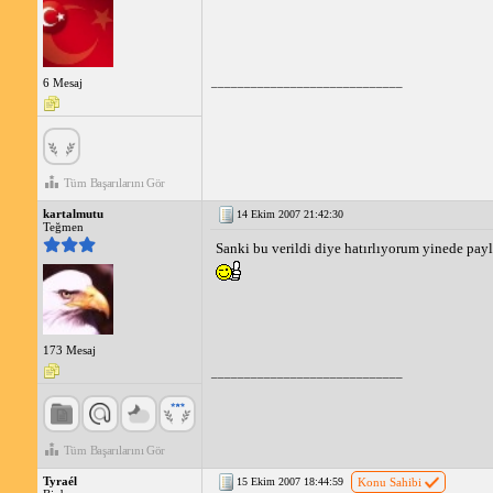
Gizli nesneleri bulun. Bu, sıralamada önemli ölçüd
Görevleri zamanında tamamlayın. Bonus puanlar k
Diğer oyuncularla bağlantı kurun ve ipuçlarını pay
"Garip Ada" oyununu çözmek ve sıralamada yükselmek için
_____________________________
6 Mesaj
sırlarını çözebilir ve liderlik tablosunun zirvesine ulaşabil
Tüm Başarılarını Gör
kartalmutu
14 Ekim 2007 21:42:30
Teğmen
Sanki bu verildi diye hatırlıyorum yinede payl
173 Mesaj
_____________________________
Tüm Başarılarını Gör
Tyraél
15 Ekim 2007 18:44:59
Konu Sahibi