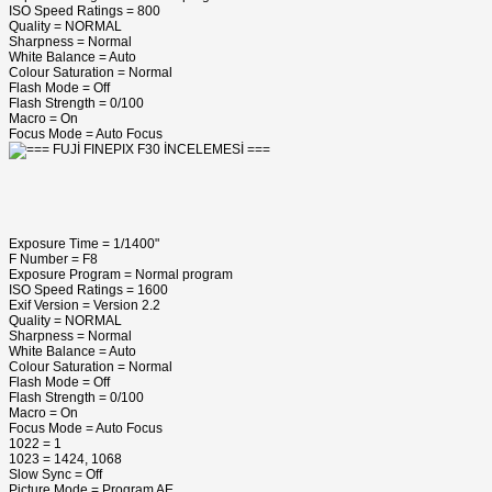
ISO Speed Ratings = 800
Quality = NORMAL
Sharpness = Normal
White Balance = Auto
Colour Saturation = Normal
Flash Mode = Off
Flash Strength = 0/100
Macro = On
Focus Mode = Auto Focus
Exposure Time = 1/1400"
F Number = F8
Exposure Program = Normal program
ISO Speed Ratings = 1600
Exif Version = Version 2.2
Quality = NORMAL
Sharpness = Normal
White Balance = Auto
Colour Saturation = Normal
Flash Mode = Off
Flash Strength = 0/100
Macro = On
Focus Mode = Auto Focus
1022 = 1
1023 = 1424, 1068
Slow Sync = Off
Picture Mode = Program AE