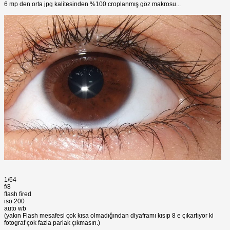
6 mp den orta jpg kalitesinden %100 croplanmış göz makrosu...
1/64
f/8
flash fired
iso 200
auto wb
(yakın Flash mesafesi çok kısa olmadığından diyaframı kısıp 8 e çıkartıyor ki
fotograf çok fazla parlak çıkmasın.)