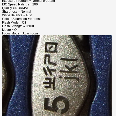
Exposure Program = Normal program
ISO Speed Ratings = 200
Quality = NORMAL
Sharpness = Normal
White Balance = Auto
Colour Saturation = Normal
Flash Mode = Off
Flash Strength = 0/100
Macro = On
Focus Mode = Auto Focus