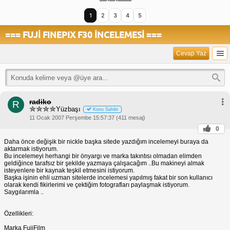
1
2
3
4
5
=== FUJİ FINEPIX F30 İNCELEMESİ ===
Cevap Yaz
radiko
R
Yüzbaşı
Konu Sahibi
11 Ocak 2007 Perşembe 15:57:37 (411 mesaj)
0
Daha önce değişik bir nickle başka sitede yazdığım incelemeyi buraya da
aktarmak istiyorum.
Bu incelemeyi herhangi bir önyargı ve marka takıntısı olmadan elimden
geldiğince tarafsız bir şekilde yazmaya çalışacağım ..Bu makineyi almak
isteyenlere bir kaynak teşkil etmesini istiyorum.
Başka işinin ehli uzman sitelerde incelemesi yapılmış fakat bir son kullanıcı
olarak kendi fikirlerimi ve çektiğim fotografları paylaşmak istiyorum.
Saygılarımla ..
Özellikleri:
Marka FujiFilm