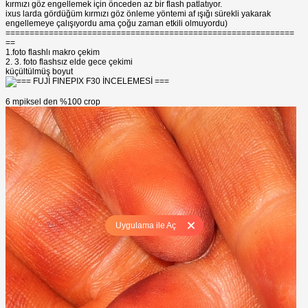
kırmızı göz engellemek için önceden az bir flash patlatıyor.
ixus larda gördüğüm kırmızı göz önleme yöntemi af ışığı sürekli yakarak
engellemeye çalışıyordu ama çoğu zaman etkili olmuyordu)
============================================================
==
1.foto flashlı makro çekim
2. 3. foto flashsız elde gece çekimi
küçültülmüş boyut
6 mpiksel den %100 crop
Uygulama ile Aç