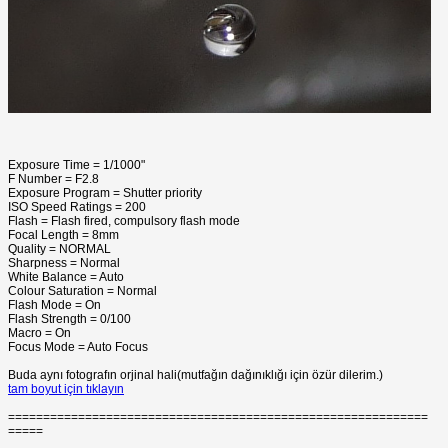
Exposure Time = 1/1000"
F Number = F2.8
Exposure Program = Shutter priority
ISO Speed Ratings = 200
Flash = Flash fired, compulsory flash mode
Focal Length = 8mm
Quality = NORMAL
Sharpness = Normal
White Balance = Auto
Colour Saturation = Normal
Flash Mode = On
Flash Strength = 0/100
Macro = On
Focus Mode = Auto Focus
Buda aynı fotografın orjinal hali(mutfağın dağınıklığı için özür dilerim.)
tam boyut için tıklayın
============================================================
=====