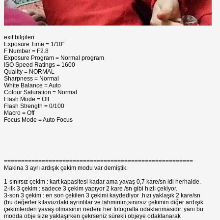
exif bilgileri
Exposure Time = 1/10"
F Number = F2.8
Exposure Program = Normal program
ISO Speed Ratings = 1600
Quality = NORMAL
Sharpness = Normal
White Balance = Auto
Colour Saturation = Normal
Flash Mode = Off
Flash Strength = 0/100
Macro = Off
Focus Mode = Auto Focus
=======================================================
Makina 3 ayrı ardışık çekim modu var demiştik.
1-sınırsız çekim : kart kapasitesi kadar ama yavaş 0,7 kare/sn idi herhalde.
2-ilk 3 çekim : sadece 3 çekim yapıyor 2 kare /sn gibi hızlı çekiyor.
3-son 3 çekim : en son çekilen 3 çekimi kaydediyor .hızı yaklaşık 2 kare/sn
(bu değerler kılavuzdaki ayrıntılar ve tahminim;sınırsız çekimin diğer ardışık
çekimlerden yavaş olmasının nedeni her fotografta odaklanmasıdır. yani bu
modda obje size yaklaşırken çekrseniz sürekli objeye odaklanarak