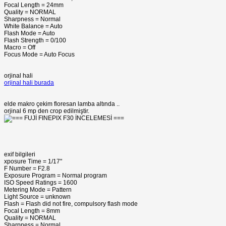
Focal Length = 24mm
Quality = NORMAL
Sharpness = Normal
White Balance = Auto
Flash Mode = Auto
Flash Strength = 0/100
Macro = Off
Focus Mode = Auto Focus
orjinal hali
orjinal hali burada
elde makro çekim floresan lamba altında ..
orjinal 6 mp den crop edilmiştir.
exif bilgileri
xposure Time = 1/17"
F Number = F2.8
Exposure Program = Normal program
ISO Speed Ratings = 1600
Metering Mode = Pattern
Light Source = unknown
Flash = Flash did not fire, compulsory flash mode
Focal Length = 8mm
Quality = NORMAL
Sharpness = Normal