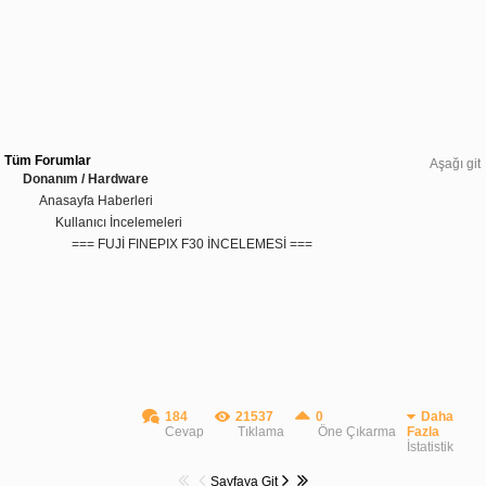
Tüm Forumlar
Aşağı git
Donanım / Hardware
Anasayfa Haberleri
Kullanıcı İncelemeleri
=== FUJİ FINEPIX F30 İNCELEMESİ ===
184
21537
0
Daha
Cevap
Tıklama
Öne Çıkarma
Fazla
İstatistik
Sayfaya Git