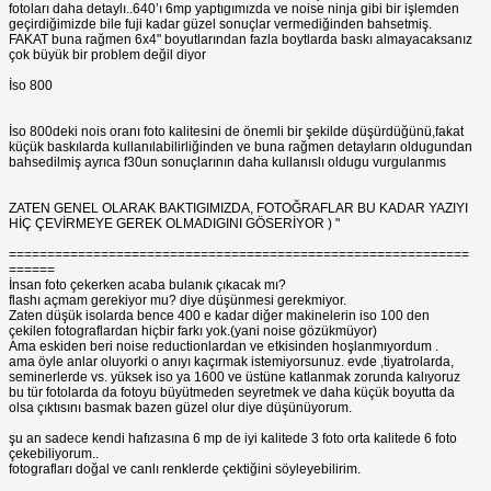
fotoları daha detaylı..640’ı 6mp yaptıgımızda ve noise ninja gibi bir işlemden
geçirdiğimizde bile fuji kadar güzel sonuçlar vermediğinden bahsetmiş.
FAKAT buna rağmen 6x4" boyutlarından fazla boytlarda baskı almayacaksanız
çok büyük bir problem değil diyor
İso 800
İso 800deki nois oranı foto kalitesini de önemli bir şekilde düşürdüğünü,fakat
küçük baskılarda kullanılabilirliğinden ve buna rağmen detayların oldugundan
bahsedilmiş ayrıca f30un sonuçlarının daha kullanıslı oldugu vurgulanmıs
ZATEN GENEL OLARAK BAKTIGIMIZDA, FOTOĞRAFLAR BU KADAR YAZIYI
HİÇ ÇEVİRMEYE GEREK OLMADIGINI GÖSERİYOR ) "
============================================================
======
İnsan foto çekerken acaba bulanık çıkacak mı?
flashı açmam gerekiyor mu? diye düşünmesi gerekmiyor.
Zaten düşük isolarda bence 400 e kadar diğer makinelerin iso 100 den
çekilen fotograflardan hiçbir farkı yok.(yani noise gözükmüyor)
Ama eskiden beri noise reductionlardan ve etkisinden hoşlanmıyordum .
ama öyle anlar oluyorki o anıyı kaçırmak istemiyorsunuz. evde ,tiyatrolarda,
seminerlerde vs. yüksek iso ya 1600 ve üstüne katlanmak zorunda kalıyoruz
bu tür fotolarda da fotoyu büyütmeden seyretmek ve daha küçük boyutta da
olsa çıktısını basmak bazen güzel olur diye düşünüyorum.
şu an sadece kendi hafızasına 6 mp de iyi kalitede 3 foto orta kalitede 6 foto
çekebiliyorum..
fotografları doğal ve canlı renklerde çektiğini söyleyebilirim.