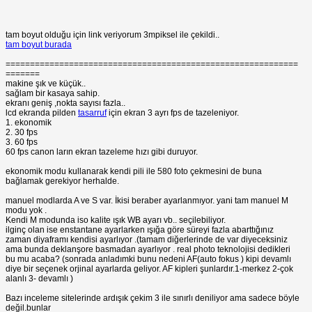
tam boyut olduğu için link veriyorum 3mpiksel ile çekildi..
tam boyut burada
============================================================
=======
makine şık ve küçük..
sağlam bir kasaya sahip.
ekranı geniş ,nokta sayısı fazla..
lcd ekranda pilden
tasarruf
için ekran 3 ayrı fps de tazeleniyor.
1. ekonomik
2. 30 fps
3. 60 fps
60 fps canon ların ekran tazeleme hızı gibi duruyor.
ekonomik modu kullanarak kendi pili ile 580 foto çekmesini de buna
bağlamak gerekiyor herhalde.
manuel modlarda A ve S var. İkisi beraber ayarlanmıyor. yani tam manuel M
modu yok .
Kendi M modunda iso kalite ışık WB ayarı vb.. seçilebiliyor.
ilginç olan ise enstantane ayarlarken ışığa göre süreyi fazla abarttığınız
zaman diyaframı kendisi ayarlıyor .(tamam diğerlerinde de var diyeceksiniz
ama bunda deklanşore basmadan ayarlıyor . real photo teknolojisi dedikleri
bu mu acaba? (sonrada anladımki bunu nedeni AF(auto fokus ) kipi devamlı
diye bir seçenek orjinal ayarlarda geliyor. AF kipleri şunlardır.1-merkez 2-çok
alanlı 3- devamlı )
Bazı inceleme sitelerinde ardışık çekim 3 ile sınırlı deniliyor ama sadece böyle
değil.bunlar