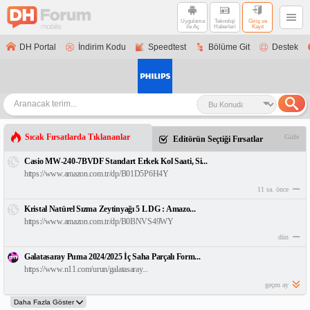
Uygulama
Teknoloji
Giriş ve
ile Aç
Haberleri
Kayıt
DH Portal
İndirim Kodu
Speedtest
Bölüme Git
Destek
Sıcak Fırsatlarda Tıklananlar
Gizle
Editörün Seçtiği Fırsatlar
Casio MW-240-7BVDF Standart Erkek Kol Saati, Si...
https://www.amazon.com.tr/dp/B01D5P6H4Y
11 sa. önce
Kristal Natürel Sızma Zeytinyağı 5 L DG : Amazo...
https://www.amazon.com.tr/dp/B0BNVS49WY
dün
Galatasaray Puma 2024/2025 İç Saha Parçalı Form...
https://www.n11.com/urun/galatasaray...
geçen ay