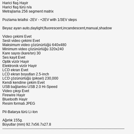
Harici flaş Hayir
Harici flaş türü n/a
Metrajlama 256 segment matrix
Pozlama telafisi -2EV - +2EV with 1/3EV steps
Beyaz ayarı auto,daylight,fluorescent,incandescent,manual,shadow
Video çekimi Evet
Sesli video çekimi Evet
Maksimum video çözünürlüğü 640x480
Minimum video çözünürlüğü 320x240
Kare sayısı (kare/sn) 30
Ses kayıt Evet
Optik vizör Hayir
Elektronik vizör Hayir
LCD ekran Evet
LCD ekran boyutları 2.5-inch
LCD çözünürlüğü (piksel) 230,000
Kendi kendine çekim Evet
USB bağlantısı USB 2.0 Hi-Speed
Video çıkışı Evet
Firewire Hayir
Bluetooth Hayir
Resim formatı JPEG
Pil-Batarya türü Li-Ion
Ağırlık 155g.
Boyutlar (mm) 92.7x56.7x27.8
------------------------------------------------------------------------------------------------------