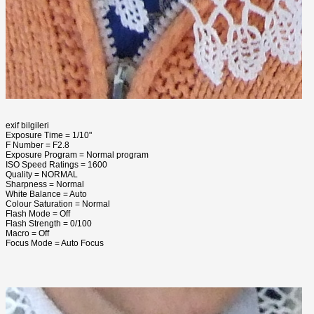
exif bilgileri
Exposure Time = 1/10"
F Number = F2.8
Exposure Program = Normal program
ISO Speed Ratings = 1600
Quality = NORMAL
Sharpness = Normal
White Balance = Auto
Colour Saturation = Normal
Flash Mode = Off
Flash Strength = 0/100
Macro = Off
Focus Mode = Auto Focus