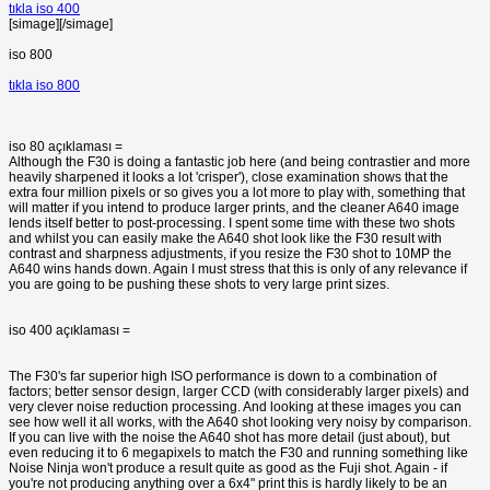
tıkla iso 400
[simage][/simage]
iso 800
tıkla iso 800
iso 80 açıklaması =
Although the F30 is doing a fantastic job here (and being contrastier and more
heavily sharpened it looks a lot 'crisper'), close examination shows that the
extra four million pixels or so gives you a lot more to play with, something that
will matter if you intend to produce larger prints, and the cleaner A640 image
lends itself better to post-processing. I spent some time with these two shots
and whilst you can easily make the A640 shot look like the F30 result with
contrast and sharpness adjustments, if you resize the F30 shot to 10MP the
A640 wins hands down. Again I must stress that this is only of any relevance if
you are going to be pushing these shots to very large print sizes.
iso 400 açıklaması =
The F30's far superior high ISO performance is down to a combination of
factors; better sensor design, larger CCD (with considerably larger pixels) and
very clever noise reduction processing. And looking at these images you can
see how well it all works, with the A640 shot looking very noisy by comparison.
If you can live with the noise the A640 shot has more detail (just about), but
even reducing it to 6 megapixels to match the F30 and running something like
Noise Ninja won't produce a result quite as good as the Fuji shot. Again - if
you're not producing anything over a 6x4" print this is hardly likely to be an