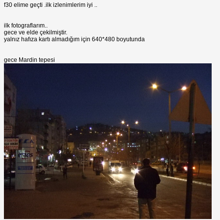
f30 elime geçti .ilk izlenimlerim iyi ..
ilk fotograflarım..
gece ve elde çekilmiştir.
yalnız hafıza kartı almadığım için 640*480 boyutunda
gece Mardin tepesi