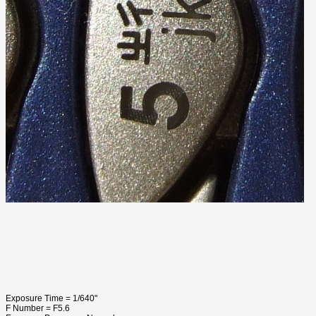
Exposure Time = 1/640"
F Number = F5.6