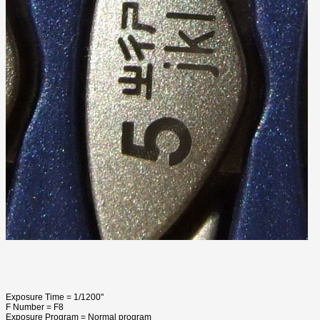
Exposure Time = 1/1200"
F Number = F8
Exposure Program = Normal program