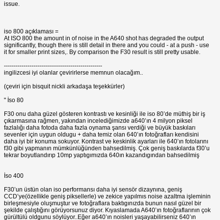
issue.
iso 800 açıklaması =
At ISO 800 the amount in of noise in the A640 shot has degraded the output
significantly, though there is still detail in there and you could - at a push - use
it for smaller print sizes,. By comparison the F30 result is still pretty usable.
--------------------------------------------------
ingilizcesi iyi olanlar çevirirlerse memnun olacağım..
(çeviri için bisquit nickli arkadaşa teşekkürler)
" İso 80
F30 onu daha güzel gösteren kontrastı ve kesinliği ile iso 80’de müthiş bir iş
çıkarmasına rağmen, yakından incelediğimizde a640’ın 4 milyon piksel
fazlalığı daha fotoda daha fazla oynama şansı verdiği ve büyük baskıları
sevenler için uygun oldugu + daha temiz olan 640’ın fotoğrafları kendisini
daha iyi bir konuma sokuyor. Kontrast ve keskinlik ayarları ile 640’ın fotolarını
f30 gibi yapmanın mümkünlüğünden bahsedilmiş. Çok geniş baskılarda f30’u
tekrar boyutlandırıp 10mp yaptıgımızda 640ın kazandıgından bahsedilmiş
İso 400
F30’un üstün olan iso performansı daha iyi sensör dizaynına, geniş
CCD’ye(özellikle geniş piksellerle) ve zekice yapılmıs noise azaltma işleminin
birleşmesiyle oluşmuştur ve fotoğraflara baktıgınızda bunun nasıl güzel bir
şekilde çalıştığını görüyorsunuz diyor. Kıyaslamada A640’ın fotoğraflarının çok
gürültülü oldgunu söylüyor..Eğer a640’ın noisleri yaşayabilirseniz 640’ın