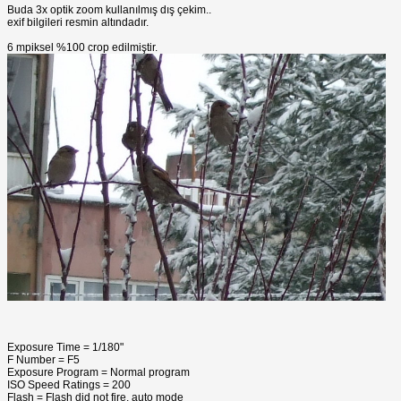
Buda 3x optik zoom kullanılmış dış çekim..
exif bilgileri resmin altındadır.
6 mpiksel %100 crop edilmiştir.
Exposure Time = 1/180"
F Number = F5
Exposure Program = Normal program
ISO Speed Ratings = 200
Flash = Flash did not fire, auto mode