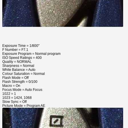
Exposure Time = 1/800"
F Number = F7.1
Exposure Program = Normal program
ISO Speed Ratings = 400
Quality = NORMAL
Sharpness = Normal
White Balance = Auto
Colour Saturation = Normal
Flash Mode = Off
Flash Strength = 0/100
Macro = On
Focus Mode = Auto Focus
1022 = 1
1023 = 1424, 1068
Slow Sync = Off
Picture Mode = Program AE