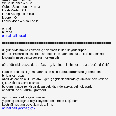
White Balance = Auto
Colour Saturation = Normal
Flash Mode = Off
Flash Strength = 0/100
Macro = On
Focus Mode = Auto Focus
orjinali
burada
orjinal hali burada
============================================================
===
düşük ışıkta makro çekmek için ya flash kullanılır yada tripod.
eğer cisim hareketli ise elde sadece flash kalır oda kullanıldığında makro
fotografın neye benzeyeceğini çeken bilir..
gördüğüm bir başka durum flashlı çekiminde flashı her tarafa düzgün dağıttığı
.
flash ın kötü etkisi (arka karanlık ön aşırı parlak) durumunu göremedim.
bir başka husus
özellikle canon a610 ve a620 geniş açıda flashlı foto çekiminde dört köşede
ışık azlığı dikkatimi çekmişti .
bu durum sade renkli bir duvar çekildiğinde açıkça belli oluyordu.
ancak fujide bu durmu görmedi
=======================================
aynı ortamda elde çekim makro.
yapma çiçek orjinalını yükleyemedim 4 mp e küçülttüm..
küçültülmüş tam boyut için tıkla 4 mp
orjinal hali yapma çiçek