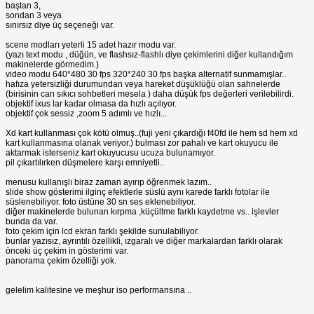
baştan 3,
sondan 3 veya
sınırsız diye üç seçeneği var.
scene modları yeterli 15 adet hazır modu var.
(yazı text modu , düğün, ve flashsız-flashlı diye çekimlerini diğer kullandığım
makinelerde görmedim.)
video modu 640*480 30 fps 320*240 30 fps başka alternatif sunmamışlar..
hafıza yetersizliği durumundan veya hareket düşüklüğü olan sahnelerde
(birisinin can sıkıcı sohbetleri mesela ) daha düşük fps değerleri verilebilirdi.
objektif ixus lar kadar olmasa da hızlı açılıyor.
objektif çok sessiz ,zoom 5 adımlı ve hızlı...
Xd kart kullanması çok kötü olmuş..(fuji yeni çıkardığı f40fd ile hem sd hem xd
kart kullanmasına olanak veriyor.) bulması zor pahalı ve kart okuyucu ile
aktarmak isterseniz kart okuyucusu ucuza bulunamıyor.
pil çıkartılırken düşmelere karşı emniyetli..
menusu kullanışlı biraz zaman ayırıp öğrenmek lazım..
slide show gösterimi ilginç efektlerle süslü aynı karede farklı fotolar ile
süslenebiliyor. foto üstüne 30 sn ses eklenebiliyor.
diğer makinelerde bulunan kırpma ,küçültme farklı kaydetme vs.. işlevler
bunda da var.
foto çekim için lcd ekran farklı şekilde sunulabiliyor.
bunlar yazısız, ayrıntılı özellikli, ızgaralı ve diğer markalardan farklı olarak
önceki üç çekim in gösterimi var.
panorama çekim özelliği yok.
gelelim kalitesine ve meşhur iso performansına ..