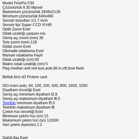
Model FinePix F30
Çözünürlük 6.30 Mpixel
Maksimum çözünürlük 2848x2136
Minimum çözünürlük 640x480
Sensör boyutları 1/1.7-inch
Sensör tipi Super CCD VI HR
Optik Zoom Evet
Odak uzaklığı çarpanı n/a
Geniş açı zoom (mm) 36
Tele zoom (mm) 128
Dijital zoom Evet
Otomatik odaklama Evet
Manuel odaklama Hayir
Odak uzaklığı (cm) 60
Makro odak uzaklığı (cm) 5
Flaş modları anti red-eye,auto,fill in,off,slow flash
Bellek türü xD Picture card
ISO oranı auto, 64, 100, 200, 400, 800, 1600, 3200
Diyafram önceliği Evet
Geniş açı minimum diyafram f2.8
Geniş açı maksimum diyafram f8.0
Telefoto
minimum diyafram f5.0
Telefoto maksimum diyafram f8
Çekim hızı önceliği Evet
Minimum çekim hızı (sn) 15
Maksimum çekim hızı (sn) 1/2000
Seri çekim (kare/sn) 2.2
Dahili flaş Evet