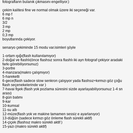
fotografların bulanık çıkmasını engelliyor.)
çekim kalitesi fine ve normal olmak üzere iki seçeneği var.
6 mp f
6 mp n
3/2
3 mp
2 mp
0,3 mp
boyutlarında çekiyor.
senaryo çekiminde 15 modu var.isimleri şöyle
1-ortam ışığı(flash kullanılamıyor)
2-doğal ve flashlı(önce flashsız sonra flashlı iki ayrı fotograf çekiyor aradaki
farkı görebiliyorsunuz)
3-portre
4-manzara(makro çalışmıyor)
5-hareketli
6-gece(flash sadece slow senkron çalışıyor yada flashsız+kırmızı göz çoğu
flash seçenekelerinde var )
7-havai fişek (flash yok pozlama süresini sizde ayarlayabiliyorsunuz 1-4 sn
arası)
8-gün batımı
9-kar
10-kumsal
11-su altı
12-müze(flash yok ve makine tamamen sessiz e ayarlanıyor)
13-düğün (sadece kırmızı göz önleme flash sürekli aktif)
14-çiçek (flashsız makro sürekli aktif )
15-yazı (makro sürekli aktif)