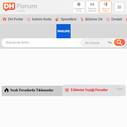
Uygulama
Teknoloji
Giriş ve
ile Aç
Haberleri
Kayıt
DH Portal
İndirim Kodu
Speedtest
Bölüme Git
Destek
Gizle
Editörün Seçtiği Fırsatlar
Sıcak Fırsatlarda Tıklananlar