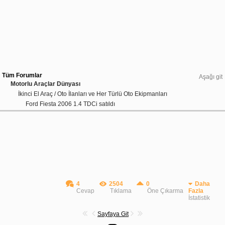
Tüm Forumlar
Aşağı git
Motorlu Araçlar Dünyası
İkinci El Araç / Oto İlanları ve Her Türlü Oto Ekipmanları
Ford Fiesta 2006 1.4 TDCi satıldı
4
2504
0
Daha
Cevap
Tıklama
Öne Çıkarma
Fazla
İstatistik
Sayfaya Git