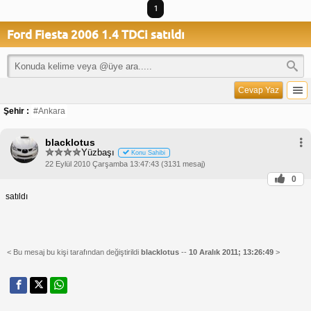
1
Ford Fiesta 2006 1.4 TDCi satıldı
Cevap Yaz
Şehir :
#Ankara
blacklotus
Yüzbaşı
Konu Sahibi
22 Eylül 2010 Çarşamba 13:47:43 (3131 mesaj)
0
satıldı
< Bu mesaj bu kişi tarafından değiştirildi
blacklotus
--
10 Aralık 2011; 13:26:49
>