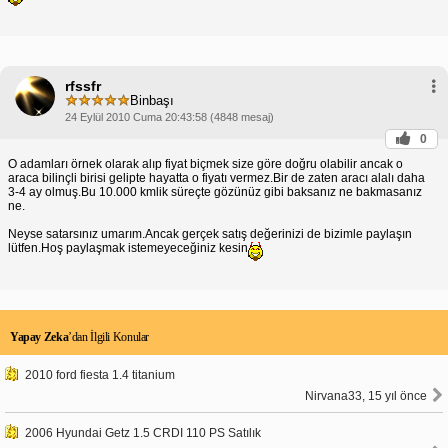
rfssfr
Binbaşı
24 Eylül 2010 Cuma 20:43:58 (4848 mesaj)
0
O adamları örnek olarak alıp fiyat biçmek size göre doğru olabilir ancak o
araca bilinçli birisi gelipte hayatta o fiyatı vermez.Bir de zaten aracı alalı daha
3-4 ay olmuş.Bu 10.000 kmlik süreçte gözünüz gibi baksanız ne bakmasanız
ne.
Neyse satarsınız umarım.Ancak gerçek satış değerinizi de bizimle paylaşın
lütfen.Hoş paylaşmak istemeyeceğiniz kesin
Yapay Zeka
’dan İlgili Konular
2010 ford fiesta 1.4 titanium
Nirvana33, 15 yıl önce
2006 Hyundai Getz 1.5 CRDI 110 PS Satılık