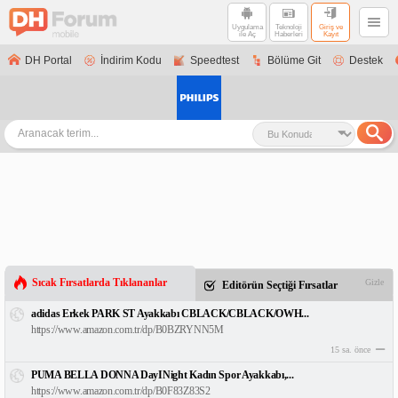
Uygulama
Teknoloji
Giriş ve
ile Aç
Haberleri
Kayıt
DH Portal
İndirim Kodu
Speedtest
Bölüme Git
Destek
Sıcak Fırsatlarda Tıklananlar
Gizle
Editörün Seçtiği Fırsatlar
adidas Erkek PARK ST Ayakkabı CBLACK/CBLACK/OWH...
https://www.amazon.com.tr/dp/B0BZRYNN5M
15 sa. önce
PUMA BELLA DONNA DayINight Kadın Spor Ayakkabı,...
https://www.amazon.com.tr/dp/B0F83Z83S2