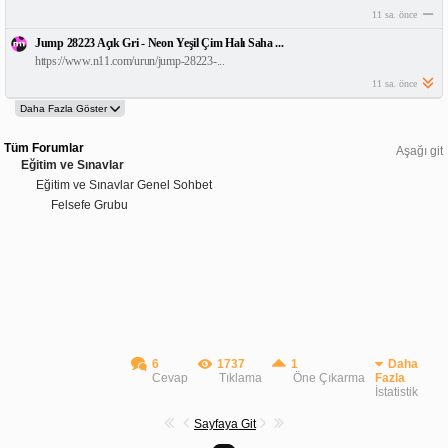
11 sa. önce
Jump 28223 Açık Gri - Neon Yeşil Çim Halı Saha ...
https://www.n11.com/urun/jump-28223-...
11 sa. önce
Tüm Forumlar
Aşağı git
Eğitim ve Sınavlar
Eğitim ve Sınavlar Genel Sohbet
Felsefe Grubu
6
1737
1
Daha
Cevap
Tıklama
Öne Çıkarma
Fazla
İstatistik
Sayfaya Git