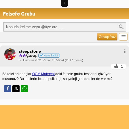
1
Felsefe Grubu
Cevap Yaz
steepstone
Çavuş
Konu Sahibi
06 Haziran 2021 Pazar 13:56:24 (2017 mesaj)
1
Sözelci arkadaşlar
OGM Materyal
'deki felsefe grubu testlerini çözüyor
musunuz? Bu testlerin içinde psikoloji, sosyoloji gibi dersler de var mı?