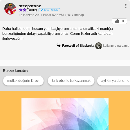
steepstone
Çavuş
Konu Sahibi
13 Haziran 2021 Pazar 02:57:51 (2017 mesaj)
0
Daha halletmedim hocam yeni başlıyorum ama matematikteki mantığa
benzerliğinden dolayı yapabiliyorum biraz. Ceren İkizler adlı kanaldan
ilerleyeceğim.
Farewell of Slavianka
kullanıcısına yanıt
Benzer konular:
mutlak değerin türevi
kırık obp ile tıp kazanmak
ayt kimya deneme 