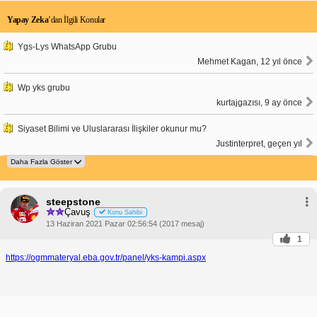
Yapay Zeka
’dan İlgili Konular
Ygs-Lys WhatsApp Grubu
Mehmet Kagan, 12 yıl önce
Wp yks grubu
kurtajgazısı, 9 ay önce
Siyaset Bilimi ve Uluslararası İlişkiler okunur mu?
Justinterpret, geçen yıl
steepstone
Çavuş
Konu Sahibi
13 Haziran 2021 Pazar 02:56:54 (2017 mesaj)
1
https://ogmmateryal.eba.gov.tr/panel/yks-kampi.aspx