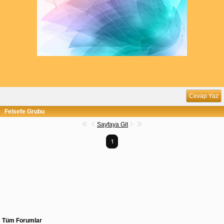
Cevap Yaz
Felsefe Grubu
Sayfaya Git
1
Tüm Forumlar