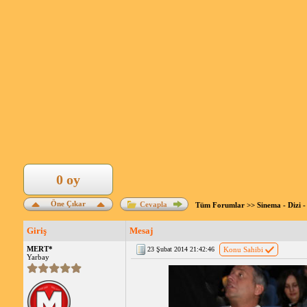
0 oy
Öne Çıkar
Cevapla
Tüm Forumlar
>>
Sinema - Dizi -
Giriş
Mesaj
MERT*
23 Şubat 2014 21:42:46
Konu Sahibi
Yarbay