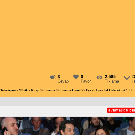
3
0
2.585
D
Cevap
Favori
Tıklama
İ
 Televizyon - Müzik - Kitap
>>
Sinema
>>
Sinema Genel
>> Eyvah Eyvah 4 Gelecek mi? | D