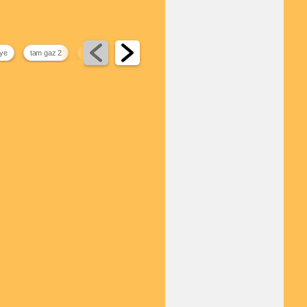
iye
tam gaz 2
x men
felaket filmleri