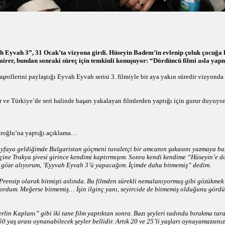
Eyvah 3”, 31 Ocak’ta vizyona girdi. Hüseyin Badem’in evlenip çoluk çocuğa kar
Demirer, bundan sonraki süreç için temkinli konuşuyor: “Dördüncü filmi asla 
rollerini paylaştığı Eyvah Eyvah serisi 3. filmiyle bir aya yakın süredir vizyond
r ve Türkiye’de seri halinde başarı yakalayan filmlerden yaptığı için gurur duyuyor
Biroğlu’na yaptığı açıklama…
ayfaya geldiğimde Bulgaristan göçmeni tuvaletçi bir amcanın şakasını yazmaya başl
 içine Trakya şivesi girince kendimi kaptırmışım. Sonra kendi kendime “Hüseyin’e
ri göze alıyorum, ‘Eyyvah Eyvah 3’ü yapacağım. İçimde daha bitmemiş” dedim.
Prensip olarak bitmişti aslında. Bu filmden sürekli nemalanıyormuş gibi gözükmek
ordum. Meğerse bitmemiş… İşin ilginç yanı, seyircide de bitmemiş olduğunu gördü
 Kaplanı” gibi iki tane film yaptıktan sonra. Bazı şeyleri tadında bırakma taraf
50 yaş arası oynanabilecek şeyler bellidir. Artık 20 ve 25’li yaşları oynayamazsınız