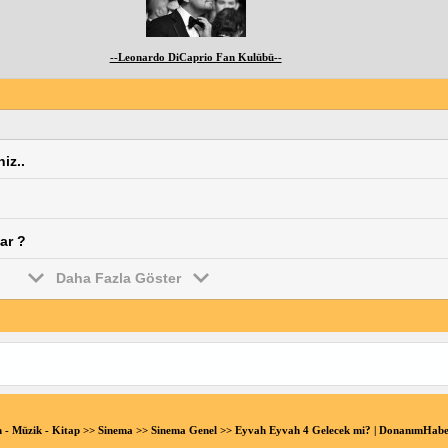
--Leonardo DiCaprio Fan Kulübü--
iz..
ar ?
Daha Fazla Göster
n - Müzik - Kitap
>>
Sinema
>>
Sinema Genel
>> Eyvah Eyvah 4 Gelecek mi? | DonanımHab