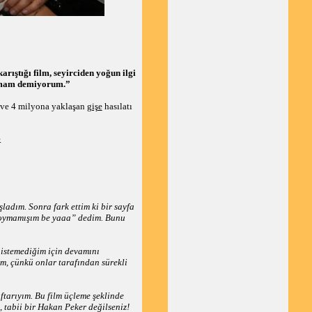
ıştığı film, seyirciden yoğun ilgi
yapmam demiyorum.”
a ve 4 milyona yaklaşan
gişe
hasılatı
.
adım. Sonra fark ettim ki bir sayfa
 doymamışım be yaaa” dedim. Bunu
 istemediğim için devamını
m, çünkü onlar tarafından sürekli
tarıyım. Bu film üçleme şeklinde
, tabii bir Hakan Peker değilseniz!