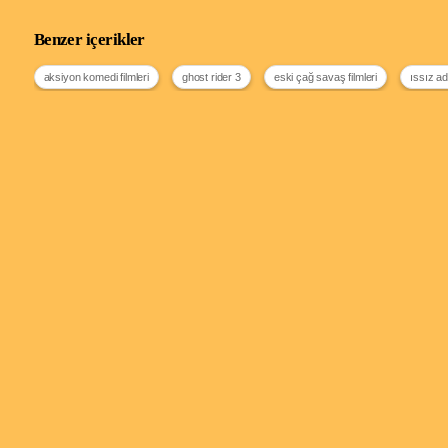
Benzer içerikler
aksiyon komedi filmleri
ghost rider 3
eski çağ savaş filmleri
ıssız ada