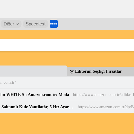
Diğer
Speedtest
Editörün Seçtiği Fırsatlar
n.com.tr/
yim WHITE S : Amazon.com.tr: Moda
HONEYWELL QuietSet HYF260 Tüm Oda İçin Salınımlı Kule Vantilatör, 5 Hız Ayarı, 80 Derece Salınım, Zamanlayıcı Fonksiyonu, Aydınlatma, Otomatik Kapanma, Uzaktan Kumanda : Amazon.com.tr: Mutfak
https://www.amazon.com.tr/d