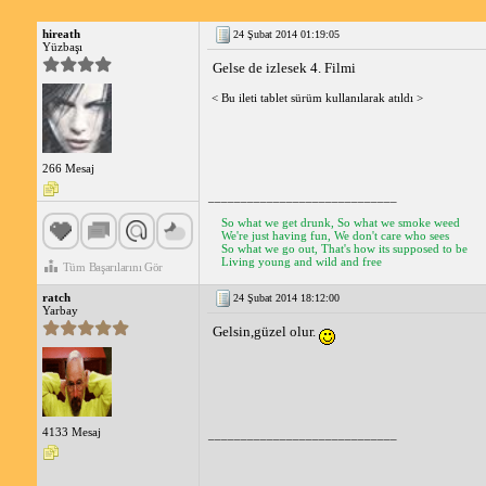
hireath
24 Şubat 2014 01:19:05
Yüzbaşı
Gelse de izlesek 4. Filmi
< Bu ileti tablet sürüm kullanılarak atıldı >
266 Mesaj
_____________________________
So what we get drunk, So what we smoke weed
We're just having fun, We don't care who sees
So what we go out, That's how its supposed to be
Living young and wild and free
Tüm Başarılarını Gör
ratch
24 Şubat 2014 18:12:00
Yarbay
Gelsin,güzel olur.
4133 Mesaj
_____________________________