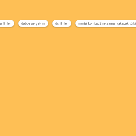
 filmleri
dabbe gerçek mi
dc filmleri
mortal kombat 2 ne zaman çıkacak türk