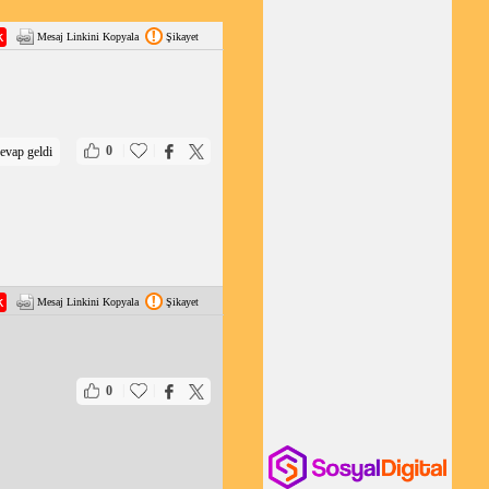
Mesaj Linkini Kopyala
Şikayet
|
|
0
evap geldi
Mesaj Linkini Kopyala
Şikayet
|
|
0