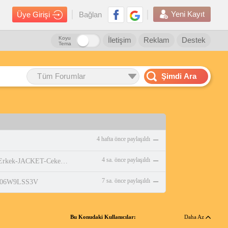
Yeni Kayıt
Üye Girişi
Bağlan
Koyu
İletişim
Reklam
Destek
Tema
Tüm Forumlar
Şimdi Ara
4 hafta önce paylaşıldı
4 sa. önce paylaşıldı
https://www.amazon.com.tr/adidas-Erkek-JACKET-Ceket-WHITE/dp/B0DPBMQX1P
7 sa. önce paylaşıldı
p/B06W9LSS3V
Bu Konudaki Kullanıcılar:
Daha Az