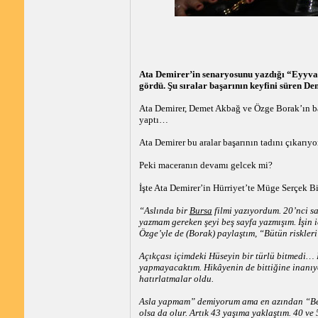
Ata Demirer’in senaryosunu yazdığı “Eyyvah 
gördü. Şu sıralar başarının keyfini süren 
Ata Demirer, Demet Akbağ ve Özge Borak’ın baş
yaptı…
Ata Demirer bu aralar başarının tadını çıkarıyo
Peki maceranın devamı gelcek mi?
İşte Ata Demirer’in Hürriyet’te Müge Serçek 
“Aslında bir
Bursa
filmi yazıyordum. 20’nci s
yazmam gereken şeyi beş sayfa yazmışım. İşin
Özge’yle de (Borak) paylaştım, “Bütün riskle
Açıkçası içimdeki Hüseyin bir türlü bitmedi… 
yapmayacaktım. Hikâyenin de bittiğine inanıy
hatırlatmalar oldu.
Asla yapmam” demiyorum ama en azından “Berlin
olsa da olur. Artık 43 yaşıma yaklaştım. 40 ve 