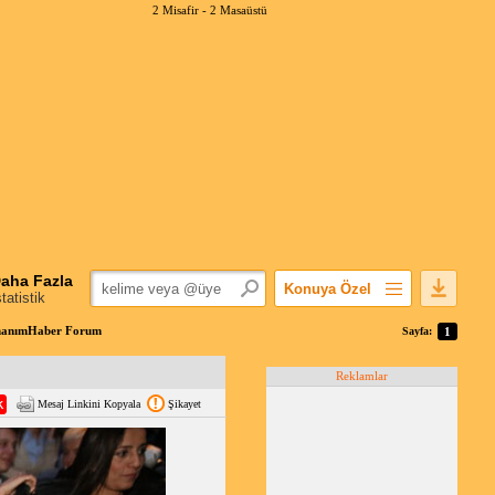
2 Misafir -
2 Masaüstü
aha Fazla
Konuya Özel
statistik
Favorilerime Ekle
onanımHaber Forum
Sayfa:
1
Konuyu Açandan
Reklamlar
Popüler Mesajlar
Mesaj Linkini Kopyala
Şikayet
Linkli Mesajlar
Yazdır
E-Posta Aboneliği
Konuyu Gizle