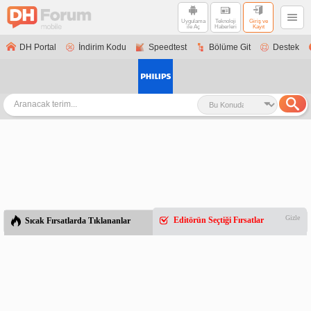
Uygulama
Teknoloji
Giriş ve
ile Aç
Haberleri
Kayıt
DH Portal
İndirim Kodu
Speedtest
Bölüme Git
Destek
Gizle
Editörün Seçtiği Fırsatlar
Sıcak Fırsatlarda Tıklananlar