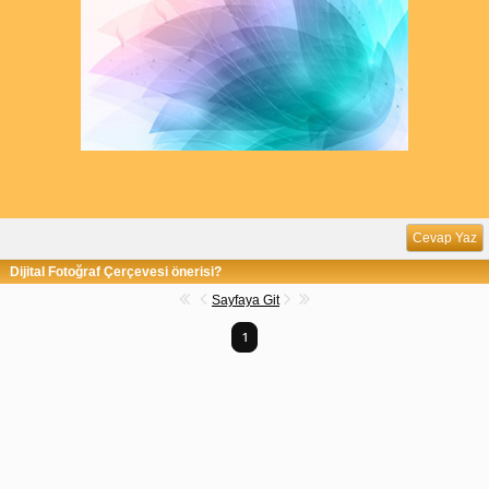
Cevap Yaz
Dijital Fotoğraf Çerçevesi önerisi?
Sayfaya Git
1