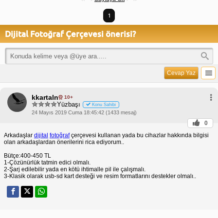
1
Dijital Fotoğraf Çerçevesi önerisi?
Cevap Yaz
kkartaln
10+
Yüzbaşı
Konu Sahibi
24 Mayıs 2019 Cuma 18:45:42 (1433 mesaj)
0
Arkadaşlar
dijital
fotoğraf
çerçevesi kullanan yada bu cihazlar hakkında bilgisi
olan arkadaşlardan önerilerini rica ediyorum..
Bütçe:400-450 TL
1-Çözünürlük tatmin edici olmalı.
2-Şarj edilebilir yada en kötü ihtimalle pil ile çalışmalı.
3-Klasik olarak usb-sd kart desteği ve resim formatlarını destekler olmalı..