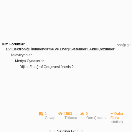
Tüm Forumlar
Aşağı git
Ev Elektroniği, İklimlendirme ve Enerji Sistemleri, Akıllı Çözümler
Televizyonlar
Medya Oynatıcılar
Dijital Fotoğraf Çerçevesi önerisi?
1
1503
0
Daha
Cevap
Tıklama
Öne Çıkarma
Fazla
İstatistik
Sayfaya Git