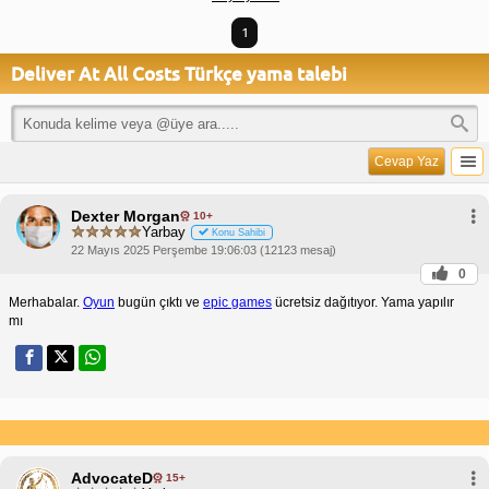
1
Deliver At All Costs Türkçe yama talebi
Cevap Yaz
Dexter Morgan
10+
Yarbay
Konu Sahibi
22 Mayıs 2025 Perşembe 19:06:03 (12123 mesaj)
0
Merhabalar.
Oyun
bugün çıktı ve
epic games
ücretsiz dağıtıyor. Yama yapılır
mı
AdvocateD
15+