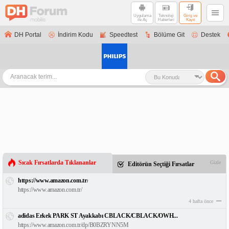
Uygulama
Teknoloji
Giriş ve
ile Aç
Haberleri
Kayıt
DH Portal
İndirim Kodu
Speedtest
Bölüme Git
Destek
Sıcak Fırsatlarda Tıklananlar
Gizle
Editörün Seçtiği Fırsatlar
https://www.amazon.com.tr/
https://www.amazon.com.tr/
4 hafta önce
adidas Erkek PARK ST Ayakkabı CBLACK/CBLACK/OWH...
https://www.amazon.com.tr/dp/B0BZRYNN5M