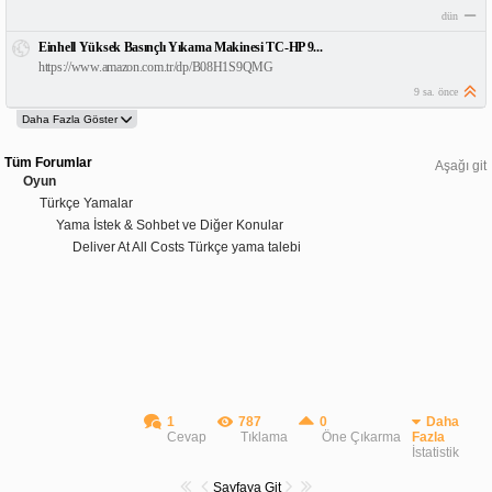
dün
Einhell Yüksek Basınçlı Yıkama Makinesi TC-HP 9...
https://www.amazon.com.tr/dp/B08H1S9QMG
9 sa. önce
Tüm Forumlar
Aşağı git
Oyun
Türkçe Yamalar
Yama İstek & Sohbet ve Diğer Konular
Deliver At All Costs Türkçe yama talebi
1
787
0
Daha
Cevap
Tıklama
Öne Çıkarma
Fazla
İstatistik
Sayfaya Git