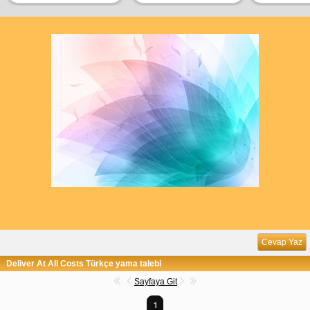
Cevap Yaz
Deliver At All Costs Türkçe yama talebi
Sayfaya Git
1