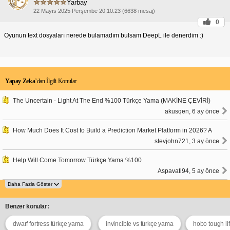
Yarbay
22 Mayıs 2025 Perşembe 20:10:23 (6638 mesaj)
0
Oyunun text dosyaları nerede bulamadım bulsam DeepL ile denerdim :)
Yapay Zeka
’dan İlgili Konular
The Uncertain - Light At The End %100 Türkçe Yama (MAKİNE ÇEVİRİ)
akusqen, 6 ay önce
How Much Does It Cost to Build a Prediction Market Platform in 2026? A
stevjohn721, 3 ay önce
Help Will Come Tomorrow Türkçe Yama %100
Aspavati94, 5 ay önce
Benzer konular:
dwarf fortress türkçe yama
invincible vs türkçe yama
hobo tough li