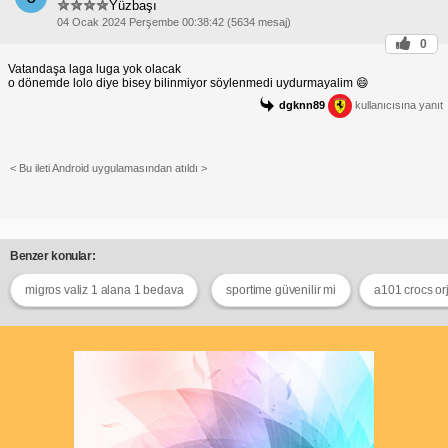
Yüzbaşı
04 Ocak 2024 Perşembe 00:38:42 (5634 mesaj)
0
Vatandaşa laga luga yok olacak
o dönemde lolo diye bisey bilinmiyor söylenmedi uydurmayalim 😄
dgknn89
kullanıcısına yanıt
< Bu ileti Android uygulamasından atıldı >
Benzer konular:
migros valiz 1 alana 1 bedava
sportime güvenilir mi
a101 crocs orj