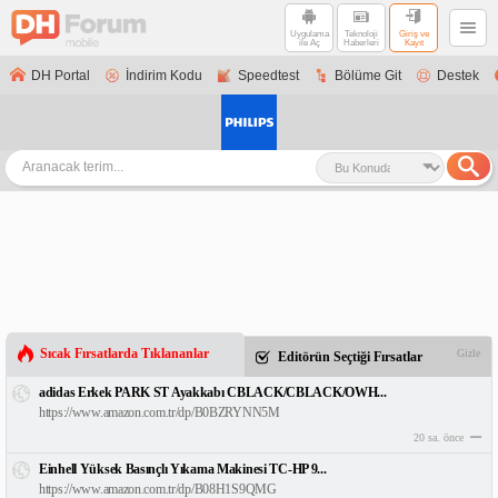
Uygulama
Teknoloji
Giriş ve
ile Aç
Haberleri
Kayıt
DH Portal
İndirim Kodu
Speedtest
Bölüme Git
Destek
Sıcak Fırsatlarda Tıklananlar
Gizle
Editörün Seçtiği Fırsatlar
adidas Erkek PARK ST Ayakkabı CBLACK/CBLACK/OWH...
https://www.amazon.com.tr/dp/B0BZRYNN5M
20 sa. önce
Einhell Yüksek Basınçlı Yıkama Makinesi TC-HP 9...
https://www.amazon.com.tr/dp/B08H1S9QMG