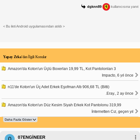
dgknn89
kullanıcısına yanıt
< Bu ileti Android uygulamasından atıldı >
Yapay Zeka
’dan İlgili Konular
Amazon'da Koton'un Üçlü Boxerları 19,99 TL, Kot Pantolonları 3
Impacto, 6 yıl önce
n11'de Koton'un Üç Adet Erkek Eşofman Altı 906,68 TL (Bitti)
.Eray., 2 ay önce
Amazon'da Koton'un Düz Kesim Siyah Erkek Kot Pantolonu 319,99
İnternetten Cız, geçen yıl
07ENGİNEER
0