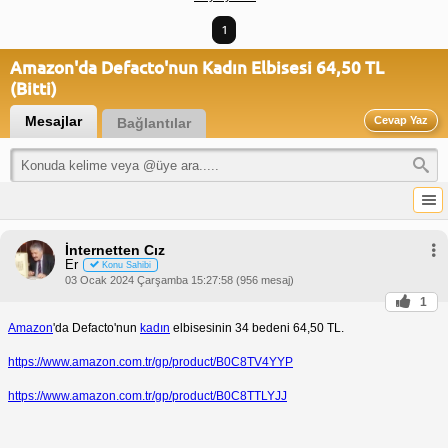
1
Amazon'da Defacto'nun Kadın Elbisesi 64,50 TL
(Bitti)
Mesajlar
Cevap Yaz
Bağlantılar
İnternetten Cız
Er
Konu Sahibi
03 Ocak 2024 Çarşamba 15:27:58 (956 mesaj)
1
Amazon
'da Defacto'nun
kadın
elbisesinin 34 bedeni 64,50 TL.
https://www.amazon.com.tr/gp/product/B0C8TV4YYP
https://www.amazon.com.tr/gp/product/B0C8TTLYJJ