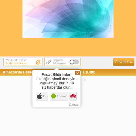
Mesaj Bildirimleri
Bağlantı
Cevap Yaz
Bildirimler Kapalı
Bildirimleri
Amazon'da Defacto'nun Kadın Elbisesi 64,50 TL (Bitti)
Fırsat Bildirimleri
özelliğini şimdi deneyin.
Sayfaya Git
Uygulamayı kurun,
ilk
siz haberdar olun:
1
iOS
Android
Dahası