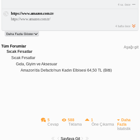
4 sa. önce
https://www.amazon.com.tr/
https://www.amazon.com.tr/
4 hafta önce
Tüm Forumlar
Aşağı git
Sıcak Fırsatlar
Sıcak Fırsatlar
Gıda, Giyim ve Aksesuar
Amazon'da Defacto'nun Kadın Elbisesi 64,50 TL (Bitti)
5
588
1
Daha
Cevap
Tıklama
Öne Çıkarma
Fazla
İstatistik
Sayfaya Git