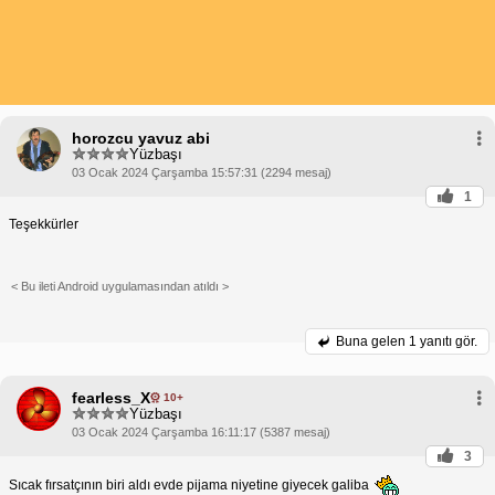
horozcu yavuz abi
Yüzbaşı
03 Ocak 2024 Çarşamba 15:57:31 (2294 mesaj)
1
Teşekkürler
< Bu ileti Android uygulamasından atıldı >
Buna gelen
1 yanıtı gör.
fearless_X
10+
Yüzbaşı
03 Ocak 2024 Çarşamba 16:11:17 (5387 mesaj)
3
Sıcak fırsatçının biri aldı evde pijama niyetine giyecek galiba