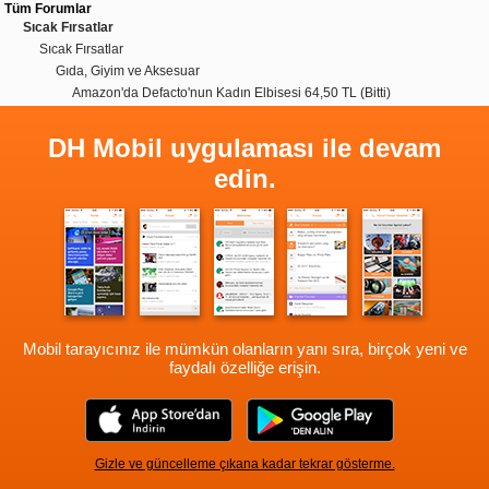
Tüm Forumlar
Sıcak Fırsatlar
Sıcak Fırsatlar
Gıda, Giyim ve Aksesuar
Amazon'da Defacto'nun Kadın Elbisesi 64,50 TL (Bitti)
DH Mobil uygulaması ile devam
edin.
Mobil tarayıcınız ile mümkün olanların yanı sıra, birçok yeni ve
faydalı özelliğe erişin.
Gizle ve güncelleme çıkana kadar tekrar gösterme.