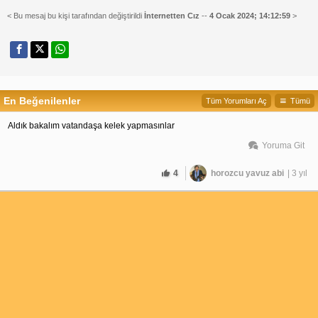
< Bu mesaj bu kişi tarafından değiştirildi
İnternetten Cız
--
4 Ocak 2024; 14:12:59
>
En Beğenilenler
Tüm Yorumları Aç
Tümü
Aldık bakalım vatandaşa kelek yapmasınlar
Yoruma Git
4
horozcu yavuz abi
| 3 yıl