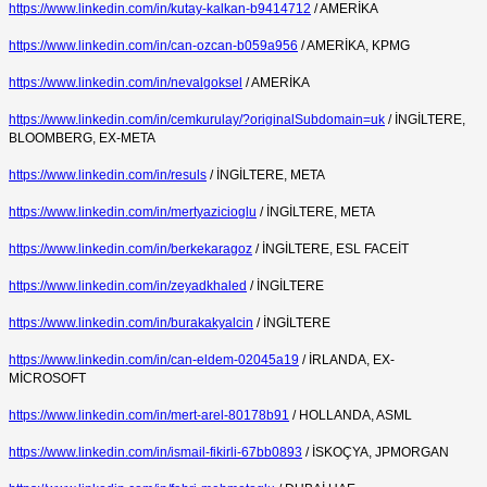
https://www.linkedin.com/in/kutay-kalkan-b9414712
/ AMERİKA
https://www.linkedin.com/in/can-ozcan-b059a956
/ AMERİKA, KPMG
https://www.linkedin.com/in/nevalgoksel
/ AMERİKA
https://www.linkedin.com/in/cemkurulay/?originalSubdomain=uk
/ İNGİLTERE,
BLOOMBERG, EX-META
https://www.linkedin.com/in/resuls
/ İNGİLTERE, META
https://www.linkedin.com/in/mertyazicioglu
/ İNGİLTERE, META
https://www.linkedin.com/in/berkekaragoz
/ İNGİLTERE, ESL FACEİT
https://www.linkedin.com/in/zeyadkhaled
/ İNGİLTERE
https://www.linkedin.com/in/burakakyalcin
/ İNGİLTERE
https://www.linkedin.com/in/can-eldem-02045a19
/ İRLANDA, EX-
MİCROSOFT
https://www.linkedin.com/in/mert-arel-80178b91
/ HOLLANDA, ASML
https://www.linkedin.com/in/ismail-fikirli-67bb0893
/ İSKOÇYA, JPMORGAN