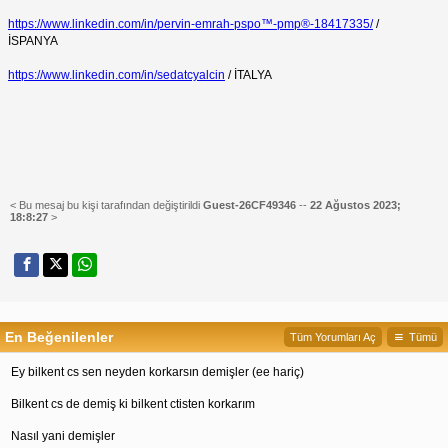
https://www.linkedin.com/in/pervin-emrah-pspo™-pmp®-18417335/
/
İSPANYA
https://www.linkedin.com/in/sedatcyalcin
/ İTALYA
< Bu mesaj bu kişi tarafından değiştirildi
Guest-26CF49346
--
22 Ağustos 2023;
18:8:27
>
En Beğenilenler
Tüm Yorumları Aç
Tümü
Ey bilkent cs sen neyden korkarsın demişler (ee hariç)
Bilkent cs de demiş ki bilkent ctisten korkarım
Nasıl yani demişler