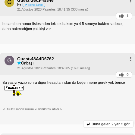
Guest-26CF49346
G
Er
Konu Sahibi
21 Ağustos 2023 Pazartesi 18:41:35 (338 mesaj)
1
hocam ben honor listesinden tek tek baktım ya 4 5 seneye baktım sadece,
daha bakmadığım çok kişi var
Guest-48A4D6762
G
Onbaşı
21 Ağustos 2023 Pazartesi 18:48:05 (1693 mesaj)
0
Bu yazıyı yazıp sonra diğer hesaplarından da beğenmene gerek yok bence
< Bu ileti mobil sürüm kullanılarak atıldı >
Buna gelen
2 yanıtı gör.