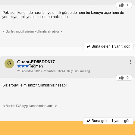
1
Peki sen kendinde nasıl bir yeterlilik görüp de hem bu konuyu açıp hem de
yorum yapabiliyorsun bu konu hakkında
< Bu ileti mobil sürüm kullanılarak atıldı >
Buna gelen
1 yanıtı gör.
Guest-FD55DD617
G
Teğmen
21 Ağustos 2023 Pazartesi 16:41:16 (1319 mesaj)
0
Siz Trouville misiniz? Silmiştiniz hesabı
< Bu ileti iOS uygulamasından atıldı >
Buna gelen
1 yanıtı gör.