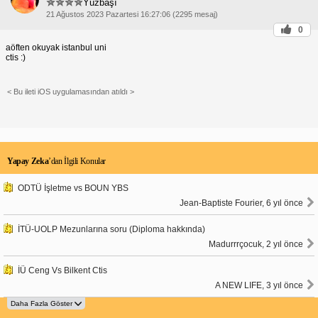
Yüzbaşı
21 Ağustos 2023 Pazartesi 16:27:06 (2295 mesaj)
0
aöften okuyak istanbul uni
ctis :)
< Bu ileti iOS uygulamasından atıldı >
Yapay Zeka
’dan İlgili Konular
ODTÜ İşletme vs BOUN YBS
Jean-Baptiste Fourier, 6 yıl önce
İTÜ-UOLP Mezunlarına soru (Diploma hakkında)
Madurrrçocuk, 2 yıl önce
İÜ Ceng Vs Bilkent Ctis
A NEW LIFE, 3 yıl önce