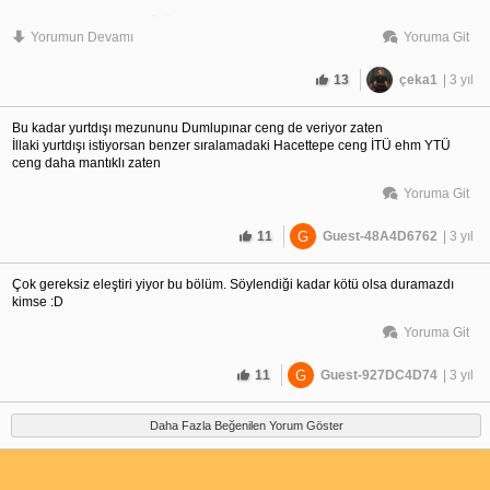
Bilkent cs de demiş ki kökü benden de ondan dolayı korkarım
Yorumun Devamı
Yoruma Git
13
çeka1
| 3 yıl
Bu kadar yurtdışı mezununu Dumlupınar ceng de veriyor zaten
İllaki yurtdışı istiyorsan benzer sıralamadaki Hacettepe ceng İTÜ ehm YTÜ
ceng daha mantıklı zaten
Yoruma Git
11
G
Guest-48A4D6762
| 3 yıl
Çok gereksiz eleştiri yiyor bu bölüm. Söylendiği kadar kötü olsa duramazdı
kimse :D
Yoruma Git
11
G
Guest-927DC4D74
| 3 yıl
Daha Fazla Beğenilen Yorum Göster