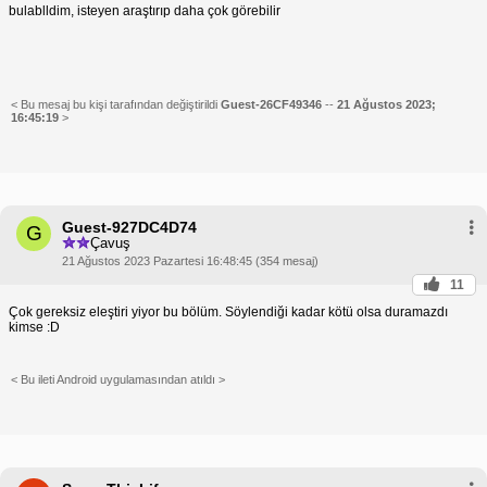
bulablldim, isteyen araştırıp daha çok görebilir
< Bu mesaj bu kişi tarafından değiştirildi
Guest-26CF49346
--
21 Ağustos 2023;
16:45:19
>
Guest-927DC4D74
G
Çavuş
21 Ağustos 2023 Pazartesi 16:48:45 (354 mesaj)
11
Çok gereksiz eleştiri yiyor bu bölüm. Söylendiği kadar kötü olsa duramazdı
kimse :D
< Bu ileti Android uygulamasından atıldı >