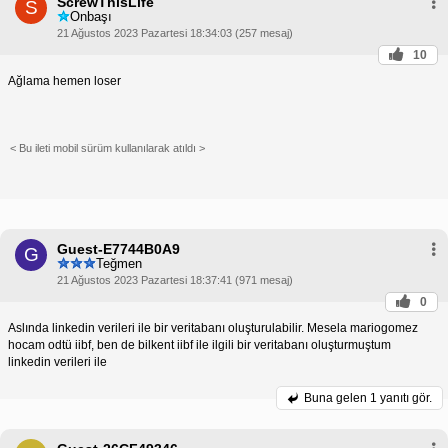
ScrewThisLife
S
Onbaşı
21 Ağustos 2023 Pazartesi 18:34:03 (257 mesaj)
10
Ağlama hemen loser
< Bu ileti mobil sürüm kullanılarak atıldı >
Guest-E7744B0A9
G
Teğmen
21 Ağustos 2023 Pazartesi 18:37:41 (971 mesaj)
0
Aslında linkedin verileri ile bir veritabanı oluşturulabilir. Mesela mariogomez
hocam odtü iibf, ben de bilkent iibf ile ilgili bir veritabanı oluşturmuştum
linkedin verileri ile
Buna gelen
1 yanıtı gör.