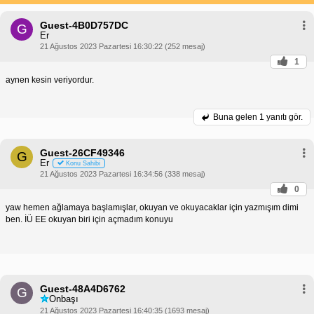
Guest-4B0D757DC
G
Er
21 Ağustos 2023 Pazartesi 16:30:22 (252 mesaj)
1
aynen kesin veriyordur.
Buna gelen
1 yanıtı gör.
Guest-26CF49346
G
Er
Konu Sahibi
21 Ağustos 2023 Pazartesi 16:34:56 (338 mesaj)
0
yaw hemen ağlamaya başlamışlar, okuyan ve okuyacaklar için yazmışım dimi
ben. İÜ EE okuyan biri için açmadım konuyu
Guest-48A4D6762
G
Onbaşı
21 Ağustos 2023 Pazartesi 16:40:35 (1693 mesaj)