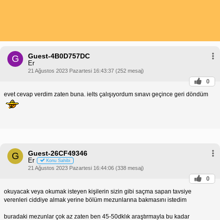
Guest-4B0D757DC
G
Er
21 Ağustos 2023 Pazartesi 16:43:37 (252 mesaj)
0
evet cevap verdim zaten buna. ielts çalışıyordum sınavı geçince geri döndüm
Guest-26CF49346
G
Er
Konu Sahibi
21 Ağustos 2023 Pazartesi 16:44:06 (338 mesaj)
0
okuyacak veya okumak isteyen kişilerin sizin gibi saçma sapan tavsiye
verenleri ciddiye almak yerine bölüm mezunlarına bakmasını istedim
buradaki mezunlar çok az zaten ben 45-50dklık araştırmayla bu kadar