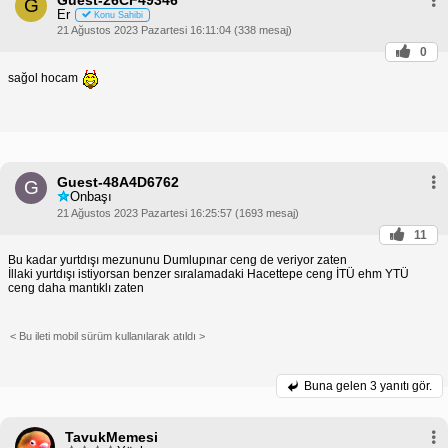
G
Er
Konu Sahibi
21 Ağustos 2023 Pazartesi 16:11:04 (338 mesaj)
0
sağol hocam
Guest-48A4D6762
G
Onbaşı
21 Ağustos 2023 Pazartesi 16:25:57 (1693 mesaj)
11
Bu kadar yurtdışı mezununu Dumlupınar ceng de veriyor zaten
İllaki yurtdışı istiyorsan benzer sıralamadaki Hacettepe ceng İTÜ ehm YTÜ
ceng daha mantıklı zaten
< Bu ileti mobil sürüm kullanılarak atıldı >
Buna gelen
3 yanıtı gör.
TavukMemesi