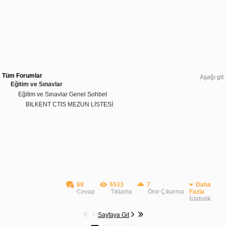
Tüm Forumlar
Aşağı git
Eğitim ve Sınavlar
Eğitim ve Sınavlar Genel Sohbet
BILKENT CTIS MEZUN LİSTESİ
69
5533
7
Daha
Cevap
Tıklama
Öne Çıkarma
Fazla
İstatistik
Sayfaya Git