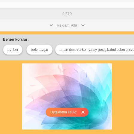
0,579
Reklamı Atla
Benzer konular:
ayt fen
bekir avşar
alttan ders varken yatay geçiş kabul eden ünive
Uygulama ile Aç