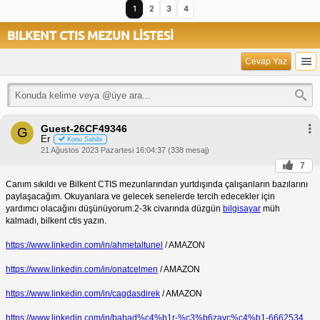
1
2
3
4
BILKENT CTIS MEZUN LİSTESİ
Cevap Yaz
Guest-26CF49346
G
Er
Konu Sahibi
21 Ağustos 2023 Pazartesi 16:04:37 (338 mesaj)
7
Canım sıkıldı ve Bilkent CTIS mezunlarından yurtdışında çalışanların bazılarını
paylaşacağım. Okuyanlara ve gelecek senelerde tercih edecekler için
yardımcı olacağını düşünüyorum.2-3k civarında düzgün
bilgisayar
müh
kalmadı, bilkent ctis yazın.
https://www.linkedin.com/in/ahmetaltunel
/ AMAZON
https://www.linkedin.com/in/onatcelmen
/ AMAZON
https://www.linkedin.com/in/cagdasdirek
/ AMAZON
https://www.linkedin.com/in/bahad%c4%b1r-%c3%b6zavc%c4%b1-6662534