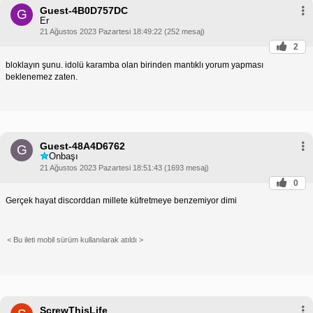
Guest-4B0D757DC
G
Er
21 Ağustos 2023 Pazartesi 18:49:22 (252 mesaj)
2
bloklayın şunu. idolü karamba olan birinden mantıklı yorum yapması
beklenemez zaten.
Guest-48A4D6762
G
Onbaşı
21 Ağustos 2023 Pazartesi 18:51:43 (1693 mesaj)
0
Gerçek hayat discorddan millete küfretmeye benzemiyor dimi
< Bu ileti mobil sürüm kullanılarak atıldı >
ScrewThisLife