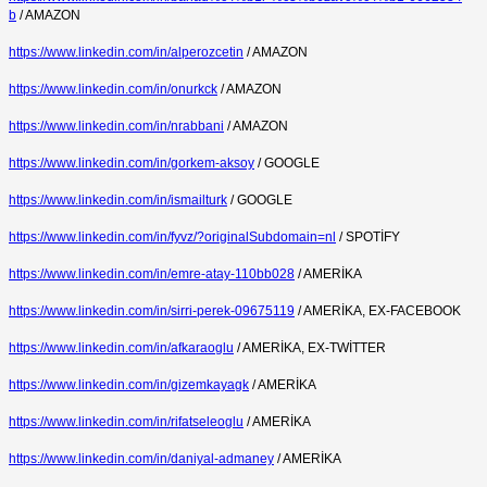
b
/ AMAZON
https://www.linkedin.com/in/alperozcetin
/ AMAZON
https://www.linkedin.com/in/onurkck
/ AMAZON
https://www.linkedin.com/in/nrabbani
/ AMAZON
https://www.linkedin.com/in/gorkem-aksoy
/ GOOGLE
https://www.linkedin.com/in/ismailturk
/ GOOGLE
https://www.linkedin.com/in/fyvz/?originalSubdomain=nl
/ SPOTİFY
https://www.linkedin.com/in/emre-atay-110bb028
/ AMERİKA
https://www.linkedin.com/in/sirri-perek-09675119
/ AMERİKA, EX-FACEBOOK
https://www.linkedin.com/in/afkaraoglu
/ AMERİKA, EX-TWİTTER
https://www.linkedin.com/in/gizemkayagk
/ AMERİKA
https://www.linkedin.com/in/rifatseleoglu
/ AMERİKA
https://www.linkedin.com/in/daniyal-admaney
/ AMERİKA