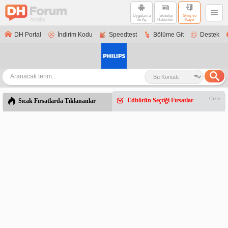
Uygulama
Teknoloji
Giriş ve
ile Aç
Haberleri
Kayıt
DH Portal
İndirim Kodu
Speedtest
Bölüme Git
Destek
Gizle
Editörün Seçtiği Fırsatlar
Sıcak Fırsatlarda Tıklananlar