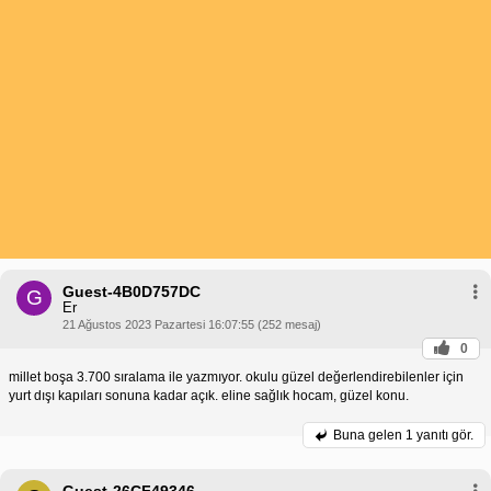
Guest-4B0D757DC
G
Er
21 Ağustos 2023 Pazartesi 16:07:55 (252 mesaj)
0
millet boşa 3.700 sıralama ile yazmıyor. okulu güzel değerlendirebilenler için
yurt dışı kapıları sonuna kadar açık. eline sağlık hocam, güzel konu.
Buna gelen
1 yanıtı gör.
Guest-26CF49346