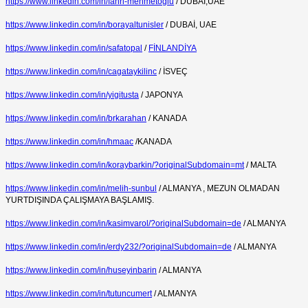
https://www.linkedin.com/in/fahri-mehmetoglu
/ DUBAİ,UAE
https://www.linkedin.com/in/borayaltunisler
/ DUBAİ, UAE
https://www.linkedin.com/in/safatopal
/
FİNLANDİYA
https://www.linkedin.com/in/cagataykilinc
/ İSVEÇ
https://www.linkedin.com/in/yigitusta
/ JAPONYA
https://www.linkedin.com/in/brkarahan
/ KANADA
https://www.linkedin.com/in/hmaac
/KANADA
https://www.linkedin.com/in/koraybarkin/?originalSubdomain=mt
/ MALTA
https://www.linkedin.com/in/melih-sunbul
/ ALMANYA , MEZUN OLMADAN
YURTDIŞINDA ÇALIŞMAYA BAŞLAMIŞ.
https://www.linkedin.com/in/kasimvarol/?originalSubdomain=de
/ ALMANYA
https://www.linkedin.com/in/erdy232/?originalSubdomain=de
/ ALMANYA
https://www.linkedin.com/in/huseyinbarin
/ ALMANYA
https://www.linkedin.com/in/tutuncumert
/ ALMANYA